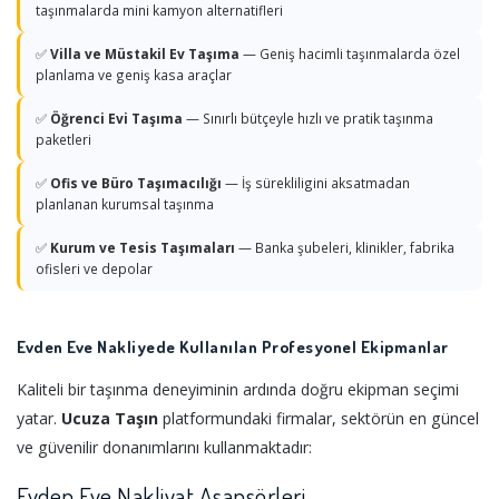
taşınmalarda mini kamyon alternatifleri
✅
Villa ve Müstakil Ev Taşıma
— Geniş hacimli taşınmalarda özel
planlama ve geniş kasa araçlar
✅
Öğrenci Evi Taşıma
— Sınırlı bütçeyle hızlı ve pratik taşınma
paketleri
✅
Ofis ve Büro Taşımacılığı
— İş sürekliligini aksatmadan
planlanan kurumsal taşınma
✅
Kurum ve Tesis Taşımaları
— Banka şubeleri, klinikler, fabrika
ofisleri ve depolar
Evden Eve Nakliyede Kullanılan Profesyonel Ekipmanlar
Kaliteli bir taşınma deneyiminin ardında doğru ekipman seçimi
yatar.
Ucuza Taşın
platformundaki firmalar, sektörün en güncel
ve güvenilir donanımlarını kullanmaktadır:
Evden Eve Nakliyat Asansörleri