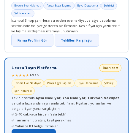
Evden Eve Nakliyat
Parça Eşya Taşıma
Eşya Depolama
Şehiriçi
Şehirlerarası
İstanbul Sinop şehirlerarası evden eve nakliyat ve eşya depolama
sektöründe faaliyet gösteren bir firmadır. Kesin fiyat için yazılı teklif
ve taşıma sözleşmesi istemeyi unutmayın.
Firma Profilini Gör
Teklifleri Karşılaştır
Ucuza Taşın Platformu
Önerilen ⭐
★★★★★
4.9 / 5
Evden Eve Nakliyat
Parça Eşya Taşıma
Eşya Depolama
Şehiriçi
Şehirlerarası
Tek bir formla
Aysa Nakliyat, Yön Nakliyat, Türkhan Nakliyat
ve daha fazlasından aynı anda teklif alın. Fiyatları, yorumları ve
belgeleri yan yana karşılaştırın.
✅ 5–10 dakikada birden fazla teklif
✅ Tamamen ücretsiz, kayıt gerekmez
✅ Yalnızca K3 belgeli firmalar