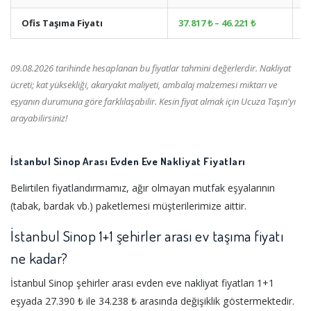
Ofis Taşıma Fiyatı
37.817 ₺ – 46.221 ₺
+
09.08.2026 tarihinde hesaplanan bu fiyatlar tahmini değerlerdir. Nakliyat
ücreti; kat yüksekliği, akaryakıt maliyeti, ambalaj malzemesi miktarı ve
eşyanın durumuna göre farklılaşabilir. Kesin fiyat almak için Ucuza Taşın'yı
arayabilirsiniz!
İstanbul Sinop Arası Evden Eve Nakliyat Fiyatları
Belirtilen fiyatlandırmamız, ağır olmayan mutfak eşyalarının
(tabak, bardak vb.) paketlemesi müşterilerimize aittir.
İstanbul Sinop 1+1 şehirler arası ev taşıma fiyatı
ne kadar?
İstanbul Sinop şehirler arası evden eve nakliyat fiyatları 1+1
eşyada 27.390 ₺ ile 34.238 ₺ arasında değişiklik göstermektedir.