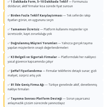
✅
1 Dakikada Form, 5–10 Dakikada Teklif
— Formunuzu
doldurun; aktif firmalar kısa sürede fiyat sunsun
✅
Birden Fazla Teklif Karşılaştırması
— Tek seferde rakip
fiyatları görün, en uygununu seçin
✅
Tamamen Ücretsiz
— Platform kullanımı müşteriler için
ücretsizdir, kayıt zorunluluğu yok
✅
Doğrulanmış Müşteri Yorumları
— Yalnızca gerçek taşıma
yapılan müşterilerin onaylı değerlendirmeleri
✅
K3 Belgeli ve Sigortalı Firmalar
— Platformdaki her nakliyeci
yasal güvence kapsamında çalışır
✅
Şeffaf Fiyatlandırma
— Firmalar tekliflerini detaylı sunar; gizli
maliyet, sürpriz artış yok
✅
81 İlde Geniş Firma Ağı
— Türkiye genelinde aktif, denetlenmiş
nakliye firmaları
✅
Taşınma Sonrası Platform Desteği
— Sorun yaşarsanız
anlaşmazlık çözüm sürecinde yanınızdayız