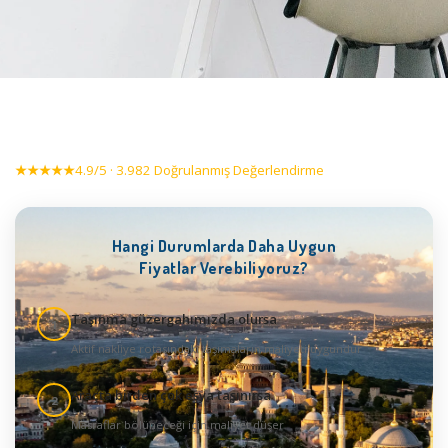
★★★★★
4.9/5 · 3.982 Doğrulanmış Değerlendirme
Hangi Durumlarda Daha Uygun
Fiyatlar Verebiliyoruz?
Taşınma güzergahımızda olursa
1
Aktif nakliye rotasındaki taşımaların maliyeti uygundur
Araçta birden çok eşya taşınırsa
2
Masraflar bölüneceği için maliyet düşer