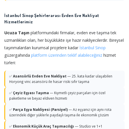
İstanbul Sinop Şehirlerarası Evden Eve Nakliyat
Hizmetlerimiz
Ucuza Taşın
platformundaki firmalar, evden eve taşıma tek
uzmanlıkları olan, her büyüklükte işe hazır nakliyecilerdir. Bireysel
taşınmalardan kurumsal projelere kadar
İstanbul
Sinop
güzergahında
platform üzerinden teklif alabileceğiniz
hizmet
türleri:
✅
Asansörlü Evden Eve Nakliyat
— 25. kata kadar ulaşabilen
Horyong vinc asansörü ile hasar riski sıfır taşıma
✅
Çeyiz Eşyası Taşıma
— Kıymetli çeyiz parçaları için özel
paketleme ve beyaz eldiven hizmeti
✅
Parça Eşya Nakliyesi (Parsiyel)
— Az eşyanız için aynı rota
üzerindeki diğer yüklerle paydaşlı taşıma ile ekonomik çözüm
✅
Ekonomik Küçük Araç Taşımacılığı
— Studüo ve 1+1