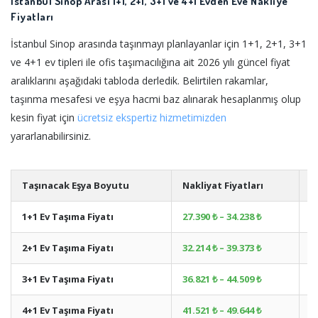
İstanbul Sinop Arası 1+1, 2+1, 3+1 ve 4+1 Evden Eve Nakliye
Fiyatları
İstanbul Sinop arasında taşınmayı planlayanlar için 1+1, 2+1, 3+1
ve 4+1 ev tipleri ile ofis taşımacılığına ait 2026 yılı güncel fiyat
aralıklarını aşağıdaki tabloda derledik. Belirtilen rakamlar,
taşınma mesafesi ve eşya hacmi baz alınarak hesaplanmış olup
kesin fiyat için
ücretsiz ekspertiz hizmetimizden
yararlanabilirsiniz.
Taşınacak Eşya Boyutu
Nakliyat Fiyatları
A
1+1 Ev Taşıma Fiyatı
27.390 ₺ – 34.238 ₺
+
2+1 Ev Taşıma Fiyatı
32.214 ₺ – 39.373 ₺
+
3+1 Ev Taşıma Fiyatı
36.821 ₺ – 44.509 ₺
+
4+1 Ev Taşıma Fiyatı
41.521 ₺ – 49.644 ₺
+