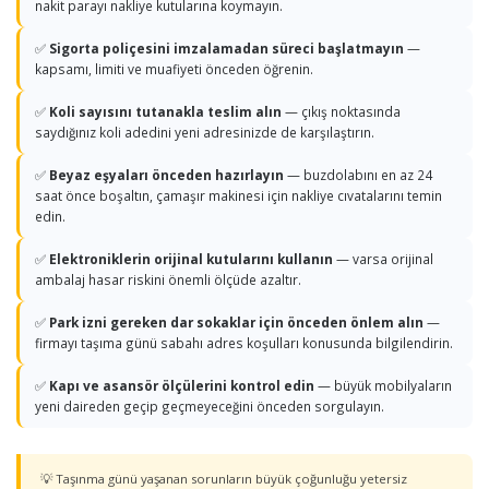
nakit parayı nakliye kutularına koymayın.
✅
Sigorta poliçesini imzalamadan süreci başlatmayın
—
kapsamı, limiti ve muafiyeti önceden öğrenin.
✅
Koli sayısını tutanakla teslim alın
— çıkış noktasında
saydığınız koli adedini yeni adresinizde de karşılaştırın.
✅
Beyaz eşyaları önceden hazırlayın
— buzdolabını en az 24
saat önce boşaltın, çamaşır makinesi için nakliye cıvatalarını temin
edin.
✅
Elektroniklerin orijinal kutularını kullanın
— varsa orijinal
ambalaj hasar riskini önemli ölçüde azaltır.
✅
Park izni gereken dar sokaklar için önceden önlem alın
—
firmayı taşıma günü sabahı adres koşulları konusunda bilgilendirin.
✅
Kapı ve asansör ölçülerini kontrol edin
— büyük mobilyaların
yeni daireden geçip geçmeyeceğini önceden sorgulayın.
💡 Taşınma günü yaşanan sorunların büyük çoğunluğu yetersiz