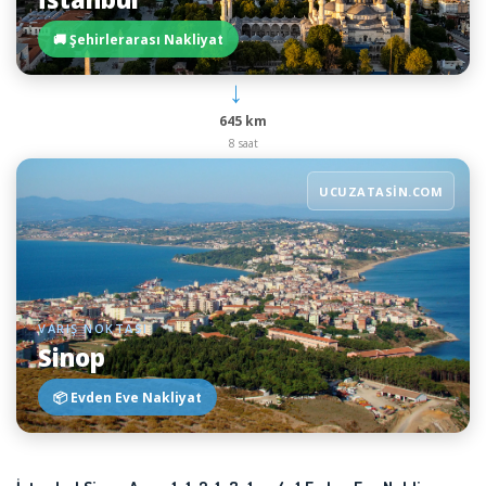
🚚 Şehirlerarası Nakliyat
→
645 km
8 saat
UCUZATASIN.COM
VARIŞ NOKTASI
Sinop
📦 Evden Eve Nakliyat