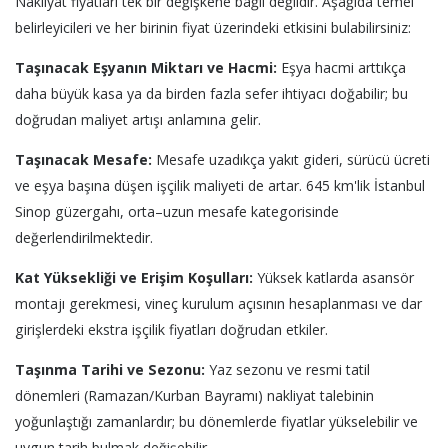
Nakliyat fiyatları tek bir değişkene bağlı değildir. Aşağıda temel
belirleyicileri ve her birinin fiyat üzerindeki etkisini bulabilirsiniz:
Taşınacak Eşyanın Miktarı ve Hacmi:
Eşya hacmi arttıkça
daha büyük kasa ya da birden fazla sefer ihtiyacı doğabilir; bu
doğrudan maliyet artışı anlamına gelir.
Taşınacak Mesafe:
Mesafe uzadıkça yakıt gideri, sürücü ücreti
ve eşya başına düşen işçilik maliyeti de artar. 645 km'lik İstanbul
Sinop güzergahı, orta–uzun mesafe kategorisinde
değerlendirilmektedir.
Kat Yüksekliği ve Erişim Koşulları:
Yüksek katlarda asansör
montajı gerekmesi, vineç kurulum açısının hesaplanması ve dar
girişlerdeki ekstra işçilik fiyatları doğrudan etkiler.
Taşınma Tarihi ve Sezonu:
Yaz sezonu ve resmi tatil
dönemleri (Ramazan/Kurban Bayramı) nakliyat talebinin
yoğunlaştığı zamanlardır; bu dönemlerde fiyatlar yükselebilir ve
uygun tarih bulmak değişebilir.