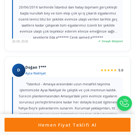
20/06/2016 tarihinde İstanbul dan hatay taşımam gerçekleşti
başta nurullah bey ve tüm ekip çok iyi iş çıkardı eşyalarımız
özenli temiz titiz bir şekilde evimize ulaştı verilen tarihte geç
saatlere kadar çalışarak tüm eşyalarımız özenli bir şekilde
evimize ulaştı çok teşekkür ederim elinize emeğinize sağlık
sevgilerle Eda a****** Cenk samed a******
26.06.2026
✓ Onaylı Müşteri
Doğan T***
D
★
★
★
★
★
5.0
Aysa Nakliyat
"İstanbul - Amasya arasındaki uzun mesafeli taşınma
işlemimizde Aysa Nakliyat ile çalıştık ve çok memnun kaldık.
Sürecin planlanmasından Amasya’daki yeni evimize eşyaların
sorunsuz yerleştirilmesine kadar her detayla bizzat ilgilenen
Yahya Bey’e şükranlarımı sunarım. Kurumsal yaklaşımları, titiz
işçilikleri ve güven veren iletişimleri için tüm ekibe teşekkür
22.06.2026
✓ Onaylı Müşteri
ederim."
Hemen Fiyat Teklifi Al