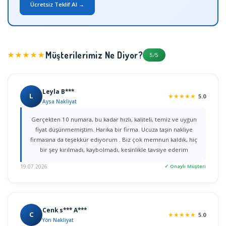
Ücretsiz Teklif Al →
Müşterilerimiz Ne Diyor?
★★★★★
5/5
Leyla B***
L
★
★
★
★
★
5.0
Aysa Nakliyat
Gerçekten 10 numara, bu kadar hızlı, kaliteli, temiz ve uygun
fiyat düşünmemiştim. Harika bir firma. Ucuza taşın nakliye
firmasına da teşekkür ediyorum . Biz çok memnun kaldık, hiç
bir şey kırılmadı, kaybolmadı, kesinlikle tavsiye ederim
19.07.2026
✓ Onaylı Müşteri
Cenk s*** A***
C
★
★
★
★
★
5.0
Yön Nakliyat