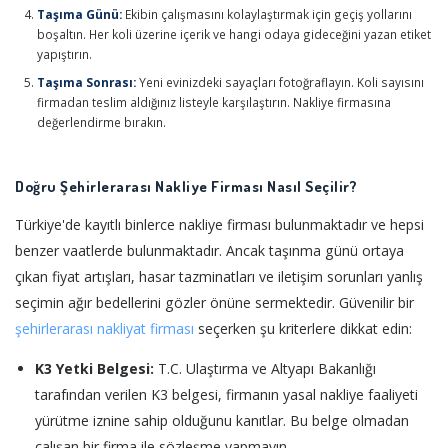
Taşıma Günü:
Ekibin çalışmasını kolaylaştırmak için geçiş yollarını
boşaltın. Her koli üzerine içerik ve hangi odaya gideceğini yazan etiket
yapıştırın.
Taşıma Sonrası:
Yeni evinizdeki sayaçları fotoğraflayın. Koli sayısını
firmadan teslim aldığınız listeyle karşılaştırın. Nakliye firmasına
değerlendirme bırakın.
Doğru Şehirlerarası Nakliye Firması Nasıl Seçilir?
Türkiye'de kayıtlı binlerce nakliye firması bulunmaktadır ve hepsi
benzer vaatlerde bulunmaktadır. Ancak taşınma günü ortaya
çıkan fiyat artışları, hasar tazminatları ve iletişim sorunları yanlış
seçimin ağır bedellerini gözler önüne sermektedir. Güvenilir bir
şehirlerarası nakliyat firması
seçerken şu kriterlere dikkat edin:
K3 Yetki Belgesi:
T.C. Ulaştırma ve Altyapı Bakanlığı
tarafından verilen K3 belgesi, firmanın yasal nakliye faaliyeti
yürütme iznine sahip olduğunu kanıtlar. Bu belge olmadan
çalışan bir firma ile sözleşme yapmayın.