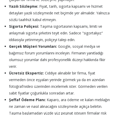
Yazılı Sözleşme:
Fiyat, tarih, sigorta kapsamı ve hizmet
detayları yazılı sözleşmede net biçimde yer almalıdır. Yalnızca
sözlü taahhüt kabul etmeyin.
Sigorta Poliçesi:
Taşıma sigortasının kapsamı, limiti ve
anlaşmalı sigorta şirketini teyit edin. Sadece "sigortalıyız"
iddiasıyla yetinmeyin, poliçeyi talep edin.
Gerçek Müşteri Yorumları:
Google, sosyal medya ve
bağımsız forum yorumlarını inceleyin. Firmanın yanıtladığı
olumsuz yorumlar dahi profesyonellik düzeyi hakkında fikir
verir.
Ücretsiz Ekspertiz:
Ciddiye alınabilir bir firma, fiyat
vermeden önce eşyaları yerinde görmek ya da en azından
fotoğraf/video üzerinden incelemek ister. Görmeden verilen
sabit fiyatlar çoğunlukla sonradan artar.
Şeffaf Ödeme Planı:
Kaparo, ara ödeme ve kalan meblağın
ne zaman ve nasıl alınacağını sözleşmede açıkça belirtin.
Taşıma başlamadan yüzde yüz peşinat isteyen firmalar risk