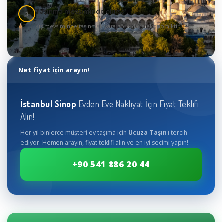
Taşınma mevsiminde olursa
3
Kış mevsiminde taşınmak yaza göre daha ekonomiktir
Net fiyat için arayın!
İstanbul
Sinop
Evden Eve Nakliyat İçin Fiyat Teklifi
Alın!
Her yıl binlerce müşteri ev taşıma için
Ucuza Taşın
'ı tercih
ediyor. Hemen arayın, fiyat teklifi alın ve en iyi seçimi yapın!
+90 541 886 20 44