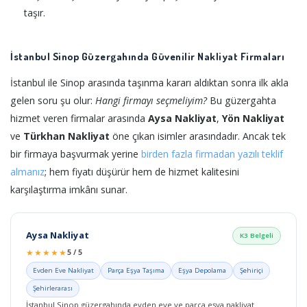
taşır.
İstanbul Sinop Güzergahında Güvenilir Nakliyat Firmaları
İstanbul ile Sinop arasında taşınma kararı aldıktan sonra ilk akla
gelen soru şu olur:
Hangi firmayı seçmeliyim?
Bu güzergahta
hizmet veren firmalar arasında
Aysa Nakliyat
,
Yön Nakliyat
ve
Türkhan Nakliyat
öne çıkan isimler arasındadır. Ancak tek
bir firmaya başvurmak yerine
birden fazla firmadan yazılı teklif
almanız
; hem fiyatı düşürür hem de hizmet kalitesini
karşılaştırma imkânı sunar.
Aysa Nakliyat
K3 Belgeli
★★★★★
5 / 5
Evden Eve Nakliyat
Parça Eşya Taşıma
Eşya Depolama
Şehiriçi
Şehirlerarası
İstanbul Sinop güzergahında evden eve ve parça eşya nakliyat