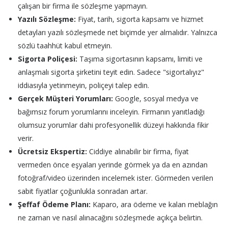
çalışan bir firma ile sözleşme yapmayın.
Yazılı Sözleşme:
Fiyat, tarih, sigorta kapsamı ve hizmet
detayları yazılı sözleşmede net biçimde yer almalıdır. Yalnızca
sözlü taahhüt kabul etmeyin.
Sigorta Poliçesi:
Taşıma sigortasının kapsamı, limiti ve
anlaşmalı sigorta şirketini teyit edin. Sadece "sigortalıyız"
iddiasıyla yetinmeyin, poliçeyi talep edin.
Gerçek Müşteri Yorumları:
Google, sosyal medya ve
bağımsız forum yorumlarını inceleyin. Firmanın yanıtladığı
olumsuz yorumlar dahi profesyonellik düzeyi hakkında fikir
verir.
Ücretsiz Ekspertiz:
Ciddiye alınabilir bir firma, fiyat
vermeden önce eşyaları yerinde görmek ya da en azından
fotoğraf/video üzerinden incelemek ister. Görmeden verilen
sabit fiyatlar çoğunlukla sonradan artar.
Şeffaf Ödeme Planı:
Kaparo, ara ödeme ve kalan meblağın
ne zaman ve nasıl alınacağını sözleşmede açıkça belirtin.