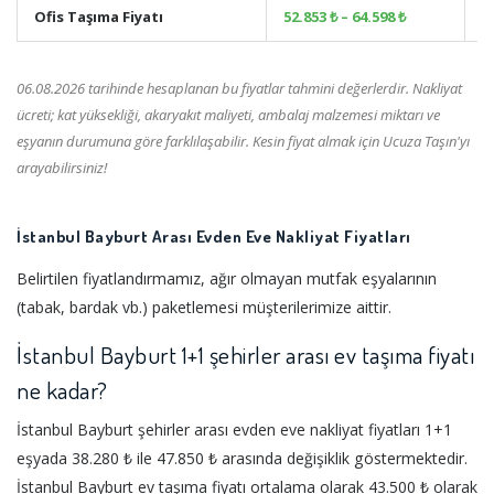
Ofis Taşıma Fiyatı
52.853 ₺ – 64.598 ₺
+
06.08.2026 tarihinde hesaplanan bu fiyatlar tahmini değerlerdir. Nakliyat
ücreti; kat yüksekliği, akaryakıt maliyeti, ambalaj malzemesi miktarı ve
eşyanın durumuna göre farklılaşabilir. Kesin fiyat almak için Ucuza Taşın'yı
arayabilirsiniz!
İstanbul Bayburt Arası Evden Eve Nakliyat Fiyatları
Belirtilen fiyatlandırmamız, ağır olmayan mutfak eşyalarının
(tabak, bardak vb.) paketlemesi müşterilerimize aittir.
İstanbul Bayburt 1+1 şehirler arası ev taşıma fiyatı
ne kadar?
İstanbul Bayburt şehirler arası evden eve nakliyat fiyatları 1+1
eşyada 38.280 ₺ ile 47.850 ₺ arasında değişiklik göstermektedir.
İstanbul Bayburt ev taşıma fiyatı ortalama olarak 43.500 ₺ olarak