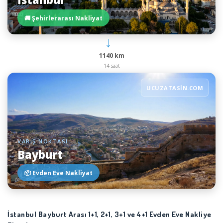
🚚 Şehirlerarası Nakliyat
→
1140 km
14 saat
UCUZATASIN.COM
VARIŞ NOKTASI
Bayburt
📦 Evden Eve Nakliyat
İstanbul Bayburt Arası 1+1, 2+1, 3+1 ve 4+1 Evden Eve Nakliye