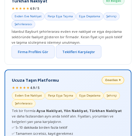
Türkhan Nakliyat
K3 Belgeli
★★★★★
4.9 / 5
Evden Eve Nakliyat
Parça Eşya Taşıma
Eşya Depolama
Şehiriçi
Şehirlerarası
İstanbul Bayburt şehirlerarası evden eve nakliyat ve eşya depolama
sektöründe faaliyet gösteren bir firmadır. Kesin fiyat için yazılı teklif
ve taşıma sözleşmesi istemeyi unutmayın.
Firma Profilini Gör
Teklifleri Karşılaştır
Ucuza Taşın Platformu
Önerilen ⭐
★★★★★
4.9 / 5
Evden Eve Nakliyat
Parça Eşya Taşıma
Eşya Depolama
Şehiriçi
Şehirlerarası
Tek bir formla
Aysa Nakliyat, Yön Nakliyat, Türkhan Nakliyat
ve daha fazlasından aynı anda teklif alın. Fiyatları, yorumları ve
belgeleri yan yana karşılaştırın.
✅ 5–10 dakikada birden fazla teklif
✅ Tamamen ücretsiz, kayıt gerekmez