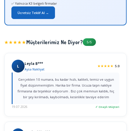
✅ Yalnızca K3 belgeli firmalar
Ücretsiz Teklif Al →
Müşterilerimiz Ne Diyor?
★★★★★
5/5
Leyla B***
L
★
★
★
★
★
5.0
Aysa Nakliyat
Gerçekten 10 numara, bu kadar hızlı, kaliteli, temiz ve uygun
fiyat düşünmemiştim. Harika bir firma. Ucuza taşın nakliye
firmasına da teşekkür ediyorum . Biz çok memnun kaldık, hiç
bir şey kırılmadı, kaybolmadı, kesinlikle tavsiye ederim
19.07.2026
✓ Onaylı Müşteri