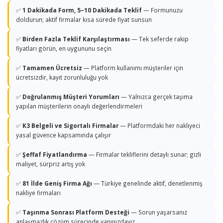
✅
1 Dakikada Form, 5–10 Dakikada Teklif
— Formunuzu
doldurun; aktif firmalar kısa sürede fiyat sunsun
✅
Birden Fazla Teklif Karşılaştırması
— Tek seferde rakip
fiyatları görün, en uygununu seçin
✅
Tamamen Ücretsiz
— Platform kullanımı müşteriler için
ücretsizdir, kayıt zorunluluğu yok
✅
Doğrulanmış Müşteri Yorumları
— Yalnızca gerçek taşıma
yapılan müşterilerin onaylı değerlendirmeleri
✅
K3 Belgeli ve Sigortalı Firmalar
— Platformdaki her nakliyeci
yasal güvence kapsamında çalışır
✅
Şeffaf Fiyatlandırma
— Firmalar tekliflerini detaylı sunar; gizli
maliyet, sürpriz artış yok
✅
81 İlde Geniş Firma Ağı
— Türkiye genelinde aktif, denetlenmiş
nakliye firmaları
✅
Taşınma Sonrası Platform Desteği
— Sorun yaşarsanız
anlaşmazlık çözüm sürecinde yanınızdayız