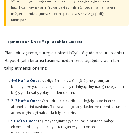
💡 Taşınma günü yaşanan sorunların büyük çoğunluğu yetersiz
hazırlıktan kaynaklanır. Yukarıdaki adımları önceden tamamlayan
müşterilerimiz taşınma sürecini çok daha stressiz geçirdiğini
bildiriyor.
Taşınmadan Önce Yapılacaklar Listesi
Planlı bir taşınma, süreçteki stresi büyük ölçüde azaltır. İstanbul
Bayburt şehirlerarası taşınmanızdan önce aşağıdaki adımları
takip etmenizi öneririz:
4–6 Hafta Önce:
Nakliye firmasıyla ön görüşme yapın, tarih
belirleyin ve yazılı sözleşme imzalayın. İhtiyaç duymadığınız eşyaları
bağış ya da satış yoluyla elden çıkarın.
2–3 Hafta Önce:
Yeni adrese elektrik, su, doğalgaz ve internet
aboneliklerini başlatın. Bankalar, sigorta şirketleri ve resmi kurumları
adres değişikliği hakkında bilgilendirin.
1 Hafta Önce:
Taşımayacağınız eşyaları (taşıt, bisiklet, bahçe
ekipmanı vb.) ayrı listeleyin. Kırılgan eşyaları önceden
paketleyebilirsiniz.