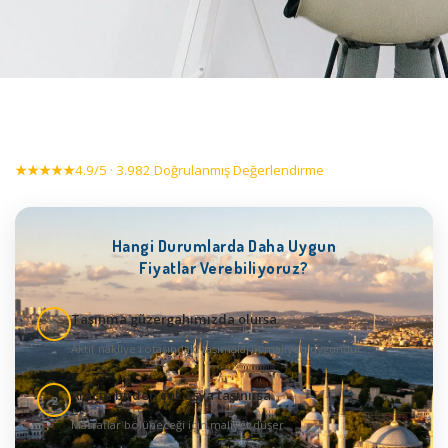
★★★★★
4.9/5 · 3.982 Doğrulanmış Değerlendirme
Hangi Durumlarda Daha Uygun
Fiyatlar Verebiliyoruz?
Taşınma güzergahımızda olursa
1
Aktif nakliye rotasındaki taşımaların maliyeti uygundur
Araçta birden çok eşya taşınırsa
2
Masraflar bölüneceği için maliyet düşer