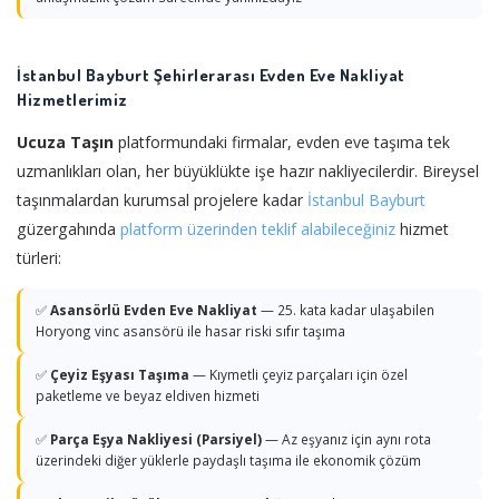
İstanbul Bayburt Şehirlerarası Evden Eve Nakliyat
Hizmetlerimiz
Ucuza Taşın
platformundaki firmalar, evden eve taşıma tek
uzmanlıkları olan, her büyüklükte işe hazır nakliyecilerdir. Bireysel
taşınmalardan kurumsal projelere kadar
İstanbul
Bayburt
güzergahında
platform üzerinden teklif alabileceğiniz
hizmet
türleri:
✅
Asansörlü Evden Eve Nakliyat
— 25. kata kadar ulaşabilen
Horyong vinc asansörü ile hasar riski sıfır taşıma
✅
Çeyiz Eşyası Taşıma
— Kıymetli çeyiz parçaları için özel
paketleme ve beyaz eldiven hizmeti
✅
Parça Eşya Nakliyesi (Parsiyel)
— Az eşyanız için aynı rota
üzerindeki diğer yüklerle paydaşlı taşıma ile ekonomik çözüm