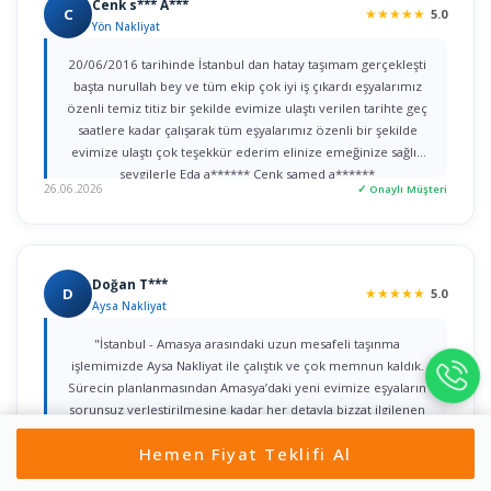
Cenk s*** A***
C
★
★
★
★
★
5.0
Yön Nakliyat
20/06/2016 tarihinde İstanbul dan hatay taşımam gerçekleşti
başta nurullah bey ve tüm ekip çok iyi iş çıkardı eşyalarımız
özenli temiz titiz bir şekilde evimize ulaştı verilen tarihte geç
saatlere kadar çalışarak tüm eşyalarımız özenli bir şekilde
evimize ulaştı çok teşekkür ederim elinize emeğinize sağlık
sevgilerle Eda a****** Cenk samed a******
26.06.2026
✓ Onaylı Müşteri
Doğan T***
D
★
★
★
★
★
5.0
Aysa Nakliyat
"İstanbul - Amasya arasındaki uzun mesafeli taşınma
işlemimizde Aysa Nakliyat ile çalıştık ve çok memnun kaldık.
Sürecin planlanmasından Amasya’daki yeni evimize eşyaların
sorunsuz yerleştirilmesine kadar her detayla bizzat ilgilenen
Yahya Bey’e şükranlarımı sunarım. Kurumsal yaklaşımları, titiz
Hemen Fiyat Teklifi Al
işçilikleri ve güven veren iletişimleri için tüm ekibe teşekkür
22.06.2026
✓ Onaylı Müşteri
ederim."