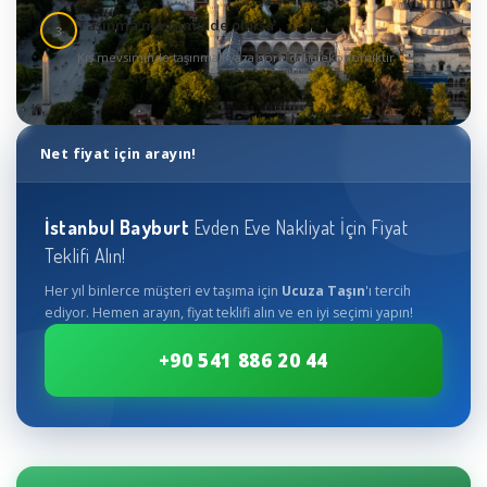
Taşınma mevsiminde olursa
3
Kış mevsiminde taşınmak yaza göre daha ekonomiktir
Net fiyat için arayın!
İstanbul
Bayburt
Evden Eve Nakliyat İçin Fiyat
Teklifi Alın!
Her yıl binlerce müşteri ev taşıma için
Ucuza Taşın
'ı tercih
ediyor. Hemen arayın, fiyat teklifi alın ve en iyi seçimi yapın!
+90 541 886 20 44