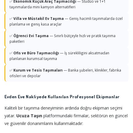
✅
Ekonomik Küçük Araç Taşımacılığı
— Studüo ve 1+1
taşınmalarda mini kamyon alternatifleri
✅
Villa ve Müstakil Ev Taşıma
— Geniş hacimli taşınmalarda özel
planlama ve geniş kasa araçlar
✅
Öğrenci Evi Taşıma
— Sınırlı bütçeyle hızlı ve pratik taşınma
paketleri
✅
Ofis ve Büro Taşımacılığı
— İş sürekliligini aksatmadan
planlanan kurumsal taşınma
✅
Kurum ve Tesis Taşımaları
— Banka şubeleri, klinikler, fabrika
ofisleri ve depolar
Evden Eve Nakliyede Kullanılan Profesyonel Ekipmanlar
Kaliteli bir taşınma deneyiminin ardında doğru ekipman seçimi
yatar.
Ucuza Taşın
platformundaki firmalar, sektörün en güncel
ve güvenilir donanımlarını kullanmaktadır: