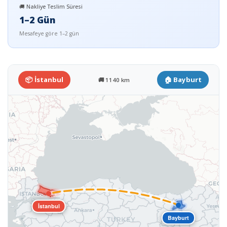
🚚 Nakliye Teslim Süresi
1–2 Gün
Mesafeye göre 1–2 gün
📦 İstanbul
🏠 Bayburt
🚚 1140 km
İstanbul
Bayburt