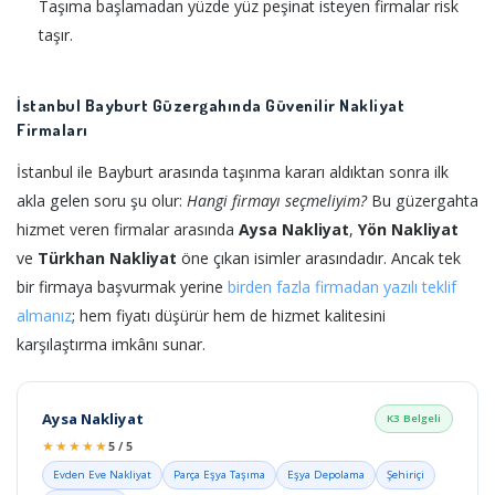
Taşıma başlamadan yüzde yüz peşinat isteyen firmalar risk
taşır.
İstanbul Bayburt Güzergahında Güvenilir Nakliyat
Firmaları
İstanbul ile Bayburt arasında taşınma kararı aldıktan sonra ilk
akla gelen soru şu olur:
Hangi firmayı seçmeliyim?
Bu güzergahta
hizmet veren firmalar arasında
Aysa Nakliyat
,
Yön Nakliyat
ve
Türkhan Nakliyat
öne çıkan isimler arasındadır. Ancak tek
bir firmaya başvurmak yerine
birden fazla firmadan yazılı teklif
almanız
; hem fiyatı düşürür hem de hizmet kalitesini
karşılaştırma imkânı sunar.
Aysa Nakliyat
K3 Belgeli
★★★★★
5 / 5
Evden Eve Nakliyat
Parça Eşya Taşıma
Eşya Depolama
Şehiriçi