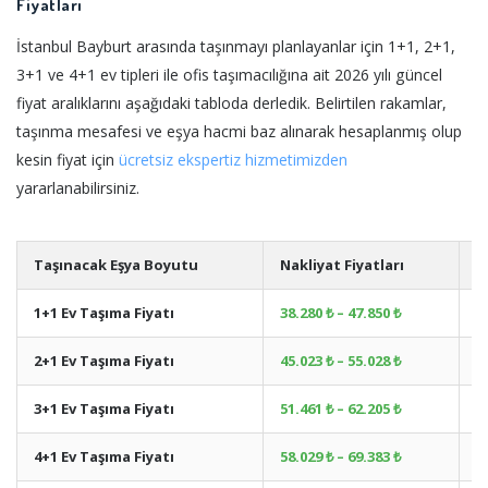
Fiyatları
İstanbul Bayburt arasında taşınmayı planlayanlar için 1+1, 2+1,
3+1 ve 4+1 ev tipleri ile ofis taşımacılığına ait 2026 yılı güncel
fiyat aralıklarını aşağıdaki tabloda derledik. Belirtilen rakamlar,
taşınma mesafesi ve eşya hacmi baz alınarak hesaplanmış olup
kesin fiyat için
ücretsiz ekspertiz hizmetimizden
yararlanabilirsiniz.
Taşınacak Eşya Boyutu
Nakliyat Fiyatları
A
1+1 Ev Taşıma Fiyatı
38.280 ₺ – 47.850 ₺
+
2+1 Ev Taşıma Fiyatı
45.023 ₺ – 55.028 ₺
+
3+1 Ev Taşıma Fiyatı
51.461 ₺ – 62.205 ₺
+
4+1 Ev Taşıma Fiyatı
58.029 ₺ – 69.383 ₺
+