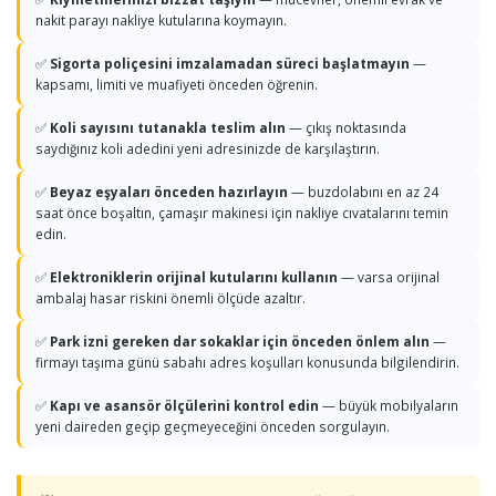
nakit parayı nakliye kutularına koymayın.
✅
Sigorta poliçesini imzalamadan süreci başlatmayın
—
kapsamı, limiti ve muafiyeti önceden öğrenin.
✅
Koli sayısını tutanakla teslim alın
— çıkış noktasında
saydığınız koli adedini yeni adresinizde de karşılaştırın.
✅
Beyaz eşyaları önceden hazırlayın
— buzdolabını en az 24
saat önce boşaltın, çamaşır makinesi için nakliye cıvatalarını temin
edin.
✅
Elektroniklerin orijinal kutularını kullanın
— varsa orijinal
ambalaj hasar riskini önemli ölçüde azaltır.
✅
Park izni gereken dar sokaklar için önceden önlem alın
—
firmayı taşıma günü sabahı adres koşulları konusunda bilgilendirin.
✅
Kapı ve asansör ölçülerini kontrol edin
— büyük mobilyaların
yeni daireden geçip geçmeyeceğini önceden sorgulayın.