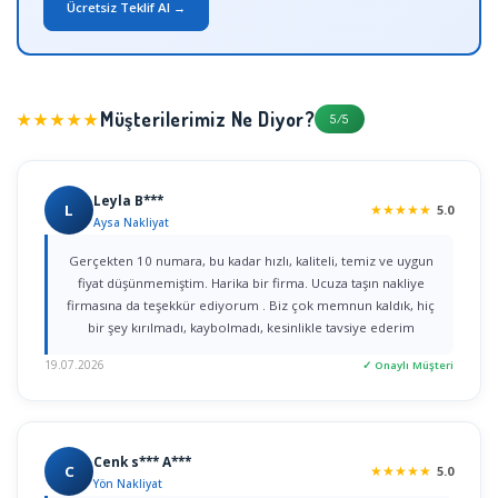
Ücretsiz Teklif Al →
Müşterilerimiz Ne Diyor?
★★★★★
5/5
Leyla B***
L
★
★
★
★
★
5.0
Aysa Nakliyat
Gerçekten 10 numara, bu kadar hızlı, kaliteli, temiz ve uygun
fiyat düşünmemiştim. Harika bir firma. Ucuza taşın nakliye
firmasına da teşekkür ediyorum . Biz çok memnun kaldık, hiç
bir şey kırılmadı, kaybolmadı, kesinlikle tavsiye ederim
19.07.2026
✓ Onaylı Müşteri
Cenk s*** A***
C
★
★
★
★
★
5.0
Yön Nakliyat