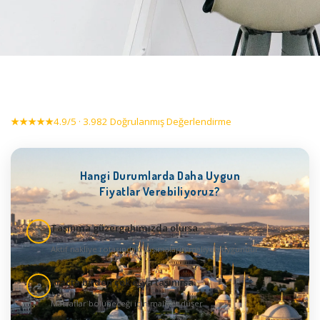
★★★★★
4.9/5 · 3.982 Doğrulanmış Değerlendirme
Hangi Durumlarda Daha Uygun
Fiyatlar Verebiliyoruz?
Taşınma güzergahımızda olursa
1
Aktif nakliye rotasındaki taşımaların maliyeti uygundur
Araçta birden çok eşya taşınırsa
2
Masraflar bölüneceği için maliyet düşer