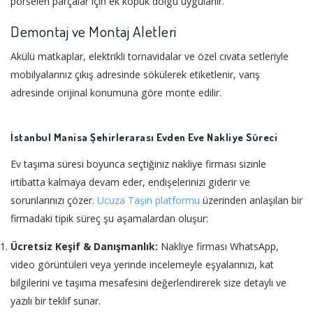
porselen parçalar için ek köpük dolgu uygulanır.
Demontaj ve Montaj Aletleri
Akülü matkaplar, elektrikli tornavidalar ve özel cıvata setleriyle
mobilyalarınız çıkış adresinde sökülerek etiketlenir, varış
adresinde orijinal konumuna göre monte edilir.
İstanbul Manisa Şehirlerarası Evden Eve Nakliye Süreci
Ev taşıma süresi boyunca seçtiğiniz nakliye firması sizinle
irtibatta kalmaya devam eder, endişelerinizi giderir ve
sorunlarınızı çözer.
Ucuza Taşın platformu
üzerinden anlaşılan bir
firmadaki tipik süreç şu aşamalardan oluşur:
Ücretsiz Keşif & Danışmanlık:
Nakliye firması WhatsApp,
video görüntüleri veya yerinde incelemeyle eşyalarınızı, kat
bilgilerini ve taşıma mesafesini değerlendirerek size detaylı ve
yazılı bir teklif sunar.