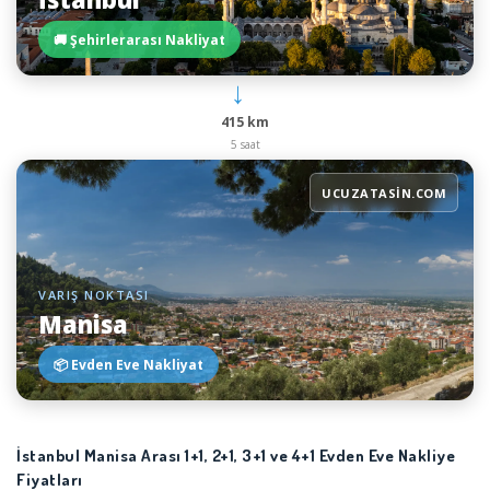
🚚 Şehirlerarası Nakliyat
→
415 km
5 saat
UCUZATASIN.COM
VARIŞ NOKTASI
Manisa
📦 Evden Eve Nakliyat
İstanbul Manisa Arası 1+1, 2+1, 3+1 ve 4+1 Evden Eve Nakliye
Fiyatları