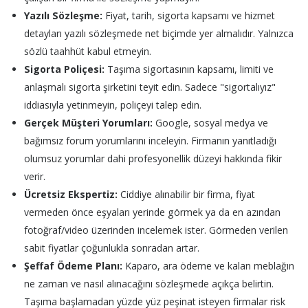
Yazılı Sözleşme:
Fiyat, tarih, sigorta kapsamı ve hizmet
detayları yazılı sözleşmede net biçimde yer almalıdır. Yalnızca
sözlü taahhüt kabul etmeyin.
Sigorta Poliçesi:
Taşıma sigortasının kapsamı, limiti ve
anlaşmalı sigorta şirketini teyit edin. Sadece "sigortalıyız"
iddiasıyla yetinmeyin, poliçeyi talep edin.
Gerçek Müşteri Yorumları:
Google, sosyal medya ve
bağımsız forum yorumlarını inceleyin. Firmanın yanıtladığı
olumsuz yorumlar dahi profesyonellik düzeyi hakkında fikir
verir.
Ücretsiz Ekspertiz:
Ciddiye alınabilir bir firma, fiyat
vermeden önce eşyaları yerinde görmek ya da en azından
fotoğraf/video üzerinden incelemek ister. Görmeden verilen
sabit fiyatlar çoğunlukla sonradan artar.
Şeffaf Ödeme Planı:
Kaparo, ara ödeme ve kalan meblağın
ne zaman ve nasıl alınacağını sözleşmede açıkça belirtin.
Taşıma başlamadan yüzde yüz peşinat isteyen firmalar risk