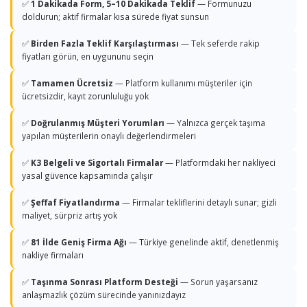
✅
1 Dakikada Form, 5–10 Dakikada Teklif
— Formunuzu
doldurun; aktif firmalar kısa sürede fiyat sunsun
✅
Birden Fazla Teklif Karşılaştırması
— Tek seferde rakip
fiyatları görün, en uygununu seçin
✅
Tamamen Ücretsiz
— Platform kullanımı müşteriler için
ücretsizdir, kayıt zorunluluğu yok
✅
Doğrulanmış Müşteri Yorumları
— Yalnızca gerçek taşıma
yapılan müşterilerin onaylı değerlendirmeleri
✅
K3 Belgeli ve Sigortalı Firmalar
— Platformdaki her nakliyeci
yasal güvence kapsamında çalışır
✅
Şeffaf Fiyatlandırma
— Firmalar tekliflerini detaylı sunar; gizli
maliyet, sürpriz artış yok
✅
81 İlde Geniş Firma Ağı
— Türkiye genelinde aktif, denetlenmiş
nakliye firmaları
✅
Taşınma Sonrası Platform Desteği
— Sorun yaşarsanız
anlaşmazlık çözüm sürecinde yanınızdayız