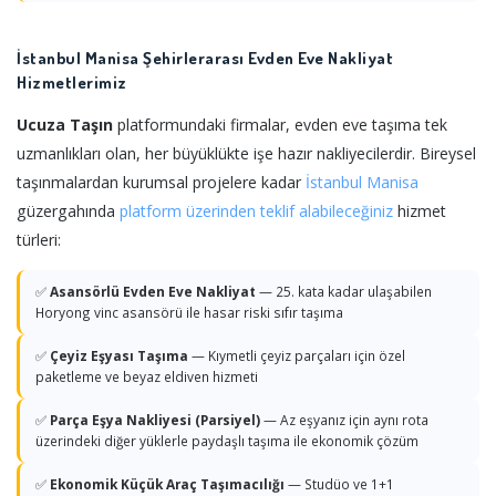
İstanbul Manisa Şehirlerarası Evden Eve Nakliyat
Hizmetlerimiz
Ucuza Taşın
platformundaki firmalar, evden eve taşıma tek
uzmanlıkları olan, her büyüklükte işe hazır nakliyecilerdir. Bireysel
taşınmalardan kurumsal projelere kadar
İstanbul
Manisa
güzergahında
platform üzerinden teklif alabileceğiniz
hizmet
türleri:
✅
Asansörlü Evden Eve Nakliyat
— 25. kata kadar ulaşabilen
Horyong vinc asansörü ile hasar riski sıfır taşıma
✅
Çeyiz Eşyası Taşıma
— Kıymetli çeyiz parçaları için özel
paketleme ve beyaz eldiven hizmeti
✅
Parça Eşya Nakliyesi (Parsiyel)
— Az eşyanız için aynı rota
üzerindeki diğer yüklerle paydaşlı taşıma ile ekonomik çözüm
✅
Ekonomik Küçük Araç Taşımacılığı
— Studüo ve 1+1