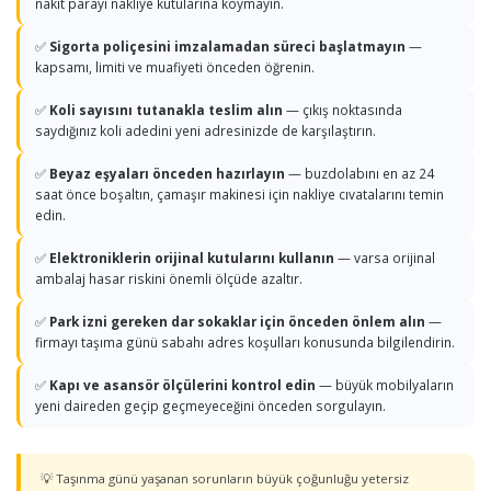
nakit parayı nakliye kutularına koymayın.
✅
Sigorta poliçesini imzalamadan süreci başlatmayın
—
kapsamı, limiti ve muafiyeti önceden öğrenin.
✅
Koli sayısını tutanakla teslim alın
— çıkış noktasında
saydığınız koli adedini yeni adresinizde de karşılaştırın.
✅
Beyaz eşyaları önceden hazırlayın
— buzdolabını en az 24
saat önce boşaltın, çamaşır makinesi için nakliye cıvatalarını temin
edin.
✅
Elektroniklerin orijinal kutularını kullanın
— varsa orijinal
ambalaj hasar riskini önemli ölçüde azaltır.
✅
Park izni gereken dar sokaklar için önceden önlem alın
—
firmayı taşıma günü sabahı adres koşulları konusunda bilgilendirin.
✅
Kapı ve asansör ölçülerini kontrol edin
— büyük mobilyaların
yeni daireden geçip geçmeyeceğini önceden sorgulayın.
💡 Taşınma günü yaşanan sorunların büyük çoğunluğu yetersiz