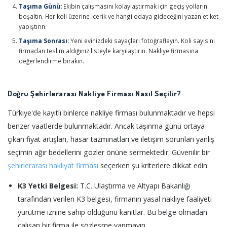
Taşıma Günü:
Ekibin çalışmasını kolaylaştırmak için geçiş yollarını
boşaltın. Her koli üzerine içerik ve hangi odaya gideceğini yazan etiket
yapıştırın.
Taşıma Sonrası:
Yeni evinizdeki sayaçları fotoğraflayın. Koli sayısını
firmadan teslim aldığınız listeyle karşılaştırın. Nakliye firmasına
değerlendirme bırakın.
Doğru Şehirlerarası Nakliye Firması Nasıl Seçilir?
Türkiye'de kayıtlı binlerce nakliye firması bulunmaktadır ve hepsi
benzer vaatlerde bulunmaktadır. Ancak taşınma günü ortaya
çıkan fiyat artışları, hasar tazminatları ve iletişim sorunları yanlış
seçimin ağır bedellerini gözler önüne sermektedir. Güvenilir bir
şehirlerarası nakliyat firması
seçerken şu kriterlere dikkat edin:
K3 Yetki Belgesi:
T.C. Ulaştırma ve Altyapı Bakanlığı
tarafından verilen K3 belgesi, firmanın yasal nakliye faaliyeti
yürütme iznine sahip olduğunu kanıtlar. Bu belge olmadan
çalışan bir firma ile sözleşme yapmayın.