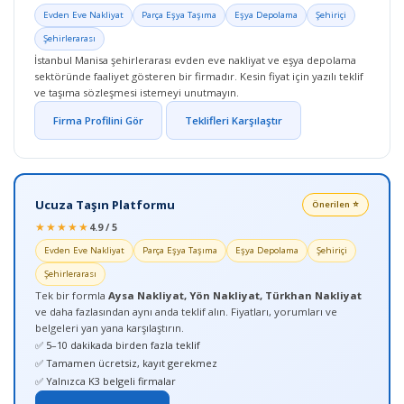
Evden Eve Nakliyat
Parça Eşya Taşıma
Eşya Depolama
Şehiriçi
Şehirlerarası
İstanbul Manisa şehirlerarası evden eve nakliyat ve eşya depolama
sektöründe faaliyet gösteren bir firmadır. Kesin fiyat için yazılı teklif
ve taşıma sözleşmesi istemeyi unutmayın.
Firma Profilini Gör
Teklifleri Karşılaştır
Ucuza Taşın Platformu
Önerilen ⭐
★★★★★
4.9 / 5
Evden Eve Nakliyat
Parça Eşya Taşıma
Eşya Depolama
Şehiriçi
Şehirlerarası
Tek bir formla
Aysa Nakliyat, Yön Nakliyat, Türkhan Nakliyat
ve daha fazlasından aynı anda teklif alın. Fiyatları, yorumları ve
belgeleri yan yana karşılaştırın.
✅ 5–10 dakikada birden fazla teklif
✅ Tamamen ücretsiz, kayıt gerekmez
✅ Yalnızca K3 belgeli firmalar