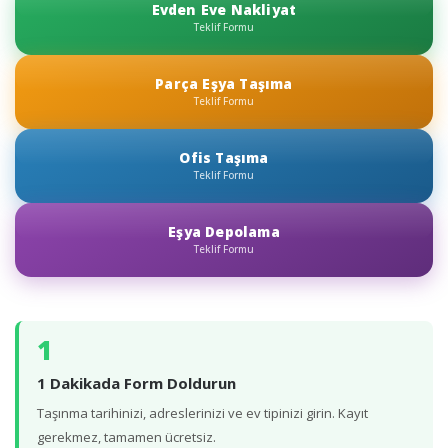
Evden Eve Nakliyat
Teklif Formu
Parça Eşya Taşıma
Teklif Formu
Ofis Taşıma
Teklif Formu
Eşya Depolama
Teklif Formu
1
1 Dakikada Form Doldurun
Taşınma tarihinizi, adreslerinizi ve ev tipinizi girin. Kayıt
gerekmez, tamamen ücretsiz.