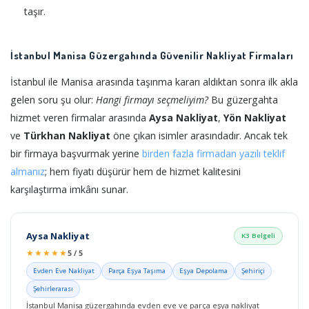
taşır.
İstanbul Manisa Güzergahında Güvenilir Nakliyat Firmaları
İstanbul ile Manisa arasında taşınma kararı aldıktan sonra ilk akla
gelen soru şu olur:
Hangi firmayı seçmeliyim?
Bu güzergahta
hizmet veren firmalar arasında
Aysa Nakliyat
,
Yön Nakliyat
ve
Türkhan Nakliyat
öne çıkan isimler arasındadır. Ancak tek
bir firmaya başvurmak yerine
birden fazla firmadan yazılı teklif
almanız
; hem fiyatı düşürür hem de hizmet kalitesini
karşılaştırma imkânı sunar.
Aysa Nakliyat
K3 Belgeli
★★★★★
5 / 5
Evden Eve Nakliyat
Parça Eşya Taşıma
Eşya Depolama
Şehiriçi
Şehirlerarası
İstanbul Manisa güzergahında evden eve ve parça eşya nakliyat