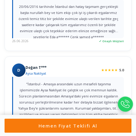
20/06/2016 tarihinde İstanbul dan hatay taşımam gerçekleşti
başta nurullah bey ve tüm ekip çok iyi iş çıkardı eşyalarımız
özenli temiz titiz bir şekilde evimize ulaştı verilen tarihte geç
saatlere kadar çalışarak tüm eşyalarımız özenli bir şekilde
evimize ulaştı çok teşekkür ederim elinize emeğinize sağlık
sevgilerle Eda a****** Cenk samed a******
26.06.2026
✓ Onaylı Müşteri
Doğan T***
D
★
★
★
★
★
5.0
Aysa Nakliyat
"İstanbul - Amasya arasındaki uzun mesafeli taşınma
işlemimizde Aysa Nakliyat ile çalıştık ve çok memnun kaldık.
Sürecin planlanmasından Amasya’daki yeni evimize eşyaların
sorunsuz yerleştirilmesine kadar her detayla bizzat ilgilenen
Yahya Bey’e şükranlarımı sunarım. Kurumsal yaklaşımları, titiz
işçilikleri ve güven veren iletişimleri için tüm ekibe teşekkür
22.06.2026
✓ Onaylı Müşteri
ederim."
Hemen Fiyat Teklifi Al