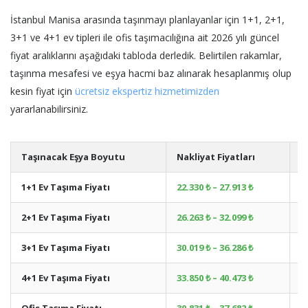
İstanbul Manisa arasında taşınmayı planlayanlar için 1+1, 2+1,
3+1 ve 4+1 ev tipleri ile ofis taşımacılığına ait 2026 yılı güncel
fiyat aralıklarını aşağıdaki tabloda derledik. Belirtilen rakamlar,
taşınma mesafesi ve eşya hacmi baz alınarak hesaplanmış olup
kesin fiyat için
ücretsiz ekspertiz hizmetimizden
yararlanabilirsiniz.
Taşınacak Eşya Boyutu
Nakliyat Fiyatları
A
1+1 Ev Taşıma Fiyatı
22.330 ₺ – 27.913 ₺
+
2+1 Ev Taşıma Fiyatı
26.263 ₺ – 32.099 ₺
+
3+1 Ev Taşıma Fiyatı
30.019 ₺ – 36.286 ₺
+
4+1 Ev Taşıma Fiyatı
33.850 ₺ – 40.473 ₺
+
Ofis Taşıma Fiyatı
30.831 ₺ – 37.682 ₺
+