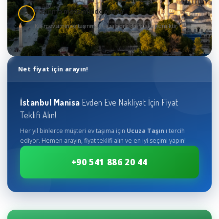
Taşınma mevsiminde olursa
3
Kış mevsiminde taşınmak yaza göre daha ekonomiktir
Net fiyat için arayın!
İstanbul
Manisa
Evden Eve Nakliyat İçin Fiyat
Teklifi Alın!
Her yıl binlerce müşteri ev taşıma için
Ucuza Taşın
'ı tercih
ediyor. Hemen arayın, fiyat teklifi alın ve en iyi seçimi yapın!
+90 541 886 20 44