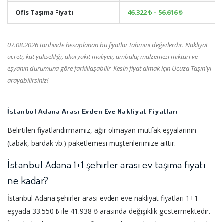
Ofis Taşıma Fiyatı
46.322 ₺ – 56.616 ₺
+
07.08.2026 tarihinde hesaplanan bu fiyatlar tahmini değerlerdir. Nakliyat
ücreti; kat yüksekliği, akaryakıt maliyeti, ambalaj malzemesi miktarı ve
eşyanın durumuna göre farklılaşabilir. Kesin fiyat almak için Ucuza Taşın'yı
arayabilirsiniz!
İstanbul Adana Arası Evden Eve Nakliyat Fiyatları
Belirtilen fiyatlandırmamız, ağır olmayan mutfak eşyalarının
(tabak, bardak vb.) paketlemesi müşterilerimize aittir.
İstanbul Adana 1+1 şehirler arası ev taşıma fiyatı
ne kadar?
İstanbul Adana şehirler arası evden eve nakliyat fiyatları 1+1
eşyada 33.550 ₺ ile 41.938 ₺ arasında değişiklik göstermektedir.