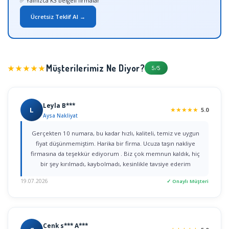
✅ Yalnızca K3 belgeli firmalar
Ücretsiz Teklif Al →
Müşterilerimiz Ne Diyor?
★★★★★
5/5
Leyla B***
L
★
★
★
★
★
5.0
Aysa Nakliyat
Gerçekten 10 numara, bu kadar hızlı, kaliteli, temiz ve uygun
fiyat düşünmemiştim. Harika bir firma. Ucuza taşın nakliye
firmasına da teşekkür ediyorum . Biz çok memnun kaldık, hiç
bir şey kırılmadı, kaybolmadı, kesinlikle tavsiye ederim
19.07.2026
✓ Onaylı Müşteri
Cenk s*** A***