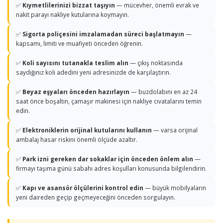
✅
Kıymetlilerinizi bizzat taşıyın
— mücevher, önemli evrak ve
nakit parayı nakliye kutularına koymayın.
✅
Sigorta poliçesini imzalamadan süreci başlatmayın
—
kapsamı, limiti ve muafiyeti önceden öğrenin.
✅
Koli sayısını tutanakla teslim alın
— çıkış noktasında
saydığınız koli adedini yeni adresinizde de karşılaştırın.
✅
Beyaz eşyaları önceden hazırlayın
— buzdolabını en az 24
saat önce boşaltın, çamaşır makinesi için nakliye cıvatalarını temin
edin.
✅
Elektroniklerin orijinal kutularını kullanın
— varsa orijinal
ambalaj hasar riskini önemli ölçüde azaltır.
✅
Park izni gereken dar sokaklar için önceden önlem alın
—
firmayı taşıma günü sabahı adres koşulları konusunda bilgilendirin.
✅
Kapı ve asansör ölçülerini kontrol edin
— büyük mobilyaların
yeni daireden geçip geçmeyeceğini önceden sorgulayın.