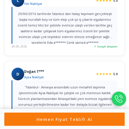
C
★
★
★
★
★
5.0
Yön Nakliyat
20/06/2016 tarihinde İstanbul dan hatay taşımam gerçekleşti
başta nurullah bey ve tüm ekip çok iyi iş çıkardı eşyalarımız
özenli temiz titiz bir şekilde evimize ulaştı verilen tarihte geç
saatlere kadar çalışarak tüm eşyalarımız özenli bir şekilde
evimize ulaştı çok teşekkür ederim elinize emeğinize sağlık
sevgilerle Eda a****** Cenk samed a******
26.06.2026
✓ Onaylı Müşteri
Doğan T***
D
★
★
★
★
★
5.0
Aysa Nakliyat
"İstanbul - Amasya arasındaki uzun mesafeli taşınma
işlemimizde Aysa Nakliyat ile çalıştık ve çok memnun kaldık.
Sürecin planlanmasından Amasya’daki yeni evimize eşyaların
sorunsuz yerleştirilmesine kadar her detayla bizzat ilgilenen
Yahya Bey’e şükranlarımı sunarım. Kurumsal yaklaşımları, titiz
işçilikleri ve güven veren iletişimleri için tüm ekibe teşekkür
Hemen Fiyat Teklifi Al
22.06.2026
✓ Onaylı Müşteri
ederim."