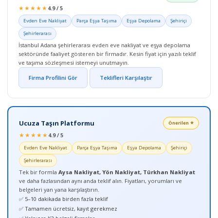
★★★★★
4.9 / 5
Evden Eve Nakliyat
Parça Eşya Taşıma
Eşya Depolama
Şehiriçi
Şehirlerarası
İstanbul Adana şehirlerarası evden eve nakliyat ve eşya depolama
sektöründe faaliyet gösteren bir firmadır. Kesin fiyat için yazılı teklif
ve taşıma sözleşmesi istemeyi unutmayın.
Firma Profilini Gör
Teklifleri Karşılaştır
Ucuza Taşın Platformu
Önerilen ⭐
★★★★★
4.9 / 5
Evden Eve Nakliyat
Parça Eşya Taşıma
Eşya Depolama
Şehiriçi
Şehirlerarası
Tek bir formla
Aysa Nakliyat, Yön Nakliyat, Türkhan Nakliyat
ve daha fazlasından aynı anda teklif alın. Fiyatları, yorumları ve
belgeleri yan yana karşılaştırın.
✅ 5–10 dakikada birden fazla teklif
✅ Tamamen ücretsiz, kayıt gerekmez