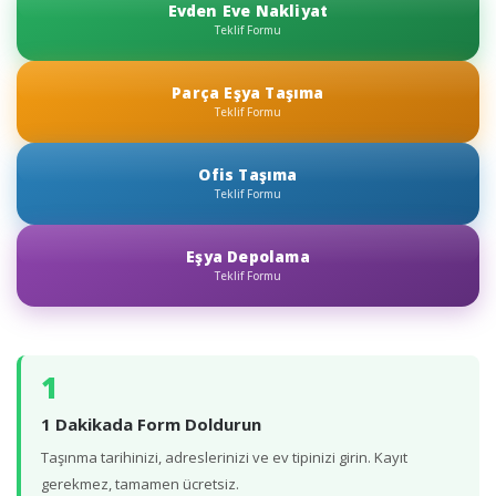
Evden Eve Nakliyat
Teklif Formu
Parça Eşya Taşıma
Teklif Formu
Ofis Taşıma
Teklif Formu
Eşya Depolama
Teklif Formu
1
1 Dakikada Form Doldurun
Taşınma tarihinizi, adreslerinizi ve ev tipinizi girin. Kayıt
gerekmez, tamamen ücretsiz.