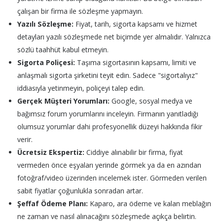
çalışan bir firma ile sözleşme yapmayın.
Yazılı Sözleşme:
Fiyat, tarih, sigorta kapsamı ve hizmet
detayları yazılı sözleşmede net biçimde yer almalıdır. Yalnızca
sözlü taahhüt kabul etmeyin.
Sigorta Poliçesi:
Taşıma sigortasının kapsamı, limiti ve
anlaşmalı sigorta şirketini teyit edin. Sadece "sigortalıyız"
iddiasıyla yetinmeyin, poliçeyi talep edin.
Gerçek Müşteri Yorumları:
Google, sosyal medya ve
bağımsız forum yorumlarını inceleyin. Firmanın yanıtladığı
olumsuz yorumlar dahi profesyonellik düzeyi hakkında fikir
verir.
Ücretsiz Ekspertiz:
Ciddiye alınabilir bir firma, fiyat
vermeden önce eşyaları yerinde görmek ya da en azından
fotoğraf/video üzerinden incelemek ister. Görmeden verilen
sabit fiyatlar çoğunlukla sonradan artar.
Şeffaf Ödeme Planı:
Kaparo, ara ödeme ve kalan meblağın
ne zaman ve nasıl alınacağını sözleşmede açıkça belirtin.