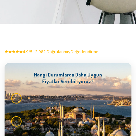
★★★★★
4.9/5 · 3.982 Doğrulanmış Değerlendirme
Hangi Durumlarda Daha Uygun
Fiyatlar Verebiliyoruz?
Taşınma güzergahımızda olursa
1
Aktif nakliye rotasındaki taşımaların maliyeti uygundur
Araçta birden çok eşya taşınırsa
2
Masraflar bölüneceği için maliyet düşer