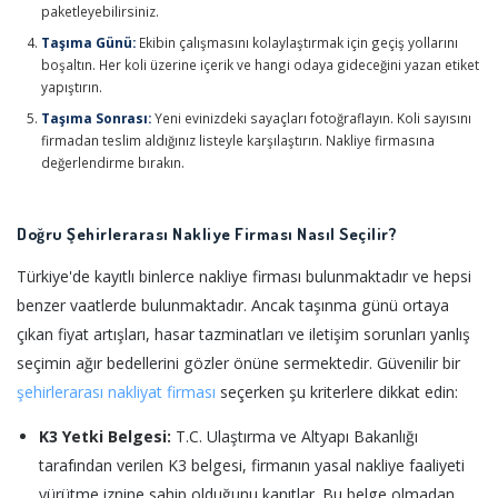
paketleyebilirsiniz.
Taşıma Günü:
Ekibin çalışmasını kolaylaştırmak için geçiş yollarını
boşaltın. Her koli üzerine içerik ve hangi odaya gideceğini yazan etiket
yapıştırın.
Taşıma Sonrası:
Yeni evinizdeki sayaçları fotoğraflayın. Koli sayısını
firmadan teslim aldığınız listeyle karşılaştırın. Nakliye firmasına
değerlendirme bırakın.
Doğru Şehirlerarası Nakliye Firması Nasıl Seçilir?
Türkiye'de kayıtlı binlerce nakliye firması bulunmaktadır ve hepsi
benzer vaatlerde bulunmaktadır. Ancak taşınma günü ortaya
çıkan fiyat artışları, hasar tazminatları ve iletişim sorunları yanlış
seçimin ağır bedellerini gözler önüne sermektedir. Güvenilir bir
şehirlerarası nakliyat firması
seçerken şu kriterlere dikkat edin:
K3 Yetki Belgesi:
T.C. Ulaştırma ve Altyapı Bakanlığı
tarafından verilen K3 belgesi, firmanın yasal nakliye faaliyeti
yürütme iznine sahip olduğunu kanıtlar. Bu belge olmadan