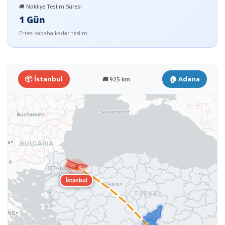
🚚 Nakliye Teslim Süresi
1 Gün
Ertesi sabaha kadar teslim
📦 İstanbul
🏠 Adana
🚚 925 km
İstanbul