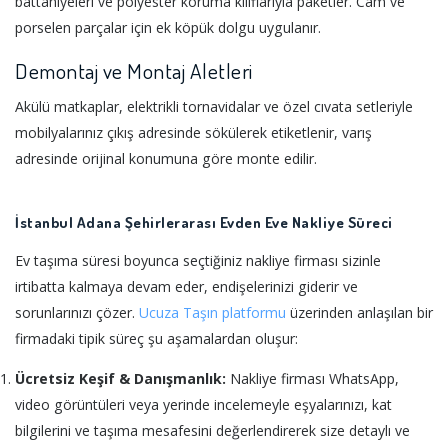
battaniyeleri ve polyester koruma kılıflarıyla paketler. Cam ve
porselen parçalar için ek köpük dolgu uygulanır.
Demontaj ve Montaj Aletleri
Akülü matkaplar, elektrikli tornavidalar ve özel cıvata setleriyle
mobilyalarınız çıkış adresinde sökülerek etiketlenir, varış
adresinde orijinal konumuna göre monte edilir.
İstanbul Adana Şehirlerarası Evden Eve Nakliye Süreci
Ev taşıma süresi boyunca seçtiğiniz nakliye firması sizinle
irtibatta kalmaya devam eder, endişelerinizi giderir ve
sorunlarınızı çözer.
Ucuza Taşın platformu
üzerinden anlaşılan bir
firmadaki tipik süreç şu aşamalardan oluşur:
Ücretsiz Keşif & Danışmanlık:
Nakliye firması WhatsApp,
video görüntüleri veya yerinde incelemeyle eşyalarınızı, kat
bilgilerini ve taşıma mesafesini değerlendirerek size detaylı ve