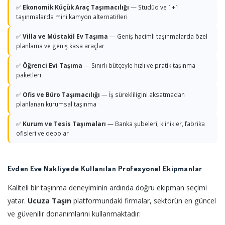
✅
Ekonomik Küçük Araç Taşımacılığı
— Studüo ve 1+1
taşınmalarda mini kamyon alternatifleri
✅
Villa ve Müstakil Ev Taşıma
— Geniş hacimli taşınmalarda özel
planlama ve geniş kasa araçlar
✅
Öğrenci Evi Taşıma
— Sınırlı bütçeyle hızlı ve pratik taşınma
paketleri
✅
Ofis ve Büro Taşımacılığı
— İş sürekliligini aksatmadan
planlanan kurumsal taşınma
✅
Kurum ve Tesis Taşımaları
— Banka şubeleri, klinikler, fabrika
ofisleri ve depolar
Evden Eve Nakliyede Kullanılan Profesyonel Ekipmanlar
Kaliteli bir taşınma deneyiminin ardında doğru ekipman seçimi
yatar.
Ucuza Taşın
platformundaki firmalar, sektörün en güncel
ve güvenilir donanımlarını kullanmaktadır: