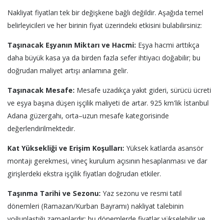
Nakliyat fiyatları tek bir değişkene bağlı değildir. Aşağıda temel
belirleyicileri ve her birinin fiyat üzerindeki etkisini bulabilirsiniz:
Taşınacak Eşyanın Miktarı ve Hacmi:
Eşya hacmi arttıkça
daha büyük kasa ya da birden fazla sefer ihtiyacı doğabilir; bu
doğrudan maliyet artışı anlamına gelir.
Taşınacak Mesafe:
Mesafe uzadıkça yakıt gideri, sürücü ücreti
ve eşya başına düşen işçilik maliyeti de artar. 925 km'lik İstanbul
Adana güzergahı, orta–uzun mesafe kategorisinde
değerlendirilmektedir.
Kat Yüksekliği ve Erişim Koşulları:
Yüksek katlarda asansör
montajı gerekmesi, vineç kurulum açısının hesaplanması ve dar
girişlerdeki ekstra işçilik fiyatları doğrudan etkiler.
Taşınma Tarihi ve Sezonu:
Yaz sezonu ve resmi tatil
dönemleri (Ramazan/Kurban Bayramı) nakliyat talebinin
yoğunlaştığı zamanlardır; bu dönemlerde fiyatlar yükselebilir ve