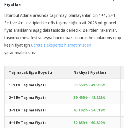
Fiyatları
İstanbul Adana arasında taşınmayı planlayanlar için 1+1, 2+1,
3+1 ve 4+1 ev tipleri ile ofis taşımacılığına ait 2026 yılı güncel
fiyat aralıklarını aşağıdaki tabloda derledik. Belirtilen rakamlar,
taşınma mesafesi ve eşya hacmi baz alınarak hesaplanmış olup
kesin fiyat için
ücretsiz ekspertiz hizmetimizden
yararlanabilirsiniz.
Taşınacak Eşya Boyutu
Nakliyat Fiyatları
A
1+1 Ev Taşıma Fiyatı
33.550 ₺ – 41.938 ₺
+
2+1 Ev Taşıma Fiyatı
39.459 ₺ – 48.228 ₺
+
3+1 Ev Taşıma Fiyatı
45.102 ₺ – 54.519 ₺
+
4+1 Ev Taşıma Fiyatı
50.859 ₺ – 60.809 ₺
+