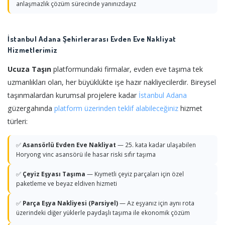
anlaşmazlık çözüm sürecinde yanınızdayız
İstanbul Adana Şehirlerarası Evden Eve Nakliyat
Hizmetlerimiz
Ucuza Taşın
platformundaki firmalar, evden eve taşıma tek
uzmanlıkları olan, her büyüklükte işe hazır nakliyecilerdir. Bireysel
taşınmalardan kurumsal projelere kadar
İstanbul
Adana
güzergahında
platform üzerinden teklif alabileceğiniz
hizmet
türleri:
✅
Asansörlü Evden Eve Nakliyat
— 25. kata kadar ulaşabilen
Horyong vinc asansörü ile hasar riski sıfır taşıma
✅
Çeyiz Eşyası Taşıma
— Kıymetli çeyiz parçaları için özel
paketleme ve beyaz eldiven hizmeti
✅
Parça Eşya Nakliyesi (Parsiyel)
— Az eşyanız için aynı rota
üzerindeki diğer yüklerle paydaşlı taşıma ile ekonomik çözüm