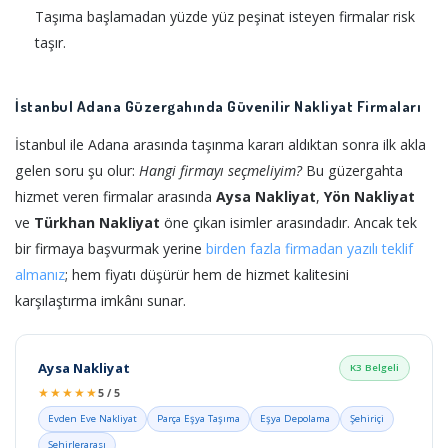
Taşıma başlamadan yüzde yüz peşinat isteyen firmalar risk
taşır.
İstanbul Adana Güzergahında Güvenilir Nakliyat Firmaları
İstanbul ile Adana arasında taşınma kararı aldıktan sonra ilk akla
gelen soru şu olur:
Hangi firmayı seçmeliyim?
Bu güzergahta
hizmet veren firmalar arasında
Aysa Nakliyat
,
Yön Nakliyat
ve
Türkhan Nakliyat
öne çıkan isimler arasındadır. Ancak tek
bir firmaya başvurmak yerine
birden fazla firmadan yazılı teklif
almanız
; hem fiyatı düşürür hem de hizmet kalitesini
karşılaştırma imkânı sunar.
Aysa Nakliyat
K3 Belgeli
★★★★★
5 / 5
Evden Eve Nakliyat
Parça Eşya Taşıma
Eşya Depolama
Şehiriçi
Şehirlerarası