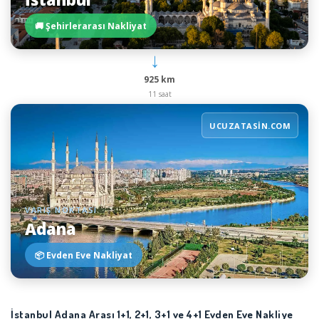
🚚 Şehirlerarası Nakliyat
→
925 km
11 saat
UCUZATASIN.COM
VARIŞ NOKTASI
Adana
📦 Evden Eve Nakliyat
İstanbul Adana Arası 1+1, 2+1, 3+1 ve 4+1 Evden Eve Nakliye