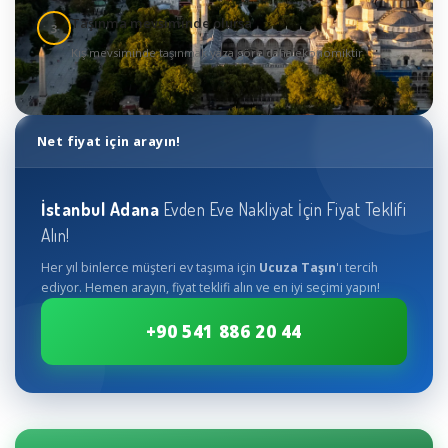
Taşınma mevsiminde olursa
3
Kış mevsiminde taşınmak yaza göre daha ekonomiktir
Net fiyat için arayın!
İstanbul
Adana
Evden Eve Nakliyat İçin Fiyat Teklifi
Alın!
Her yıl binlerce müşteri ev taşıma için
Ucuza Taşın
'ı tercih
ediyor. Hemen arayın, fiyat teklifi alın ve en iyi seçimi yapın!
+90 541 886 20 44