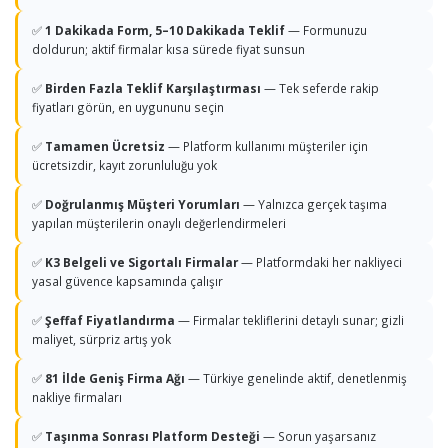
✅
1 Dakikada Form, 5–10 Dakikada Teklif
— Formunuzu
doldurun; aktif firmalar kısa sürede fiyat sunsun
✅
Birden Fazla Teklif Karşılaştırması
— Tek seferde rakip
fiyatları görün, en uygununu seçin
✅
Tamamen Ücretsiz
— Platform kullanımı müşteriler için
ücretsizdir, kayıt zorunluluğu yok
✅
Doğrulanmış Müşteri Yorumları
— Yalnızca gerçek taşıma
yapılan müşterilerin onaylı değerlendirmeleri
✅
K3 Belgeli ve Sigortalı Firmalar
— Platformdaki her nakliyeci
yasal güvence kapsamında çalışır
✅
Şeffaf Fiyatlandırma
— Firmalar tekliflerini detaylı sunar; gizli
maliyet, sürpriz artış yok
✅
81 İlde Geniş Firma Ağı
— Türkiye genelinde aktif, denetlenmiş
nakliye firmaları
✅
Taşınma Sonrası Platform Desteği
— Sorun yaşarsanız