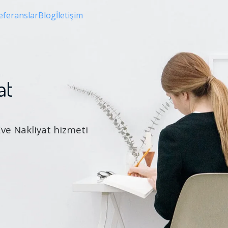
eferanslar
Blog
İletişim
at
Eve Nakliyat hizmeti