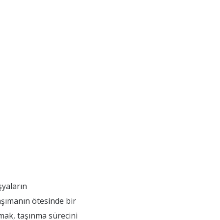
şyaların
taşımanın ötesinde bir
ışmak, taşınma sürecini