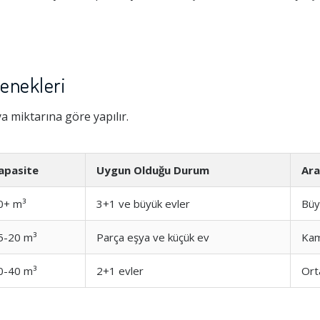
enekleri
 miktarına göre yapılır.
apasite
Uygun Olduğu Durum
Ara
0+ m³
3+1 ve büyük evler
Büy
5-20 m³
Parça eşya ve küçük ev
Ka
0-40 m³
2+1 evler
Ort