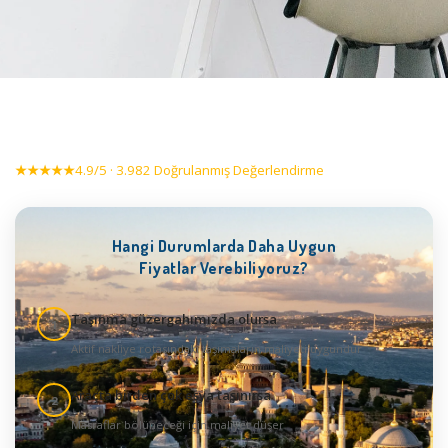
★★★★★
4.9/5 · 3.982 Doğrulanmış Değerlendirme
Hangi Durumlarda Daha Uygun
Fiyatlar Verebiliyoruz?
Taşınma güzergahımızda olursa
1
Aktif nakliye rotasındaki taşımaların maliyeti uygundur
Araçta birden çok eşya taşınırsa
2
Masraflar bölüneceği için maliyet düşer