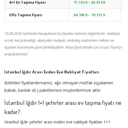
4+1 Ev Taşıma Fiyatı
71.102 ₺ – 85.014 ₺
+
Ofis Taşıma Fiyatı
64.760 ₺ – 79.151 ₺
+
10.08.2026 tarihinde hesaplanan bu fiyatlar tahmini değerlerdir. Nakliyat
ücreti; kat yüksekliği, akaryakıt maliyeti, ambalaj malzemesi miktarı ve
eşyanın durumuna göre farklılaşabilir. Kesin fiyat almak için Ucuza Taşın'yı
arayabilirsiniz!
İstanbul Iğdır Arası Evden Eve Nakliyat Fiyatları
Belirtilen fiyatlandırmamız, ağır olmayan mutfak eşyalarının
(tabak, bardak vb.) paketlemesi müşterilerimize aittir.
İstanbul Iğdır 1+1 şehirler arası ev taşıma fiyatı ne
kadar?
İstanbul Iğdır şehirler arası evden eve nakliyat fiyatları 1+1