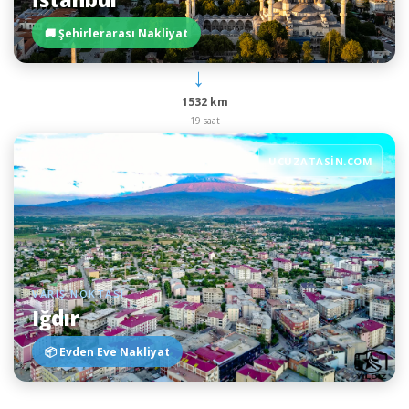
🚚 Şehirlerarası Nakliyat
→
1532 km
19 saat
UCUZATASIN.COM
VARIŞ NOKTASI
Iğdır
📦 Evden Eve Nakliyat