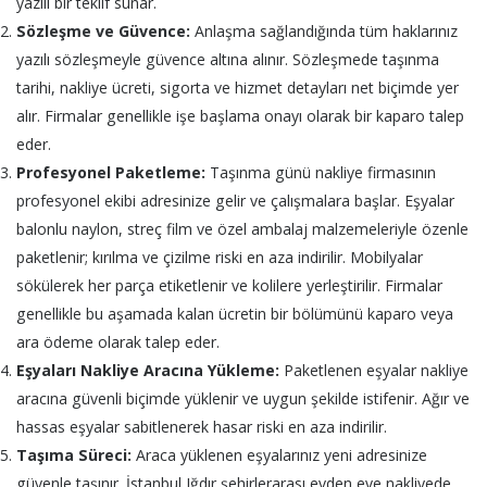
yazılı bir teklif sunar.
Sözleşme ve Güvence:
Anlaşma sağlandığında tüm haklarınız
yazılı sözleşmeyle güvence altına alınır. Sözleşmede taşınma
tarihi, nakliye ücreti, sigorta ve hizmet detayları net biçimde yer
alır. Firmalar genellikle işe başlama onayı olarak bir kaparo talep
eder.
Profesyonel Paketleme:
Taşınma günü nakliye firmasının
profesyonel ekibi adresinize gelir ve çalışmalara başlar. Eşyalar
balonlu naylon, streç film ve özel ambalaj malzemeleriyle özenle
paketlenir; kırılma ve çizilme riski en aza indirilir. Mobilyalar
sökülerek her parça etiketlenir ve kolilere yerleştirilir. Firmalar
genellikle bu aşamada kalan ücretin bir bölümünü kaparo veya
ara ödeme olarak talep eder.
Eşyaları Nakliye Aracına Yükleme:
Paketlenen eşyalar nakliye
aracına güvenli biçimde yüklenir ve uygun şekilde istifenir. Ağır ve
hassas eşyalar sabitlenerek hasar riski en aza indirilir.
Taşıma Süreci:
Araca yüklenen eşyalarınız yeni adresinize
güvenle taşınır. İstanbul Iğdır şehirlerarası evden eve nakliyede