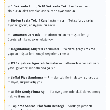
✅
1 Dakikada Form, 5–10 Dakikada Teklif
— Formunuzu
doldurun; aktif firmalar kısa sürede fiyat sunsun
✅
Birden Fazla Teklif Karşılaştırması
— Tek seferde rakip
fiyatları görün, en uygununu seçin
✅
Tamamen Ücretsiz
— Platform kullanımı müşteriler için
ücretsizdir, kayıt zorunluluğu yok
✅
Doğrulanmış Müşteri Yorumları
— Yalnızca gerçek taşıma
yapılan müşterilerin onaylı değerlendirmeleri
✅
K3 Belgeli ve Sigortalı Firmalar
— Platformdaki her nakliyeci
yasal güvence kapsamında çalışır
✅
Şeffaf Fiyatlandırma
— Firmalar tekliflerini detaylı sunar; gizli
maliyet, sürpriz artış yok
✅
81 İlde Geniş Firma Ağı
— Türkiye genelinde aktif, denetlenmiş
nakliye firmaları
✅
Taşınma Sonrası Platform Desteği
— Sorun yaşarsanız