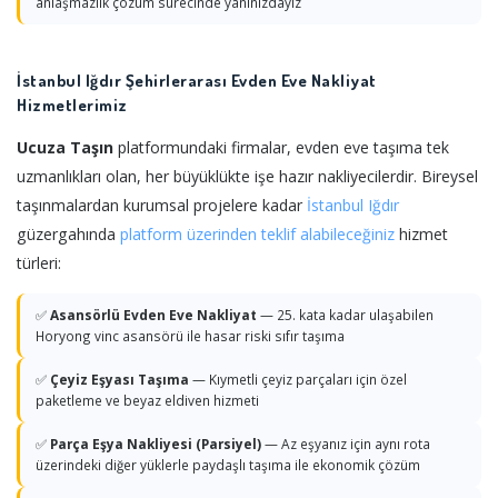
anlaşmazlık çözüm sürecinde yanınızdayız
İstanbul Iğdır Şehirlerarası Evden Eve Nakliyat
Hizmetlerimiz
Ucuza Taşın
platformundaki firmalar, evden eve taşıma tek
uzmanlıkları olan, her büyüklükte işe hazır nakliyecilerdir. Bireysel
taşınmalardan kurumsal projelere kadar
İstanbul
Iğdır
güzergahında
platform üzerinden teklif alabileceğiniz
hizmet
türleri:
✅
Asansörlü Evden Eve Nakliyat
— 25. kata kadar ulaşabilen
Horyong vinc asansörü ile hasar riski sıfır taşıma
✅
Çeyiz Eşyası Taşıma
— Kıymetli çeyiz parçaları için özel
paketleme ve beyaz eldiven hizmeti
✅
Parça Eşya Nakliyesi (Parsiyel)
— Az eşyanız için aynı rota
üzerindeki diğer yüklerle paydaşlı taşıma ile ekonomik çözüm