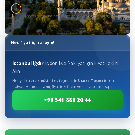
Taşınma mevsiminde olursa
3
Kış mevsiminde taşınmak yaza göre daha ekonomiktir
Net fiyat için arayın!
İstanbul
Iğdır
Evden Eve Nakliyat İçin Fiyat Teklifi
Alın!
Her yıl binlerce müşteri ev taşıma için
Ucuza Taşın
'ı tercih
ediyor. Hemen arayın, fiyat teklifi alın ve en iyi seçimi yapın!
+90 541 886 20 44