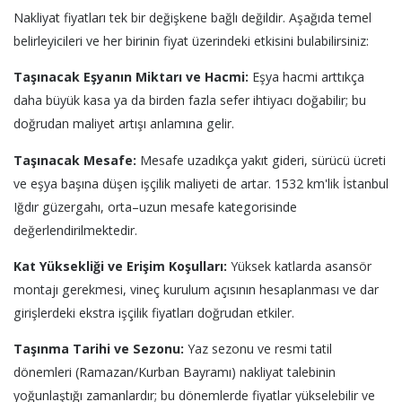
Nakliyat fiyatları tek bir değişkene bağlı değildir. Aşağıda temel
belirleyicileri ve her birinin fiyat üzerindeki etkisini bulabilirsiniz:
Taşınacak Eşyanın Miktarı ve Hacmi:
Eşya hacmi arttıkça
daha büyük kasa ya da birden fazla sefer ihtiyacı doğabilir; bu
doğrudan maliyet artışı anlamına gelir.
Taşınacak Mesafe:
Mesafe uzadıkça yakıt gideri, sürücü ücreti
ve eşya başına düşen işçilik maliyeti de artar. 1532 km'lik İstanbul
Iğdır güzergahı, orta–uzun mesafe kategorisinde
değerlendirilmektedir.
Kat Yüksekliği ve Erişim Koşulları:
Yüksek katlarda asansör
montajı gerekmesi, vineç kurulum açısının hesaplanması ve dar
girişlerdeki ekstra işçilik fiyatları doğrudan etkiler.
Taşınma Tarihi ve Sezonu:
Yaz sezonu ve resmi tatil
dönemleri (Ramazan/Kurban Bayramı) nakliyat talebinin
yoğunlaştığı zamanlardır; bu dönemlerde fiyatlar yükselebilir ve