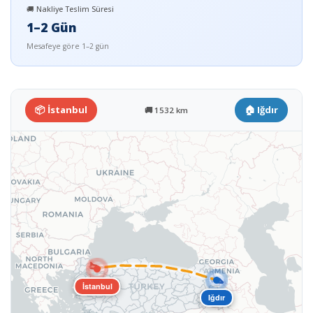
🚚 Nakliye Teslim Süresi
1–2 Gün
Mesafeye göre 1–2 gün
📦 İstanbul
🏠 Iğdır
🚚 1532 km
İstanbul
Iğdır