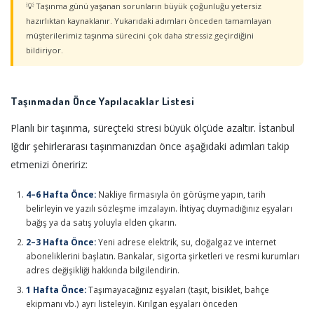
💡 Taşınma günü yaşanan sorunların büyük çoğunluğu yetersiz
hazırlıktan kaynaklanır. Yukarıdaki adımları önceden tamamlayan
müşterilerimiz taşınma sürecini çok daha stressiz geçirdiğini
bildiriyor.
Taşınmadan Önce Yapılacaklar Listesi
Planlı bir taşınma, süreçteki stresi büyük ölçüde azaltır. İstanbul
Iğdır şehirlerarası taşınmanızdan önce aşağıdaki adımları takip
etmenizi öneririz:
4–6 Hafta Önce:
Nakliye firmasıyla ön görüşme yapın, tarih
belirleyin ve yazılı sözleşme imzalayın. İhtiyaç duymadığınız eşyaları
bağış ya da satış yoluyla elden çıkarın.
2–3 Hafta Önce:
Yeni adrese elektrik, su, doğalgaz ve internet
aboneliklerini başlatın. Bankalar, sigorta şirketleri ve resmi kurumları
adres değişikliği hakkında bilgilendirin.
1 Hafta Önce:
Taşımayacağınız eşyaları (taşıt, bisiklet, bahçe
ekipmanı vb.) ayrı listeleyin. Kırılgan eşyaları önceden