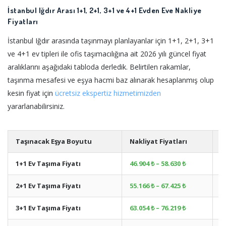
İstanbul Iğdır Arası 1+1, 2+1, 3+1 ve 4+1 Evden Eve Nakliye
Fiyatları
İstanbul Iğdır arasında taşınmayı planlayanlar için 1+1, 2+1, 3+1
ve 4+1 ev tipleri ile ofis taşımacılığına ait 2026 yılı güncel fiyat
aralıklarını aşağıdaki tabloda derledik. Belirtilen rakamlar,
taşınma mesafesi ve eşya hacmi baz alınarak hesaplanmış olup
kesin fiyat için
ücretsiz ekspertiz hizmetimizden
yararlanabilirsiniz.
Taşınacak Eşya Boyutu
Nakliyat Fiyatları
A
1+1 Ev Taşıma Fiyatı
46.904 ₺ – 58.630 ₺
+
2+1 Ev Taşıma Fiyatı
55.166 ₺ – 67.425 ₺
+
3+1 Ev Taşıma Fiyatı
63.054 ₺ – 76.219 ₺
+