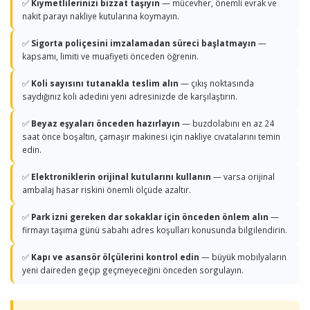
✅
Kıymetlilerinizi bizzat taşıyın
— mücevher, önemli evrak ve
nakit parayı nakliye kutularına koymayın.
✅
Sigorta poliçesini imzalamadan süreci başlatmayın
—
kapsamı, limiti ve muafiyeti önceden öğrenin.
✅
Koli sayısını tutanakla teslim alın
— çıkış noktasında
saydığınız koli adedini yeni adresinizde de karşılaştırın.
✅
Beyaz eşyaları önceden hazırlayın
— buzdolabını en az 24
saat önce boşaltın, çamaşır makinesi için nakliye cıvatalarını temin
edin.
✅
Elektroniklerin orijinal kutularını kullanın
— varsa orijinal
ambalaj hasar riskini önemli ölçüde azaltır.
✅
Park izni gereken dar sokaklar için önceden önlem alın
—
firmayı taşıma günü sabahı adres koşulları konusunda bilgilendirin.
✅
Kapı ve asansör ölçülerini kontrol edin
— büyük mobilyaların
yeni daireden geçip geçmeyeceğini önceden sorgulayın.