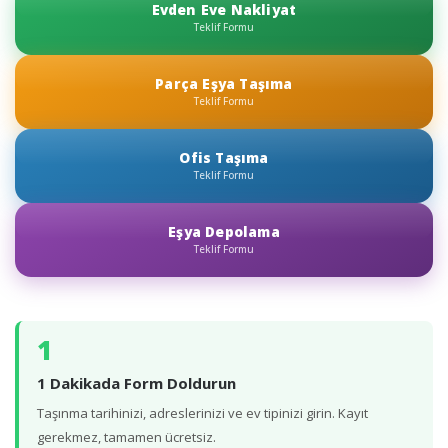
Evden Eve Nakliyat
Teklif Formu
Parça Eşya Taşıma
Teklif Formu
Ofis Taşıma
Teklif Formu
Eşya Depolama
Teklif Formu
1
1 Dakikada Form Doldurun
Taşınma tarihinizi, adreslerinizi ve ev tipinizi girin. Kayıt
gerekmez, tamamen ücretsiz.