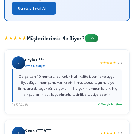
Ücretsiz Teklif Al →
Müşterilerimiz Ne Diyor?
★★★★★
5/5
Leyla B***
L
★
★
★
★
★
5.0
Aysa Nakliyat
Gerçekten 10 numara, bu kadar hızlı, kaliteli, temiz ve uygun
fiyat düşünmemiştim. Harika bir firma. Ucuza taşın nakliye
firmasına da teşekkür ediyorum . Biz çok memnun kaldık, hiç
bir şey kırılmadı, kaybolmadı, kesinlikle tavsiye ederim
19.07.2026
✓ Onaylı Müşteri
Cenk s*** A***
C
★
★
★
★
★
5.0