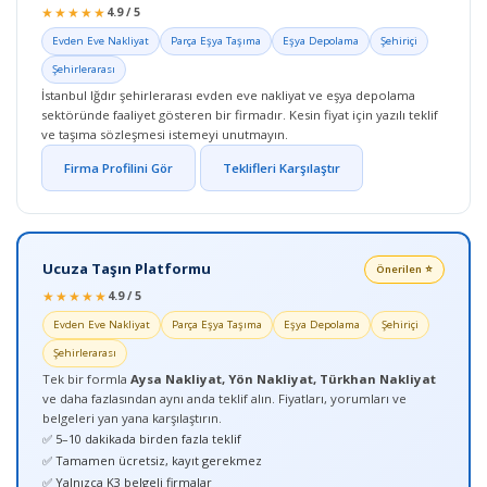
★★★★★
4.9 / 5
Evden Eve Nakliyat
Parça Eşya Taşıma
Eşya Depolama
Şehiriçi
Şehirlerarası
İstanbul Iğdır şehirlerarası evden eve nakliyat ve eşya depolama
sektöründe faaliyet gösteren bir firmadır. Kesin fiyat için yazılı teklif
ve taşıma sözleşmesi istemeyi unutmayın.
Firma Profilini Gör
Teklifleri Karşılaştır
Ucuza Taşın Platformu
Önerilen ⭐
★★★★★
4.9 / 5
Evden Eve Nakliyat
Parça Eşya Taşıma
Eşya Depolama
Şehiriçi
Şehirlerarası
Tek bir formla
Aysa Nakliyat, Yön Nakliyat, Türkhan Nakliyat
ve daha fazlasından aynı anda teklif alın. Fiyatları, yorumları ve
belgeleri yan yana karşılaştırın.
✅ 5–10 dakikada birden fazla teklif
✅ Tamamen ücretsiz, kayıt gerekmez
✅ Yalnızca K3 belgeli firmalar