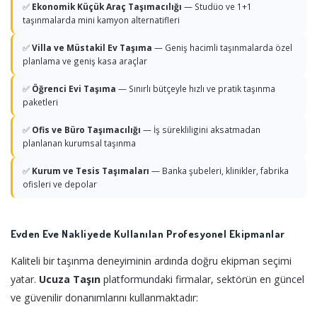
✅
Ekonomik Küçük Araç Taşımacılığı
— Studüo ve 1+1
taşınmalarda mini kamyon alternatifleri
✅
Villa ve Müstakil Ev Taşıma
— Geniş hacimli taşınmalarda özel
planlama ve geniş kasa araçlar
✅
Öğrenci Evi Taşıma
— Sınırlı bütçeyle hızlı ve pratik taşınma
paketleri
✅
Ofis ve Büro Taşımacılığı
— İş sürekliligini aksatmadan
planlanan kurumsal taşınma
✅
Kurum ve Tesis Taşımaları
— Banka şubeleri, klinikler, fabrika
ofisleri ve depolar
Evden Eve Nakliyede Kullanılan Profesyonel Ekipmanlar
Kaliteli bir taşınma deneyiminin ardında doğru ekipman seçimi
yatar.
Ucuza Taşın
platformundaki firmalar, sektörün en güncel
ve güvenilir donanımlarını kullanmaktadır: