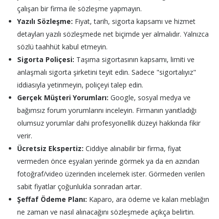
çalışan bir firma ile sözleşme yapmayın.
Yazılı Sözleşme:
Fiyat, tarih, sigorta kapsamı ve hizmet
detayları yazılı sözleşmede net biçimde yer almalıdır. Yalnızca
sözlü taahhüt kabul etmeyin.
Sigorta Poliçesi:
Taşıma sigortasının kapsamı, limiti ve
anlaşmalı sigorta şirketini teyit edin. Sadece "sigortalıyız"
iddiasıyla yetinmeyin, poliçeyi talep edin.
Gerçek Müşteri Yorumları:
Google, sosyal medya ve
bağımsız forum yorumlarını inceleyin. Firmanın yanıtladığı
olumsuz yorumlar dahi profesyonellik düzeyi hakkında fikir
verir.
Ücretsiz Ekspertiz:
Ciddiye alınabilir bir firma, fiyat
vermeden önce eşyaları yerinde görmek ya da en azından
fotoğraf/video üzerinden incelemek ister. Görmeden verilen
sabit fiyatlar çoğunlukla sonradan artar.
Şeffaf Ödeme Planı:
Kaparo, ara ödeme ve kalan meblağın
ne zaman ve nasıl alınacağını sözleşmede açıkça belirtin.