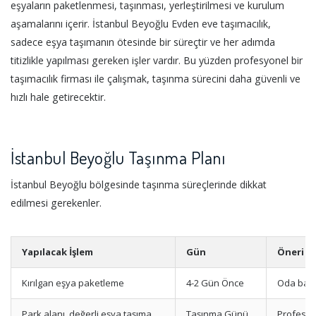
eşyaların paketlenmesi, taşınması, yerleştirilmesi ve kurulum
aşamalarını içerir. İstanbul Beyoğlu Evden eve taşımacılık,
sadece eşya taşımanın ötesinde bir süreçtir ve her adımda
titizlikle yapılması gereken işler vardır. Bu yüzden profesyonel bir
taşımacılık firması ile çalışmak, taşınma sürecini daha güvenli ve
hızlı hale getirecektir.
İstanbul Beyoğlu Taşınma Planı
İstanbul Beyoğlu bölgesinde taşınma süreçlerinde dikkat
edilmesi gerekenler.
Yapılacak İşlem
Gün
Öneri
Kırılgan eşya paketleme
4-2 Gün Önce
Oda bazl
Park alanı, değerli eşya taşıma
Taşınma Günü
Profesyo