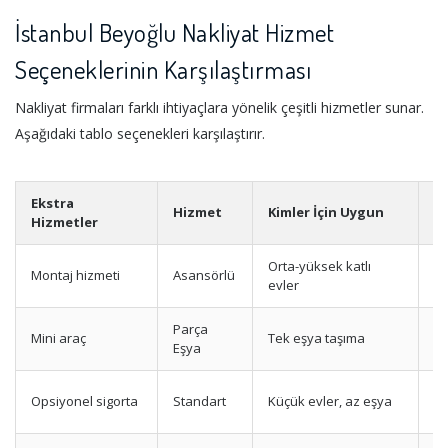
İstanbul Beyoğlu Nakliyat Hizmet
Seçeneklerinin Karşılaştırması
Nakliyat firmaları farklı ihtiyaçlara yönelik çeşitli hizmetler sunar.
Aşağıdaki tablo seçenekleri karşılaştırır.
Ekstra
Hizmet
Kimler İçin Uygun
A
Hizmetler
Orta-yüksek katlı
Montaj hizmeti
Asansörlü
Yü
evler
Parça
Mini araç
Tek eşya taşıma
Uy
Eşya
Te
Opsiyonel sigorta
Standart
Küçük evler, az eşya
p