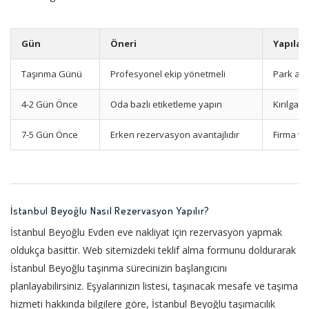
Gün
Öneri
Yapılac
Taşınma Günü
Profesyonel ekip yönetmeli
Park ala
4-2 Gün Önce
Oda bazlı etiketleme yapın
Kırılgan
7-5 Gün Önce
Erken rezervasyon avantajlıdır
Firma ve
İstanbul Beyoğlu Nasıl Rezervasyon Yapılır?
İstanbul Beyoğlu Evden eve nakliyat için rezervasyon yapmak
oldukça basittir. Web sitemizdeki teklif alma formunu doldurarak
İstanbul Beyoğlu taşınma sürecinizin başlangıcını
planlayabilirsiniz. Eşyalarınızın listesi, taşınacak mesafe ve taşıma
hizmeti hakkında bilgilere göre, İstanbul Beyoğlu taşımacılık