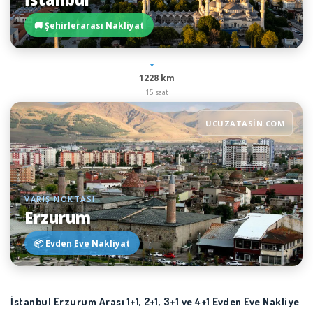
🚚 Şehirlerarası Nakliyat
→
1228 km
15 saat
UCUZATASIN.COM
VARIŞ NOKTASI
Erzurum
📦 Evden Eve Nakliyat
İstanbul Erzurum Arası 1+1, 2+1, 3+1 ve 4+1 Evden Eve Nakliye