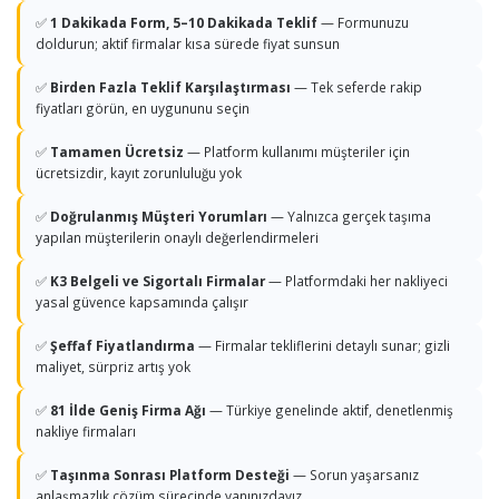
✅
1 Dakikada Form, 5–10 Dakikada Teklif
— Formunuzu
doldurun; aktif firmalar kısa sürede fiyat sunsun
✅
Birden Fazla Teklif Karşılaştırması
— Tek seferde rakip
fiyatları görün, en uygununu seçin
✅
Tamamen Ücretsiz
— Platform kullanımı müşteriler için
ücretsizdir, kayıt zorunluluğu yok
✅
Doğrulanmış Müşteri Yorumları
— Yalnızca gerçek taşıma
yapılan müşterilerin onaylı değerlendirmeleri
✅
K3 Belgeli ve Sigortalı Firmalar
— Platformdaki her nakliyeci
yasal güvence kapsamında çalışır
✅
Şeffaf Fiyatlandırma
— Firmalar tekliflerini detaylı sunar; gizli
maliyet, sürpriz artış yok
✅
81 İlde Geniş Firma Ağı
— Türkiye genelinde aktif, denetlenmiş
nakliye firmaları
✅
Taşınma Sonrası Platform Desteği
— Sorun yaşarsanız
anlaşmazlık çözüm sürecinde yanınızdayız