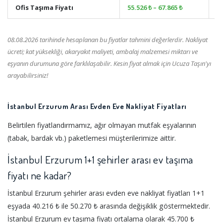
Ofis Taşıma Fiyatı
55.526 ₺ – 67.865 ₺
+
08.08.2026 tarihinde hesaplanan bu fiyatlar tahmini değerlerdir. Nakliyat
ücreti; kat yüksekliği, akaryakıt maliyeti, ambalaj malzemesi miktarı ve
eşyanın durumuna göre farklılaşabilir. Kesin fiyat almak için Ucuza Taşın'yı
arayabilirsiniz!
İstanbul Erzurum Arası Evden Eve Nakliyat Fiyatları
Belirtilen fiyatlandırmamız, ağır olmayan mutfak eşyalarının
(tabak, bardak vb.) paketlemesi müşterilerimize aittir.
İstanbul Erzurum 1+1 şehirler arası ev taşıma
fiyatı ne kadar?
İstanbul Erzurum şehirler arası evden eve nakliyat fiyatları 1+1
eşyada 40.216 ₺ ile 50.270 ₺ arasında değişiklik göstermektedir.
İstanbul Erzurum ev taşıma fiyatı ortalama olarak 45.700 ₺