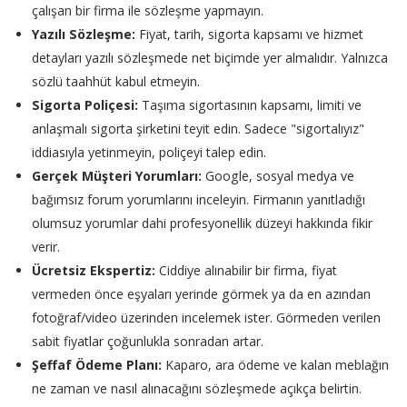
çalışan bir firma ile sözleşme yapmayın.
Yazılı Sözleşme:
Fiyat, tarih, sigorta kapsamı ve hizmet
detayları yazılı sözleşmede net biçimde yer almalıdır. Yalnızca
sözlü taahhüt kabul etmeyin.
Sigorta Poliçesi:
Taşıma sigortasının kapsamı, limiti ve
anlaşmalı sigorta şirketini teyit edin. Sadece "sigortalıyız"
iddiasıyla yetinmeyin, poliçeyi talep edin.
Gerçek Müşteri Yorumları:
Google, sosyal medya ve
bağımsız forum yorumlarını inceleyin. Firmanın yanıtladığı
olumsuz yorumlar dahi profesyonellik düzeyi hakkında fikir
verir.
Ücretsiz Ekspertiz:
Ciddiye alınabilir bir firma, fiyat
vermeden önce eşyaları yerinde görmek ya da en azından
fotoğraf/video üzerinden incelemek ister. Görmeden verilen
sabit fiyatlar çoğunlukla sonradan artar.
Şeffaf Ödeme Planı:
Kaparo, ara ödeme ve kalan meblağın
ne zaman ve nasıl alınacağını sözleşmede açıkça belirtin.