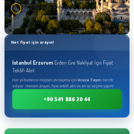
Taşınma mevsiminde olursa
3
Kış mevsiminde taşınmak yaza göre daha ekonomiktir
Net fiyat için arayın!
İstanbul
Erzurum
Evden Eve Nakliyat İçin Fiyat
Teklifi Alın!
Her yıl binlerce müşteri ev taşıma için
Ucuza Taşın
'ı tercih
ediyor. Hemen arayın, fiyat teklifi alın ve en iyi seçimi yapın!
+90 541 886 20 44