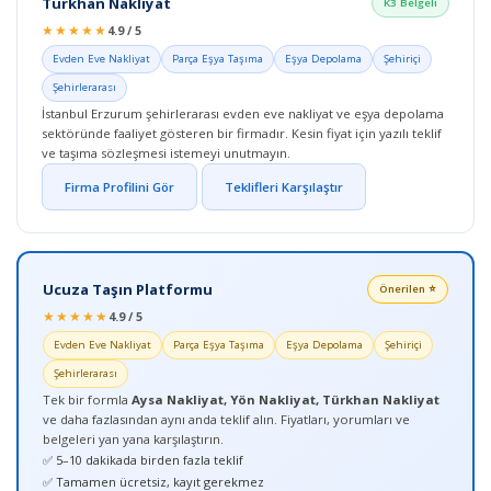
Türkhan Nakliyat
K3 Belgeli
★★★★★
4.9 / 5
Evden Eve Nakliyat
Parça Eşya Taşıma
Eşya Depolama
Şehiriçi
Şehirlerarası
İstanbul Erzurum şehirlerarası evden eve nakliyat ve eşya depolama
sektöründe faaliyet gösteren bir firmadır. Kesin fiyat için yazılı teklif
ve taşıma sözleşmesi istemeyi unutmayın.
Firma Profilini Gör
Teklifleri Karşılaştır
Ucuza Taşın Platformu
Önerilen ⭐
★★★★★
4.9 / 5
Evden Eve Nakliyat
Parça Eşya Taşıma
Eşya Depolama
Şehiriçi
Şehirlerarası
Tek bir formla
Aysa Nakliyat, Yön Nakliyat, Türkhan Nakliyat
ve daha fazlasından aynı anda teklif alın. Fiyatları, yorumları ve
belgeleri yan yana karşılaştırın.
✅ 5–10 dakikada birden fazla teklif
✅ Tamamen ücretsiz, kayıt gerekmez