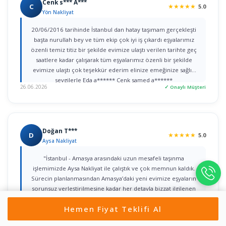
Cenk s*** A***
C
★
★
★
★
★
5.0
Yön Nakliyat
20/06/2016 tarihinde İstanbul dan hatay taşımam gerçekleşti
başta nurullah bey ve tüm ekip çok iyi iş çıkardı eşyalarımız
özenli temiz titiz bir şekilde evimize ulaştı verilen tarihte geç
saatlere kadar çalışarak tüm eşyalarımız özenli bir şekilde
evimize ulaştı çok teşekkür ederim elinize emeğinize sağlık
sevgilerle Eda a****** Cenk samed a******
26.06.2026
✓ Onaylı Müşteri
Doğan T***
D
★
★
★
★
★
5.0
Aysa Nakliyat
"İstanbul - Amasya arasındaki uzun mesafeli taşınma
işlemimizde Aysa Nakliyat ile çalıştık ve çok memnun kaldık.
Sürecin planlanmasından Amasya’daki yeni evimize eşyaların
sorunsuz yerleştirilmesine kadar her detayla bizzat ilgilenen
Yahya Bey’e şükranlarımı sunarım. Kurumsal yaklaşımları, titiz
Hemen Fiyat Teklifi Al
işçilikleri ve güven veren iletişimleri için tüm ekibe teşekkür
22.06.2026
✓ Onaylı Müşteri
ederim."