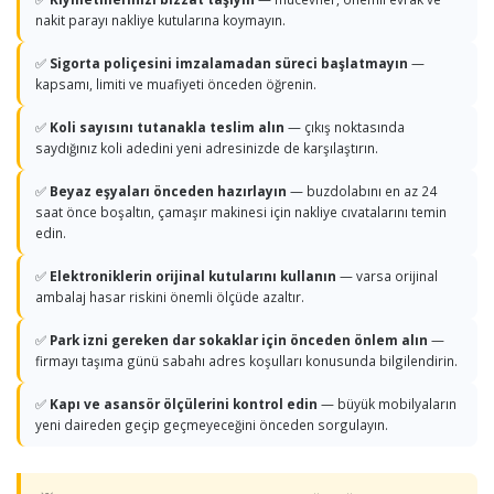
nakit parayı nakliye kutularına koymayın.
✅
Sigorta poliçesini imzalamadan süreci başlatmayın
—
kapsamı, limiti ve muafiyeti önceden öğrenin.
✅
Koli sayısını tutanakla teslim alın
— çıkış noktasında
saydığınız koli adedini yeni adresinizde de karşılaştırın.
✅
Beyaz eşyaları önceden hazırlayın
— buzdolabını en az 24
saat önce boşaltın, çamaşır makinesi için nakliye cıvatalarını temin
edin.
✅
Elektroniklerin orijinal kutularını kullanın
— varsa orijinal
ambalaj hasar riskini önemli ölçüde azaltır.
✅
Park izni gereken dar sokaklar için önceden önlem alın
—
firmayı taşıma günü sabahı adres koşulları konusunda bilgilendirin.
✅
Kapı ve asansör ölçülerini kontrol edin
— büyük mobilyaların
yeni daireden geçip geçmeyeceğini önceden sorgulayın.