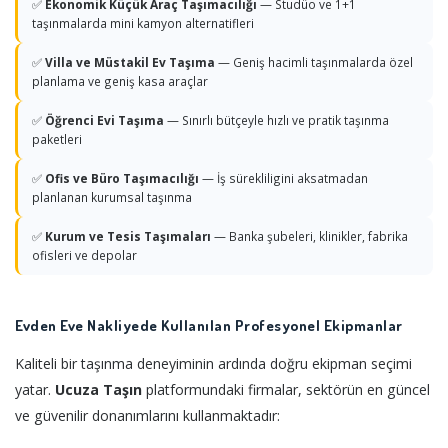
✅
Ekonomik Küçük Araç Taşımacılığı
— Studüo ve 1+1
taşınmalarda mini kamyon alternatifleri
✅
Villa ve Müstakil Ev Taşıma
— Geniş hacimli taşınmalarda özel
planlama ve geniş kasa araçlar
✅
Öğrenci Evi Taşıma
— Sınırlı bütçeyle hızlı ve pratik taşınma
paketleri
✅
Ofis ve Büro Taşımacılığı
— İş sürekliligini aksatmadan
planlanan kurumsal taşınma
✅
Kurum ve Tesis Taşımaları
— Banka şubeleri, klinikler, fabrika
ofisleri ve depolar
Evden Eve Nakliyede Kullanılan Profesyonel Ekipmanlar
Kaliteli bir taşınma deneyiminin ardında doğru ekipman seçimi
yatar.
Ucuza Taşın
platformundaki firmalar, sektörün en güncel
ve güvenilir donanımlarını kullanmaktadır: