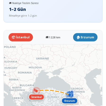
🚚 Nakliye Teslim Süresi
1–2 Gün
Mesafeye göre 1–2 gün
📦 İstanbul
🏠 Erzurum
🚚 1228 km
İstanbul
Erzurum