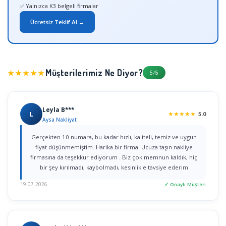
✅ Yalnızca K3 belgeli firmalar
Ücretsiz Teklif Al →
Müşterilerimiz Ne Diyor?
★★★★★
5/5
Leyla B***
L
★
★
★
★
★
5.0
Aysa Nakliyat
Gerçekten 10 numara, bu kadar hızlı, kaliteli, temiz ve uygun
fiyat düşünmemiştim. Harika bir firma. Ucuza taşın nakliye
firmasına da teşekkür ediyorum . Biz çok memnun kaldık, hiç
bir şey kırılmadı, kaybolmadı, kesinlikle tavsiye ederim
19.07.2026
✓ Onaylı Müşteri