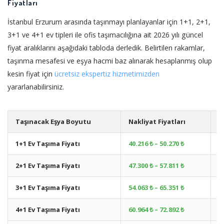
Fiyatları
İstanbul Erzurum arasında taşınmayı planlayanlar için 1+1, 2+1,
3+1 ve 4+1 ev tipleri ile ofis taşımacılığına ait 2026 yılı güncel
fiyat aralıklarını aşağıdaki tabloda derledik. Belirtilen rakamlar,
taşınma mesafesi ve eşya hacmi baz alınarak hesaplanmış olup
kesin fiyat için
ücretsiz ekspertiz hizmetimizden
yararlanabilirsiniz.
Taşınacak Eşya Boyutu
Nakliyat Fiyatları
A
1+1 Ev Taşıma Fiyatı
40.216 ₺ – 50.270 ₺
+
2+1 Ev Taşıma Fiyatı
47.300 ₺ – 57.811 ₺
+
3+1 Ev Taşıma Fiyatı
54.063 ₺ – 65.351 ₺
+
4+1 Ev Taşıma Fiyatı
60.964 ₺ – 72.892 ₺
+