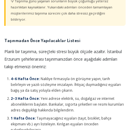
💡 Taşınma günü yaşanan sorunların büyük çoğunluğu yetersiz
hazırlıktan kaynaklanır. Yukarıdaki adımları önceden tamamlayan
müşterilerimiz taşınma sürecini çok daha stressiz geçirdiğini
bildiriyor.
Taşınmadan Önce Yapılacaklar Listesi
Planlı bir taşınma, süreçteki stresi büyük ölçüde azaltır. İstanbul
Erzurum şehirlerarası taşınmanızdan önce aşağıdaki adımları
takip etmenizi öneririz:
4–6 Hafta Önce:
Nakliye firmasıyla ön görüşme yapın, tarih
belirleyin ve yazılı sözleşme imzalayın. İhtiyaç duymadığınız eşyaları
bağış ya da satış yoluyla elden çıkarın.
2–3 Hafta Önce:
Yeni adrese elektrik, su, doğalgaz ve internet
aboneliklerini başlatın. Bankalar, sigorta şirketleri ve resmi kurumları
adres değişikliği hakkında bilgilendirin.
1 Hafta Önce:
Taşımayacağınız eşyaları (taşıt, bisiklet, bahçe
ekipmanı vb.) ayrı listeleyin. Kırılgan eşyaları önceden
paketleyebilirsiniz.