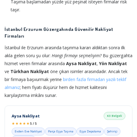
Taşıma başlamadan yüzde yüz peşinat isteyen firmalar risk
taşır.
İstanbul Erzurum Güzergahında Güvenilir Nakliyat
Firmaları
İstanbul ile Erzurum arasında taşınma kararı aldıktan sonra ilk
akla gelen soru şu olur:
Hangi firmayı seçmeliyim?
Bu güzergahta
hizmet veren firmalar arasında
Aysa Nakliyat
,
Yön Nakliyat
ve
Türkhan Nakliyat
öne çıkan isimler arasındadır. Ancak tek
bir firmaya başvurmak yerine
birden fazla firmadan yazılı teklif
almanız
; hem fiyatı düşürür hem de hizmet kalitesini
karşılaştırma imkânı sunar.
Aysa Nakliyat
K3 Belgeli
★★★★★
5 / 5
Evden Eve Nakliyat
Parça Eşya Taşıma
Eşya Depolama
Şehiriçi