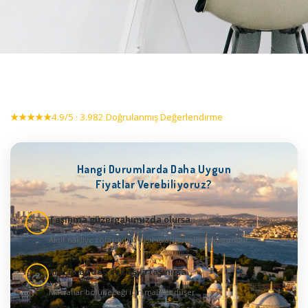
★★★★★
4.9/5 · 3.982 Doğrulanmış Değerlendirme
Hangi Durumlarda Daha Uygun
Fiyatlar Verebiliyoruz?
Taşınma güzergahımızda olursa
1
Aktif nakliye rotasındaki taşımaların maliyeti uygundur
Araçta birden çok eşya taşınırsa
2
Masraflar bölüneceği için maliyet düşer