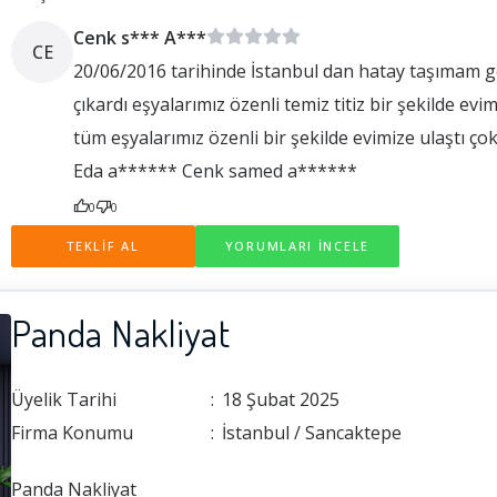
Cenk s*** A***
CE
20/06/2016 tarihinde İstanbul dan hatay taşımam ger
çıkardı eşyalarımız özenli temiz titiz bir şekilde evi
tüm eşyalarımız özenli bir şekilde evimize ulaştı ço
Eda a****** Cenk samed a******
0
0
TEKLİF AL
YORUMLARI İNCELE
Panda Nakliyat
Üyelik Tarihi
:
18 Şubat 2025
Firma Konumu
:
İstanbul / Sancaktepe
Panda Nakliyat