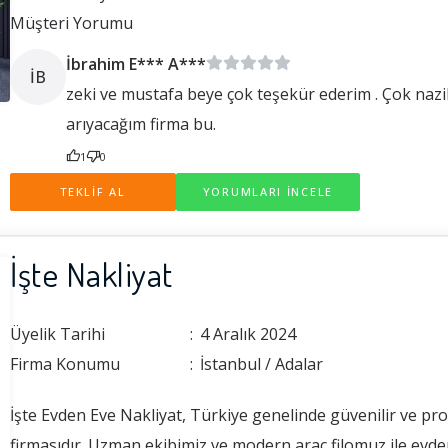
Müşteri Yorumu
İbrahim E*** A***
İB
zeki ve mustafa beye çok teşekür ederim . Çok nazik 
arıyacağım firma bu.
1
0
TEKLİF AL
YORUMLARI İNCELE
İşte Nakliyat
Üyelik Tarihi
:
4 Aralık 2024
Firma Konumu
:
İstanbul / Adalar
İşte Evden Eve Nakliyat, Türkiye genelinde güvenilir ve pro
firmasıdır. Uzman ekibimiz ve modern araç filomuz ile evden