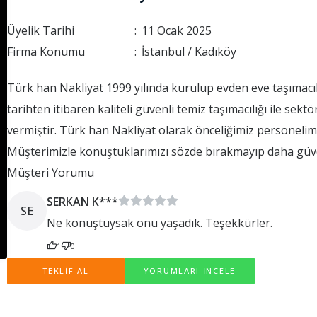
Üyelik Tarihi
:
11 Ocak 2025
Firma Konumu
:
İstanbul / Kadıköy
Türk han Nakliyat 1999 yılında kurulup evden eve taşımacılık sektörüne atılmıştır.Türk han Nakliye Açıldığı
tarihten itibaren kaliteli güvenli temiz taşımacılığı ile se
vermiştir. Türk han Nakliyat olarak önceliğimiz personelimizi
Müşterimizle konuştuklarımızı sözde bırakmayıp daha güvenl
taşımayı güven altına almaktayız.
Müşteri Yorumu
SERKAN K***
SE
Ne konuştuysak onu yaşadık. Teşekkürler.
1
0
TEKLİF AL
YORUMLARI İNCELE