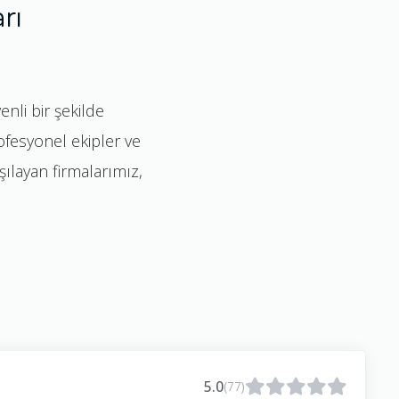
rı
nli bir şekilde
rofesyonel ekipler ve
rşılayan firmalarımız,
5.0
(77)