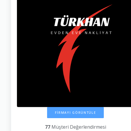
FİRMAYI GÖRÜNTÜLE
77
Müşteri Değerlendirmesi