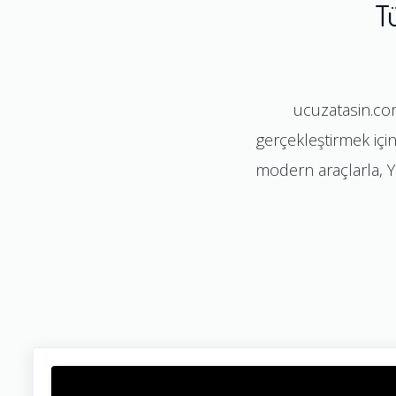
T
ucuzatasin.com
gerçekleştirmek için
modern araçlarla, Yur