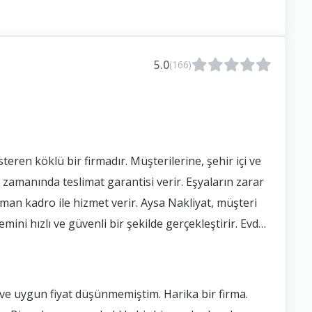
5.0
(166)
steren köklü bir firmadır. Müşterilerine, şehir içi ve
e zamanında teslimat garantisi verir. Eşyaların zarar
an kadro ile hizmet verir. Aysa Nakliyat, müşteri
ni hızlı ve güvenli bir şekilde gerçekleştirir. Evden
ma gibi hizmetler de sunmaktadır.