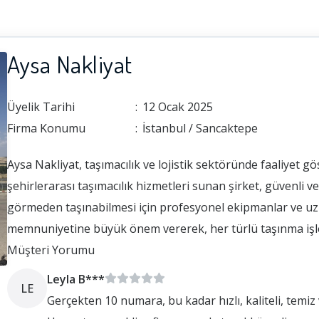
Aysa Nakliyat
Üyelik Tarihi
:
12 Ocak 2025
Firma Konumu
:
İstanbul / Sancaktepe
Aysa Nakliyat, taşımacılık ve lojistik sektöründe faaliyet gö
şehirlerarası taşımacılık hizmetleri sunan şirket, güvenli v
görmeden taşınabilmesi için profesyonel ekipmanlar ve uzm
memnuniyetine büyük önem vererek, her türlü taşınma işlemi
eve nakliyat, ofis taşımacılığı, eşya depolama ve ambalajla
Müşteri Yorumu
Leyla B***
LE
Gerçekten 10 numara, bu kadar hızlı, kaliteli, temiz ve uygun fiyat düşünmemiştim. Harika bir firma.