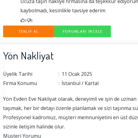
Ucuza taşın nakliye firmasına da teşekkür ediyorum 
kaybolmadı, kesinlikle tavsiye ederim
1
0
TEKLİF AL
YORUMLARI İNCELE
Yön Nakliyat
Üyelik Tarihi
:
11 Ocak 2025
Firma Konumu
:
İstanbul / Kartal
Yön Evden Eve Nakliyat olarak, deneyimli ve işin de uzman 
taşımak, her bir detayı özenle planlamak ve sizi taşınma s
Profesyonel kadromuz, müşteri memnuniyetini en üst düzeye
sizinle iletişim halinde olur.
Müşteri Yorumu