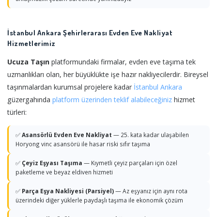
İstanbul Ankara Şehirlerarası Evden Eve Nakliyat
Hizmetlerimiz
Ucuza Taşın
platformundaki firmalar, evden eve taşıma tek
uzmanlıkları olan, her büyüklükte işe hazır nakliyecilerdir. Bireysel
taşınmalardan kurumsal projelere kadar
İstanbul
Ankara
güzergahında
platform üzerinden teklif alabileceğiniz
hizmet
türleri:
✅
Asansörlü Evden Eve Nakliyat
— 25. kata kadar ulaşabilen
Horyong vinc asansörü ile hasar riski sıfır taşıma
✅
Çeyiz Eşyası Taşıma
— Kıymetli çeyiz parçaları için özel
paketleme ve beyaz eldiven hizmeti
✅
Parça Eşya Nakliyesi (Parsiyel)
— Az eşyanız için aynı rota
üzerindeki diğer yüklerle paydaşlı taşıma ile ekonomik çözüm