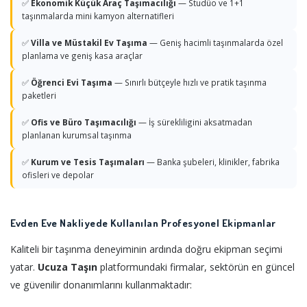
✅
Ekonomik Küçük Araç Taşımacılığı
— Studüo ve 1+1
taşınmalarda mini kamyon alternatifleri
✅
Villa ve Müstakil Ev Taşıma
— Geniş hacimli taşınmalarda özel
planlama ve geniş kasa araçlar
✅
Öğrenci Evi Taşıma
— Sınırlı bütçeyle hızlı ve pratik taşınma
paketleri
✅
Ofis ve Büro Taşımacılığı
— İş sürekliligini aksatmadan
planlanan kurumsal taşınma
✅
Kurum ve Tesis Taşımaları
— Banka şubeleri, klinikler, fabrika
ofisleri ve depolar
Evden Eve Nakliyede Kullanılan Profesyonel Ekipmanlar
Kaliteli bir taşınma deneyiminin ardında doğru ekipman seçimi
yatar.
Ucuza Taşın
platformundaki firmalar, sektörün en güncel
ve güvenilir donanımlarını kullanmaktadır: