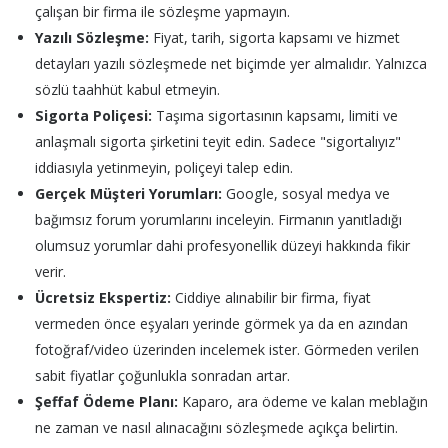
çalışan bir firma ile sözleşme yapmayın.
Yazılı Sözleşme:
Fiyat, tarih, sigorta kapsamı ve hizmet
detayları yazılı sözleşmede net biçimde yer almalıdır. Yalnızca
sözlü taahhüt kabul etmeyin.
Sigorta Poliçesi:
Taşıma sigortasının kapsamı, limiti ve
anlaşmalı sigorta şirketini teyit edin. Sadece "sigortalıyız"
iddiasıyla yetinmeyin, poliçeyi talep edin.
Gerçek Müşteri Yorumları:
Google, sosyal medya ve
bağımsız forum yorumlarını inceleyin. Firmanın yanıtladığı
olumsuz yorumlar dahi profesyonellik düzeyi hakkında fikir
verir.
Ücretsiz Ekspertiz:
Ciddiye alınabilir bir firma, fiyat
vermeden önce eşyaları yerinde görmek ya da en azından
fotoğraf/video üzerinden incelemek ister. Görmeden verilen
sabit fiyatlar çoğunlukla sonradan artar.
Şeffaf Ödeme Planı:
Kaparo, ara ödeme ve kalan meblağın
ne zaman ve nasıl alınacağını sözleşmede açıkça belirtin.