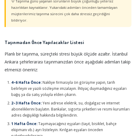
💡 Taşınma günü yaşanan sorunların büyük çoğunluğu yetersiz
hazırlıktan kaynaklanır. Yukarıdaki adımları önceden tamamlayan
müşterilerimiz taşınma sürecini çok daha stressiz geçirdiğini
bildiriyor.
Taşınmadan Önce Yapılacaklar Listesi
Planlı bir taşınma, süreçteki stresi büyük ölçüde azaltır. İstanbul
Ankara şehirlerarası taşınmanızdan önce aşağıdaki adımları takip
etmenizi öneririz:
4–6 Hafta Önce:
Nakliye firmasıyla ön görüşme yapın, tarih
belirleyin ve yazılı sözleşme imzalayın. İhtiyaç duymadığınız eşyaları
bağış ya da satış yoluyla elden çıkarın.
2–3 Hafta Önce:
Yeni adrese elektrik, su, doğalgaz ve internet
aboneliklerini başlatın. Bankalar, sigorta şirketleri ve resmi kurumları
adres değişikliği hakkında bilgilendirin.
1 Hafta Önce:
Taşımayacağınız eşyaları (taşıt, bisiklet, bahçe
ekipmanı vb.) ayrı listeleyin. Kırılgan eşyaları önceden
paketleyebilirsiniz.