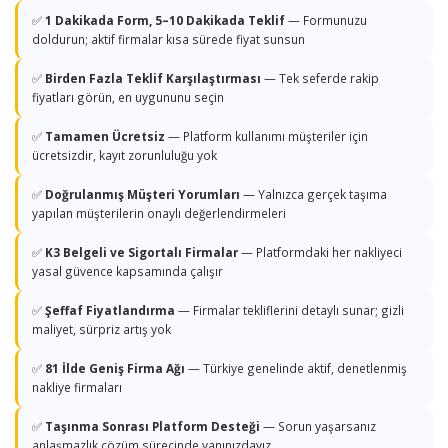
✅
1 Dakikada Form, 5–10 Dakikada Teklif
— Formunuzu
doldurun; aktif firmalar kısa sürede fiyat sunsun
✅
Birden Fazla Teklif Karşılaştırması
— Tek seferde rakip
fiyatları görün, en uygununu seçin
✅
Tamamen Ücretsiz
— Platform kullanımı müşteriler için
ücretsizdir, kayıt zorunluluğu yok
✅
Doğrulanmış Müşteri Yorumları
— Yalnızca gerçek taşıma
yapılan müşterilerin onaylı değerlendirmeleri
✅
K3 Belgeli ve Sigortalı Firmalar
— Platformdaki her nakliyeci
yasal güvence kapsamında çalışır
✅
Şeffaf Fiyatlandırma
— Firmalar tekliflerini detaylı sunar; gizli
maliyet, sürpriz artış yok
✅
81 İlde Geniş Firma Ağı
— Türkiye genelinde aktif, denetlenmiş
nakliye firmaları
✅
Taşınma Sonrası Platform Desteği
— Sorun yaşarsanız
anlaşmazlık çözüm sürecinde yanınızdayız