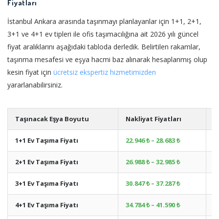
Fiyatları
İstanbul Ankara arasında taşınmayı planlayanlar için 1+1, 2+1,
3+1 ve 4+1 ev tipleri ile ofis taşımacılığına ait 2026 yılı güncel
fiyat aralıklarını aşağıdaki tabloda derledik. Belirtilen rakamlar,
taşınma mesafesi ve eşya hacmi baz alınarak hesaplanmış olup
kesin fiyat için
ücretsiz ekspertiz hizmetimizden
yararlanabilirsiniz.
Taşınacak Eşya Boyutu
Nakliyat Fiyatları
A
1+1 Ev Taşıma Fiyatı
22.946 ₺ – 28.683 ₺
+
2+1 Ev Taşıma Fiyatı
26.988 ₺ – 32.985 ₺
+
3+1 Ev Taşıma Fiyatı
30.847 ₺ – 37.287 ₺
+
4+1 Ev Taşıma Fiyatı
34.784 ₺ – 41.590 ₺
+