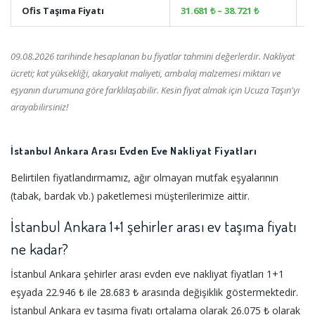
Ofis Taşıma Fiyatı
31.681 ₺ – 38.721 ₺
+
09.08.2026 tarihinde hesaplanan bu fiyatlar tahmini değerlerdir. Nakliyat
ücreti; kat yüksekliği, akaryakıt maliyeti, ambalaj malzemesi miktarı ve
eşyanın durumuna göre farklılaşabilir. Kesin fiyat almak için Ucuza Taşın'yı
arayabilirsiniz!
İstanbul Ankara Arası Evden Eve Nakliyat Fiyatları
Belirtilen fiyatlandırmamız, ağır olmayan mutfak eşyalarının
(tabak, bardak vb.) paketlemesi müşterilerimize aittir.
İstanbul Ankara 1+1 şehirler arası ev taşıma fiyatı
ne kadar?
İstanbul Ankara şehirler arası evden eve nakliyat fiyatları 1+1
eşyada 22.946 ₺ ile 28.683 ₺ arasında değişiklik göstermektedir.
İstanbul Ankara ev taşıma fiyatı ortalama olarak 26.075 ₺ olarak