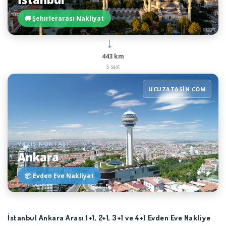
🚚 Şehirlerarası Nakliyat
→
443 km
5 saat
UCUZATASIN.COM
VARIŞ NOKTASI
Ankara
📦 Evden Eve Nakliyat
İstanbul Ankara Arası 1+1, 2+1, 3+1 ve 4+1 Evden Eve Nakliye