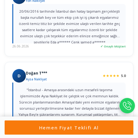
Yön Nakliyat
20/06/2016 tarihinde İstanbul dan hatay taşımam gerçekleşti
başta nurullah bey ve tüm ekip çok iyi iş çıkardı eşyalarımız
özenli temiz titiz bir şekilde evimize ulaştı verilen tarihte geç
saatlere kadar çalışarak tüm eşyalarımız özenli bir şekilde
evimize ulaştı çok teşekkür ederim elinize emeğinize sağlık
sevgilerle Eda a****** Cenk samed a******
26.06.2026
✓ Onaylı Müşteri
Doğan T***
D
★
★
★
★
★
5.0
Aysa Nakliyat
"İstanbul - Amasya arasındaki uzun mesafeli taşınma
işlemimizde Aysa Nakliyat ile çalıştık ve çok memnun kaldık.
Sürecin planlanmasından Amasya’daki yeni evimize eşyaların
sorunsuz yerleştirilmesine kadar her detayla bizzat ilgilenen
Yahya Bey’e şükranlarımı sunarım. Kurumsal yaklaşımları, titiz
işçilikleri ve güven veren iletişimleri için tüm ekibe teşekkür
22.06.2026
✓ Onaylı Müşteri
Hemen Fiyat Teklifi Al
ederim."