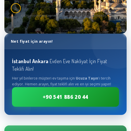
Taşınma mevsiminde olursa
3
Kış mevsiminde taşınmak yaza göre daha ekonomiktir
Net fiyat için arayın!
İstanbul
Ankara
Evden Eve Nakliyat İçin Fiyat
Teklifi Alın!
Her yıl binlerce müşteri ev taşıma için
Ucuza Taşın
'ı tercih
ediyor. Hemen arayın, fiyat teklifi alın ve en iyi seçimi yapın!
+90 541 886 20 44