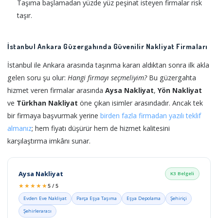
Taşıma başlamadan yüzde yüz peşinat isteyen firmalar risk
taşır.
İstanbul Ankara Güzergahında Güvenilir Nakliyat Firmaları
İstanbul ile Ankara arasında taşınma kararı aldıktan sonra ilk akla
gelen soru şu olur:
Hangi firmayı seçmeliyim?
Bu güzergahta
hizmet veren firmalar arasında
Aysa Nakliyat
,
Yön Nakliyat
ve
Türkhan Nakliyat
öne çıkan isimler arasındadır. Ancak tek
bir firmaya başvurmak yerine
birden fazla firmadan yazılı teklif
almanız
; hem fiyatı düşürür hem de hizmet kalitesini
karşılaştırma imkânı sunar.
Aysa Nakliyat
K3 Belgeli
★★★★★
5 / 5
Evden Eve Nakliyat
Parça Eşya Taşıma
Eşya Depolama
Şehiriçi
Şehirlerarası