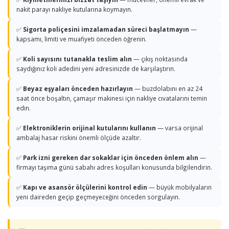
nakit parayı nakliye kutularına koymayın.
✅
Sigorta poliçesini imzalamadan süreci başlatmayın
—
kapsamı, limiti ve muafiyeti önceden öğrenin.
✅
Koli sayısını tutanakla teslim alın
— çıkış noktasında
saydığınız koli adedini yeni adresinizde de karşılaştırın.
✅
Beyaz eşyaları önceden hazırlayın
— buzdolabını en az 24
saat önce boşaltın, çamaşır makinesi için nakliye cıvatalarını temin
edin.
✅
Elektroniklerin orijinal kutularını kullanın
— varsa orijinal
ambalaj hasar riskini önemli ölçüde azaltır.
✅
Park izni gereken dar sokaklar için önceden önlem alın
—
firmayı taşıma günü sabahı adres koşulları konusunda bilgilendirin.
✅
Kapı ve asansör ölçülerini kontrol edin
— büyük mobilyaların
yeni daireden geçip geçmeyeceğini önceden sorgulayın.