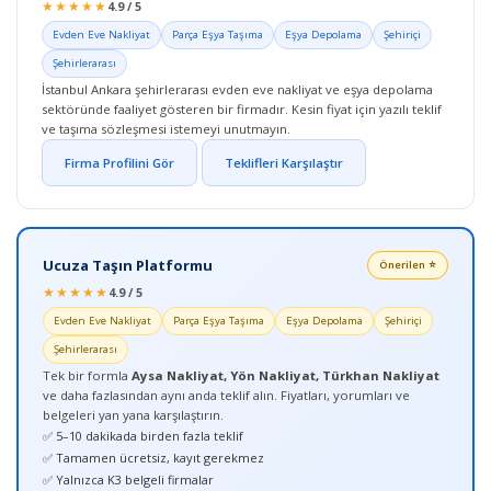
★★★★★
4.9 / 5
Evden Eve Nakliyat
Parça Eşya Taşıma
Eşya Depolama
Şehiriçi
Şehirlerarası
İstanbul Ankara şehirlerarası evden eve nakliyat ve eşya depolama
sektöründe faaliyet gösteren bir firmadır. Kesin fiyat için yazılı teklif
ve taşıma sözleşmesi istemeyi unutmayın.
Firma Profilini Gör
Teklifleri Karşılaştır
Ucuza Taşın Platformu
Önerilen ⭐
★★★★★
4.9 / 5
Evden Eve Nakliyat
Parça Eşya Taşıma
Eşya Depolama
Şehiriçi
Şehirlerarası
Tek bir formla
Aysa Nakliyat, Yön Nakliyat, Türkhan Nakliyat
ve daha fazlasından aynı anda teklif alın. Fiyatları, yorumları ve
belgeleri yan yana karşılaştırın.
✅ 5–10 dakikada birden fazla teklif
✅ Tamamen ücretsiz, kayıt gerekmez
✅ Yalnızca K3 belgeli firmalar