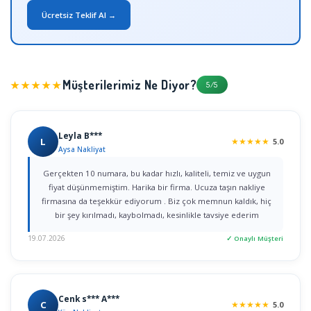
Ücretsiz Teklif Al →
Müşterilerimiz Ne Diyor?
★★★★★
5/5
Leyla B***
L
★
★
★
★
★
5.0
Aysa Nakliyat
Gerçekten 10 numara, bu kadar hızlı, kaliteli, temiz ve uygun
fiyat düşünmemiştim. Harika bir firma. Ucuza taşın nakliye
firmasına da teşekkür ediyorum . Biz çok memnun kaldık, hiç
bir şey kırılmadı, kaybolmadı, kesinlikle tavsiye ederim
19.07.2026
✓ Onaylı Müşteri
Cenk s*** A***
C
★
★
★
★
★
5.0