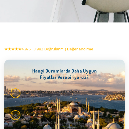
★★★★★
4.9/5 · 3.982 Doğrulanmış Değerlendirme
Hangi Durumlarda Daha Uygun
Fiyatlar Verebiliyoruz?
Taşınma güzergahımızda olursa
1
Aktif nakliye rotasındaki taşımaların maliyeti uygundur
Araçta birden çok eşya taşınırsa
2
Masraflar bölüneceği için maliyet düşer