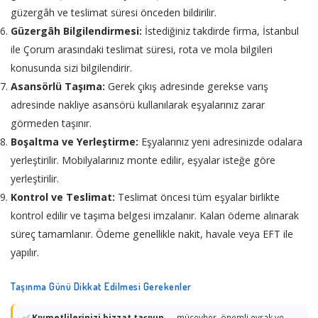
güzergâh ve teslimat süresi önceden bildirilir.
Güzergâh Bilgilendirmesi:
İstediğiniz takdirde firma, İstanbul
ile Çorum arasındaki teslimat süresi, rota ve mola bilgileri
konusunda sizi bilgilendirir.
Asansörlü Taşıma:
Gerek çıkış adresinde gerekse varış
adresinde nakliye asansörü kullanılarak eşyalarınız zarar
görmeden taşınır.
Boşaltma ve Yerleştirme:
Eşyalarınız yeni adresinizde odalara
yerleştirilir. Mobilyalarınız monte edilir, eşyalar isteğe göre
yerleştirilir.
Kontrol ve Teslimat:
Teslimat öncesi tüm eşyalar birlikte
kontrol edilir ve taşıma belgesi imzalanır. Kalan ödeme alınarak
süreç tamamlanır. Ödeme genellikle nakit, havale veya EFT ile
yapılır.
Taşınma Günü Dikkat Edilmesi Gerekenler
✅
Kıymetlilerinizi bizzat taşıyın
— mücevher, önemli evrak ve