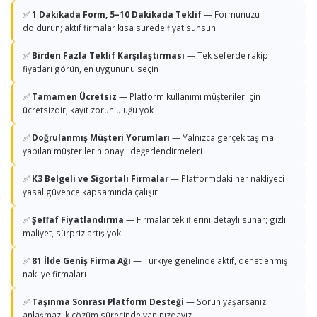
✅
1 Dakikada Form, 5–10 Dakikada Teklif
— Formunuzu
doldurun; aktif firmalar kısa sürede fiyat sunsun
✅
Birden Fazla Teklif Karşılaştırması
— Tek seferde rakip
fiyatları görün, en uygununu seçin
✅
Tamamen Ücretsiz
— Platform kullanımı müşteriler için
ücretsizdir, kayıt zorunluluğu yok
✅
Doğrulanmış Müşteri Yorumları
— Yalnızca gerçek taşıma
yapılan müşterilerin onaylı değerlendirmeleri
✅
K3 Belgeli ve Sigortalı Firmalar
— Platformdaki her nakliyeci
yasal güvence kapsamında çalışır
✅
Şeffaf Fiyatlandırma
— Firmalar tekliflerini detaylı sunar; gizli
maliyet, sürpriz artış yok
✅
81 İlde Geniş Firma Ağı
— Türkiye genelinde aktif, denetlenmiş
nakliye firmaları
✅
Taşınma Sonrası Platform Desteği
— Sorun yaşarsanız
anlaşmazlık çözüm sürecinde yanınızdayız