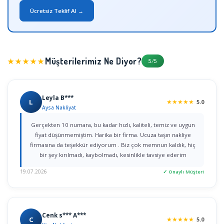
Ücretsiz Teklif Al →
Müşterilerimiz Ne Diyor?
★★★★★
5/5
Leyla B***
L
★
★
★
★
★
5.0
Aysa Nakliyat
Gerçekten 10 numara, bu kadar hızlı, kaliteli, temiz ve uygun
fiyat düşünmemiştim. Harika bir firma. Ucuza taşın nakliye
firmasına da teşekkür ediyorum . Biz çok memnun kaldık, hiç
bir şey kırılmadı, kaybolmadı, kesinlikle tavsiye ederim
19.07.2026
✓ Onaylı Müşteri
Cenk s*** A***
C
★
★
★
★
★
5.0