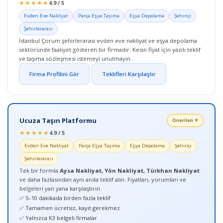
★★★★★
4.9 / 5
Evden Eve Nakliyat
Parça Eşya Taşıma
Eşya Depolama
Şehiriçi
Şehirlerarası
İstanbul Çorum şehirlerarası evden eve nakliyat ve eşya depolama
sektöründe faaliyet gösteren bir firmadır. Kesin fiyat için yazılı teklif
ve taşıma sözleşmesi istemeyi unutmayın.
Firma Profilini Gör
Teklifleri Karşılaştır
Ucuza Taşın Platformu
Önerilen ⭐
★★★★★
4.9 / 5
Evden Eve Nakliyat
Parça Eşya Taşıma
Eşya Depolama
Şehiriçi
Şehirlerarası
Tek bir formla
Aysa Nakliyat, Yön Nakliyat, Türkhan Nakliyat
ve daha fazlasından aynı anda teklif alın. Fiyatları, yorumları ve
belgeleri yan yana karşılaştırın.
✅ 5–10 dakikada birden fazla teklif
✅ Tamamen ücretsiz, kayıt gerekmez
✅ Yalnızca K3 belgeli firmalar