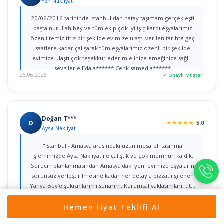
Yön Nakliyat
20/06/2016 tarihinde İstanbul dan hatay taşımam gerçekleşti
başta nurullah bey ve tüm ekip çok iyi iş çıkardı eşyalarımız
özenli temiz titiz bir şekilde evimize ulaştı verilen tarihte geç
saatlere kadar çalışarak tüm eşyalarımız özenli bir şekilde
evimize ulaştı çok teşekkür ederim elinize emeğinize sağlık
sevgilerle Eda a****** Cenk samed a******
26.06.2026
✓ Onaylı Müşteri
Doğan T***
D
★
★
★
★
★
5.0
Aysa Nakliyat
"İstanbul - Amasya arasındaki uzun mesafeli taşınma
işlemimizde Aysa Nakliyat ile çalıştık ve çok memnun kaldık.
Sürecin planlanmasından Amasya’daki yeni evimize eşyaların
sorunsuz yerleştirilmesine kadar her detayla bizzat ilgilenen
Yahya Bey’e şükranlarımı sunarım. Kurumsal yaklaşımları, titiz
işçilikleri ve güven veren iletişimleri için tüm ekibe teşekkür
22.06.2026
✓ Onaylı Müşteri
Hemen Fiyat Teklifi Al
ederim."