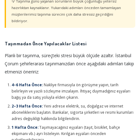
💡 Taşınma günü yaşanan sorunların büyük çoğunluğu yetersiz
hazırlıktan kaynaklanır. Yukarıdaki adımları önceden tamamlayan
müşterilerimiz taşınma sürecini çok daha stressiz geçirdiğini
bildiriyor.
Taşınmadan Önce Yapılacaklar Listesi
Planlı bir taşınma, süreçteki stresi büyük ölçüde azaltır. İstanbul
Çorum şehirlerarası taşınmanızdan önce aşağıdaki adımları takip
etmenizi öneririz:
4–6 Hafta Önce:
Nakliye firmasıyla ön görüşme yapın, tarih
belirleyin ve yazılı sözleşme imzalayın. İhtiyaç duymadığınız eşyaları
bağış ya da satış yoluyla elden çıkarın.
2–3 Hafta Önce:
Yeni adrese elektrik, su, doğalgaz ve internet
aboneliklerini başlatın. Bankalar, sigorta şirketleri ve resmi kurumları
adres değişikliği hakkında bilgilendirin.
1 Hafta Önce:
Taşımayacağınız eşyaları (taşıt, bisiklet, bahçe
ekipmanı vb.) ayrı listeleyin. Kırılgan eşyaları önceden
paketleyebilirsiniz.