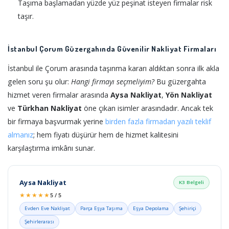
Taşıma başlamadan yüzde yüz peşinat isteyen firmalar risk
taşır.
İstanbul Çorum Güzergahında Güvenilir Nakliyat Firmaları
İstanbul ile Çorum arasında taşınma kararı aldıktan sonra ilk akla
gelen soru şu olur:
Hangi firmayı seçmeliyim?
Bu güzergahta
hizmet veren firmalar arasında
Aysa Nakliyat
,
Yön Nakliyat
ve
Türkhan Nakliyat
öne çıkan isimler arasındadır. Ancak tek
bir firmaya başvurmak yerine
birden fazla firmadan yazılı teklif
almanız
; hem fiyatı düşürür hem de hizmet kalitesini
karşılaştırma imkânı sunar.
Aysa Nakliyat
K3 Belgeli
★★★★★
5 / 5
Evden Eve Nakliyat
Parça Eşya Taşıma
Eşya Depolama
Şehiriçi
Şehirlerarası