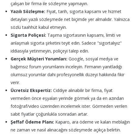
çalışan bir firma ile sözleşme yapmayın.
Yazılı Sözleşme:
Fiyat, tarih, sigorta kapsamı ve hizmet
detayları yazılı sözleşmede net biçimde yer almalıdır. Yalnızca
sözlü taahhüt kabul etmeyin.
Sigorta Poliçesi:
Taşıma sigortasının kapsamı, limiti ve
anlaşmalı sigorta şirketini teyit edin. Sadece "sigortalıyız"
iddiasıyla yetinmeyin, poliçeyi talep edin.
Gerçek Müşteri Yorumları:
Google, sosyal medya ve
bağımsız forum yorumlarını inceleyin. Firmanın yanıtladığı
olumsuz yorumlar dahi profesyonellik düzeyi hakkında fikir
verir.
Ücretsiz Ekspertiz:
Ciddiye alınabilir bir firma, fiyat
vermeden önce eşyaları yerinde görmek ya da en azından
fotoğraf/video üzerinden incelemek ister. Görmeden verilen
sabit fiyatlar çoğunlukla sonradan artar.
Şeffaf Ödeme Planı:
Kaparo, ara ödeme ve kalan meblağın
ne zaman ve nasıl alınacağını sözleşmede açıkça belirtin.