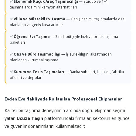
✅
Ekonomik Küçük Araç Taşımacılığı
— Studüo ve 1+1
taşınmalarda mini kamyon alternatifleri
✅
Villa ve Müstakil Ev Taşıma
— Geniş hacimli taşınmalarda özel
planlama ve geniş kasa araçlar
✅
Öğrenci Evi Taşıma
— Sınırlı bütçeyle hızlı ve pratik taşınma
paketleri
✅
Ofis ve Büro Taşımacılığı
— İş sürekliligini aksatmadan
planlanan kurumsal taşınma
✅
Kurum ve Tesis Taşımaları
— Banka şubeleri, klinikler, fabrika
ofisleri ve depolar
Evden Eve Nakliyede Kullanılan Profesyonel Ekipmanlar
Kaliteli bir taşınma deneyiminin ardında doğru ekipman seçimi
yatar.
Ucuza Taşın
platformundaki firmalar, sektörün en güncel
ve güvenilir donanımlarını kullanmaktadır: