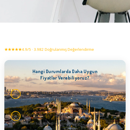
★★★★★
4.9/5 · 3.982 Doğrulanmış Değerlendirme
Hangi Durumlarda Daha Uygun
Fiyatlar Verebiliyoruz?
Taşınma güzergahımızda olursa
1
Aktif nakliye rotasındaki taşımaların maliyeti uygundur
Araçta birden çok eşya taşınırsa
2
Masraflar bölüneceği için maliyet düşer