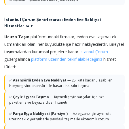
İstanbul Çorum Şehirlerarası Evden Eve Nakliyat
Hizmetlerimiz
Ucuza Taşın
platformundaki firmalar, evden eve taşıma tek
uzmanlıkları olan, her büyüklükte işe hazır nakliyecilerdir. Bireysel
taşınmalardan kurumsal projelere kadar
İstanbul
Çorum
güzergahında
platform üzerinden teklif alabileceğiniz
hizmet
türleri:
✅
Asansörlü Evden Eve Nakliyat
— 25. kata kadar ulaşabilen
Horyong vinc asansörü ile hasar riski sıfır taşıma
✅
Çeyiz Eşyası Taşıma
— Kıymetli çeyiz parçaları için özel
paketleme ve beyaz eldiven hizmeti
✅
Parça Eşya Nakliyesi (Parsiyel)
— Az eşyanız için aynı rota
üzerindeki diğer yüklerle paydaşlı taşıma ile ekonomik çözüm