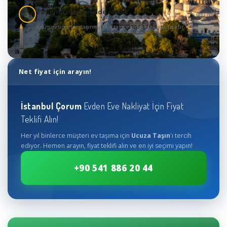
Taşınma mevsiminde olursa
3
Kış mevsiminde taşınmak yaza göre daha ekonomiktir
Net fiyat için arayın!
İstanbul
Çorum
Evden Eve Nakliyat İçin Fiyat
Teklifi Alın!
Her yıl binlerce müşteri ev taşıma için
Ucuza Taşın
'ı tercih
ediyor. Hemen arayın, fiyat teklifi alın ve en iyi seçimi yapın!
+90 541 886 20 44