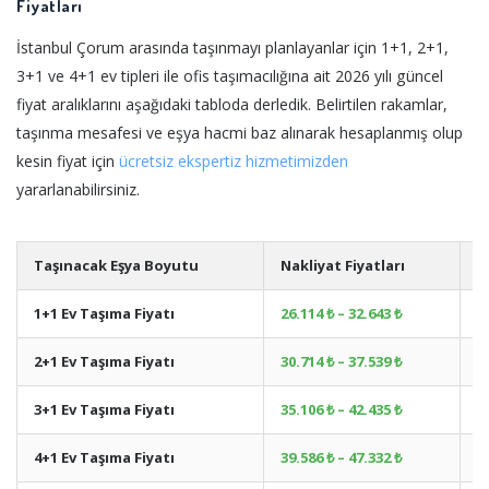
Fiyatları
İstanbul Çorum arasında taşınmayı planlayanlar için 1+1, 2+1,
3+1 ve 4+1 ev tipleri ile ofis taşımacılığına ait 2026 yılı güncel
fiyat aralıklarını aşağıdaki tabloda derledik. Belirtilen rakamlar,
taşınma mesafesi ve eşya hacmi baz alınarak hesaplanmış olup
kesin fiyat için
ücretsiz ekspertiz hizmetimizden
yararlanabilirsiniz.
Taşınacak Eşya Boyutu
Nakliyat Fiyatları
A
1+1 Ev Taşıma Fiyatı
26.114 ₺ – 32.643 ₺
+
2+1 Ev Taşıma Fiyatı
30.714 ₺ – 37.539 ₺
+
3+1 Ev Taşıma Fiyatı
35.106 ₺ – 42.435 ₺
+
4+1 Ev Taşıma Fiyatı
39.586 ₺ – 47.332 ₺
+