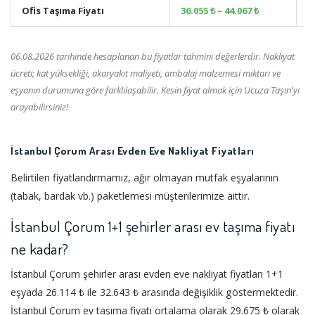
Ofis Taşıma Fiyatı
36.055 ₺ – 44.067 ₺
+
06.08.2026 tarihinde hesaplanan bu fiyatlar tahmini değerlerdir. Nakliyat
ücreti; kat yüksekliği, akaryakıt maliyeti, ambalaj malzemesi miktarı ve
eşyanın durumuna göre farklılaşabilir. Kesin fiyat almak için Ucuza Taşın'yı
arayabilirsiniz!
İstanbul Çorum Arası Evden Eve Nakliyat Fiyatları
Belirtilen fiyatlandırmamız, ağır olmayan mutfak eşyalarının
(tabak, bardak vb.) paketlemesi müşterilerimize aittir.
İstanbul Çorum 1+1 şehirler arası ev taşıma fiyatı
ne kadar?
İstanbul Çorum şehirler arası evden eve nakliyat fiyatları 1+1
eşyada 26.114 ₺ ile 32.643 ₺ arasında değişiklik göstermektedir.
İstanbul Çorum ev taşıma fiyatı ortalama olarak 29.675 ₺ olarak