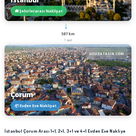
🚚 Şehirlerarası Nakliyat
→
587 km
7 saat
UCUZATASIN.COM
VARIŞ NOKTASI
Çorum
📦 Evden Eve Nakliyat
İstanbul Çorum Arası 1+1, 2+1, 3+1 ve 4+1 Evden Eve Nakliye