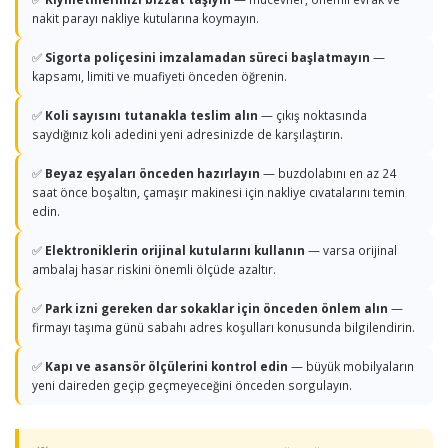
nakit parayı nakliye kutularına koymayın.
✅
Sigorta poliçesini imzalamadan süreci başlatmayın
—
kapsamı, limiti ve muafiyeti önceden öğrenin.
✅
Koli sayısını tutanakla teslim alın
— çıkış noktasında
saydığınız koli adedini yeni adresinizde de karşılaştırın.
✅
Beyaz eşyaları önceden hazırlayın
— buzdolabını en az 24
saat önce boşaltın, çamaşır makinesi için nakliye cıvatalarını temin
edin.
✅
Elektroniklerin orijinal kutularını kullanın
— varsa orijinal
ambalaj hasar riskini önemli ölçüde azaltır.
✅
Park izni gereken dar sokaklar için önceden önlem alın
—
firmayı taşıma günü sabahı adres koşulları konusunda bilgilendirin.
✅
Kapı ve asansör ölçülerini kontrol edin
— büyük mobilyaların
yeni daireden geçip geçmeyeceğini önceden sorgulayın.