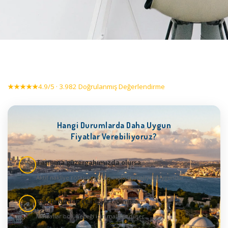
★★★★★
4.9/5 · 3.982 Doğrulanmış Değerlendirme
Hangi Durumlarda Daha Uygun
Fiyatlar Verebiliyoruz?
Taşınma güzergahımızda olursa
1
Aktif nakliye rotasındaki taşımaların maliyeti uygundur
Araçta birden çok eşya taşınırsa
2
Masraflar bölüneceği için maliyet düşer