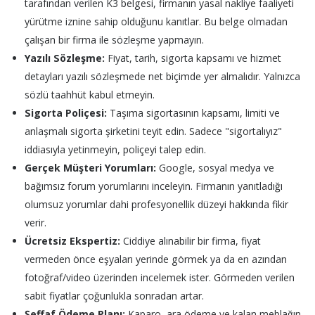
tarafından verilen K3 belgesi, firmanın yasal nakliye faaliyeti
yürütme iznine sahip olduğunu kanıtlar. Bu belge olmadan
çalışan bir firma ile sözleşme yapmayın.
Yazılı Sözleşme:
Fiyat, tarih, sigorta kapsamı ve hizmet
detayları yazılı sözleşmede net biçimde yer almalıdır. Yalnızca
sözlü taahhüt kabul etmeyin.
Sigorta Poliçesi:
Taşıma sigortasının kapsamı, limiti ve
anlaşmalı sigorta şirketini teyit edin. Sadece "sigortalıyız"
iddiasıyla yetinmeyin, poliçeyi talep edin.
Gerçek Müşteri Yorumları:
Google, sosyal medya ve
bağımsız forum yorumlarını inceleyin. Firmanın yanıtladığı
olumsuz yorumlar dahi profesyonellik düzeyi hakkında fikir
verir.
Ücretsiz Ekspertiz:
Ciddiye alınabilir bir firma, fiyat
vermeden önce eşyaları yerinde görmek ya da en azından
fotoğraf/video üzerinden incelemek ister. Görmeden verilen
sabit fiyatlar çoğunlukla sonradan artar.
Şeffaf Ödeme Planı:
Kaparo, ara ödeme ve kalan meblağın