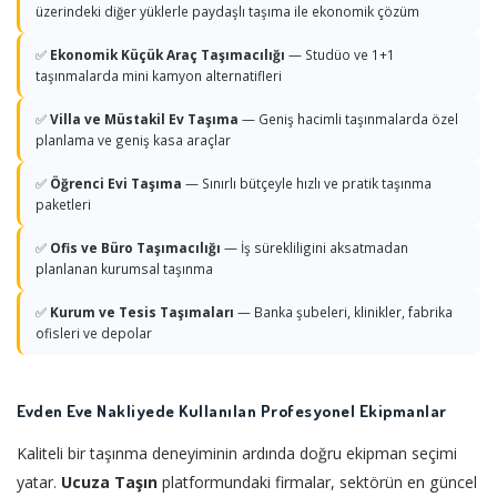
üzerindeki diğer yüklerle paydaşlı taşıma ile ekonomik çözüm
✅
Ekonomik Küçük Araç Taşımacılığı
— Studüo ve 1+1
taşınmalarda mini kamyon alternatifleri
✅
Villa ve Müstakil Ev Taşıma
— Geniş hacimli taşınmalarda özel
planlama ve geniş kasa araçlar
✅
Öğrenci Evi Taşıma
— Sınırlı bütçeyle hızlı ve pratik taşınma
paketleri
✅
Ofis ve Büro Taşımacılığı
— İş sürekliligini aksatmadan
planlanan kurumsal taşınma
✅
Kurum ve Tesis Taşımaları
— Banka şubeleri, klinikler, fabrika
ofisleri ve depolar
Evden Eve Nakliyede Kullanılan Profesyonel Ekipmanlar
Kaliteli bir taşınma deneyiminin ardında doğru ekipman seçimi
yatar.
Ucuza Taşın
platformundaki firmalar, sektörün en güncel