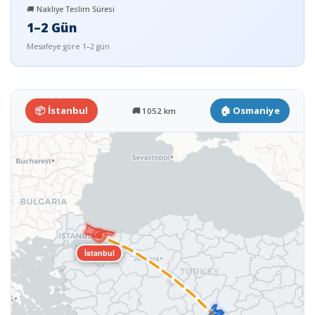
🚚 Nakliye Teslim Süresi
1–2 Gün
Mesafeye göre 1–2 gün
📦 İstanbul
🏠 Osmaniye
🚚 1052 km
İstanbul