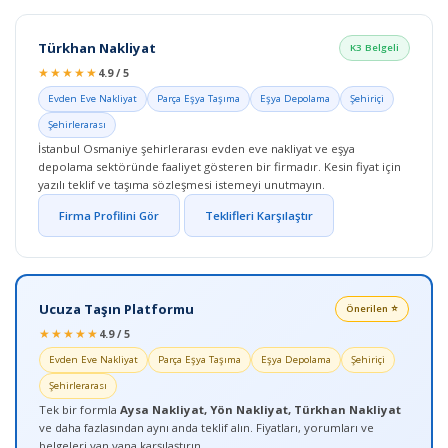
Türkhan Nakliyat
K3 Belgeli
★★★★★
4.9 / 5
Evden Eve Nakliyat
Parça Eşya Taşıma
Eşya Depolama
Şehiriçi
Şehirlerarası
İstanbul Osmaniye şehirlerarası evden eve nakliyat ve eşya
depolama sektöründe faaliyet gösteren bir firmadır. Kesin fiyat için
yazılı teklif ve taşıma sözleşmesi istemeyi unutmayın.
Firma Profilini Gör
Teklifleri Karşılaştır
Ucuza Taşın Platformu
Önerilen ⭐
★★★★★
4.9 / 5
Evden Eve Nakliyat
Parça Eşya Taşıma
Eşya Depolama
Şehiriçi
Şehirlerarası
Tek bir formla
Aysa Nakliyat, Yön Nakliyat, Türkhan Nakliyat
ve daha fazlasından aynı anda teklif alın. Fiyatları, yorumları ve
belgeleri yan yana karşılaştırın.