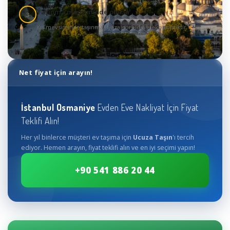
Taşınma mevsiminde olursa
3
Kış mevsiminde taşınmak yaza göre daha ekonomiktir
Net fiyat için arayın!
İstanbul
Osmaniye
Evden Eve Nakliyat İçin Fiyat
Teklifi Alın!
Her yıl binlerce müşteri ev taşıma için
Ucuza Taşın
'ı tercih
ediyor. Hemen arayın, fiyat teklifi alın ve en iyi seçimi yapın!
+90 541 886 20 44