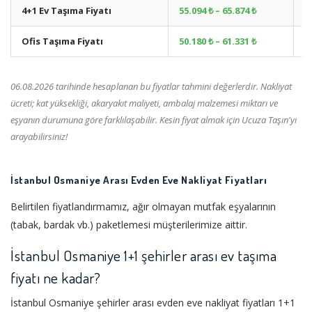
4+1 Ev Taşıma Fiyatı
55.094 ₺ – 65.874 ₺
+
Ofis Taşıma Fiyatı
50.180 ₺ – 61.331 ₺
+
06.08.2026 tarihinde hesaplanan bu fiyatlar tahmini değerlerdir. Nakliyat
ücreti; kat yüksekliği, akaryakıt maliyeti, ambalaj malzemesi miktarı ve
eşyanın durumuna göre farklılaşabilir. Kesin fiyat almak için Ucuza Taşın'yı
arayabilirsiniz!
İstanbul Osmaniye Arası Evden Eve Nakliyat Fiyatları
Belirtilen fiyatlandırmamız, ağır olmayan mutfak eşyalarının
(tabak, bardak vb.) paketlemesi müşterilerimize aittir.
İstanbul Osmaniye 1+1 şehirler arası ev taşıma
fiyatı ne kadar?
İstanbul Osmaniye şehirler arası evden eve nakliyat fiyatları 1+1