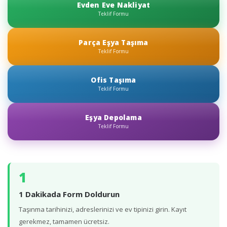
Evden Eve Nakliyat
Teklif Formu
Parça Eşya Taşıma
Teklif Formu
Ofis Taşıma
Teklif Formu
Eşya Depolama
Teklif Formu
1
1 Dakikada Form Doldurun
Taşınma tarihinizi, adreslerinizi ve ev tipinizi girin. Kayıt
gerekmez, tamamen ücretsiz.