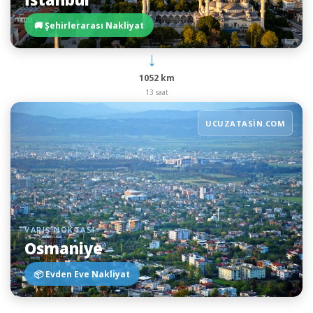
🚚 Şehirlerarası Nakliyat
→
1052 km
13 saat
UCUZATASIN.COM
VARIŞ NOKTASI
Osmaniye
📦 Evden Eve Nakliyat