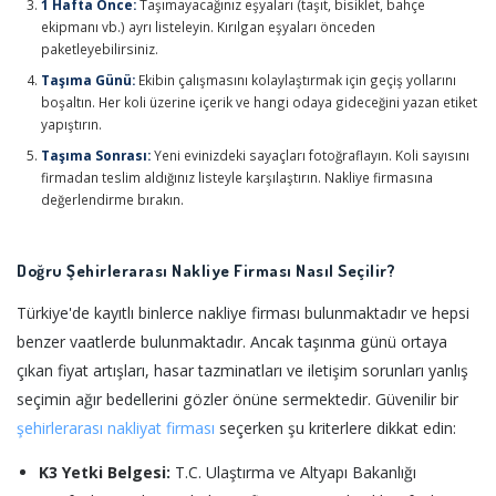
1 Hafta Önce:
Taşımayacağınız eşyaları (taşıt, bisiklet, bahçe
ekipmanı vb.) ayrı listeleyin. Kırılgan eşyaları önceden
paketleyebilirsiniz.
Taşıma Günü:
Ekibin çalışmasını kolaylaştırmak için geçiş yollarını
boşaltın. Her koli üzerine içerik ve hangi odaya gideceğini yazan etiket
yapıştırın.
Taşıma Sonrası:
Yeni evinizdeki sayaçları fotoğraflayın. Koli sayısını
firmadan teslim aldığınız listeyle karşılaştırın. Nakliye firmasına
değerlendirme bırakın.
Doğru Şehirlerarası Nakliye Firması Nasıl Seçilir?
Türkiye'de kayıtlı binlerce nakliye firması bulunmaktadır ve hepsi
benzer vaatlerde bulunmaktadır. Ancak taşınma günü ortaya
çıkan fiyat artışları, hasar tazminatları ve iletişim sorunları yanlış
seçimin ağır bedellerini gözler önüne sermektedir. Güvenilir bir
şehirlerarası nakliyat firması
seçerken şu kriterlere dikkat edin:
K3 Yetki Belgesi:
T.C. Ulaştırma ve Altyapı Bakanlığı