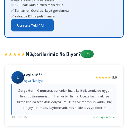
✅ 5–10 dakikada birden fazla teklif
✅ Tamamen ücretsiz, kayıt gerekmez
✅ Yalnızca K3 belgeli firmalar
Ücretsiz Teklif Al →
Müşterilerimiz Ne Diyor?
★★★★★
5/5
Leyla B***
L
★
★
★
★
★
5.0
Aysa Nakliyat
Gerçekten 10 numara, bu kadar hızlı, kaliteli, temiz ve uygun
fiyat düşünmemiştim. Harika bir firma. Ucuza taşın nakliye
firmasına da teşekkür ediyorum . Biz çok memnun kaldık, hiç
bir şey kırılmadı, kaybolmadı, kesinlikle tavsiye ederim
19.07.2026
✓ Onaylı Müşteri