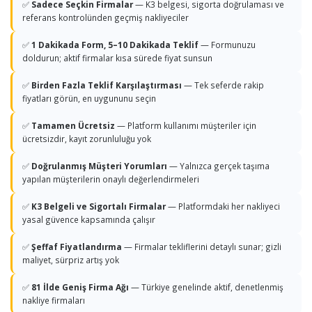
✅
Sadece Seçkin Firmalar
— K3 belgesi, sigorta doğrulaması ve
referans kontrolünden geçmiş nakliyeciler
✅
1 Dakikada Form, 5–10 Dakikada Teklif
— Formunuzu
doldurun; aktif firmalar kısa sürede fiyat sunsun
✅
Birden Fazla Teklif Karşılaştırması
— Tek seferde rakip
fiyatları görün, en uygununu seçin
✅
Tamamen Ücretsiz
— Platform kullanımı müşteriler için
ücretsizdir, kayıt zorunluluğu yok
✅
Doğrulanmış Müşteri Yorumları
— Yalnızca gerçek taşıma
yapılan müşterilerin onaylı değerlendirmeleri
✅
K3 Belgeli ve Sigortalı Firmalar
— Platformdaki her nakliyeci
yasal güvence kapsamında çalışır
✅
Şeffaf Fiyatlandırma
— Firmalar tekliflerini detaylı sunar; gizli
maliyet, sürpriz artış yok
✅
81 İlde Geniş Firma Ağı
— Türkiye genelinde aktif, denetlenmiş
nakliye firmaları