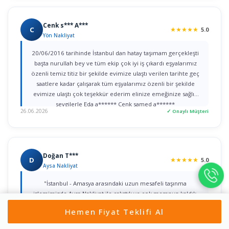
Cenk s*** A***
C
★
★
★
★
★
5.0
Yön Nakliyat
20/06/2016 tarihinde İstanbul dan hatay taşımam gerçekleşti
başta nurullah bey ve tüm ekip çok iyi iş çıkardı eşyalarımız
özenli temiz titiz bir şekilde evimize ulaştı verilen tarihte geç
saatlere kadar çalışarak tüm eşyalarımız özenli bir şekilde
evimize ulaştı çok teşekkür ederim elinize emeğinize sağlık
sevgilerle Eda a****** Cenk samed a******
26.06.2026
✓ Onaylı Müşteri
Doğan T***
D
★
★
★
★
★
5.0
Aysa Nakliyat
"İstanbul - Amasya arasındaki uzun mesafeli taşınma
işlemimizde Aysa Nakliyat ile çalıştık ve çok memnun kaldık.
Sürecin planlanmasından Amasya’daki yeni evimize eşyaların
Hemen Fiyat Teklifi Al
sorunsuz yerleştirilmesine kadar her detayla bizzat ilgilenen
Yahya Bey’e şükranlarımı sunarım. Kurumsal yaklaşımları, titiz