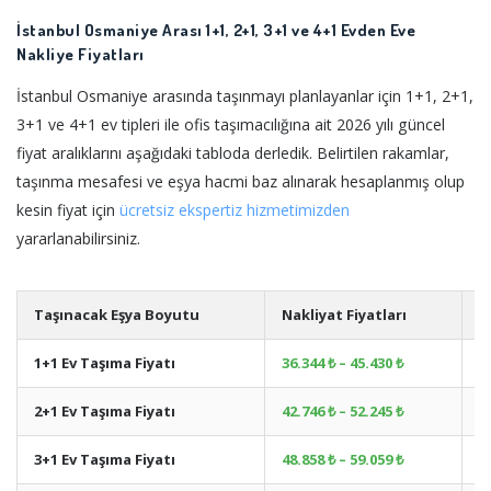
İstanbul Osmaniye Arası 1+1, 2+1, 3+1 ve 4+1 Evden Eve
Nakliye Fiyatları
İstanbul Osmaniye arasında taşınmayı planlayanlar için 1+1, 2+1,
3+1 ve 4+1 ev tipleri ile ofis taşımacılığına ait 2026 yılı güncel
fiyat aralıklarını aşağıdaki tabloda derledik. Belirtilen rakamlar,
taşınma mesafesi ve eşya hacmi baz alınarak hesaplanmış olup
kesin fiyat için
ücretsiz ekspertiz hizmetimizden
yararlanabilirsiniz.
Taşınacak Eşya Boyutu
Nakliyat Fiyatları
A
1+1 Ev Taşıma Fiyatı
36.344 ₺ – 45.430 ₺
+
2+1 Ev Taşıma Fiyatı
42.746 ₺ – 52.245 ₺
+
3+1 Ev Taşıma Fiyatı
48.858 ₺ – 59.059 ₺
+