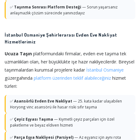
✅
Taşınma Sonrası Platform Desteği
— Sorun yaşarsanız
anlaşmazlık çözüm sürecinde yanınızdayız
İstanbul Osmaniye Şehirlerarası Evden Eve Nakliyat
Hizmetlerimiz
Ucuza Taşın
platformundaki firmalar, evden eve taşıma tek
uzmanlıkları olan, her büyüklükte işe hazır nakliyecilerdir. Bireysel
taşınmalardan kurumsal projelere kadar
İstanbul
Osmaniye
güzergahında
platform üzerinden teklif alabileceğiniz
hizmet
türleri:
✅
Asansörlü Evden Eve Nakliyat
— 25. kata kadar ulaşabilen
Horyong vinc asansörü ile hasar riski sıfır taşıma
✅
Çeyiz Eşyası Taşıma
— Kıymetli çeyiz parçaları için özel
paketleme ve beyaz eldiven hizmeti
✅
Parça Eşya Nakliyesi (Parsiyel)
— Az eşyanız için aynı rota