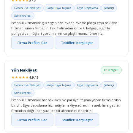
★★★★★
5 / 5
Evden Eve Nakliyat
Parça Eşya Taşıma
Eşya Depolama
Şehiriçi
Şehirlerarası
İstanbul Osmaniye güzergahında evden eve ve parça eşya nakliyat
hizmeti sunan firmadır. Teklif almadan önce C belgesi, sigorta
poliçesi ve müşteri yorumlarını karşılaştırmanızı öneririz.
Firma Profilini Gör
Teklifleri Karşılaştır
Yön Nakliyat
K3 Belgeli
★★★★★
4.9 / 5
Evden Eve Nakliyat
Parça Eşya Taşıma
Eşya Depolama
Şehiriçi
Şehirlerarası
İstanbul Osmaniye hat nakliyesi ve parsiyel taşıma yapan firmalardan
biridir. Eşya depolama hizmetiyle nakliye sürecini esnek hale getirir;
firmadan doğrudan yazılı teklif alınmasını öneririz.
Firma Profilini Gör
Teklifleri Karşılaştır