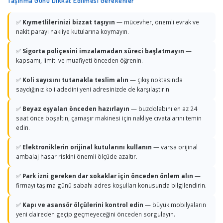
Taşınma Günü Dikkat Edilmesi Gerekenler
✅
Kıymetlilerinizi bizzat taşıyın
— mücevher, önemli evrak ve
nakit parayı nakliye kutularına koymayın.
✅
Sigorta poliçesini imzalamadan süreci başlatmayın
—
kapsamı, limiti ve muafiyeti önceden öğrenin.
✅
Koli sayısını tutanakla teslim alın
— çıkış noktasında
saydığınız koli adedini yeni adresinizde de karşılaştırın.
✅
Beyaz eşyaları önceden hazırlayın
— buzdolabını en az 24
saat önce boşaltın, çamaşır makinesi için nakliye cıvatalarını temin
edin.
✅
Elektroniklerin orijinal kutularını kullanın
— varsa orijinal
ambalaj hasar riskini önemli ölçüde azaltır.
✅
Park izni gereken dar sokaklar için önceden önlem alın
—
firmayı taşıma günü sabahı adres koşulları konusunda bilgilendirin.
✅
Kapı ve asansör ölçülerini kontrol edin
— büyük mobilyaların
yeni daireden geçip geçmeyeceğini önceden sorgulayın.