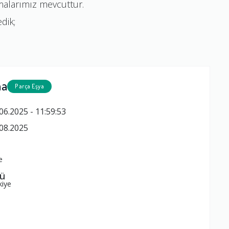
ımalarımız mevcuttur.
edik;
ma
Parça Eşya
06.2025 - 11:59:53
08.2025
e
zü
kiye