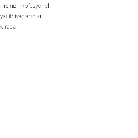
lirsiniz. Profesyonel
at ihtiyaçlarınızı
burada.
.