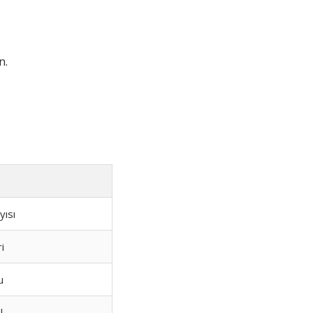
n.
yısı
i
u
l