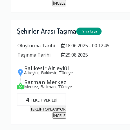
İNCELE
Şehirler Arası Taşıma
Parça Eşya
Oluşturma Tarihi
18.06.2025 - 00:12:45
Taşınma Tarihi
29.08.2025
Balıkesir Altıeylül
Altıeylül, Balıkesir, Türkiye
Batman Merkez
Merkez, Batman, Türkiye
4
TEKLİF VERİLDİ
TEKLİF TOPLANIYOR
İNCELE