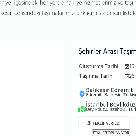
haniye İlçesindeki her yerde nakliye hizmetlerimiz ve taş
kesir içerisindeki taşımalarımız birkaçını sizler için listel
Şehirler Arası Taşı
Oluşturma Tarihi
13.
Taşınma Tarihi
26.
Balıkesir Edremit
Edremit, Balıkesir, Türkiy
İstanbul Beylikdü
Beylikdüzü, İstanbul, Tür
3
TEKLİF VERİLDİ
TEKLİF TOPLANIYOR