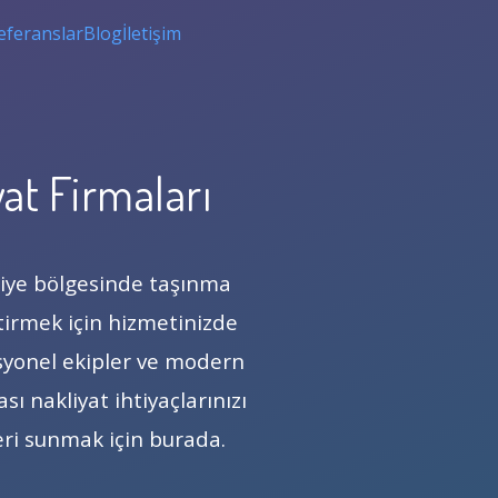
eferanslar
Blog
İletişim
yat Firmaları
niye bölgesinde taşınma
ştirmek için hizmetinizde
fesyonel ekipler ve modern
ası nakliyat ihtiyaçlarınızı
eri sunmak için burada.