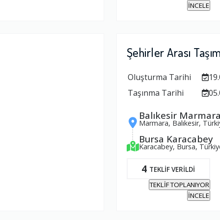
İNCELE
Şehirler Arası Taşı
Oluşturma Tarihi
19.
Taşınma Tarihi
05.
Balıkesir Marmar
Marmara, Balıkesir, Türki
Bursa Karacabey
Karacabey, Bursa, Türkiy
4
TEKLİF VERİLDİ
TEKLİF TOPLANIYOR
İNCELE