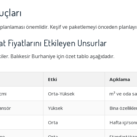
uçları
 planlaması önemlidir. Keşif ve paketlemeyi önceden planlayı
t Fiyatlarını Etkileyen Unsurlar
kiler. Balıkesir Burhaniye için özet tablo aşağıdadır.
Etki
Açıklama
cmi
Orta-Yüksek
m³ ve oda sa
ansör
Yüksek
Bina özellikler
Orta
Hafta içi/son
me
Orta
Standart/öze