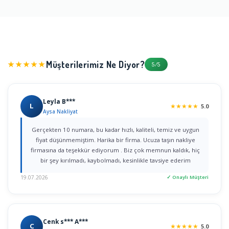
Müşterilerimiz Ne Diyor?
★★★★★
5/5
Leyla B***
L
★
★
★
★
★
5.0
Aysa Nakliyat
Gerçekten 10 numara, bu kadar hızlı, kaliteli, temiz ve uygun
fiyat düşünmemiştim. Harika bir firma. Ucuza taşın nakliye
firmasına da teşekkür ediyorum . Biz çok memnun kaldık, hiç
bir şey kırılmadı, kaybolmadı, kesinlikle tavsiye ederim
19.07.2026
✓ Onaylı Müşteri
Cenk s*** A***
C
★
★
★
★
★
5.0