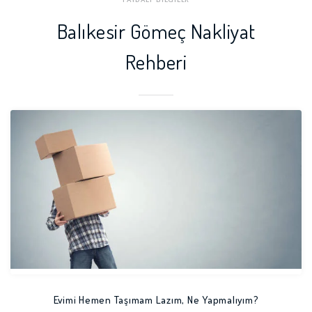
rı
Balıkesir Gömeç Nakliyat
Sındırgı Nakliyat Firmaları
Susurluk Nakliyat Firmaları
Rehberi
Evimi Hemen Taşımam Lazım, Ne Yapmalıyım?