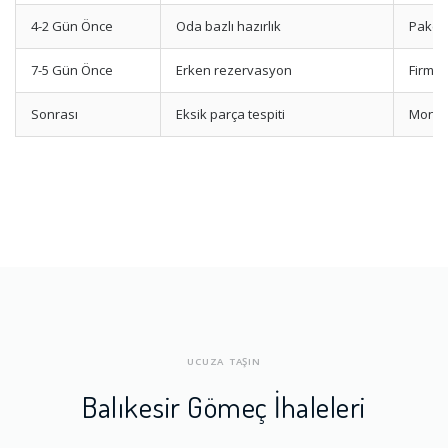
4-2 Gün Önce
Oda bazlı hazırlık
Paketl
7-5 Gün Önce
Erken rezervasyon
Firma-
Sonrası
Eksik parça tespiti
Montaj
UCUZA TAŞIN
Balıkesir Gömeç İhaleleri