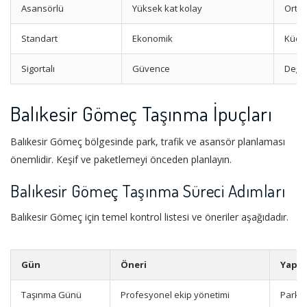
Asansörlü
Yüksek kat kolay
Orta-
Standart
Ekonomik
Küçük
Sigortalı
Güvence
Değer
Balıkesir Gömeç Taşınma İpuçları
Balıkesir Gömeç bölgesinde park, trafik ve asansör planlaması
önemlidir. Keşif ve paketlemeyi önceden planlayın.
Balıkesir Gömeç Taşınma Süreci Adımları
Balıkesir Gömeç için temel kontrol listesi ve öneriler aşağıdadır.
Gün
Öneri
Yapıl
Taşınma Günü
Profesyonel ekip yönetimi
Park v