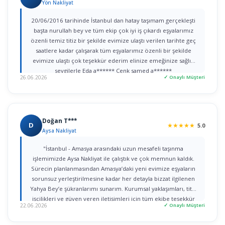
Yön Nakliyat
20/06/2016 tarihinde İstanbul dan hatay taşımam gerçekleşti
başta nurullah bey ve tüm ekip çok iyi iş çıkardı eşyalarımız
özenli temiz titiz bir şekilde evimize ulaştı verilen tarihte geç
saatlere kadar çalışarak tüm eşyalarımız özenli bir şekilde
evimize ulaştı çok teşekkür ederim elinize emeğinize sağlık
sevgilerle Eda a****** Cenk samed a******
26.06.2026
✓ Onaylı Müşteri
Doğan T***
D
★
★
★
★
★
5.0
Aysa Nakliyat
"İstanbul - Amasya arasındaki uzun mesafeli taşınma
işlemimizde Aysa Nakliyat ile çalıştık ve çok memnun kaldık.
Sürecin planlanmasından Amasya’daki yeni evimize eşyaların
sorunsuz yerleştirilmesine kadar her detayla bizzat ilgilenen
Yahya Bey’e şükranlarımı sunarım. Kurumsal yaklaşımları, titiz
işçilikleri ve güven veren iletişimleri için tüm ekibe teşekkür
22.06.2026
✓ Onaylı Müşteri
ederim."