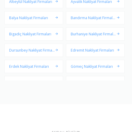
Altıeylül Nakliyat Firmaları
Ayvalık Nakliyat Firmaları
Balya Nakliyat Firmaları
Bandırma Nakliyat Firmalar
ı
Bigadiç Nakliyat Firmaları
Burhaniye Nakliyat Firmala
rı
Dursunbey Nakliyat Firmal
Edremit Nakliyat Firmaları
arı
Erdek Nakliyat Firmaları
Gömeç Nakliyat Firmaları
Gönen Nakliyat Firmaları
Havran Nakliyat Firmaları
İvrindi Nakliyat Firmaları
Karesi Nakliyat Firmaları
Kepsut Nakliyat Firmaları
Manyas Nakliyat Firmaları
Marmara Nakliyat Firmaları
Savaştepe Nakliyat Firmala
FAYDALI BİLGİLER