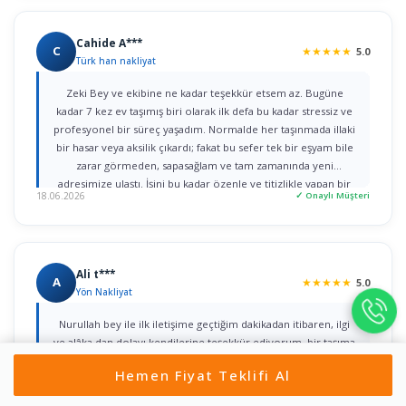
Cahide A***
C
★
★
★
★
★
5.0
Türk han nakliyat
Zeki Bey ve ekibine ne kadar teşekkür etsem az. Bugüne
kadar 7 kez ev taşımış biri olarak ilk defa bu kadar stressiz ve
profesyonel bir süreç yaşadım. Normalde her taşınmada illaki
bir hasar veya aksilik çıkardı; fakat bu sefer tek bir eşyam bile
zarar görmeden, sapasağlam ve tam zamanında yeni
adresimize ulaştı. İşini bu kadar özenle ve titizlikle yapan bir
18.06.2026
✓ Onaylı Müşteri
firmaya rastlamak gerçekten büyük şans. Herkese gönül
rahatlığıyla tavsiye ederim!
Ali t***
A
★
★
★
★
★
5.0
Yön Nakliyat
Nurullah bey ile ilk iletişime geçtiğim dakikadan itibaren, ilgi
ve alâka dan dolayı kendilerine teşekkür ediyorum. bir taşıma
değil iki taşımayı aynı gün içerisinde yaptım ikisini de özenle
Hemen Fiyat Teklifi Al
yaptılar çok teşekkür ediyorum herkese tavsiye ediyorum
Gönül rahatlığıyla