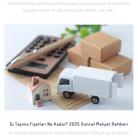
Beklenmedik bir taşınma durumuyla karşı karşıyasınız ve "Evimi hemen
taşımam lazım!" mı diyorsunuz? Bu rehber, acil nakl...
Ev Taşıma Fiyatları Ne Kadar? 2025 Güncel Maliyet Rehberi
Ev taşıma maliyetlerini mi merak ediyorsunuz? 2025 yılı için ev taşıma