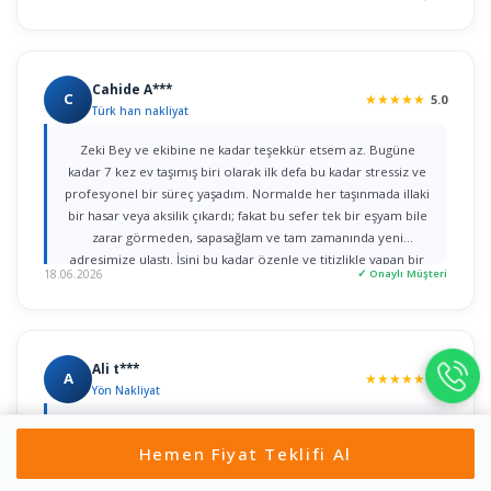
ederim."
Cahide A***
C
★
★
★
★
★
5.0
Türk han nakliyat
Zeki Bey ve ekibine ne kadar teşekkür etsem az. Bugüne
kadar 7 kez ev taşımış biri olarak ilk defa bu kadar stressiz ve
profesyonel bir süreç yaşadım. Normalde her taşınmada illaki
bir hasar veya aksilik çıkardı; fakat bu sefer tek bir eşyam bile
zarar görmeden, sapasağlam ve tam zamanında yeni
adresimize ulaştı. İşini bu kadar özenle ve titizlikle yapan bir
18.06.2026
✓ Onaylı Müşteri
firmaya rastlamak gerçekten büyük şans. Herkese gönül
rahatlığıyla tavsiye ederim!
Ali t***
A
★
★
★
★
★
5.0
Yön Nakliyat
Nurullah bey ile ilk iletişime geçtiğim dakikadan itibaren, ilgi
Hemen Fiyat Teklifi Al
ve alâka dan dolayı kendilerine teşekkür ediyorum. bir taşıma
değil iki taşımayı aynı gün içerisinde yaptım ikisini de özenle