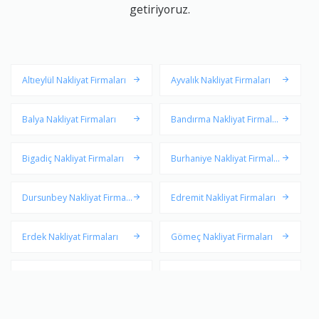
getiriyoruz.
Altıeylül Nakliyat Firmaları
Ayvalık Nakliyat Firmaları
Balya Nakliyat Firmaları
Bandırma Nakliyat Firmalar
ı
Bigadiç Nakliyat Firmaları
Burhaniye Nakliyat Firmala
rı
Dursunbey Nakliyat Firmal
Edremit Nakliyat Firmaları
arı
Erdek Nakliyat Firmaları
Gömeç Nakliyat Firmaları
Gönen Nakliyat Firmaları
Havran Nakliyat Firmaları
İvrindi Nakliyat Firmaları
Karesi Nakliyat Firmaları