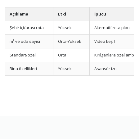
Açıklama
Etki
İpucu
Şehir içi/arası rota
Yüksek
Alternatif rota planı
m³ ve oda sayısı
Orta-Yüksek
Video keşif
Standart/özel
Orta
Kırılganlara özel ambala
Bina özellikleri
Yüksek
Asansör izni