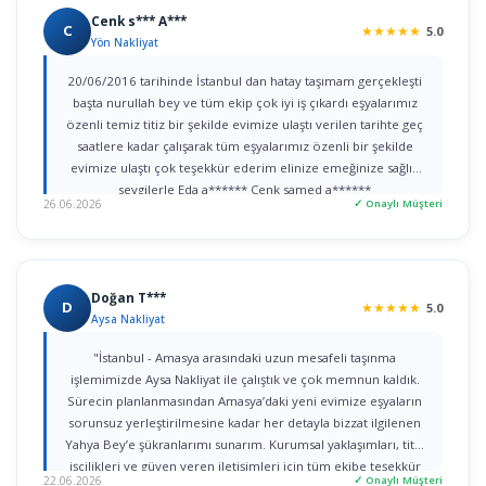
Cenk s*** A***
C
★
★
★
★
★
5.0
Yön Nakliyat
20/06/2016 tarihinde İstanbul dan hatay taşımam gerçekleşti
başta nurullah bey ve tüm ekip çok iyi iş çıkardı eşyalarımız
özenli temiz titiz bir şekilde evimize ulaştı verilen tarihte geç
saatlere kadar çalışarak tüm eşyalarımız özenli bir şekilde
evimize ulaştı çok teşekkür ederim elinize emeğinize sağlık
sevgilerle Eda a****** Cenk samed a******
26.06.2026
✓ Onaylı Müşteri
Doğan T***
D
★
★
★
★
★
5.0
Aysa Nakliyat
"İstanbul - Amasya arasındaki uzun mesafeli taşınma
işlemimizde Aysa Nakliyat ile çalıştık ve çok memnun kaldık.
Sürecin planlanmasından Amasya’daki yeni evimize eşyaların
sorunsuz yerleştirilmesine kadar her detayla bizzat ilgilenen
Yahya Bey’e şükranlarımı sunarım. Kurumsal yaklaşımları, titiz
işçilikleri ve güven veren iletişimleri için tüm ekibe teşekkür
22.06.2026
✓ Onaylı Müşteri