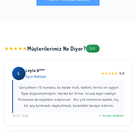
Müşterilerimiz Ne Diyor?
★★★★★
5/5
Leyla B***
L
★
★
★
★
★
5.0
Aysa Nakliyat
Gerçekten 10 numara, bu kadar hızlı, kaliteli, temiz ve uygun
fiyat düşünmemiştim. Harika bir firma. Ucuza taşın nakliye
firmasına da teşekkür ediyorum . Biz çok memnun kaldık, hiç
bir şey kırılmadı, kaybolmadı, kesinlikle tavsiye ederim
19.07.2026
✓ Onaylı Müşteri