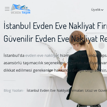
Üyelik
İstanbul Evden Eve Nakliyat Fi
Güvenilir Evden Eve Nakliyat R
İstanbul'da
evden eve nakliyat
hizmetleri hakkında kapsa
asansörlü taşımacılık seçenekleri, sigortalı nakliyat ava
dikkat edilmesi gerekenler hakkında detaylı bilgi edinin.
Blog Yazıları
İstanbul Evden Eve Nakliyat Firmaları: Ucuz ve Güven