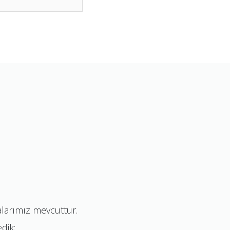
malarımız mevcuttur.
edik;