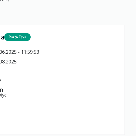
ma
Parça Eşya
06.2025 - 11:59:53
08.2025
e
zü
kiye