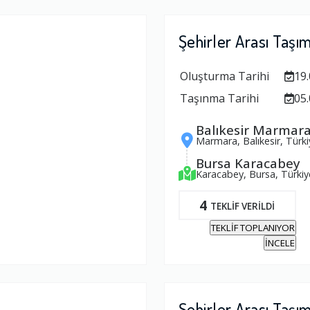
Şehirler Arası Taşı
Oluşturma Tarihi
19.
Taşınma Tarihi
05.
Balıkesir Marmar
Marmara, Balıkesir, Türki
Bursa Karacabey
Karacabey, Bursa, Türkiy
4
TEKLİF VERİLDİ
TEKLİF TOPLANIYOR
İNCELE
Şehirler Arası Taşı