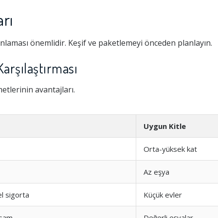
rı
anlaması önemlidir. Keşif ve paketlemeyi önceden planlayın.
Karşılaştırması
tlerinin avantajları.
Uygun Kitle
Orta-yüksek kat
Az eşya
l sigorta
Küçük evler
sam
Değerli eşyalar