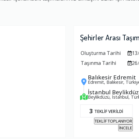
Şehirler Arası Taşı
Oluşturma Tarihi
13.
Taşınma Tarihi
26.
Balıkesir Edremit
Edremit, Balıkesir, Türkiy
İstanbul Beylikdü
Beylikdüzü, İstanbul, Tür
3
TEKLİF VERİLDİ
TEKLİF TOPLANIYOR
İNCELE