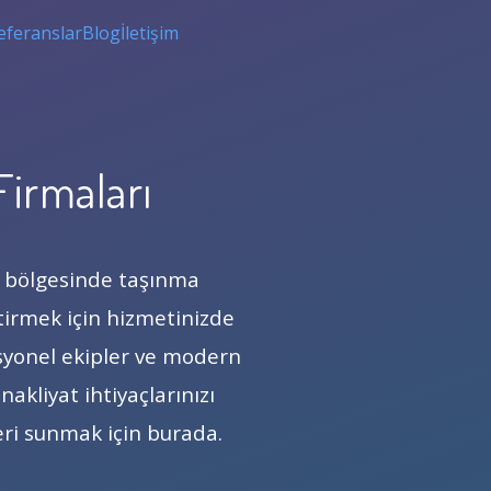
eferanslar
Blog
İletişim
Firmaları
n bölgesinde taşınma
ştirmek için hizmetinizde
fesyonel ekipler ve modern
nakliyat ihtiyaçlarınızı
eri sunmak için burada.