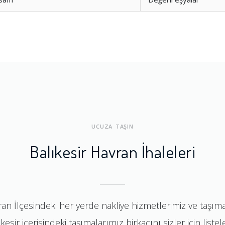
UCUZA TAŞIN
Balıkesir Havran İhaleleri
vran İlçesindeki her yerde nakliye hizmetlerimiz ve taşı
kesir içerisindeki taşımalarımız birkaçını sizler için listel