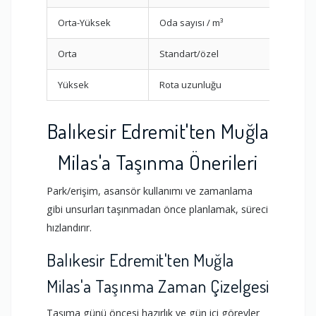
Orta-Yüksek
Oda sayısı / m³
Video
Orta
Standart/özel
Kırılg
Yüksek
Rota uzunluğu
Rota 
Balıkesir Edremit'ten Muğla
Milas'a Taşınma Önerileri
Park/erişim, asansör kullanımı ve zamanlama
gibi unsurları taşınmadan önce planlamak, süreci
hızlandırır.
Balıkesir Edremit'ten Muğla
Milas'a Taşınma Zaman Çizelgesi
Taşıma günü öncesi hazırlık ve gün içi görevler