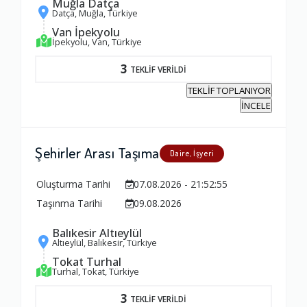
Muğla Datça
1.0
Datça, Muğla, Türkiye
Van İpekyolu
İpekyolu, Van, Türkiye
Firma ile İletişim
3
TEKLİF VERİLDİ
1.0
TEKLİF TOPLANIYOR
İNCELE
Zamanlama
1.0
Şehirler Arası Taşıma
Daire, İşyeri
Oluşturma Tarihi
07.08.2026 - 21:52:55
Firma Çalışanları
Taşınma Tarihi
09.08.2026
1.0
Balıkesir Altıeylül
Altıeylül, Balıkesir, Türkiye
Fiyatlandırma Dengesi
Tokat Turhal
Turhal, Tokat, Türkiye
1.0
3
TEKLİF VERİLDİ