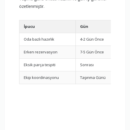
özetlenmiştir.
İpucu
Gün
Gö
Oda bazlı hazırlık
4-2 Gün Önce
Pak
Erken rezervasyon
7-5 Gün Önce
Fir
Eksik parça tespiti
Sonrası
Mon
Ekip koordinasyonu
Taşınma Günü
Par