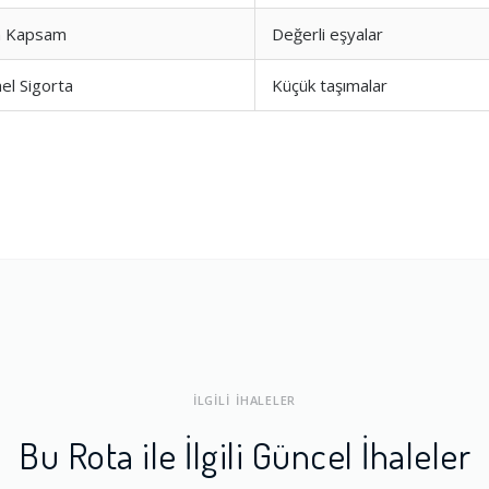
 Kapsam
Değerli eşyalar
ları
1.0
l Sigorta
Küçük taşımalar
a Dengesi
1.0
İLGİLİ İHALELER
Bu Rota ile İlgili Güncel İhaleler