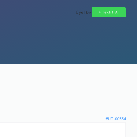
Üyelik
Teklif Al
#UT-00554