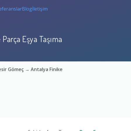
eferanslar
Blog
İletişim
e Parça Eşya Taşıma
kesir Gömeç → Antalya Finike