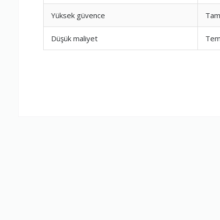
Yüksek güvence
Tam
Firma Çalışan
Düşük maliyet
Teme
Fiyatlandırm
Yorumunuz