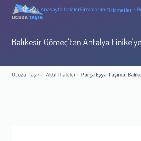
Anasayfa
İhaleler
Firmalarımız
R
Hizmetler
Balıkesir Gömeç'ten Antalya Finike'y
Ucuza Taşın
Aktif İhaleler
Parça Eşya Taşıma: Balı