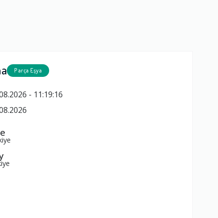
ma
Parça Eşya
08.2026 - 11:19:16
08.2026
pe
kiye
y
iye