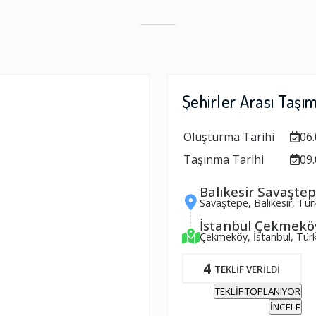
Şehirler Arası Taşı
Oluşturma Tarihi
06.
Taşınma Tarihi
09.
Balıkesir Savaşte
Savaştepe, Balıkesir, Tür
İstanbul Çekmekö
Çekmeköy, İstanbul, Türk
4
TEKLİF VERİLDİ
TEKLİF TOPLANIYOR
İNCELE