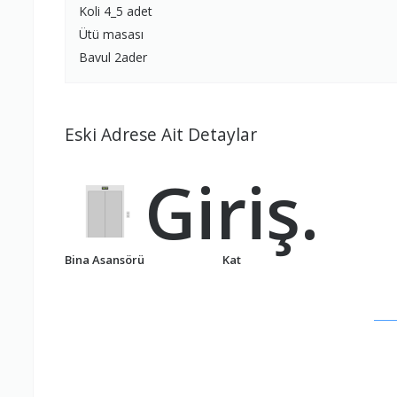
Koli 4_5 adet
Ütü masası
Bavul 2ader
Eski Adrese Ait Detaylar
Giriş.
Bina Asansörü
Kat