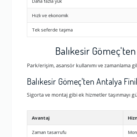
Daha fazla yük
Hızlı ve ekonomik
Tek seferde taşıma
Balıkesir Gömeç'ten 
Park/erişim, asansör kullanımı ve zamanlama gib
Balıkesir Gömeç'ten Antalya Fini
Ambalajlama 
Sigorta ve montaj gibi ek hizmetler taşınmayı güv
Firma ile İleti
Avantaj
Hiz
Zamanlama
Zaman tasarrufu
Mon