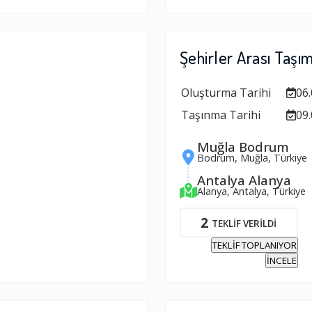
Şehirler Arası Taşı
Oluşturma Tarihi
06.
Taşınma Tarihi
09.
Muğla Bodrum
Bodrum, Muğla, Türkiye
Antalya Alanya
Alanya, Antalya, Türkiye
2
TEKLİF VERİLDİ
TEKLİF TOPLANIYOR
İNCELE