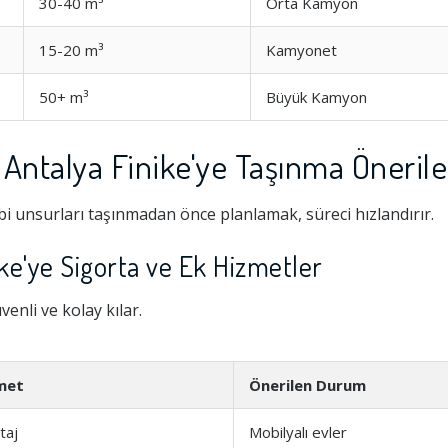
30-40 m³
Orta Kamyon
15-20 m³
Kamyonet
50+ m³
Büyük Kamyon
Antalya Finike'ye Taşınma Önerile
i unsurları taşınmadan önce planlamak, süreci hızlandırır.
ke'ye Sigorta ve Ek Hizmetler
Hizmeti
1.0
enli ve kolay kılar.
şim
1.0
met
Önerilen Durum
1.0
taj
Mobilyalı evler