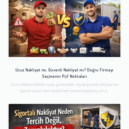
Ucuz Nakliyat mı, Güvenli Nakliyat mı? Doğru Firmayı
Seçmenin Püf Noktaları
Ucuz nakliyat teklifleri cazip görünebilir; ancak güvenli olmayan bir
taşıma süreci hem maddi hem manevi kayıplara yol a...