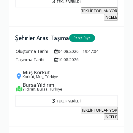
3
TEKLİF VERİLDİ
Firma ile İletişim
TEKLİF TOPLANIYOR
1.0
İNCELE
Zamanlama
Şehirler Arası Taşıma
Parça Eşya
1.0
Oluşturma Tarihi
04.08.2026 - 19:47:04
Taşınma Tarihi
10.08.2026
Firma Çalışanları
Muş Korkut
1.0
Korkut, Muş, Türkiye
Bursa Yıldırım
Yıldırım, Bursa, Türkiye
Fiyatlandırma Dengesi
3
TEKLİF VERİLDİ
1.0
TEKLİF TOPLANIYOR
İNCELE
Yorumunuz