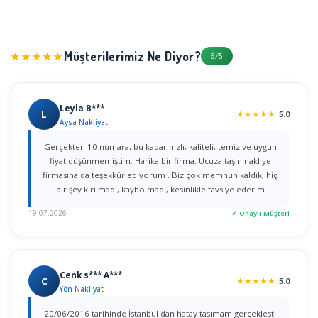
Müşterilerimiz Ne Diyor?
★★★★★
5/5
Leyla B***
L
★
★
★
★
★
5.0
Aysa Nakliyat
Gerçekten 10 numara, bu kadar hızlı, kaliteli, temiz ve uygun
fiyat düşünmemiştim. Harika bir firma. Ucuza taşın nakliye
firmasına da teşekkür ediyorum . Biz çok memnun kaldık, hiç
bir şey kırılmadı, kaybolmadı, kesinlikle tavsiye ederim
19.07.2026
✓ Onaylı Müşteri
Cenk s*** A***
C
★
★
★
★
★
5.0
Yön Nakliyat
20/06/2016 tarihinde İstanbul dan hatay taşımam gerçekleşti