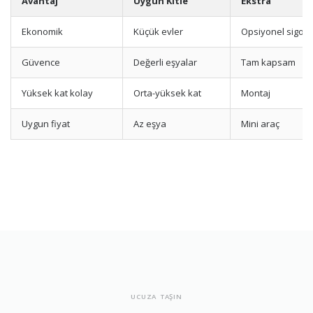
Avantaj
Uygun Kitle
Ekstra
Ekonomik
Küçük evler
Opsiyonel sigort
Güvence
Değerli eşyalar
Tam kapsam
Yüksek kat kolay
Orta-yüksek kat
Montaj
Uygun fiyat
Az eşya
Mini araç
UCUZA TAŞIN