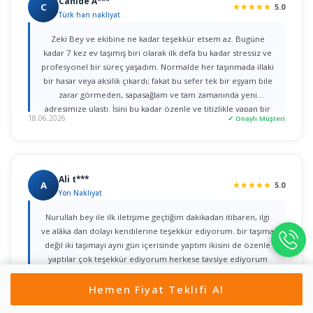
Cahide A***
C
★
★
★
★
★
5.0
Türk han nakliyat
Zeki Bey ve ekibine ne kadar teşekkür etsem az. Bugüne
kadar 7 kez ev taşımış biri olarak ilk defa bu kadar stressiz ve
profesyonel bir süreç yaşadım. Normalde her taşınmada illaki
bir hasar veya aksilik çıkardı; fakat bu sefer tek bir eşyam bile
zarar görmeden, sapasağlam ve tam zamanında yeni
adresimize ulaştı. İşini bu kadar özenle ve titizlikle yapan bir
18.06.2026
✓ Onaylı Müşteri
firmaya rastlamak gerçekten büyük şans. Herkese gönül
rahatlığıyla tavsiye ederim!
Ali t***
A
★
★
★
★
★
5.0
Yön Nakliyat
Nurullah bey ile ilk iletişime geçtiğim dakikadan itibaren, ilgi
ve alâka dan dolayı kendilerine teşekkür ediyorum. bir taşıma
değil iki taşımayı aynı gün içerisinde yaptım ikisini de özenle
yaptılar çok teşekkür ediyorum herkese tavsiye ediyorum
Gönül rahatlığıyla
Hemen Fiyat Teklifi Al
17.06.2026
✓ Onaylı Müşteri