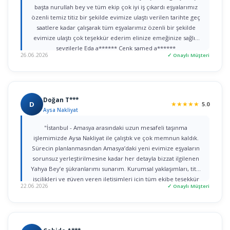
başta nurullah bey ve tüm ekip çok iyi iş çıkardı eşyalarımız
özenli temiz titiz bir şekilde evimize ulaştı verilen tarihte geç
saatlere kadar çalışarak tüm eşyalarımız özenli bir şekilde
evimize ulaştı çok teşekkür ederim elinize emeğinize sağlık
sevgilerle Eda a****** Cenk samed a******
26.06.2026
✓ Onaylı Müşteri
Doğan T***
D
★
★
★
★
★
5.0
Aysa Nakliyat
"İstanbul - Amasya arasındaki uzun mesafeli taşınma
işlemimizde Aysa Nakliyat ile çalıştık ve çok memnun kaldık.
Sürecin planlanmasından Amasya’daki yeni evimize eşyaların
sorunsuz yerleştirilmesine kadar her detayla bizzat ilgilenen
Yahya Bey’e şükranlarımı sunarım. Kurumsal yaklaşımları, titiz
işçilikleri ve güven veren iletişimleri için tüm ekibe teşekkür
22.06.2026
✓ Onaylı Müşteri
ederim."