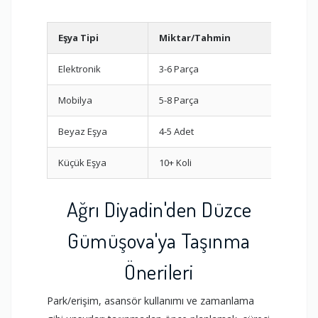
Eşya Tipi
Miktar/Tahmin
Öner
Elektronik
3-6 Parça
Orijin
Mobilya
5-8 Parça
Demon
Beyaz Eşya
4-5 Adet
Dikey 
Küçük Eşya
10+ Koli
Oda b
Ağrı Diyadin'den Düzce
Gümüşova'ya Taşınma
Önerileri
Park/erişim, asansör kullanımı ve zamanlama