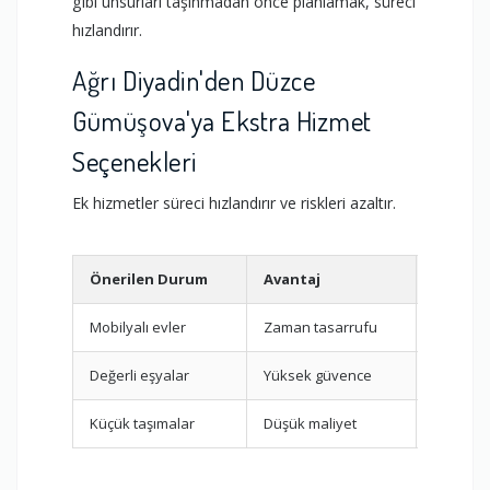
gibi unsurları taşınmadan önce planlamak, süreci
hızlandırır.
Ağrı Diyadin'den Düzce
Gümüşova'ya Ekstra Hizmet
Seçenekleri
Ek hizmetler süreci hızlandırır ve riskleri azaltır.
Önerilen Durum
Avantaj
Kapsam
Mobilyalı evler
Zaman tasarrufu
Sök-tak
Değerli eşyalar
Yüksek güvence
Geniş k
Küçük taşımalar
Düşük maliyet
Standar