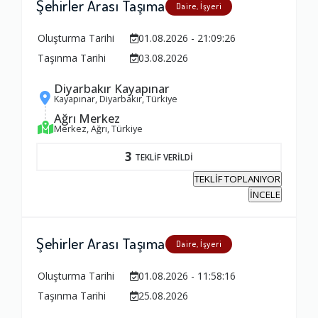
Şehirler Arası Taşıma
Daire, İşyeri
Ambalajlama Hizmeti
Oluşturma Tarihi
01.08.2026 - 21:09:26
1.0
Taşınma Tarihi
03.08.2026
Diyarbakır Kayapınar
Firma ile İletişim
Kayapınar, Diyarbakır, Türkiye
1.0
Ağrı Merkez
Merkez, Ağrı, Türkiye
3
TEKLİF VERİLDİ
Zamanlama
TEKLİF TOPLANIYOR
1.0
İNCELE
Firma Çalışanları
Şehirler Arası Taşıma
Daire, İşyeri
1.0
Oluşturma Tarihi
01.08.2026 - 11:58:16
Taşınma Tarihi
25.08.2026
Fiyatlandırma Dengesi