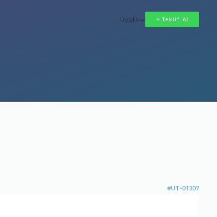
Üyelik
Teklif Al
#UT-01307