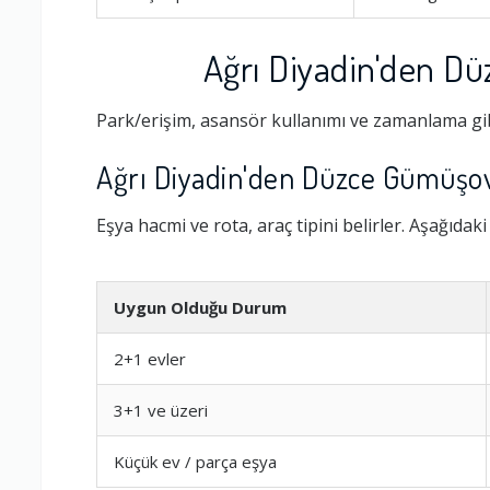
Ağrı Diyadin'den D
Park/erişim, asansör kullanımı ve zamanlama gib
Ağrı Diyadin'den Düzce Gümüşov
Eşya hacmi ve rota, araç tipini belirler. Aşağıdak
Uygun Olduğu Durum
Ambalajlama 
2+1 evler
Firma ile İleti
3+1 ve üzeri
Küçük ev / parça eşya
Zamanlama