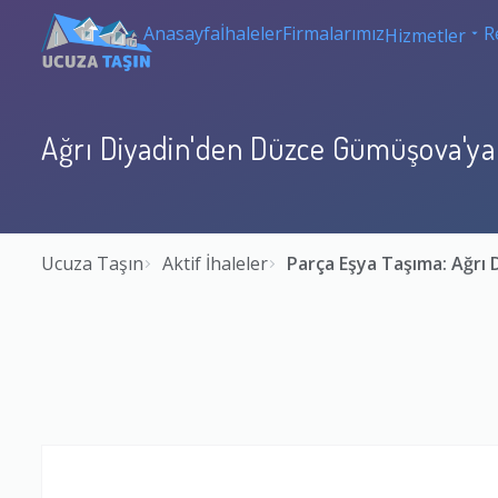
Anasayfa
İhaleler
Firmalarımız
R
Hizmetler
Ağrı Diyadin'den Düzce Gümüşova'ya
Ucuza Taşın
Aktif İhaleler
Parça Eşya Taşıma: Ağr