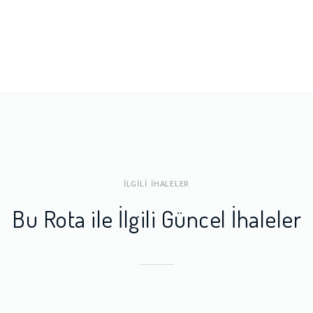
ları
1.0
a Dengesi
1.0
İLGİLİ İHALELER
Bu Rota ile İlgili Güncel İhaleler