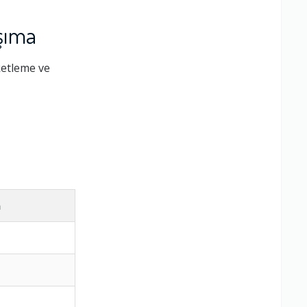
şıma
ketleme ve
m