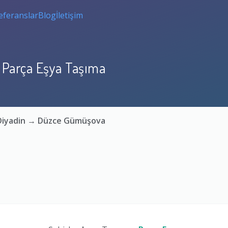
eferanslar
Blog
İletişim
 Parça Eşya Taşıma
ı Diyadin → Düzce Gümüşova