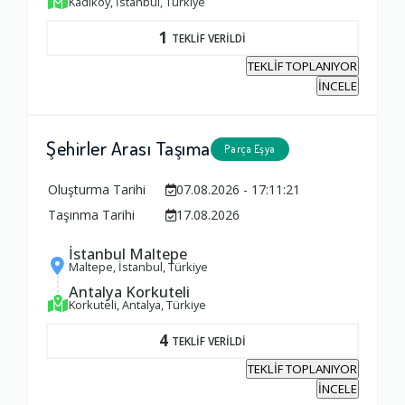
Kadıköy, İstanbul, Türkiye
Firma ile İletişim
1
TEKLİF VERİLDİ
1.0
TEKLİF TOPLANIYOR
İNCELE
Zamanlama
1.0
Şehirler Arası Taşıma
Parça Eşya
Firma Çalışanları
Oluşturma Tarihi
07.08.2026 - 17:11:21
Taşınma Tarihi
17.08.2026
1.0
İstanbul Maltepe
Maltepe, İstanbul, Türkiye
Fiyatlandırma Dengesi
Antalya Korkuteli
Korkuteli, Antalya, Türkiye
1.0
4
TEKLİF VERİLDİ
Yorumunuz
TEKLİF TOPLANIYOR
İNCELE