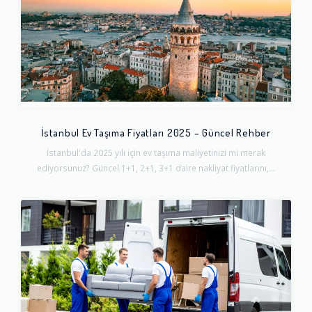
İstanbul Ev Taşıma Fiyatları 2025 – Güncel Rehber
İstanbul'da 2025 yılı için ev taşıma maliyetinizi mi merak
ediyorsunuz? Güncel 1+1, 2+1, 3+1 daire nakliyat fiyatlarını,...