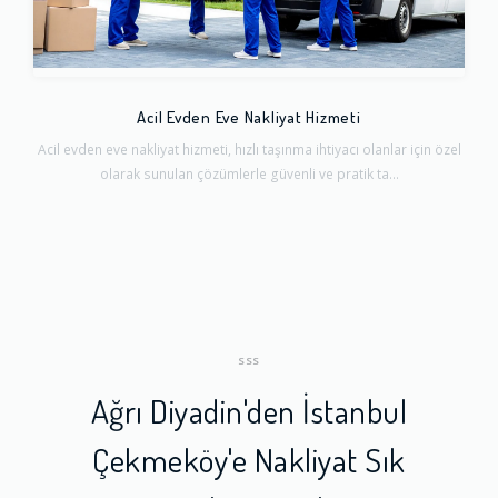
Acil Evden Eve Nakliyat Hizmeti
Acil evden eve nakliyat hizmeti, hızlı taşınma ihtiyacı olanlar için özel
olarak sunulan çözümlerle güvenli ve pratik ta...
SSS
Ağrı Diyadin'den İstanbul
Çekmeköy'e Nakliyat Sık