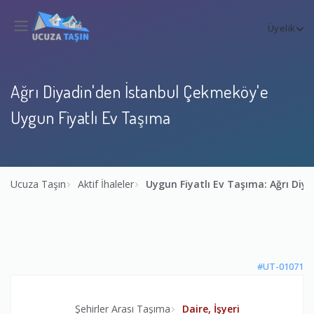
Üyelik
Ağrı Diyadin'den İstanbul Çekmeköy'e
Uygun Fiyatlı Ev Taşıma
Ucuza Taşın
Aktif İhaleler
Uygun Fiyatlı Ev Taşıma: Ağrı Di
#UT-01071
Şehirler Arası Taşıma
Daire, İşyeri