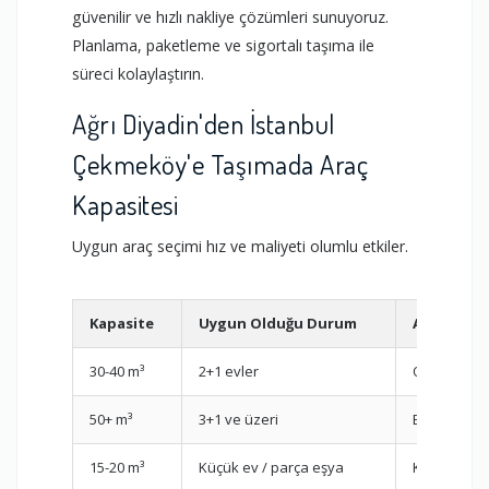
güvenilir ve hızlı nakliye çözümleri sunuyoruz.
Planlama, paketleme ve sigortalı taşıma ile
süreci kolaylaştırın.
Ağrı Diyadin'den İstanbul
Çekmeköy'e Taşımada Araç
Kapasitesi
Uygun araç seçimi hız ve maliyeti olumlu etkiler.
Kapasite
Uygun Olduğu Durum
Araç
30-40 m³
2+1 evler
Orta Kamy
50+ m³
3+1 ve üzeri
Büyük Kam
15-20 m³
Küçük ev / parça eşya
Kamyonet