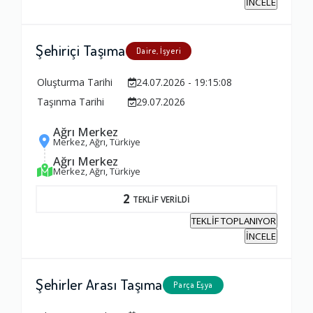
İNCELE
1.0
Şehiriçi Taşıma
Daire, İşyeri
Zamanlama
Oluşturma Tarihi
24.07.2026 - 19:15:08
1.0
Taşınma Tarihi
29.07.2026
Firma Çalışanları
Ağrı Merkez
Merkez, Ağrı, Türkiye
1.0
Ağrı Merkez
Merkez, Ağrı, Türkiye
Fiyatlandırma Dengesi
2
TEKLİF VERİLDİ
1.0
TEKLİF TOPLANIYOR
İNCELE
Yorumunuz
Şehirler Arası Taşıma
Parça Eşya