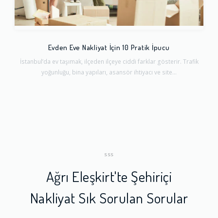
Evden Eve Nakliyat İçin 10 Pratik İpucu
İstanbul’da ev taşımak, ilçeden ilçeye ciddi farklar gösterir. Trafik
yoğunluğu, bina yapıları, asansör ihtiyacı ve site...
SSS
Ağrı Eleşkirt'te Şehiriçi
Nakliyat Sık Sorulan Sorular