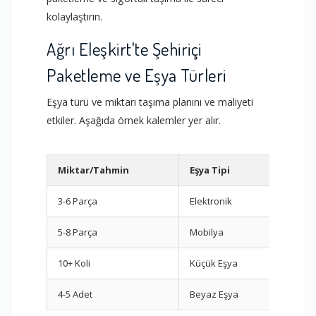
kolaylaştırın.
Ağrı Eleşkirt'te Şehiriçi
Paketleme ve Eşya Türleri
Eşya türü ve miktarı taşıma planını ve maliyeti
etkiler. Aşağıda örnek kalemler yer alır.
Miktar/Tahmin
Eşya Tipi
Öner
3-6 Parça
Elektronik
Orijin
5-8 Parça
Mobilya
Demon
10+ Koli
Küçük Eşya
Oda b
4-5 Adet
Beyaz Eşya
Dikey 