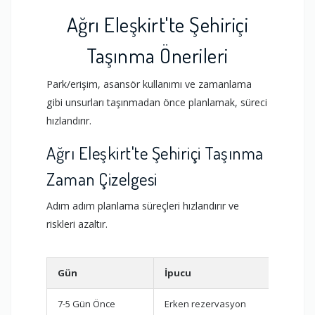
Ağrı Eleşkirt'te Şehiriçi
Taşınma Önerileri
Park/erişim, asansör kullanımı ve zamanlama
gibi unsurları taşınmadan önce planlamak, süreci
hızlandırır.
Ağrı Eleşkirt'te Şehiriçi Taşınma
Zaman Çizelgesi
Adım adım planlama süreçleri hızlandırır ve
riskleri azaltır.
Gün
İpucu
Gö
7-5 Gün Önce
Erken rezervasyon
Fir