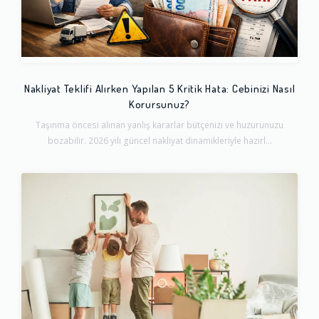
Nakliyat Teklifi Alırken Yapılan 5 Kritik Hata: Cebinizi Nasıl
Korursunuz?
Taşınma öncesi alınan yanlış kararlar bütçenizi ve huzurunuzu
bozabilir. 2026 yılı güncel nakliyat dinamikleriyle hazırl...