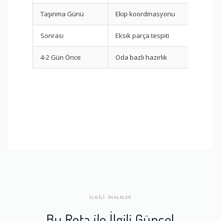
Taşınma Günü
Ekip koordinasyonu
Par
Sonrası
Eksik parça tespiti
Mon
4-2 Gün Önce
Oda bazlı hazırlık
Pak
İLGİLİ İHALELER
Bu Rota ile İlgili Güncel