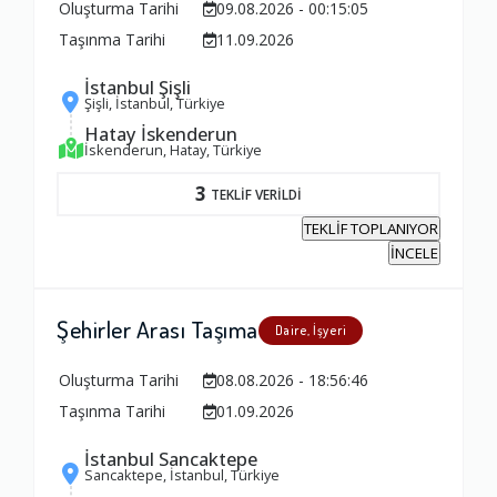
Oluşturma Tarihi
09.08.2026 - 00:15:05
Ambalajlama Hizmeti
Taşınma Tarihi
11.09.2026
1.0
İstanbul Şişli
Şişli, İstanbul, Türkiye
Firma ile İletişim
Hatay İskenderun
İskenderun, Hatay, Türkiye
1.0
3
TEKLİF VERİLDİ
TEKLİF TOPLANIYOR
Zamanlama
İNCELE
1.0
Şehirler Arası Taşıma
Daire, İşyeri
Firma Çalışanları
1.0
Oluşturma Tarihi
08.08.2026 - 18:56:46
Taşınma Tarihi
01.09.2026
Fiyatlandırma Dengesi
İstanbul Sancaktepe
Sancaktepe, İstanbul, Türkiye
1.0