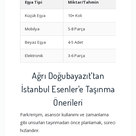
Eşya Tipi
Miktar/Tahmin
Öner
Küçük Eşya
10+ Koli
Oda b
Mobilya
5-8 Parça
Demon
Beyaz Eşya
4-5 Adet
Dikey 
Elektronik
3-6 Parça
Orijin
Ağrı Doğubayazıt'tan
İstanbul Esenler'e Taşınma
Önerileri
Park/erişim, asansör kullanımı ve zamanlama
gibi unsurları taşınmadan önce planlamak, süreci
hızlandırır.