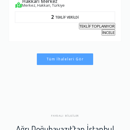
Hakkari Merkez
Merkez, Hakkari, Türkiye
2
TEKLİF VERİLDİ
TEKLİF TOPLANIYOR
İNCELE
Tüm İhaleleri Gör
FAYDALI BİLGİLER
Ağrı Doğubayazıt'tan İstanbul