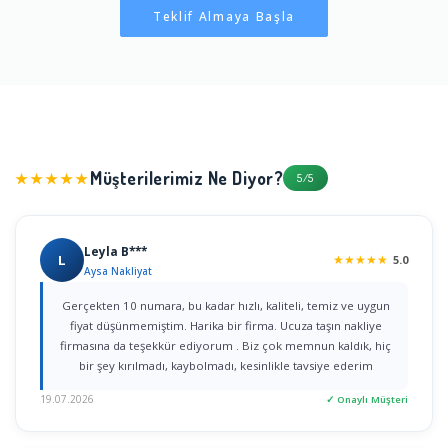
Teklif Almaya Başla
Müşterilerimiz Ne Diyor?
★★★★★
5/5
Leyla B***
L
★
★
★
★
★
5.0
Aysa Nakliyat
Gerçekten 10 numara, bu kadar hızlı, kaliteli, temiz ve uygun
fiyat düşünmemiştim. Harika bir firma. Ucuza taşın nakliye
firmasına da teşekkür ediyorum . Biz çok memnun kaldık, hiç
bir şey kırılmadı, kaybolmadı, kesinlikle tavsiye ederim
19.07.2026
✓ Onaylı Müşteri