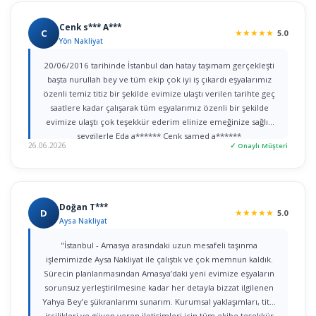
Cenk s*** A***
C
★
★
★
★
★
5.0
Yön Nakliyat
20/06/2016 tarihinde İstanbul dan hatay taşımam gerçekleşti
başta nurullah bey ve tüm ekip çok iyi iş çıkardı eşyalarımız
özenli temiz titiz bir şekilde evimize ulaştı verilen tarihte geç
saatlere kadar çalışarak tüm eşyalarımız özenli bir şekilde
evimize ulaştı çok teşekkür ederim elinize emeğinize sağlık
sevgilerle Eda a****** Cenk samed a******
26.06.2026
✓ Onaylı Müşteri
Doğan T***
D
★
★
★
★
★
5.0
Aysa Nakliyat
"İstanbul - Amasya arasındaki uzun mesafeli taşınma
işlemimizde Aysa Nakliyat ile çalıştık ve çok memnun kaldık.
Sürecin planlanmasından Amasya’daki yeni evimize eşyaların
sorunsuz yerleştirilmesine kadar her detayla bizzat ilgilenen
Yahya Bey’e şükranlarımı sunarım. Kurumsal yaklaşımları, titiz
işçilikleri ve güven veren iletişimleri için tüm ekibe teşekkür