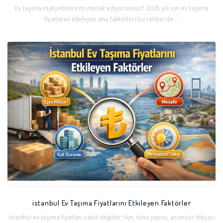
Ev taşıma maliyetlerini mi merak ediyorsunuz? 2025 yılı için ev taşıma
fiyatlarını etkileyen ana faktörleri bu rehberde ...
istanbul Ev Taşıma Fiyatlarını Etkileyen Faktörler
İstanbul ev taşıma fiyatları sabit değildir; ilçe, bina yapısı, asansör ihtiyacı