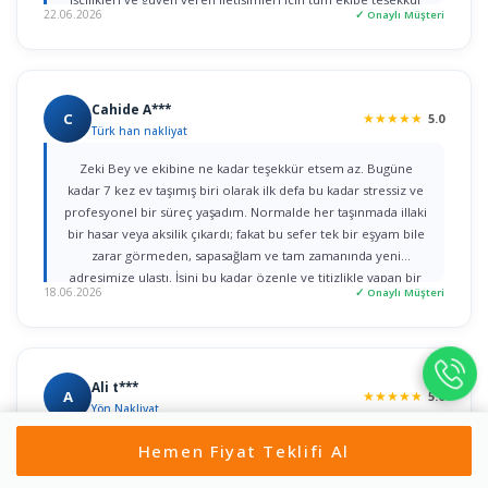
22.06.2026
✓ Onaylı Müşteri
ederim."
Cahide A***
C
★
★
★
★
★
5.0
Türk han nakliyat
Zeki Bey ve ekibine ne kadar teşekkür etsem az. Bugüne
kadar 7 kez ev taşımış biri olarak ilk defa bu kadar stressiz ve
profesyonel bir süreç yaşadım. Normalde her taşınmada illaki
bir hasar veya aksilik çıkardı; fakat bu sefer tek bir eşyam bile
zarar görmeden, sapasağlam ve tam zamanında yeni
adresimize ulaştı. İşini bu kadar özenle ve titizlikle yapan bir
18.06.2026
✓ Onaylı Müşteri
firmaya rastlamak gerçekten büyük şans. Herkese gönül
rahatlığıyla tavsiye ederim!
Ali t***
A
★
★
★
★
★
5.0
Yön Nakliyat
Nurullah bey ile ilk iletişime geçtiğim dakikadan itibaren, ilgi
Hemen Fiyat Teklifi Al
ve alâka dan dolayı kendilerine teşekkür ediyorum. bir taşıma