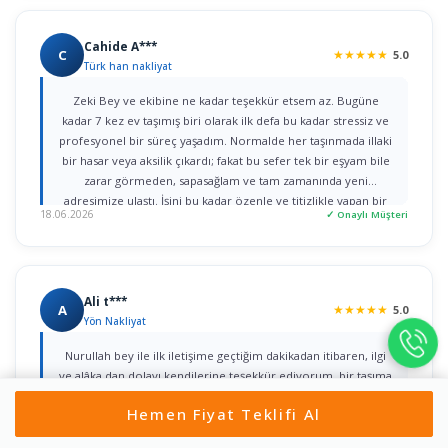
Cahide A***
C
★
★
★
★
★
5.0
Türk han nakliyat
Zeki Bey ve ekibine ne kadar teşekkür etsem az. Bugüne
kadar 7 kez ev taşımış biri olarak ilk defa bu kadar stressiz ve
profesyonel bir süreç yaşadım. Normalde her taşınmada illaki
bir hasar veya aksilik çıkardı; fakat bu sefer tek bir eşyam bile
zarar görmeden, sapasağlam ve tam zamanında yeni
adresimize ulaştı. İşini bu kadar özenle ve titizlikle yapan bir
18.06.2026
✓ Onaylı Müşteri
firmaya rastlamak gerçekten büyük şans. Herkese gönül
rahatlığıyla tavsiye ederim!
Ali t***
A
★
★
★
★
★
5.0
Yön Nakliyat
Nurullah bey ile ilk iletişime geçtiğim dakikadan itibaren, ilgi
ve alâka dan dolayı kendilerine teşekkür ediyorum. bir taşıma
değil iki taşımayı aynı gün içerisinde yaptım ikisini de özenle
Hemen Fiyat Teklifi Al
yaptılar çok teşekkür ediyorum herkese tavsiye ediyorum
Gönül rahatlığıyla