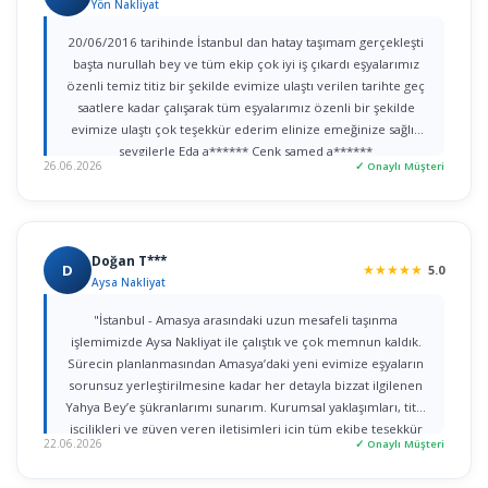
Yön Nakliyat
20/06/2016 tarihinde İstanbul dan hatay taşımam gerçekleşti
başta nurullah bey ve tüm ekip çok iyi iş çıkardı eşyalarımız
özenli temiz titiz bir şekilde evimize ulaştı verilen tarihte geç
saatlere kadar çalışarak tüm eşyalarımız özenli bir şekilde
evimize ulaştı çok teşekkür ederim elinize emeğinize sağlık
sevgilerle Eda a****** Cenk samed a******
26.06.2026
✓ Onaylı Müşteri
Doğan T***
D
★
★
★
★
★
5.0
Aysa Nakliyat
"İstanbul - Amasya arasındaki uzun mesafeli taşınma
işlemimizde Aysa Nakliyat ile çalıştık ve çok memnun kaldık.
Sürecin planlanmasından Amasya’daki yeni evimize eşyaların
sorunsuz yerleştirilmesine kadar her detayla bizzat ilgilenen
Yahya Bey’e şükranlarımı sunarım. Kurumsal yaklaşımları, titiz
işçilikleri ve güven veren iletişimleri için tüm ekibe teşekkür
22.06.2026
✓ Onaylı Müşteri
ederim."