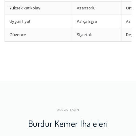
Yüksek kat kolay
Asansörlü
Orta-
Uygun fiyat
Parça Eşya
Az e
Güvence
Sigortalı
Değer
UCUZA TAŞIN
Burdur Kemer İhaleleri