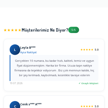
Müşterilerimiz Ne Diyor?
★★★★★
5/5
Leyla B***
L
★
★
★
★
★
5.0
Aysa Nakliyat
Gerçekten 10 numara, bu kadar hızlı, kaliteli, temiz ve uygun
fiyat düşünmemiştim. Harika bir firma. Ucuza taşın nakliye
firmasına da teşekkür ediyorum . Biz çok memnun kaldık, hiç
bir şey kırılmadı, kaybolmadı, kesinlikle tavsiye ederim
19.07.2026
✓ Onaylı Müşteri
Cenk s*** A***
C
★
★
★
★
★
5.0