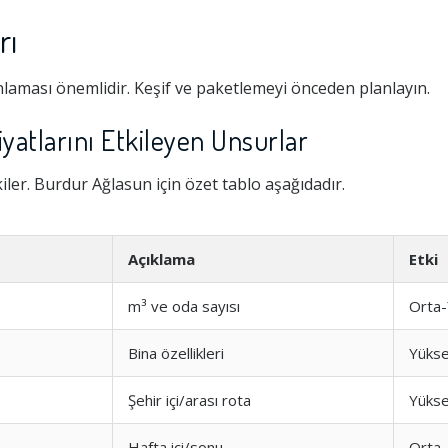
rı
laması önemlidir. Keşif ve paketlemeyi önceden planlayın.
yatlarını Etkileyen Unsurlar
kiler. Burdur Ağlasun için özet tablo aşağıdadır.
Açıklama
Etki
m³ ve oda sayısı
Orta
Bina özellikleri
Yüks
Şehir içi/arası rota
Yüks
Hafta içi/sonu
Orta