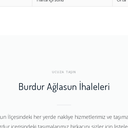
UCUZA TAŞIN
Burdur Ağlasun İhaleleri
sun İlçesindeki her yerde nakliye hizmetlerimiz ve taşım
dur içerisindeki taşımalarımız birkaçını sizler için listele