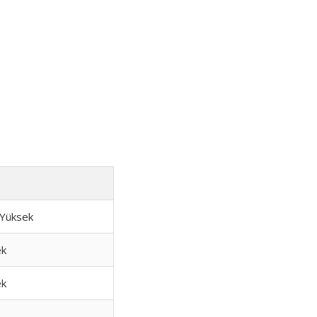
-Yüksek
ek
ek