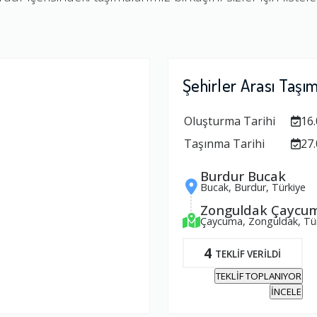
Şehirler Arası Taşı
Oluşturma Tarihi
16.
Taşınma Tarihi
27.
Burdur Bucak
Bucak, Burdur, Türkiye
Zonguldak Çaycu
Çaycuma, Zonguldak, Tür
4
TEKLİF VERİLDİ
TEKLİF TOPLANIYOR
İNCELE