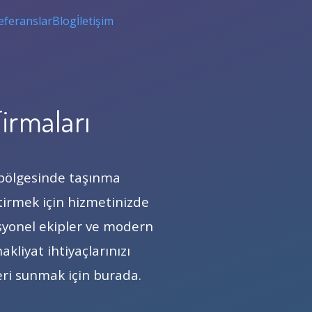
eferanslar
Blog
İletişim
irmaları
 bölgesinde taşınma
ştirmek için hizmetinizde
fesyonel ekipler ve modern
akliyat ihtiyaçlarınızı
eri sunmak için burada.