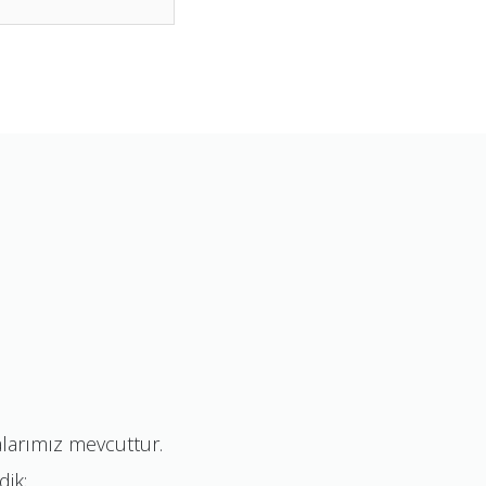
alarımız mevcuttur.
dik;