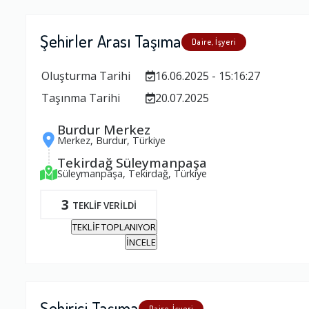
Şehirler Arası Taşıma
Daire, İşyeri
Oluşturma Tarihi
16.06.2025 - 15:16:27
Taşınma Tarihi
20.07.2025
Burdur Merkez
Merkez, Burdur, Türkiye
Tekirdağ Süleymanpaşa
Süleymanpaşa, Tekirdağ, Türkiye
3
TEKLİF VERİLDİ
TEKLİF TOPLANIYOR
İNCELE
Şehiriçi Taşıma
Daire, İşyeri