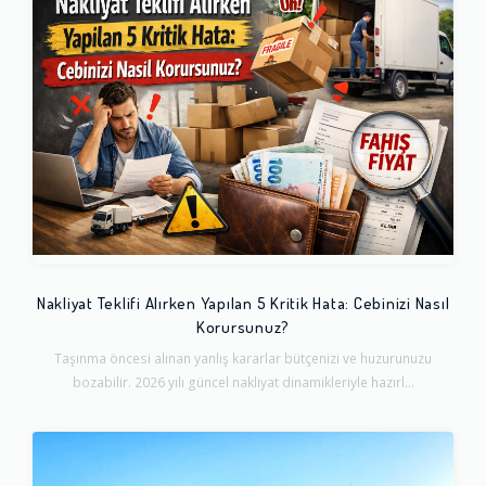
Nakliyat Teklifi Alırken Yapılan 5 Kritik Hata: Cebinizi Nasıl
Korursunuz?
Taşınma öncesi alınan yanlış kararlar bütçenizi ve huzurunuzu
bozabilir. 2026 yılı güncel nakliyat dinamikleriyle hazırl...