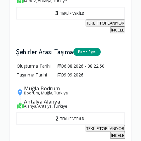
Kepez, Antalya, Türkiye
3
Firma ile İletişim
TEKLİF VERİLDİ
TEKLİF TOPLANIYOR
1.0
İNCELE
Zamanlama
Şehirler Arası Taşıma
Parça Eşya
1.0
Oluşturma Tarihi
06.08.2026 - 08:22:50
Firma Çalışanları
Taşınma Tarihi
09.09.2026
1.0
Muğla Bodrum
Bodrum, Muğla, Türkiye
Antalya Alanya
Fiyatlandırma Dengesi
Alanya, Antalya, Türkiye
1.0
2
TEKLİF VERİLDİ
TEKLİF TOPLANIYOR
Yorumunuz
İNCELE