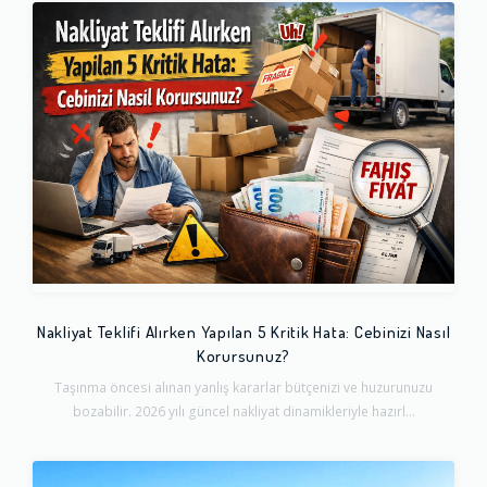
Nakliyat Teklifi Alırken Yapılan 5 Kritik Hata: Cebinizi Nasıl
Korursunuz?
Taşınma öncesi alınan yanlış kararlar bütçenizi ve huzurunuzu
bozabilir. 2026 yılı güncel nakliyat dinamikleriyle hazırl...