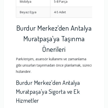
Mobilya
5-8 Parça
Demon
Beyaz Eşya
4-5 Adet
Dikey 
Burdur Merkez'den Antalya
Muratpaşa'ya Taşınma
Önerileri
Park/erişim, asansör kullanımı ve zamanlama
gibi unsurları taşınmadan önce planlamak, süreci
hızlandırır.
Burdur Merkez'den Antalya
Muratpaşa'ya Sigorta ve Ek
Hizmetler