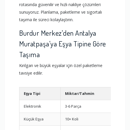
rotasında güvenilir ve hızlı nakliye çözümleri
sunuyoruz. Planlama, paketleme ve sigortalı
taşıma ile süreci kolaylaştırın.
Burdur Merkez'den Antalya
Muratpaşa'ya Eşya Tipine Göre
Taşıma
Kırılgan ve büyük eşyalar için özel paketleme
tavsiye edilir.
Eşya Tipi
Miktar/Tahmin
Öner
Elektronik
3-6 Parça
Orijin
Küçük Eşya
10+ Koli
Oda b