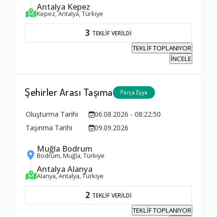
Antalya Kepez
Kepez, Antalya, Türkiye
Firma ile İletişim
3
TEKLİF VERİLDİ
1.0
TEKLİF TOPLANIYOR
İNCELE
Zamanlama
1.0
Şehirler Arası Taşıma
Parça Eşya
Oluşturma Tarihi
06.08.2026 - 08:22:50
Firma Çalışanları
Taşınma Tarihi
09.09.2026
1.0
Muğla Bodrum
Bodrum, Muğla, Türkiye
Fiyatlandırma Dengesi
Antalya Alanya
Alanya, Antalya, Türkiye
1.0
2
TEKLİF VERİLDİ
TEKLİF TOPLANIYOR
Yorumunuz