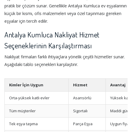
pratik bir çözüm sunar. Genellikle Antalya Kumluca ev eşyalarının
küçük bir kısmı, ofis malzemeleri veya özel taşınması gereken
eşyalar için tercih edilir.
Antalya Kumluca Nakliyat Hizmet
Seçeneklerinin Karşılaştırması
Nakliyat firmaları farklı ihtiyaçlara yönelik çeşitli hizmetler sunar.
Aşağıdaki tablo seçenekleri karşılaştırır.
Kimler İçin Uygun
Hizmet
Avantaj
Orta-yüksek katlı evler
Asansörlü
Yüksek kat k
Tüm müşteriler
Sigortalı
Maddi güve
Tek eşya taşıma
Parça Eşya
Uygun fiyat