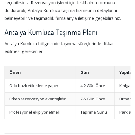
seçebilirsiniz. Rezervasyon işlemi için teklif alma formunu
doldurarak, Antalya Kumluca taşıma hizmetinin detaylarını
belirleyebilir ve taşımacılık firmalarıyla iletişime geçebilirsiniz.
Antalya Kumluca Taşınma Planı
Antalya Kumluca bölgesinde taşınma süreçlerinde dikkat
edilmesi gerekenler.
Öneri
Gün
Yapılac
Oda bazlı etiketleme yapın
4-2 Gün Önce
Kırılgan
Erken rezervasyon avantajlıdır
7-5 Gün Önce
Firma ve
Profesyonel ekip yönetmeli
Taşınma Günü
Park ala