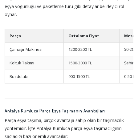
eşya yoğunluğu ve paketleme türü gibi detaylar belirleyici rol
oynar.
Parça
Ortalama Fiyat
Mesaf
Çamaşır Makinesi
1200-2200 TL
50-200
Koltuk Takımı
1500-3000 TL
Şehiriçi
Buzdolabı
900-1500 TL
0-50 k
Antalya Kumluca Parça Eşya Taşımanın Avantajları
Parça eşya taşıma, birçok avantaja sahip olan bir taşımacılık
yöntemidir. İşte Antalya Kumluca parça eşya taşımacılığının
sağladığı bazı önemli avantajlar: