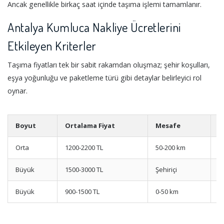
Ancak genellikle birkaç saat içinde taşıma işlemi tamamlanır.
Antalya Kumluca Nakliye Ücretlerini
Etkileyen Kriterler
Taşıma fiyatları tek bir sabit rakamdan oluşmaz; şehir koşulları,
eşya yoğunluğu ve paketleme türü gibi detaylar belirleyici rol
oynar.
Boyut
Ortalama Fiyat
Mesafe
P
Orta
1200-2200 TL
50-200 km
Ç
Büyük
1500-3000 TL
Şehiriçi
K
Büyük
900-1500 TL
0-50 km
B