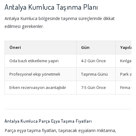
Antalya Kumluca Taşınma Planı
Antalya Kumluca bölgesinde taşınma süreçlerinde dikkat
edilmesi gerekenler.
Öneri
Gün
Yapılac
Oda bazlı etiketleme yapın
4-2 Gün Önce
Kırılgan
Profesyonel ekip yönetmeli
Taşınma Günü
Park ala
Erken rezervasyon avantajlıdır
7-5 Gün Önce
Firma ve
Antalya Kumluca Parça Eşya Taşıma Fiyatları
Parça eşya taşıma fiyatları, taşınacak eşyaların miktarına,