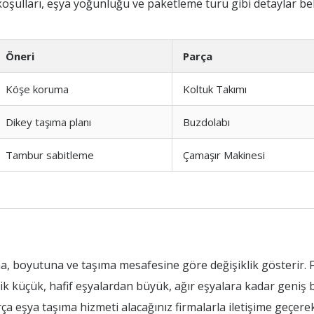
oşulları, eşya yoğunluğu ve paketleme türü gibi detaylar beli
Öneri
Parça
Köşe koruma
Koltuk Takımı
Dikey taşıma planı
Buzdolabı
Tambur sabitleme
Çamaşır Makinesi
na, boyutuna ve taşıma mesafesine göre değişiklik gösterir. F
k küçük, hafif eşyalardan büyük, ağır eşyalara kadar geniş bir
 eşya taşıma hizmeti alacağınız firmalarla iletişime geçerek d