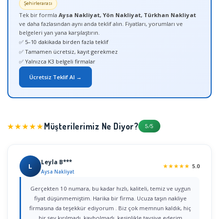
Şehirlerarası
Tek bir formla
Aysa Nakliyat, Yön Nakliyat, Türkhan Nakliyat
ve daha fazlasından aynı anda teklif alın. Fiyatları, yorumları ve
belgeleri yan yana karşılaştırın.
✅ 5–10 dakikada birden fazla teklif
✅ Tamamen ücretsiz, kayıt gerekmez
✅ Yalnızca K3 belgeli firmalar
Ücretsiz Teklif Al →
Müşterilerimiz Ne Diyor?
★★★★★
5/5
Leyla B***
L
★
★
★
★
★
5.0
Aysa Nakliyat
Gerçekten 10 numara, bu kadar hızlı, kaliteli, temiz ve uygun
fiyat düşünmemiştim. Harika bir firma. Ucuza taşın nakliye
firmasına da teşekkür ediyorum . Biz çok memnun kaldık, hiç
bir şey kırılmadı, kaybolmadı, kesinlikle tavsiye ederim