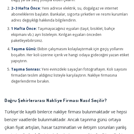
2–3 Hafta Önce:
Yeni adrese elektrik, su, doğalgaz ve internet
aboneliklerini başlatın. Bankalar, sigorta şirketleri ve resmi kurumları
adres değişikliği hakkında bilgilendirin.
1 Hafta Önce:
Taşımayacağınız eşyaları (taşıt, bisiklet, bahçe
ekipmanı vb.) ayrı listeleyin. Kırılgan eşyaları önceden
paketleyebilirsiniz.
Taşıma Günü:
Ekibin çalışmasını kolaylaştırmak için geçiş yollarını
boşaltın. Her koli üzerine içerik ve hangi odaya gideceğini yazan etiket
yapıştırın.
Taşıma Sonrası:
Yeni evinizdeki sayaçları fotoğraflayın. Koli sayısını
firmadan teslim aldığınız listeyle karşılaştırın. Nakliye firmasına
değerlendirme bırakın.
Doğru Şehirlerarası Nakliye Firması Nasıl Seçilir?
Türkiye'de kayıtlı binlerce nakliye firması bulunmaktadır ve hepsi
benzer vaatlerde bulunmaktadır. Ancak taşınma günü ortaya
çıkan fiyat artışları, hasar tazminatları ve iletişim sorunları yanlış