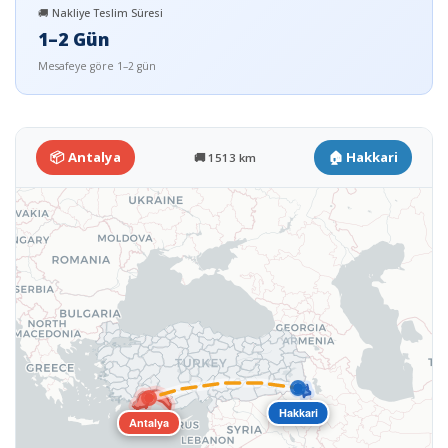
🚚 Nakliye Teslim Süresi
1–2 Gün
Mesafeye göre 1–2 gün
📦 Antalya
🏠 Hakkari
🚚 1513 km
Hakkari
Antalya