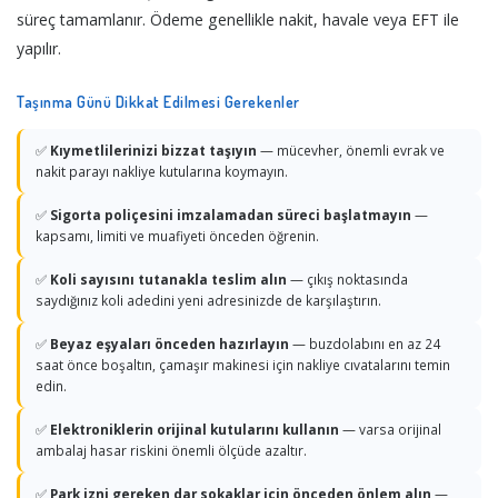
süreç tamamlanır. Ödeme genellikle nakit, havale veya EFT ile
yapılır.
Taşınma Günü Dikkat Edilmesi Gerekenler
✅
Kıymetlilerinizi bizzat taşıyın
— mücevher, önemli evrak ve
nakit parayı nakliye kutularına koymayın.
✅
Sigorta poliçesini imzalamadan süreci başlatmayın
—
kapsamı, limiti ve muafiyeti önceden öğrenin.
✅
Koli sayısını tutanakla teslim alın
— çıkış noktasında
saydığınız koli adedini yeni adresinizde de karşılaştırın.
✅
Beyaz eşyaları önceden hazırlayın
— buzdolabını en az 24
saat önce boşaltın, çamaşır makinesi için nakliye cıvatalarını temin
edin.
✅
Elektroniklerin orijinal kutularını kullanın
— varsa orijinal
ambalaj hasar riskini önemli ölçüde azaltır.
✅
Park izni gereken dar sokaklar için önceden önlem alın
—