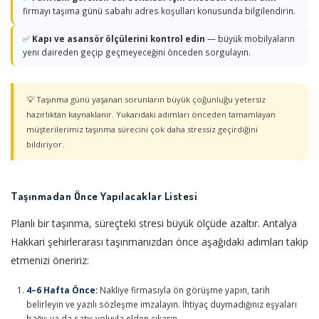
firmayı taşıma günü sabahı adres koşulları konusunda bilgilendirin.
✅
Kapı ve asansör ölçülerini kontrol edin
— büyük mobilyaların
yeni daireden geçip geçmeyeceğini önceden sorgulayın.
💡 Taşınma günü yaşanan sorunların büyük çoğunluğu yetersiz
hazırlıktan kaynaklanır. Yukarıdaki adımları önceden tamamlayan
müşterilerimiz taşınma sürecini çok daha stressiz geçirdiğini
bildiriyor.
Taşınmadan Önce Yapılacaklar Listesi
Planlı bir taşınma, süreçteki stresi büyük ölçüde azaltır. Antalya
Hakkari şehirlerarası taşınmanızdan önce aşağıdaki adımları takip
etmenizi öneririz:
4–6 Hafta Önce:
Nakliye firmasıyla ön görüşme yapın, tarih
belirleyin ve yazılı sözleşme imzalayın. İhtiyaç duymadığınız eşyaları
bağış ya da satış yoluyla elden çıkarın.