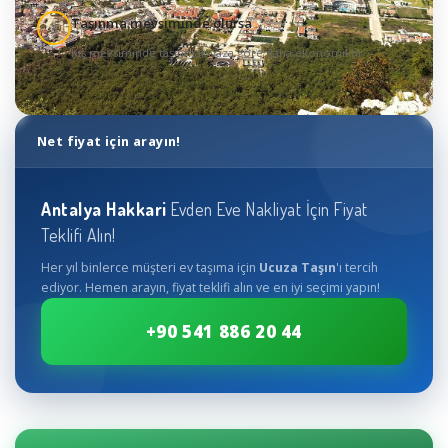
Taşınma mevsiminde olursa
3
Kış mevsiminde taşınmak yaza göre daha ekonomiktir
Net fiyat için arayın!
Antalya
Hakkari
Evden Eve Nakliyat İçin Fiyat
Teklifi Alın!
Her yıl binlerce müşteri ev taşıma için
Ucuza Taşın
'ı tercih
ediyor. Hemen arayın, fiyat teklifi alın ve en iyi seçimi yapın!
+90 541 886 20 44