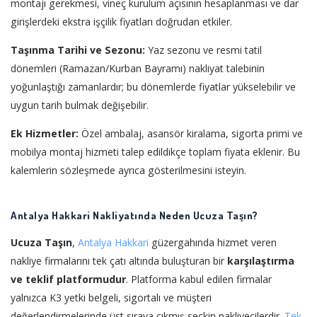
montajı gerekmesi, vineç kurulum açısının hesaplanması ve dar
girişlerdeki ekstra işçilik fiyatları doğrudan etkiler.
Taşınma Tarihi ve Sezonu:
Yaz sezonu ve resmi tatil
dönemleri (Ramazan/Kurban Bayramı) nakliyat talebinin
yoğunlaştığı zamanlardır; bu dönemlerde fiyatlar yükselebilir ve
uygun tarih bulmak değişebilir.
Ek Hizmetler:
Özel ambalaj, asansör kiralama, sigorta primi ve
mobilya montaj hizmeti talep edildikçe toplam fiyata eklenir. Bu
kalemlerin sözleşmede ayrıca gösterilmesini isteyin.
Antalya Hakkari Nakliyatında Neden Ucuza Taşın?
Ucuza Taşın
,
Antalya
Hakkari
güzergahında hizmet veren
nakliye firmalarını tek çatı altında buluşturan bir
karşılaştırma
ve teklif platformudur
. Platforma kabul edilen firmalar
yalnızca K3 yetki belgeli, sigortalı ve müşteri
değerlendirmelerinde üst sıraya çıkmış seçkin nakliyecilerdir.
Tek