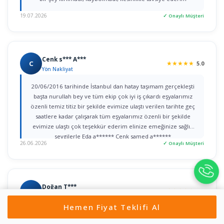
19.07.2026
✓ Onaylı Müşteri
Cenk s*** A***
C
★
★
★
★
★
5.0
Yön Nakliyat
20/06/2016 tarihinde İstanbul dan hatay taşımam gerçekleşti
başta nurullah bey ve tüm ekip çok iyi iş çıkardı eşyalarımız
özenli temiz titiz bir şekilde evimize ulaştı verilen tarihte geç
saatlere kadar çalışarak tüm eşyalarımız özenli bir şekilde
evimize ulaştı çok teşekkür ederim elinize emeğinize sağlık
sevgilerle Eda a****** Cenk samed a******
26.06.2026
✓ Onaylı Müşteri
Doğan T***
D
★
★
★
★
★
5.0
Aysa Nakliyat
Hemen Fiyat Teklifi Al
"İstanbul - Amasya arasındaki uzun mesafeli taşınma
işlemimizde Aysa Nakliyat ile çalıştık ve çok memnun kaldık.