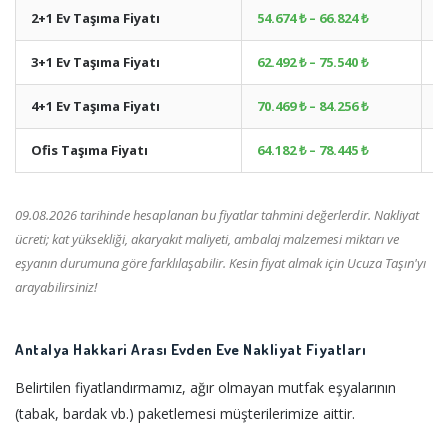
2+1 Ev Taşıma Fiyatı
54.674 ₺ – 66.824 ₺
+
3+1 Ev Taşıma Fiyatı
62.492 ₺ – 75.540 ₺
+
4+1 Ev Taşıma Fiyatı
70.469 ₺ – 84.256 ₺
+
Ofis Taşıma Fiyatı
64.182 ₺ – 78.445 ₺
+
09.08.2026 tarihinde hesaplanan bu fiyatlar tahmini değerlerdir. Nakliyat
ücreti; kat yüksekliği, akaryakıt maliyeti, ambalaj malzemesi miktarı ve
eşyanın durumuna göre farklılaşabilir. Kesin fiyat almak için Ucuza Taşın'yı
arayabilirsiniz!
Antalya Hakkari Arası Evden Eve Nakliyat Fiyatları
Belirtilen fiyatlandırmamız, ağır olmayan mutfak eşyalarının
(tabak, bardak vb.) paketlemesi müşterilerimize aittir.