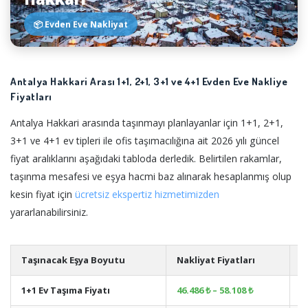
📦 Evden Eve Nakliyat
Antalya Hakkari Arası 1+1, 2+1, 3+1 ve 4+1 Evden Eve Nakliye
Fiyatları
Antalya Hakkari arasında taşınmayı planlayanlar için 1+1, 2+1,
3+1 ve 4+1 ev tipleri ile ofis taşımacılığına ait 2026 yılı güncel
fiyat aralıklarını aşağıdaki tabloda derledik. Belirtilen rakamlar,
taşınma mesafesi ve eşya hacmi baz alınarak hesaplanmış olup
kesin fiyat için
ücretsiz ekspertiz hizmetimizden
yararlanabilirsiniz.
Taşınacak Eşya Boyutu
Nakliyat Fiyatları
A
1+1 Ev Taşıma Fiyatı
46.486 ₺ – 58.108 ₺
+