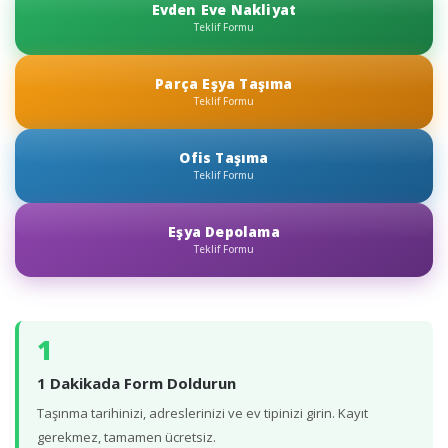
Evden Eve Nakliyat
Teklif Formu
Parça Eşya Taşıma
Teklif Formu
Ofis Taşıma
Teklif Formu
Eşya Depolama
Teklif Formu
1
1 Dakikada Form Doldurun
Taşınma tarihinizi, adreslerinizi ve ev tipinizi girin. Kayıt
gerekmez, tamamen ücretsiz.