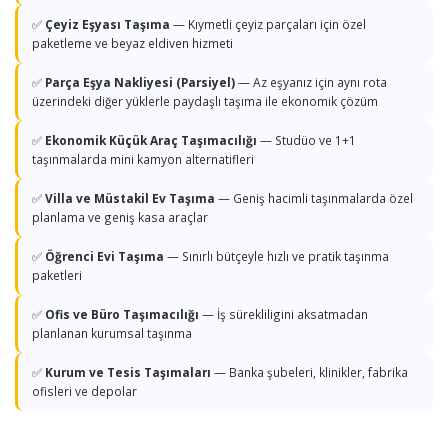
✅
Çeyiz Eşyası Taşıma
— Kıymetli çeyiz parçaları için özel
paketleme ve beyaz eldiven hizmeti
✅
Parça Eşya Nakliyesi (Parsiyel)
— Az eşyanız için aynı rota
üzerindeki diğer yüklerle paydaşlı taşıma ile ekonomik çözüm
✅
Ekonomik Küçük Araç Taşımacılığı
— Studüo ve 1+1
taşınmalarda mini kamyon alternatifleri
✅
Villa ve Müstakil Ev Taşıma
— Geniş hacimli taşınmalarda özel
planlama ve geniş kasa araçlar
✅
Öğrenci Evi Taşıma
— Sınırlı bütçeyle hızlı ve pratik taşınma
paketleri
✅
Ofis ve Büro Taşımacılığı
— İş sürekliligini aksatmadan
planlanan kurumsal taşınma
✅
Kurum ve Tesis Taşımaları
— Banka şubeleri, klinikler, fabrika
ofisleri ve depolar