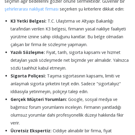
seçimin ağır bedellerini gözler önüne sermektedir. Güvenilir bir
şehirlerarası nakliyat firması
seçerken şu kriterlere dikkat edin:
K3 Yetki Belgesi:
T.C. Ulaştırma ve Altyapı Bakanlığı
tarafından verilen K3 belgesi, firmanın yasal nakliye faaliyeti
yürütme iznine sahip olduğunu kanıtlar. Bu belge olmadan
çalışan bir firma ile sözleşme yapmayın.
Yazılı Sözleşme:
Fiyat, tarih, sigorta kapsamı ve hizmet
detayları yazılı sözleşmede net biçimde yer almalıdır. Yalnızca
sözlü taahhüt kabul etmeyin.
Sigorta Poliçesi:
Taşıma sigortasının kapsamı, limiti ve
anlaşmalı sigorta şirketini teyit edin. Sadece "sigortalıyız"
iddiasıyla yetinmeyin, poliçeyi talep edin.
Gerçek Müşteri Yorumları:
Google, sosyal medya ve
bağımsız forum yorumlarını inceleyin. Firmanın yanıtladığı
olumsuz yorumlar dahi profesyonellik düzeyi hakkında fikir
verir.
Ücretsiz Ekspertiz:
Ciddiye alınabilir bir firma, fiyat