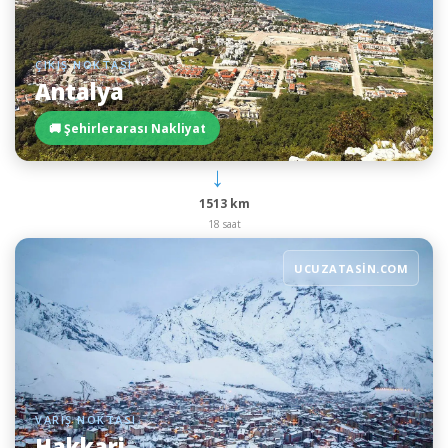
ÇIKIŞ NOKTASI
Antalya
🚚 Şehirlerarası Nakliyat
→
1513 km
18 saat
UCUZATASIN.COM
VARIŞ NOKTASI
Hakkari