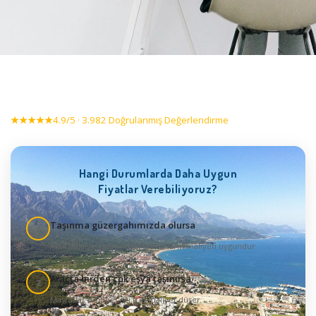
★★★★★
4.9/5 · 3.982 Doğrulanmış Değerlendirme
Hangi Durumlarda Daha Uygun
Fiyatlar Verebiliyoruz?
Taşınma güzergahımızda olursa
1
Aktif nakliye rotasındaki taşımaların maliyeti uygundur
Araçta birden çok eşya taşınırsa
2
Masraflar bölüneceği için maliyet düşer