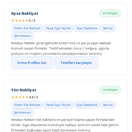
Aysa Nakliyat
K3 Belgeli
★★★★★
5 / 5
Evden Eve Nakliyat
Parça Eşya Taşıma
Eşya Depolama
Şehiriçi
Şehirlerarası
Antalya Hakkari güzergahında evden eve ve parça eşya nakliyat
hizmeti sunan firmadır. Teklif almadan önce C belgesi, sigorta
poliçesi ve müşteri yorumlarını karşılaştırmanızı öneririz.
Firma Profilini Gör
Teklifleri Karşılaştır
Yön Nakliyat
K3 Belgeli
★★★★★
4.9 / 5
Evden Eve Nakliyat
Parça Eşya Taşıma
Eşya Depolama
Şehiriçi
Şehirlerarası
Antalya Hakkari hat nakliyesi ve parsiyel taşıma yapan firmalardan
biridir. Eşya depolama hizmetiyle nakliye sürecini esnek hale getirir;
firmadan doğrudan yazılı teklif alınmasını öneririz.