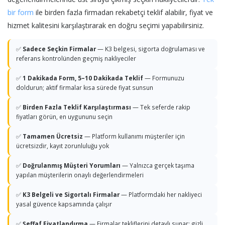
bir form
ile birden fazla firmadan rekabetçi teklif alabilir, fiyat ve
hizmet kalitesini karşılaştırarak en doğru seçimi yapabilirsiniz.
✅
Sadece Seçkin Firmalar
— K3 belgesi, sigorta doğrulaması ve
referans kontrolünden geçmiş nakliyeciler
✅
1 Dakikada Form, 5–10 Dakikada Teklif
— Formunuzu
doldurun; aktif firmalar kısa sürede fiyat sunsun
✅
Birden Fazla Teklif Karşılaştırması
— Tek seferde rakip
fiyatları görün, en uygununu seçin
✅
Tamamen Ücretsiz
— Platform kullanımı müşteriler için
ücretsizdir, kayıt zorunluluğu yok
✅
Doğrulanmış Müşteri Yorumları
— Yalnızca gerçek taşıma
yapılan müşterilerin onaylı değerlendirmeleri
✅
K3 Belgeli ve Sigortalı Firmalar
— Platformdaki her nakliyeci
yasal güvence kapsamında çalışır
✅
Şeffaf Fiyatlandırma
— Firmalar tekliflerini detaylı sunar; gizli