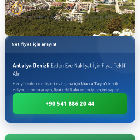
Taşınma mevsiminde olursa
3
Kış mevsiminde taşınmak yaza göre daha ekonomiktir
Net fiyat için arayın!
Antalya
Denizli
Evden Eve Nakliyat İçin Fiyat Teklifi
Alın!
Her yıl binlerce müşteri ev taşıma için
Ucuza Taşın
'ı tercih
ediyor. Hemen arayın, fiyat teklifi alın ve en iyi seçimi yapın!
+90 541 886 20 44