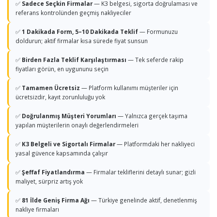
✅
Sadece Seçkin Firmalar
— K3 belgesi, sigorta doğrulaması ve
referans kontrolünden geçmiş nakliyeciler
✅
1 Dakikada Form, 5–10 Dakikada Teklif
— Formunuzu
doldurun; aktif firmalar kısa sürede fiyat sunsun
✅
Birden Fazla Teklif Karşılaştırması
— Tek seferde rakip
fiyatları görün, en uygununu seçin
✅
Tamamen Ücretsiz
— Platform kullanımı müşteriler için
ücretsizdir, kayıt zorunluluğu yok
✅
Doğrulanmış Müşteri Yorumları
— Yalnızca gerçek taşıma
yapılan müşterilerin onaylı değerlendirmeleri
✅
K3 Belgeli ve Sigortalı Firmalar
— Platformdaki her nakliyeci
yasal güvence kapsamında çalışır
✅
Şeffaf Fiyatlandırma
— Firmalar tekliflerini detaylı sunar; gizli
maliyet, sürpriz artış yok
✅
81 İlde Geniş Firma Ağı
— Türkiye genelinde aktif, denetlenmiş
nakliye firmaları