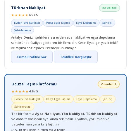
Türkhan Nakliyat
K3 Belgeli
★★★★★
4.9 / 5
Evden Eve Nakliyat
Parça Eşya Taşıma
Eşya Depolama
Şehiriçi
Şehirlerarası
Antalya Denizli şehirlerarası evden eve nakliyat ve eşya depolama
sektöründe faaliyet gösteren bir firmadır. Kesin fiyat için yazılı teklif
ve taşıma sözleşmesi istemeyi unutmayın.
Firma Profilini Gör
Teklifleri Karşılaştır
Ucuza Taşın Platformu
Önerilen ⭐
★★★★★
4.9 / 5
Evden Eve Nakliyat
Parça Eşya Taşıma
Eşya Depolama
Şehiriçi
Şehirlerarası
Tek bir formla
Aysa Nakliyat, Yön Nakliyat, Türkhan Nakliyat
ve daha fazlasından aynı anda teklif alın. Fiyatları, yorumları ve
belgeleri yan yana karşılaştırın.
✅ 5–10 dakikada birden fazla teklif