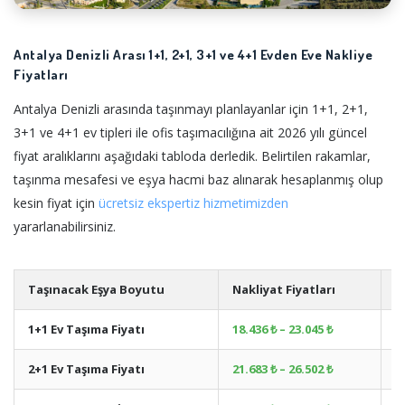
Antalya Denizli Arası 1+1, 2+1, 3+1 ve 4+1 Evden Eve Nakliye
Fiyatları
Antalya Denizli arasında taşınmayı planlayanlar için 1+1, 2+1,
3+1 ve 4+1 ev tipleri ile ofis taşımacılığına ait 2026 yılı güncel
fiyat aralıklarını aşağıdaki tabloda derledik. Belirtilen rakamlar,
taşınma mesafesi ve eşya hacmi baz alınarak hesaplanmış olup
kesin fiyat için
ücretsiz ekspertiz hizmetimizden
yararlanabilirsiniz.
Taşınacak Eşya Boyutu
Nakliyat Fiyatları
A
1+1 Ev Taşıma Fiyatı
18.436 ₺ – 23.045 ₺
+
2+1 Ev Taşıma Fiyatı
21.683 ₺ – 26.502 ₺
+