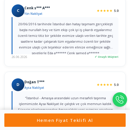
Cenk s*** A***
C
★
★
★
★
★
5.0
Yön Nakliyat
20/06/2016 tarihinde İstanbul dan hatay taşımam gerçekleşti
başta nurullah bey ve tüm ekip çok iyi iş çıkardı eşyalarımız
özenli temiz titiz bir şekilde evimize ulaştı verilen tarihte geç
saatlere kadar çalışarak tüm eşyalarımız özenli bir şekilde
evimize ulaştı çok teşekkür ederim elinize emeğinize sağlık
sevgilerle Eda a****** Cenk samed a******
26.06.2026
✓ Onaylı Müşteri
Doğan T***
D
★
★
★
★
★
5.0
Aysa Nakliyat
"İstanbul - Amasya arasındaki uzun mesafeli taşınma
işlemimizde Aysa Nakliyat ile çalıştık ve çok memnun kaldık.
Sürecin planlanmasından Amasya’daki yeni evimize eşyaların
sorunsuz yerleştirilmesine kadar her detayla bizzat ilgilenen
Hemen Fiyat Teklifi Al
Yahya Bey’e şükranlarımı sunarım. Kurumsal yaklaşımları, titiz
işçilikleri ve güven veren iletişimleri için tüm ekibe teşekkür