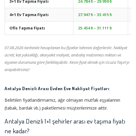
3+1 Ev Taşıma Fiyatı
24.784 ₺ – 29.959 ₺
+
4+1 Ev Taşıma Fiyatı
27.947 ₺ – 33.415 ₺
+
Ofis Taşıma Fiyatı
25.454 ₺ – 31.111 ₺
+
07.08.2026 tarihinde hesaplanan bu fiyatlar tahmini değerlerdir. Nakliyat
ücreti; kat yüksekliği, akaryakıt maliyeti, ambalaj malzemesi miktarı ve
eşyanın durumuna göre farklılaşabilir. Kesin fiyat almak için Ucuza Taşın'yı
arayabilirsiniz!
Antalya Denizli Arası Evden Eve Nakliyat Fiyatları
Belirtilen fiyatlandırmamız, ağır olmayan mutfak eşyalarının
(tabak, bardak vb.) paketlemesi müşterilerimize aittir.
Antalya Denizli 1+1 şehirler arası ev taşıma fiyatı
ne kadar?