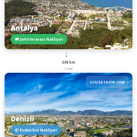
ÇIKIŞ NOKTASI
Antalya
🚚 Şehirlerarası Nakliyat
→
238 km
2 saat
UCUZATASIN.COM
VARIŞ NOKTASI
Denizli
📦 Evden Eve Nakliyat