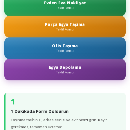
Evden Eve Nakliyat
Teklif Formu
Parça Eşya Taşıma
Teklif Formu
Ofis Taşıma
Teklif Formu
Eşya Depolama
Teklif Formu
1
1 Dakikada Form Doldurun
Taşınma tarihinizi, adreslerinizi ve ev tipinizi girin. Kayıt
gerekmez, tamamen ücretsiz.