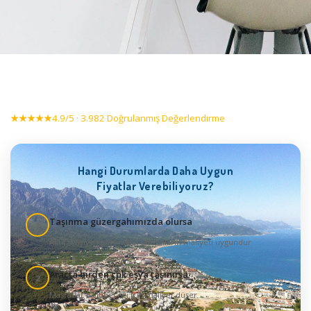
★★★★★
4.9/5 · 3.982 Doğrulanmış Değerlendirme
Hangi Durumlarda Daha Uygun
Fiyatlar Verebiliyoruz?
Taşınma güzergahımızda olursa
1
Aktif nakliye rotasındaki taşımaların maliyeti uygundur
Araçta birden çok eşya taşınırsa
2
Masraflar bölüneceği için maliyet düşer