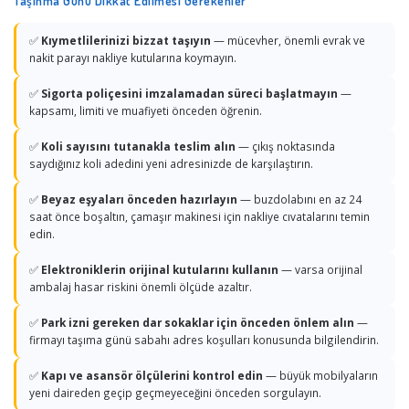
Taşınma Günü Dikkat Edilmesi Gerekenler
✅
Kıymetlilerinizi bizzat taşıyın
— mücevher, önemli evrak ve
nakit parayı nakliye kutularına koymayın.
✅
Sigorta poliçesini imzalamadan süreci başlatmayın
—
kapsamı, limiti ve muafiyeti önceden öğrenin.
✅
Koli sayısını tutanakla teslim alın
— çıkış noktasında
saydığınız koli adedini yeni adresinizde de karşılaştırın.
✅
Beyaz eşyaları önceden hazırlayın
— buzdolabını en az 24
saat önce boşaltın, çamaşır makinesi için nakliye cıvatalarını temin
edin.
✅
Elektroniklerin orijinal kutularını kullanın
— varsa orijinal
ambalaj hasar riskini önemli ölçüde azaltır.
✅
Park izni gereken dar sokaklar için önceden önlem alın
—
firmayı taşıma günü sabahı adres koşulları konusunda bilgilendirin.
✅
Kapı ve asansör ölçülerini kontrol edin
— büyük mobilyaların
yeni daireden geçip geçmeyeceğini önceden sorgulayın.