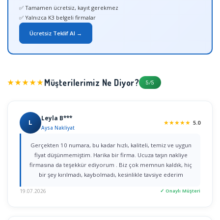
✅ Tamamen ücretsiz, kayıt gerekmez
✅ Yalnızca K3 belgeli firmalar
Ücretsiz Teklif Al →
Müşterilerimiz Ne Diyor?
★★★★★
5/5
Leyla B***
L
★
★
★
★
★
5.0
Aysa Nakliyat
Gerçekten 10 numara, bu kadar hızlı, kaliteli, temiz ve uygun
fiyat düşünmemiştim. Harika bir firma. Ucuza taşın nakliye
firmasına da teşekkür ediyorum . Biz çok memnun kaldık, hiç
bir şey kırılmadı, kaybolmadı, kesinlikle tavsiye ederim
19.07.2026
✓ Onaylı Müşteri