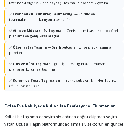
üzerindeki diğer yüklerle paydaşlı taşıma ile ekonomik çözüm
✅
Ekonomik Küçük Araç Taşımacılığı
— Studüo ve 1+1
taşınmalarda mini kamyon alternatifleri
✅
Villa ve Müstakil Ev Taşıma
— Geniş hacimli taşınmalarda özel
planlama ve geniş kasa araçlar
✅
Öğrenci Evi Taşıma
— Sınırlı bütçeyle hızlı ve pratik taşınma
paketleri
✅
Ofis ve Büro Taşımacılığı
— İş sürekliligini aksatmadan
planlanan kurumsal taşınma
✅
Kurum ve Tesis Taşımaları
— Banka şubeleri, klinikler, fabrika
ofisleri ve depolar
Evden Eve Nakliyede Kullanılan Profesyonel Ekipmanlar
Kaliteli bir taşınma deneyiminin ardında doğru ekipman seçimi
yatar.
Ucuza Taşın
platformundaki firmalar, sektörün en güncel