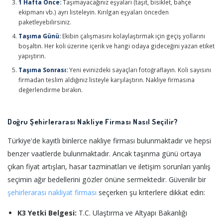
1 Hafta Önce:
Taşımayacağınız eşyaları (taşıt, bisiklet, bahçe
ekipmanı vb.) ayrı listeleyin. Kırılgan eşyaları önceden
paketleyebilirsiniz.
Taşıma Günü:
Ekibin çalışmasını kolaylaştırmak için geçiş yollarını
boşaltın. Her koli üzerine içerik ve hangi odaya gideceğini yazan etiket
yapıştırın.
Taşıma Sonrası:
Yeni evinizdeki sayaçları fotoğraflayın. Koli sayısını
firmadan teslim aldığınız listeyle karşılaştırın. Nakliye firmasına
değerlendirme bırakın.
Doğru Şehirlerarası Nakliye Firması Nasıl Seçilir?
Türkiye'de kayıtlı binlerce nakliye firması bulunmaktadır ve hepsi
benzer vaatlerde bulunmaktadır. Ancak taşınma günü ortaya
çıkan fiyat artışları, hasar tazminatları ve iletişim sorunları yanlış
seçimin ağır bedellerini gözler önüne sermektedir. Güvenilir bir
şehirlerarası nakliyat firması
seçerken şu kriterlere dikkat edin:
K3 Yetki Belgesi:
T.C. Ulaştırma ve Altyapı Bakanlığı