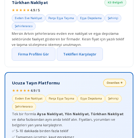
Türkhan Nakliyat
K3 Belgeli
★★★★★
4.9 / 5
Evden Eve Nakliyat
Parça Eşya Taşıma
Eşya Depolama
Şehiriçi
Şehirlerarası
Mersin Artvin şehirlerarası evden eve nakliyat ve eşya depolama
sektöründe faaliyet gösteren bir firmadır. Kesin fiyat için yazılı teklif
ve taşıma sözleşmesi istemeyi unutmayın.
Firma Profilini Gör
Teklifleri Karşılaştır
Ucuza Taşın Platformu
Önerilen ⭐
★★★★★
4.9 / 5
Evden Eve Nakliyat
Parça Eşya Taşıma
Eşya Depolama
Şehiriçi
Şehirlerarası
Tek bir formla
Aysa Nakliyat, Yön Nakliyat, Türkhan Nakliyat
ve daha fazlasından aynı anda teklif alın. Fiyatları, yorumları ve
belgeleri yan yana karşılaştırın.
✅ 5–10 dakikada birden fazla teklif
✅ Tamamen ücretsiz, kayıt gerekmez