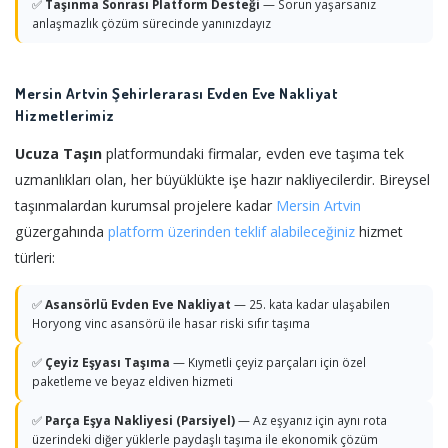
✅
Taşınma Sonrası Platform Desteği
— Sorun yaşarsanız
anlaşmazlık çözüm sürecinde yanınızdayız
Mersin Artvin Şehirlerarası Evden Eve Nakliyat
Hizmetlerimiz
Ucuza Taşın
platformundaki firmalar, evden eve taşıma tek
uzmanlıkları olan, her büyüklükte işe hazır nakliyecilerdir. Bireysel
taşınmalardan kurumsal projelere kadar
Mersin
Artvin
güzergahında
platform üzerinden teklif alabileceğiniz
hizmet
türleri:
✅
Asansörlü Evden Eve Nakliyat
— 25. kata kadar ulaşabilen
Horyong vinc asansörü ile hasar riski sıfır taşıma
✅
Çeyiz Eşyası Taşıma
— Kıymetli çeyiz parçaları için özel
paketleme ve beyaz eldiven hizmeti
✅
Parça Eşya Nakliyesi (Parsiyel)
— Az eşyanız için aynı rota
üzerindeki diğer yüklerle paydaşlı taşıma ile ekonomik çözüm