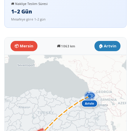
🚚 Nakliye Teslim Süresi
1–2 Gün
Mesafeye göre 1–2 gün
📦 Mersin
🏠 Artvin
🚚 1063 km
Artvin