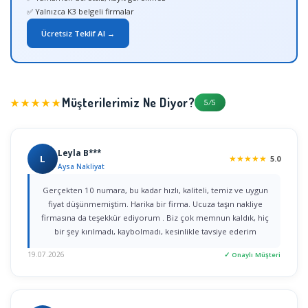
✅ Yalnızca K3 belgeli firmalar
Ücretsiz Teklif Al →
Müşterilerimiz Ne Diyor?
★★★★★
5/5
Leyla B***
L
★
★
★
★
★
5.0
Aysa Nakliyat
Gerçekten 10 numara, bu kadar hızlı, kaliteli, temiz ve uygun
fiyat düşünmemiştim. Harika bir firma. Ucuza taşın nakliye
firmasına da teşekkür ediyorum . Biz çok memnun kaldık, hiç
bir şey kırılmadı, kaybolmadı, kesinlikle tavsiye ederim
19.07.2026
✓ Onaylı Müşteri