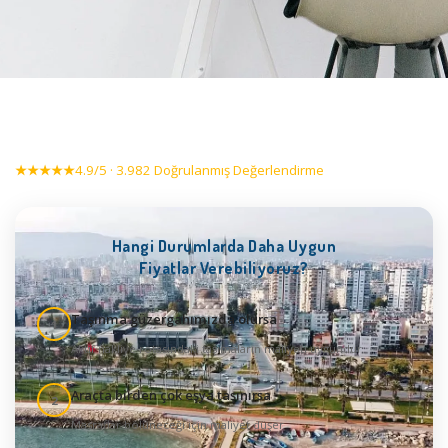
★★★★★
4.9/5 · 3.982 Doğrulanmış Değerlendirme
Hangi Durumlarda Daha Uygun
Fiyatlar Verebiliyoruz?
Taşınma güzergahımızda olursa
1
Aktif nakliye rotasındaki taşımaların maliyeti uygundur
Araçta birden çok eşya taşınırsa
2
Masraflar bölüneceği için maliyet düşer