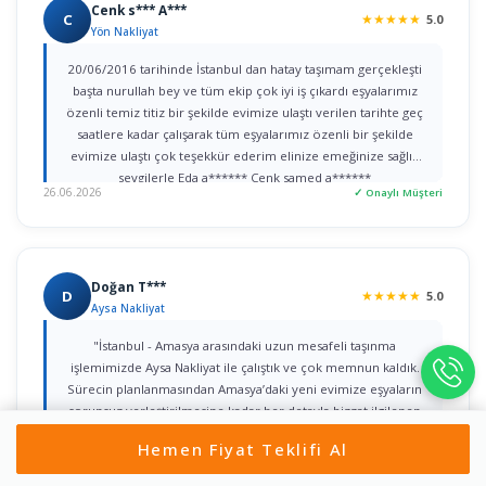
Cenk s*** A***
C
★
★
★
★
★
5.0
Yön Nakliyat
20/06/2016 tarihinde İstanbul dan hatay taşımam gerçekleşti
başta nurullah bey ve tüm ekip çok iyi iş çıkardı eşyalarımız
özenli temiz titiz bir şekilde evimize ulaştı verilen tarihte geç
saatlere kadar çalışarak tüm eşyalarımız özenli bir şekilde
evimize ulaştı çok teşekkür ederim elinize emeğinize sağlık
sevgilerle Eda a****** Cenk samed a******
26.06.2026
✓ Onaylı Müşteri
Doğan T***
D
★
★
★
★
★
5.0
Aysa Nakliyat
"İstanbul - Amasya arasındaki uzun mesafeli taşınma
işlemimizde Aysa Nakliyat ile çalıştık ve çok memnun kaldık.
Sürecin planlanmasından Amasya’daki yeni evimize eşyaların
sorunsuz yerleştirilmesine kadar her detayla bizzat ilgilenen
Yahya Bey’e şükranlarımı sunarım. Kurumsal yaklaşımları, titiz
Hemen Fiyat Teklifi Al
işçilikleri ve güven veren iletişimleri için tüm ekibe teşekkür
22.06.2026
✓ Onaylı Müşteri
ederim."