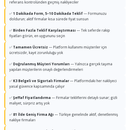
referans kontrolünden geçmiş nakliyeciler
✅
1 Dakikada Form, 5–10 Dakikada Teklif
— Formunuzu
doldurun; aktif firmalar kısa sürede fiyat sunsun
✅
Birden Fazla Teklif Karşılaştırması
— Tek seferde rakip
fiyatları görün, en uygununu seçin
✅
Tamamen Ücretsiz
— Platform kullanımı müşteriler için
ücretsizdir, kayıt zorunluluğu yok
✅
Doğrulanmış Müşteri Yorumları
— Yalnızca gerçek taşıma
yapılan müşterilerin onaylı değerlendirmeleri
✅
K3 Belgeli ve Sigortalı Firmalar
— Platformdaki her nakliyeci
yasal güvence kapsamında çalışır
✅
Şeffaf Fiyatlandırma
— Firmalar tekliflerini detaylı sunar; gizli
maliyet, sürpriz artış yok
✅
81 İlde Geniş Firma Ağı
— Türkiye genelinde aktif, denetlenmiş
nakliye firmaları