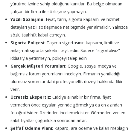
yürütme iznine sahip olduğunu kanıtlar. Bu belge olmadan
çalışan bir firma ile sözleşme yapmayın.
Yazılı Sözleşme:
Fiyat, tarih, sigorta kapsamı ve hizmet
detayları yazılı sözleşmede net biçimde yer almalıdır. Yalnızca
sözlü taahhüt kabul etmeyin.
Sigorta Poliçesi:
Taşıma sigortasının kapsamı, limiti ve
anlaşmalı sigorta şirketini teyit edin. Sadece "sigortalıyız"
iddiasıyla yetinmeyin, poliçeyi talep edin.
Gerçek Müşteri Yorumları:
Google, sosyal medya ve
bağımsız forum yorumlarını inceleyin. Firmanın yanıtladığı
olumsuz yorumlar dahi profesyonellik düzeyi hakkında fikir
verir.
Ücretsiz Ekspertiz:
Ciddiye alınabilir bir firma, fiyat
vermeden önce eşyaları yerinde görmek ya da en azından
fotoğraf/video üzerinden incelemek ister. Görmeden verilen
sabit fiyatlar çoğunlukla sonradan artar.
Şeffaf Ödeme Planı:
Kaparo, ara ödeme ve kalan meblağın