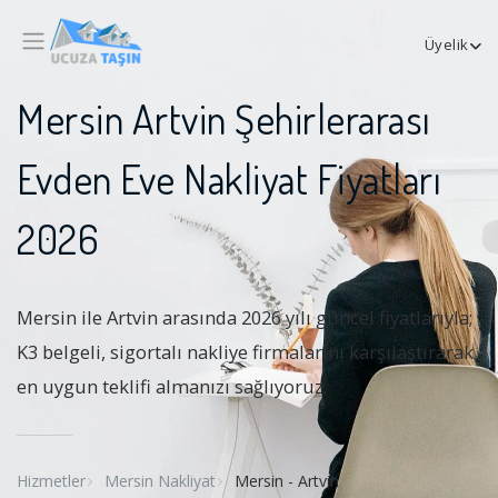
Üyelik
Mersin Artvin Şehirlerarası
Evden Eve Nakliyat Fiyatları
2026
Mersin ile Artvin arasında 2026 yılı güncel fiyatlarıyla;
K3 belgeli, sigortalı nakliye firmalarını karşılaştırarak
en uygun teklifi almanızı sağlıyoruz.
Hizmetler
Mersin Nakliyat
Mersin - Artvin