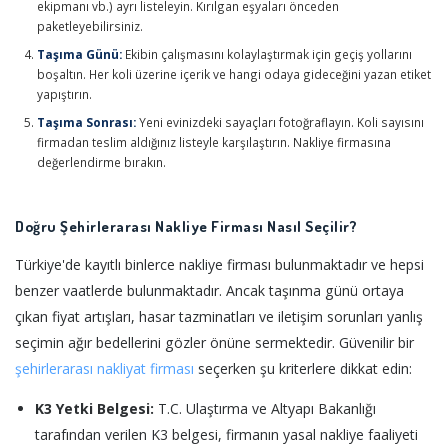
ekipmanı vb.) ayrı listeleyin. Kırılgan eşyaları önceden
paketleyebilirsiniz.
Taşıma Günü:
Ekibin çalışmasını kolaylaştırmak için geçiş yollarını
boşaltın. Her koli üzerine içerik ve hangi odaya gideceğini yazan etiket
yapıştırın.
Taşıma Sonrası:
Yeni evinizdeki sayaçları fotoğraflayın. Koli sayısını
firmadan teslim aldığınız listeyle karşılaştırın. Nakliye firmasına
değerlendirme bırakın.
Doğru Şehirlerarası Nakliye Firması Nasıl Seçilir?
Türkiye'de kayıtlı binlerce nakliye firması bulunmaktadır ve hepsi
benzer vaatlerde bulunmaktadır. Ancak taşınma günü ortaya
çıkan fiyat artışları, hasar tazminatları ve iletişim sorunları yanlış
seçimin ağır bedellerini gözler önüne sermektedir. Güvenilir bir
şehirlerarası nakliyat firması
seçerken şu kriterlere dikkat edin:
K3 Yetki Belgesi:
T.C. Ulaştırma ve Altyapı Bakanlığı
tarafından verilen K3 belgesi, firmanın yasal nakliye faaliyeti