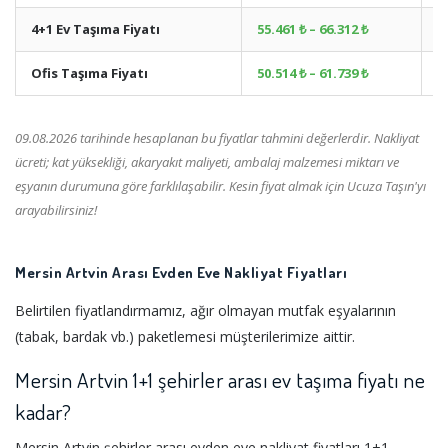
4+1 Ev Taşıma Fiyatı
55.461 ₺ – 66.312 ₺
+
Ofis Taşıma Fiyatı
50.514 ₺ – 61.739 ₺
+
09.08.2026 tarihinde hesaplanan bu fiyatlar tahmini değerlerdir. Nakliyat
ücreti; kat yüksekliği, akaryakıt maliyeti, ambalaj malzemesi miktarı ve
eşyanın durumuna göre farklılaşabilir. Kesin fiyat almak için Ucuza Taşın'yı
arayabilirsiniz!
Mersin Artvin Arası Evden Eve Nakliyat Fiyatları
Belirtilen fiyatlandırmamız, ağır olmayan mutfak eşyalarının
(tabak, bardak vb.) paketlemesi müşterilerimize aittir.
Mersin Artvin 1+1 şehirler arası ev taşıma fiyatı ne
kadar?
Mersin Artvin şehirler arası evden eve nakliyat fiyatları 1+1