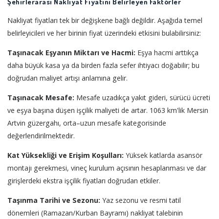
Şehirlerarası Nakliyat Fiyatını Belirleyen Faktörler
Nakliyat fiyatları tek bir değişkene bağlı değildir. Aşağıda temel
belirleyicileri ve her birinin fiyat üzerindeki etkisini bulabilirsiniz:
Taşınacak Eşyanın Miktarı ve Hacmi:
Eşya hacmi arttıkça
daha büyük kasa ya da birden fazla sefer ihtiyacı doğabilir; bu
doğrudan maliyet artışı anlamına gelir.
Taşınacak Mesafe:
Mesafe uzadıkça yakıt gideri, sürücü ücreti
ve eşya başına düşen işçilik maliyeti de artar. 1063 km'lik Mersin
Artvin güzergahı, orta–uzun mesafe kategorisinde
değerlendirilmektedir.
Kat Yüksekliği ve Erişim Koşulları:
Yüksek katlarda asansör
montajı gerekmesi, vineç kurulum açısının hesaplanması ve dar
girişlerdeki ekstra işçilik fiyatları doğrudan etkiler.
Taşınma Tarihi ve Sezonu:
Yaz sezonu ve resmi tatil
dönemleri (Ramazan/Kurban Bayramı) nakliyat talebinin