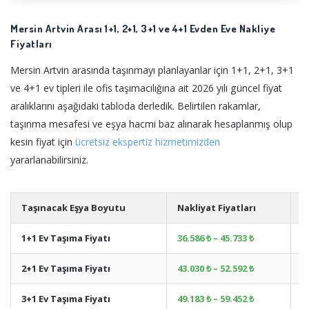
Mersin Artvin Arası 1+1, 2+1, 3+1 ve 4+1 Evden Eve Nakliye
Fiyatları
Mersin Artvin arasında taşınmayı planlayanlar için 1+1, 2+1, 3+1
ve 4+1 ev tipleri ile ofis taşımacılığına ait 2026 yılı güncel fiyat
aralıklarını aşağıdaki tabloda derledik. Belirtilen rakamlar,
taşınma mesafesi ve eşya hacmi baz alınarak hesaplanmış olup
kesin fiyat için
ücretsiz ekspertiz hizmetimizden
yararlanabilirsiniz.
Taşınacak Eşya Boyutu
Nakliyat Fiyatları
A
1+1 Ev Taşıma Fiyatı
36.586 ₺ – 45.733 ₺
+
2+1 Ev Taşıma Fiyatı
43.030 ₺ – 52.592 ₺
+
3+1 Ev Taşıma Fiyatı
49.183 ₺ – 59.452 ₺
+