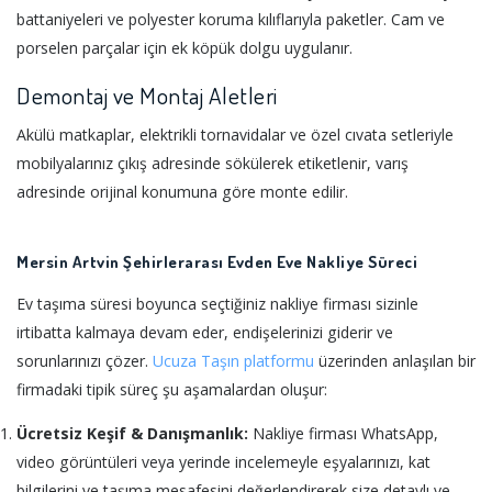
battaniyeleri ve polyester koruma kılıflarıyla paketler. Cam ve
porselen parçalar için ek köpük dolgu uygulanır.
Demontaj ve Montaj Aletleri
Akülü matkaplar, elektrikli tornavidalar ve özel cıvata setleriyle
mobilyalarınız çıkış adresinde sökülerek etiketlenir, varış
adresinde orijinal konumuna göre monte edilir.
Mersin Artvin Şehirlerarası Evden Eve Nakliye Süreci
Ev taşıma süresi boyunca seçtiğiniz nakliye firması sizinle
irtibatta kalmaya devam eder, endişelerinizi giderir ve
sorunlarınızı çözer.
Ucuza Taşın platformu
üzerinden anlaşılan bir
firmadaki tipik süreç şu aşamalardan oluşur:
Ücretsiz Keşif & Danışmanlık:
Nakliye firması WhatsApp,
video görüntüleri veya yerinde incelemeyle eşyalarınızı, kat
bilgilerini ve taşıma mesafesini değerlendirerek size detaylı ve