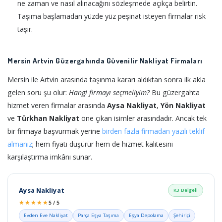
ne zaman ve nasıl alınacağını sözleşmede açıkça belirtin.
Taşıma başlamadan yüzde yüz peşinat isteyen firmalar risk
taşır.
Mersin Artvin Güzergahında Güvenilir Nakliyat Firmaları
Mersin ile Artvin arasında taşınma kararı aldıktan sonra ilk akla
gelen soru şu olur:
Hangi firmayı seçmeliyim?
Bu güzergahta
hizmet veren firmalar arasında
Aysa Nakliyat
,
Yön Nakliyat
ve
Türkhan Nakliyat
öne çıkan isimler arasındadır. Ancak tek
bir firmaya başvurmak yerine
birden fazla firmadan yazılı teklif
almanız
; hem fiyatı düşürür hem de hizmet kalitesini
karşılaştırma imkânı sunar.
Aysa Nakliyat
K3 Belgeli
★★★★★
5 / 5
Evden Eve Nakliyat
Parça Eşya Taşıma
Eşya Depolama
Şehiriçi