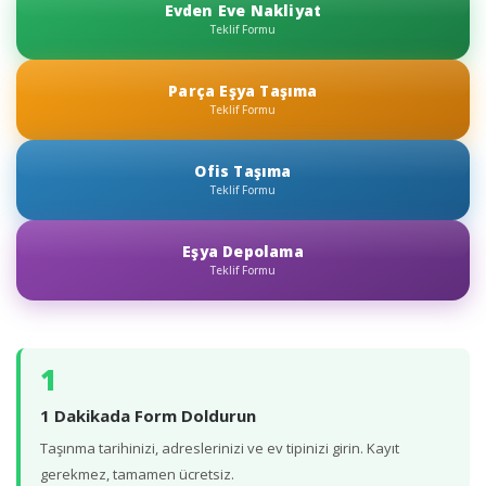
Evden Eve Nakliyat
Teklif Formu
Parça Eşya Taşıma
Teklif Formu
Ofis Taşıma
Teklif Formu
Eşya Depolama
Teklif Formu
1
1 Dakikada Form Doldurun
Taşınma tarihinizi, adreslerinizi ve ev tipinizi girin. Kayıt
gerekmez, tamamen ücretsiz.