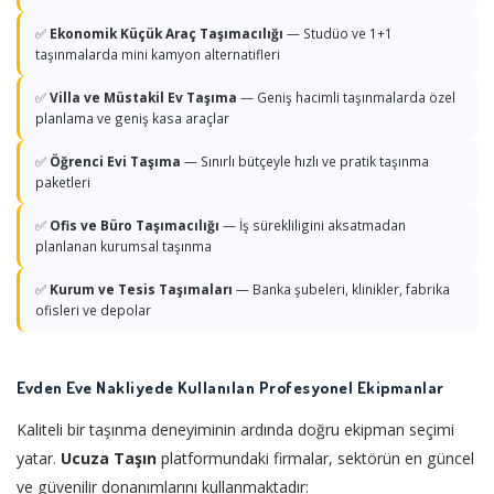
✅
Ekonomik Küçük Araç Taşımacılığı
— Studüo ve 1+1
taşınmalarda mini kamyon alternatifleri
✅
Villa ve Müstakil Ev Taşıma
— Geniş hacimli taşınmalarda özel
planlama ve geniş kasa araçlar
✅
Öğrenci Evi Taşıma
— Sınırlı bütçeyle hızlı ve pratik taşınma
paketleri
✅
Ofis ve Büro Taşımacılığı
— İş sürekliligini aksatmadan
planlanan kurumsal taşınma
✅
Kurum ve Tesis Taşımaları
— Banka şubeleri, klinikler, fabrika
ofisleri ve depolar
Evden Eve Nakliyede Kullanılan Profesyonel Ekipmanlar
Kaliteli bir taşınma deneyiminin ardında doğru ekipman seçimi
yatar.
Ucuza Taşın
platformundaki firmalar, sektörün en güncel
ve güvenilir donanımlarını kullanmaktadır: