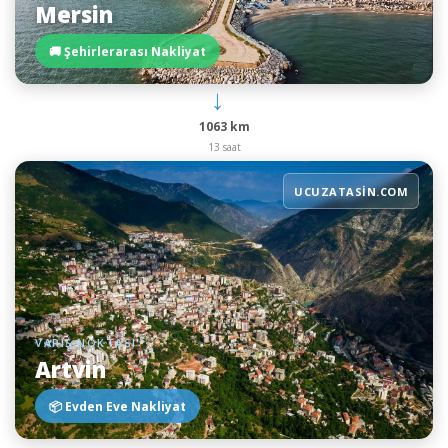
Mersin
🚚 Şehirlerarası Nakliyat
→
1063 km
13 saat
UCUZATASIN.COM
VARIŞ NOKTASI
Artvin
📦 Evden Eve Nakliyat