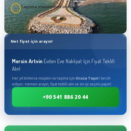
Taşınma mevsiminde olursa
3
Kış mevsiminde taşınmak yaza göre daha ekonomiktir
Net fiyat için arayın!
Mersin
Artvin
Evden Eve Nakliyat İçin Fiyat Teklifi
Alın!
Her yıl binlerce müşteri ev taşıma için
Ucuza Taşın
'ı tercih
ediyor. Hemen arayın, fiyat teklifi alın ve en iyi seçimi yapın!
+90 541 886 20 44