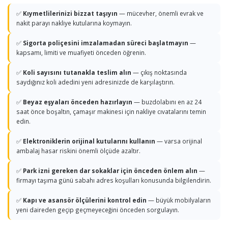
✅
Kıymetlilerinizi bizzat taşıyın
— mücevher, önemli evrak ve
nakit parayı nakliye kutularına koymayın.
✅
Sigorta poliçesini imzalamadan süreci başlatmayın
—
kapsamı, limiti ve muafiyeti önceden öğrenin.
✅
Koli sayısını tutanakla teslim alın
— çıkış noktasında
saydığınız koli adedini yeni adresinizde de karşılaştırın.
✅
Beyaz eşyaları önceden hazırlayın
— buzdolabını en az 24
saat önce boşaltın, çamaşır makinesi için nakliye cıvatalarını temin
edin.
✅
Elektroniklerin orijinal kutularını kullanın
— varsa orijinal
ambalaj hasar riskini önemli ölçüde azaltır.
✅
Park izni gereken dar sokaklar için önceden önlem alın
—
firmayı taşıma günü sabahı adres koşulları konusunda bilgilendirin.
✅
Kapı ve asansör ölçülerini kontrol edin
— büyük mobilyaların
yeni daireden geçip geçmeyeceğini önceden sorgulayın.