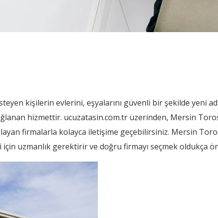
eyen kişilerin evlerini, eşyalarını güvenli bir şekilde yeni a
sağlanan hizmettir. ucuzatasin.com.tr üzerinden, Mersin Toro
layan firmalarla kolayca iletişime geçebilirsiniz. Mersin Tor
i için uzmanlık gerektirir ve doğru firmayı seçmek oldukça ön