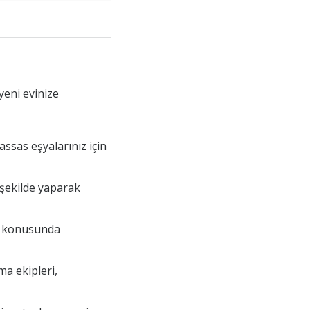
yeni evinize
assas eşyalarınız için
r şekilde yaparak
ma konusunda
ma ekipleri,