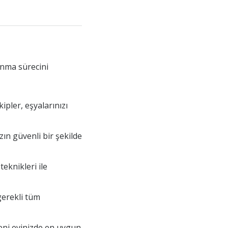
ınma sürecini
ipler, eşyalarınızı
zın güvenli bir şekilde
eknikleri ile
gerekli tüm
yeni evinizde en uygun