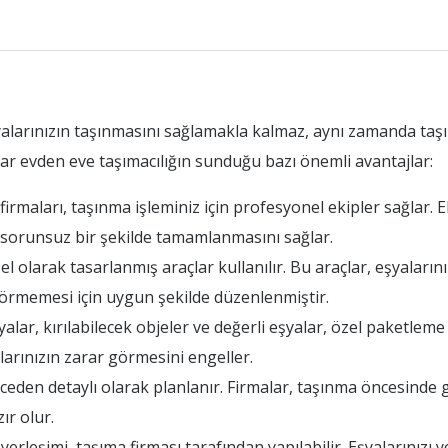
yalarınızın taşınmasını sağlamakla kalmaz, aynı zamanda taş
ar evden eve taşımacılığın sunduğu bazı önemli avantajlar:
rmaları, taşınma işleminiz için profesyonel ekipler sağlar. Ek
n sorunsuz bir şekilde tamamlanmasını sağlar.
 olarak tasarlanmış araçlar kullanılır. Bu araçlar, eşyalarını
 görmemesi için uygun şekilde düzenlenmiştir.
ar, kırılabilecek objeler ve değerli eşyalar, özel paketleme t
arınızın zarar görmesini engeller.
den detaylı olarak planlanır. Firmalar, taşınma öncesinde 
ır olur.
rleşimi, taşıma firması tarafından yapılabilir. Eşyalarınızı 