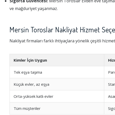
Sigorta Güvencesi:
Mersin Toroslar Evden eve taşıma s
ve mağduriyet yaşanmaz.
Mersin Toroslar Nakliyat Hizmet Seçe
Nakliyat firmaları farklı ihtiyaçlara yönelik çeşitli hizme
Kimler İçin Uygun
Hiz
Tek eşya taşıma
Par
Küçük evler, az eşya
Sta
Orta-yüksek katlı evler
Asa
Tüm müşteriler
Sigo