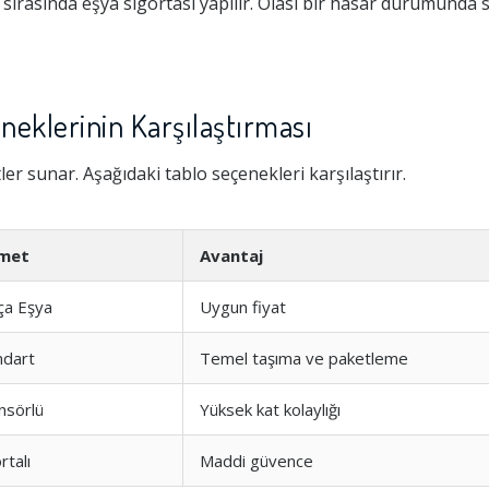
ırasında eşya sigortası yapılır. Olası bir hasar durumunda 
neklerinin Karşılaştırması
tler sunar. Aşağıdaki tablo seçenekleri karşılaştırır.
met
Avantaj
ça Eşya
Uygun fiyat
ndart
Temel taşıma ve paketleme
nsörlü
Yüksek kat kolaylığı
rtalı
Maddi güvence