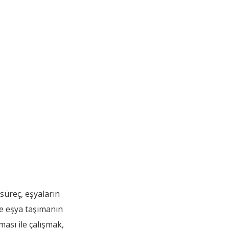
 süreç, eşyaların
ce eşya taşımanın
ması ile çalışmak,