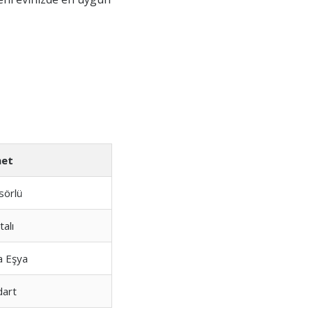
met
sörlü
talı
a Eşya
dart