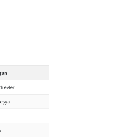
ygun
lı evler
 eşya
a