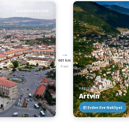
UCUZATASIN.COM
→
661 km
8 saat
VARIŞ NOKTASI
Artvin
📦 Evden Eve Nakliyat