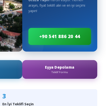
arayın, fiyat teklifi alın ve en iyi seçimi
yapın!
+90 541 886 20 44
Eşya Depolama
Teklif Formu
3
En İyi Teklifi Seçin