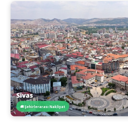
ÇIKIŞ NOKTASI
Sivas
🚚 Şehirlerarası Nakliyat