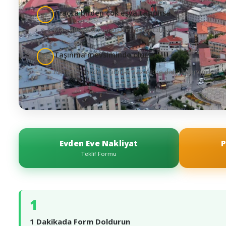
Araçta birden çok eşya taşınırsa
2
Masraflar bölüneceği için maliyet düşer
Taşınma mevsiminde olursa
3
Kış mevsiminde taşınmak yaza göre daha ekonomiktir
Evden Eve Nakliyat
P
Teklif Formu
1
1 Dakikada Form Doldurun