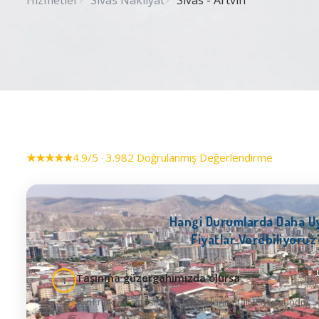
Hizmetler
Sivas Nakliyat
Sivas - Artvin
★★★★★
4.9/5 · 3.982 Doğrulanmış Değerlendirme
Hangi Durumlarda Daha U
Fiyatlar Verebiliyoruz
Taşınma güzergahımızda olursa
1
Aktif nakliye rotasındaki taşımaların maliyeti uygundur