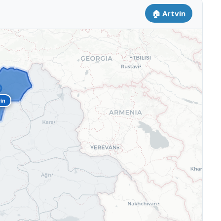
🏠 Artvin
vin