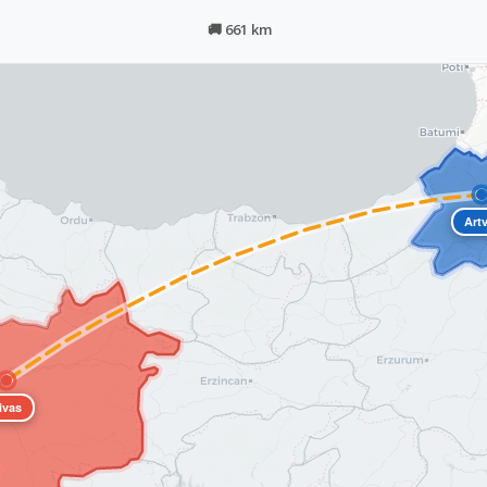
🚚 661 km
Art
ivas