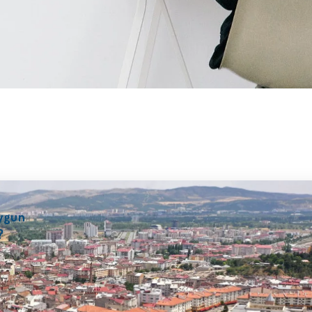
ygun
?