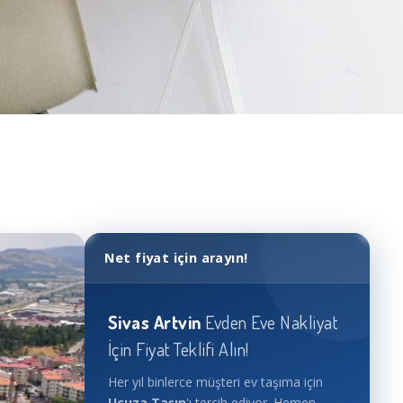
Net fiyat için arayın!
Sivas
Artvin
Evden Eve Nakliyat
İçin Fiyat Teklifi Alın!
Her yıl binlerce müşteri ev taşıma için
Ucuza Taşın
'ı tercih ediyor. Hemen