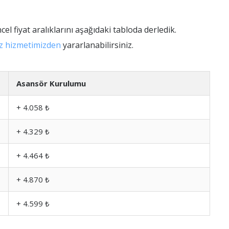
cel fiyat aralıklarını aşağıdaki tabloda derledik.
iz hizmetimizden
yararlanabilirsiniz.
Asansör Kurulumu
+ 4.058 ₺
+ 4.329 ₺
+ 4.464 ₺
+ 4.870 ₺
+ 4.599 ₺