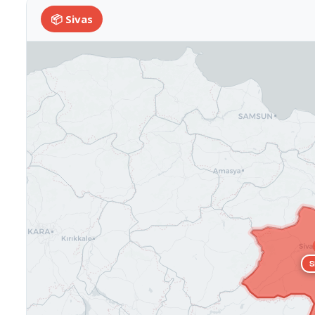
📦 Sivas
S