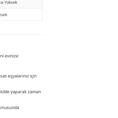
ta-Yüksek
ksek
ni evinize
sas eşyalarınız için
 şekilde yaparak zaman
 konusunda