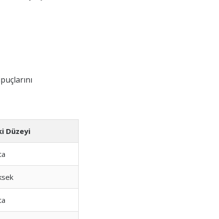
ipuçlarını
ki Düzeyi
ta
ksek
ta