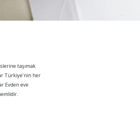
eslerine taşımak
ar Türkiye'nin her
nar Evden eve
emlidir.