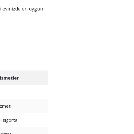
ni evinizde en uygun
izmetler
izmeti
l sigorta