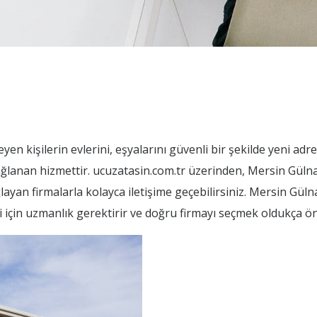
en kişilerin evlerini, eşyalarını güvenli bir şekilde yeni adr
sağlanan hizmettir. ucuzatasin.com.tr üzerinden, Mersin Güln
layan firmalarla kolayca iletişime geçebilirsiniz. Mersin Gül
i için uzmanlık gerektirir ve doğru firmayı seçmek oldukça ön