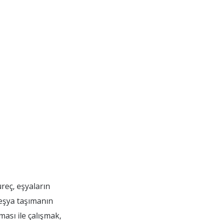
üreç, eşyaların
 eşya taşımanın
ması ile çalışmak,