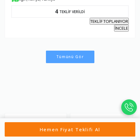
4
TEKLİF VERİLDİ
TEKLİF TOPLANIYOR
İNCELE
Tümünü Gör
Ahırlı Evden Eve Nakliyat
Akören Evden Eve Nakliyat
Hemen Fiyat Teklifi Al
Akşehir Evden Eve Nakliyat
Altınekin Evden Eve Nakliy