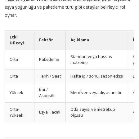
eşya yoğunluğu ve paketleme türü gibi detaylar belirleyici rol
oynar.
Etki
Faktör
Açıklama
İp
Düzeyi
Standart veya hassas
Kır
Orta
Paketleme
malzeme
pak
Orta
Tarih / Saat
Hafta içi / sonu, sezon etkisi
Erk
Kat /
Yüksek
Merdiven veya dış asansör
Asa
Asansör
Orta-
Oda sayısı ve metreküp
Eşya Hacmi
Vid
Yüksek
ölçüsü