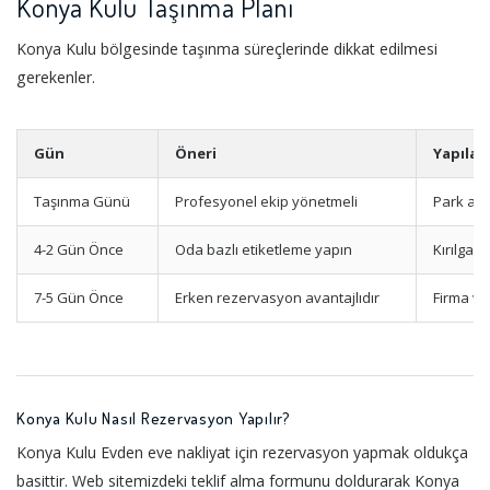
Konya Kulu Taşınma Planı
Konya Kulu bölgesinde taşınma süreçlerinde dikkat edilmesi
gerekenler.
Gün
Öneri
Yapılac
Taşınma Günü
Profesyonel ekip yönetmeli
Park ala
4-2 Gün Önce
Oda bazlı etiketleme yapın
Kırılgan
7-5 Gün Önce
Erken rezervasyon avantajlıdır
Firma ve
Konya Kulu Nasıl Rezervasyon Yapılır?
Konya Kulu Evden eve nakliyat için rezervasyon yapmak oldukça
basittir. Web sitemizdeki teklif alma formunu doldurarak Konya