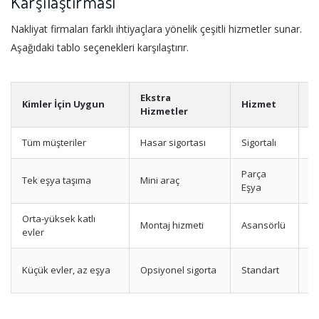
Karşılaştırması
Nakliyat firmaları farklı ihtiyaçlara yönelik çeşitli hizmetler sunar.
Aşağıdaki tablo seçenekleri karşılaştırır.
Ekstra
Kimler İçin Uygun
Hizmet
A
Hizmetler
Tüm müşteriler
Hasar sigortası
Sigortalı
M
Parça
Tek eşya taşıma
Mini araç
Uy
Eşya
Orta-yüksek katlı
Montaj hizmeti
Asansörlü
Yü
evler
T
Küçük evler, az eşya
Opsiyonel sigorta
Standart
p