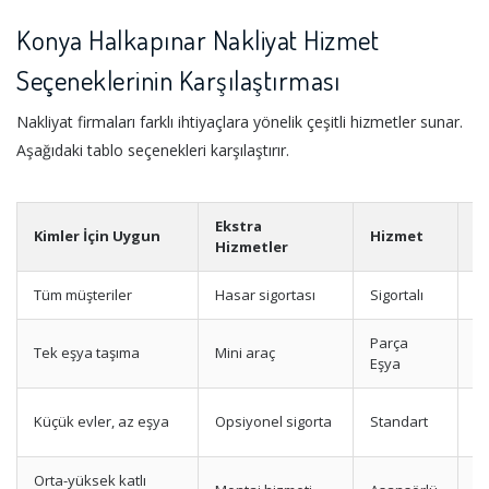
Konya Halkapınar Nakliyat Hizmet
Seçeneklerinin Karşılaştırması
Nakliyat firmaları farklı ihtiyaçlara yönelik çeşitli hizmetler sunar.
Aşağıdaki tablo seçenekleri karşılaştırır.
Ekstra
Kimler İçin Uygun
Hizmet
A
Hizmetler
Tüm müşteriler
Hasar sigortası
Sigortalı
M
Parça
Tek eşya taşıma
Mini araç
Uy
Eşya
T
Küçük evler, az eşya
Opsiyonel sigorta
Standart
p
Orta-yüksek katlı