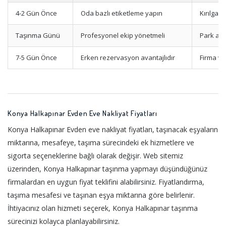
4-2 Gün Önce
Oda bazlı etiketleme yapın
Kırılgan
Taşınma Günü
Profesyonel ekip yönetmeli
Park ala
7-5 Gün Önce
Erken rezervasyon avantajlıdır
Firma ve
Konya Halkapınar Evden Eve Nakliyat Fiyatları
Konya Halkapınar Evden eve nakliyat fiyatları, taşınacak eşyaların
miktarına, mesafeye, taşıma sürecindeki ek hizmetlere ve
sigorta seçeneklerine bağlı olarak değişir. Web sitemiz
üzerinden, Konya Halkapınar taşınma yapmayı düşündüğünüz
firmalardan en uygun fiyat teklifini alabilirsiniz. Fiyatlandırma,
taşıma mesafesi ve taşınan eşya miktarına göre belirlenir.
İhtiyacınız olan hizmeti seçerek, Konya Halkapınar taşınma
sürecinizi kolayca planlayabilirsiniz.