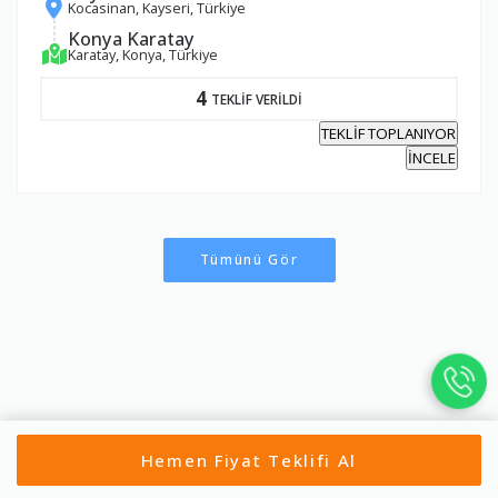
Kocasinan, Kayseri, Türkiye
Konya Karatay
Karatay, Konya, Türkiye
4
TEKLİF VERİLDİ
TEKLİF TOPLANIYOR
İNCELE
Tümünü Gör
Hemen Fiyat Teklifi Al
Ahırlı Evden Eve Nakliyat
Akören Evden Eve Nakliyat