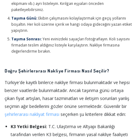
ekipmanı vb.) ayrı listeleyin. Kırılgan eşyaları önceden
paketleyebilirsiniz.
Taşıma Günü:
Ekibin çalışmasını kolaylaştırmak için geçiş yollarını
boşaltın. Her koli üzerine içerik ve hangi odaya gideceğini yazan etiket
yapıştırın.
Taşıma Sonrası:
Yeni evinizdeki sayaçları fotoğraflayın. Koli sayısını
firmadan teslim aldığınız listeyle karşılaştırın. Nakliye firmasına
değerlendirme bırakın.
Doğru Şehirlerarası Nakliye Firması Nasıl Seçilir?
Türkiye'de kayıtlı binlerce nakliye firması bulunmaktadır ve hepsi
benzer vaatlerde bulunmaktadır. Ancak taşınma günü ortaya
çıkan fiyat artışları, hasar tazminatları ve iletişim sorunları yanlış
seçimin ağır bedellerini gözler önüne sermektedir. Güvenilir bir
şehirlerarası nakliyat firması
seçerken şu kriterlere dikkat edin:
K3 Yetki Belgesi:
T.C. Ulaştırma ve Altyapı Bakanlığı
tarafından verilen K3 belgesi, firmanın yasal nakliye faaliyeti