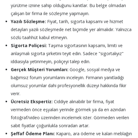
yürütme iznine sahip olduğunu kanıtlar. Bu belge olmadan
çalışan bir firma ile sözleşme yapmayın.
Yazılı Sözleşme:
Fiyat, tarih, sigorta kapsamı ve hizmet
detayları yazılı sözleşmede net biçimde yer almalıdır. Yalnızca
sözlü taahhüt kabul etmeyin.
Sigorta Poliçesi:
Taşıma sigortasının kapsamı, limiti ve
anlaşmalı sigorta şirketini teyit edin. Sadece "sigortalıyız"
iddiasıyla yetinmeyin, poliçeyi talep edin.
Gerçek Müşteri Yorumları:
Google, sosyal medya ve
bağımsız forum yorumlarını inceleyin. Firmanın yanıtladığı
olumsuz yorumlar dahi profesyonellik düzeyi hakkında fikir
verir.
Ücretsiz Ekspertiz:
Ciddiye alınabilir bir firma, fiyat
vermeden önce eşyaları yerinde görmek ya da en azından
fotoğraf/video üzerinden incelemek ister. Görmeden verilen
sabit fiyatlar çoğunlukla sonradan artar.
Şeffaf Ödeme Planı:
Kaparo, ara ödeme ve kalan meblağın