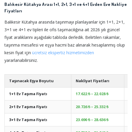
Balıkesir Kütahya Arası 1+1, 2+1, 3+1 ve 4+1 Evden Eve Nakliye
Fiyatları
Balıkesir Kütahya arasında taşınmayı planlayanlar için 1+1, 2+1,
3+1 ve 4+1 ev tipleri ile ofis taşımacılığına ait 2026 yılı güncel
fiyat aralıklarını aşağıdaki tabloda derledik. Belirtilen rakamlar,
taşınma mesafesi ve eşya hacmi baz alınarak hesaplanmış olup
kesin fiyat için
ücretsiz ekspertiz hizmetimizden
yararlanabilirsiniz.
Taşınacak Eşya Boyutu
Nakliyat Fiyatları
A
1+1 Ev Taşıma Fiyatı
17.622 ₺ – 22.028 ₺
+
2+1 Ev Taşıma Fiyatı
20.726 ₺ – 25.332 ₺
+
3+1 Ev Taşıma Fiyatı
23.690 ₺ – 28.636 ₺
+