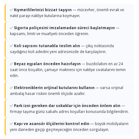
✅
Kıymetlilerinizi bizzat taşıyın
— mücevher, önemli evrak ve
nakit parayı nakliye kutularına koymayın.
✅
Sigorta poliçesini imzalamadan süreci başlatmayın
—
kapsamı, limiti ve muafiyeti önceden öğrenin.
✅
Koli sayısını tutanakla teslim alın
— çıkış noktasında
saydığınız koli adedini yeni adresinizde de karşılaştırın.
✅
Beyaz eşyaları önceden hazırlayın
— buzdolabını en az 24
saat önce boşaltın, çamaşır makinesi için nakliye cıvatalarını temin
edin.
✅
Elektroniklerin orijinal kutularını kullanın
— varsa orijinal
ambalaj hasar riskini önemli ölçüde azaltır.
✅
Park izni gereken dar sokaklar için önceden önlem alın
—
firmayı taşıma günü sabahı adres koşulları konusunda bilgilendirin.
✅
Kapı ve asansör ölçülerini kontrol edin
— büyük mobilyaların
yeni daireden geçip geçmeyeceğini önceden sorgulayın.