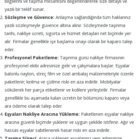
bilgilerini ve taşıma mesafesini değerlendirerek size detaylı ve
yazılı bir teklif sunar.
Sözleşme ve Güvence:
Anlaşma sağlandığında tüm haklarınız
yazılı sözleşmeyle güvence altına alınır. Sözleşmede taşınma
tarihi, nakliye ücreti, sigorta ve hizmet detayları net biçimde yer
alır. Firmalar genellikle işe başlama onayı olarak bir kaparo talep
eder.
Profesyonel Paketleme:
Taşınma günü nakliye firmasının
profesyonel ekibi adresinize gelir ve çalışmalara başlar. Eşyalar
balonlu naylon, streç film ve özel ambalaj malzemeleriyle özenle
paketlenir; kırılma ve çizilme riski en aza indirilir. Mobilyalar
sökülerek her parça etiketlenir ve kolilere yerleştirilir. Firmalar
genellikle bu aşamada kalan ücretin bir bölümünü kaparo veya
ara ödeme olarak talep eder.
Eşyaları Nakliye Aracına Yükleme:
Paketlenen eşyalar nakliye
aracına güvenli biçimde yüklenir ve uygun şekilde istifenir. Ağır ve
hassas eşyalar sabitlenerek hasar riski en aza indirilir.
Taşıma Süreci:
Araca yüklenen eşyalarınız yeni adresinize