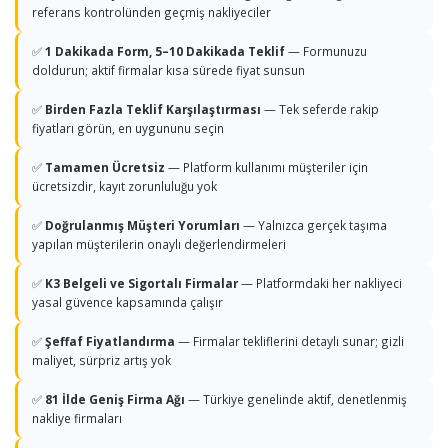
referans kontrolünden geçmiş nakliyeciler
✅
1 Dakikada Form, 5–10 Dakikada Teklif
— Formunuzu
doldurun; aktif firmalar kısa sürede fiyat sunsun
✅
Birden Fazla Teklif Karşılaştırması
— Tek seferde rakip
fiyatları görün, en uygununu seçin
✅
Tamamen Ücretsiz
— Platform kullanımı müşteriler için
ücretsizdir, kayıt zorunluluğu yok
✅
Doğrulanmış Müşteri Yorumları
— Yalnızca gerçek taşıma
yapılan müşterilerin onaylı değerlendirmeleri
✅
K3 Belgeli ve Sigortalı Firmalar
— Platformdaki her nakliyeci
yasal güvence kapsamında çalışır
✅
Şeffaf Fiyatlandırma
— Firmalar tekliflerini detaylı sunar; gizli
maliyet, sürpriz artış yok
✅
81 İlde Geniş Firma Ağı
— Türkiye genelinde aktif, denetlenmiş
nakliye firmaları