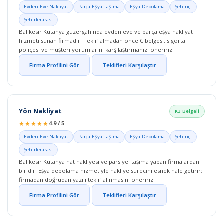
Evden Eve Nakliyat
Parça Eşya Taşıma
Eşya Depolama
Şehiriçi
Şehirlerarası
Balıkesir Kütahya güzergahında evden eve ve parça eşya nakliyat
hizmeti sunan firmadır. Teklif almadan önce C belgesi, sigorta
poliçesi ve müşteri yorumlarını karşılaştırmanızı öneririz.
Firma Profilini Gör
Teklifleri Karşılaştır
Yön Nakliyat
K3 Belgeli
★★★★★
4.9 / 5
Evden Eve Nakliyat
Parça Eşya Taşıma
Eşya Depolama
Şehiriçi
Şehirlerarası
Balıkesir Kütahya hat nakliyesi ve parsiyel taşıma yapan firmalardan
biridir. Eşya depolama hizmetiyle nakliye sürecini esnek hale getirir;
firmadan doğrudan yazılı teklif alınmasını öneririz.
Firma Profilini Gör
Teklifleri Karşılaştır