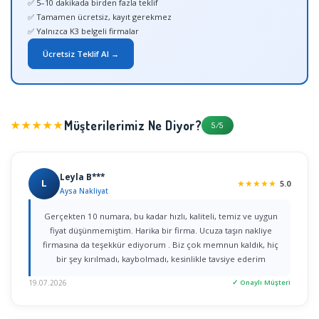
✅ 5–10 dakikada birden fazla teklif
✅ Tamamen ücretsiz, kayıt gerekmez
✅ Yalnızca K3 belgeli firmalar
Ücretsiz Teklif Al →
Müşterilerimiz Ne Diyor?
★★★★★
5/5
Leyla B***
L
★
★
★
★
★
5.0
Aysa Nakliyat
Gerçekten 10 numara, bu kadar hızlı, kaliteli, temiz ve uygun
fiyat düşünmemiştim. Harika bir firma. Ucuza taşın nakliye
firmasına da teşekkür ediyorum . Biz çok memnun kaldık, hiç
bir şey kırılmadı, kaybolmadı, kesinlikle tavsiye ederim
19.07.2026
✓ Onaylı Müşteri