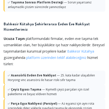
✅
Taşınma Sonrası Platform Desteği
— Sorun yaşarsanız
anlaşmazlık çözüm sürecinde yanınızdayız
Balıkesir Kütahya Şehirlerarası Evden Eve Nakliyat
Hizmetlerimiz
Ucuza Taşın
platformundaki firmalar, evden eve taşıma tek
uzmanlıkları olan, her büyüklükte işe hazır nakliyecilerdir. Bireysel
taşınmalardan kurumsal projelere kadar
Balıkesir
Kütahya
güzergahında
platform üzerinden teklif alabileceğiniz
hizmet
türleri:
✅
Asansörlü Evden Eve Nakliyat
— 25. kata kadar ulaşabilen
Horyong vinc asansörü ile hasar riski sıfır taşıma
✅
Çeyiz Eşyası Taşıma
— Kıymetli çeyiz parçaları için özel
paketleme ve beyaz eldiven hizmeti
✅
Parça Eşya Nakliyesi (Parsiyel)
— Az eşyanız için aynı rota
üzerindeki diğer yüklerle paydaşlı taşıma ile ekonomik çözüm