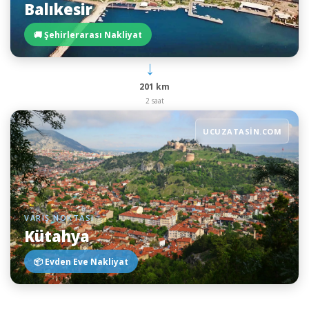
Balıkesir
🚚 Şehirlerarası Nakliyat
→
201 km
2 saat
UCUZATASIN.COM
VARIŞ NOKTASI
Kütahya
📦 Evden Eve Nakliyat