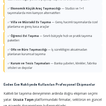
✅
Ekonomik Küçük Araç Taşımacılığı
— Studüo ve 1+1
taşınmalarda mini kamyon alternatifleri
✅
Villa ve Müstakil Ev Taşıma
— Geniş hacimli taşınmalarda özel
planlama ve geniş kasa araçlar
✅
Öğrenci Evi Taşıma
— Sınırlı bütçeyle hızlı ve pratik taşınma
paketleri
✅
Ofis ve Büro Taşımacılığı
— İş sürekliligini aksatmadan
planlanan kurumsal taşınma
✅
Kurum ve Tesis Taşımaları
— Banka şubeleri, klinikler, fabrika
ofisleri ve depolar
Evden Eve Nakliyede Kullanılan Profesyonel Ekipmanlar
Kaliteli bir taşınma deneyiminin ardında doğru ekipman seçimi
yatar.
Ucuza Taşın
platformundaki firmalar, sektörün en güncel
ve güvenilir donanımlarını kullanmaktadır: