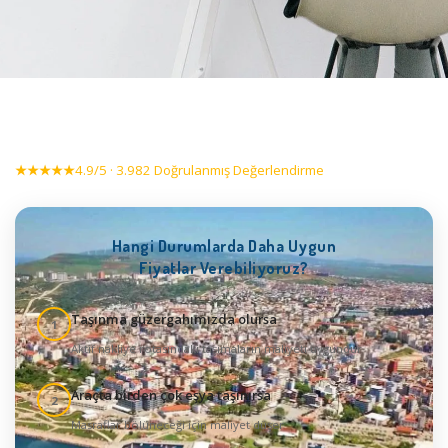
★★★★★
4.9/5 · 3.982 Doğrulanmış Değerlendirme
Hangi Durumlarda Daha Uygun
Fiyatlar Verebiliyoruz?
Taşınma güzergahımızda olursa
1
Aktif nakliye rotasındaki taşımaların maliyeti uygundur
Araçta birden çok eşya taşınırsa
2
Masraflar bölüneceği için maliyet düşer