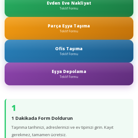
Evden Eve Nakliyat
Teklif Formu
Parça Eşya Taşıma
Teklif Formu
Ofis Taşıma
Teklif Formu
Eşya Depolama
Teklif Formu
1
1 Dakikada Form Doldurun
Taşınma tarihinizi, adreslerinizi ve ev tipinizi girin. Kayıt
gerekmez, tamamen ücretsiz.