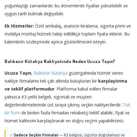
yoğunlaştığı zamanlardır; bu dönemlerde fiyatlar yükselebilir ve
uygun tarih bulmak değişebilir.
Ek Hizmetler:
Özel ambalaj, asansör kiralama, sigorta primi ve
mobilya montaj hizmeti talep edildikçe toplam fiyata eklenir. Bu
kalemlerin sözleşmede ayrıca gösterilmesini isteyin.
Balıkesir Kütahya Nakliyatında Neden Ucuza Taşın?
Ucuza Taşın
,
Balıkesir
Kütahya
güzergahında hizmet veren
nakliye firmalarını tek çatı altında buluşturan bir
karşılaştırma
ve teklif platformudur
. Platforma kabul edilen firmalar
yalnızca K3 yetki belgeli, sigortalı ve müşteri
değerlendirmelerinde üst sıraya çıkmış seçkin nakliyecilerdir.
Tek
bir form
ile birden fazla firmadan rekabetçi teklif alabilir, fiyat ve
hizmet kalitesini karşılaştırarak en doğru seçimi yapabilirsiniz.
✅
Sadece Seçkin Firmalar
— K3 belgesi, sigorta doğrulaması ve