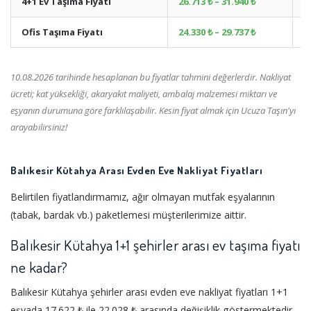
4+1 Ev Taşıma Fiyatı
26.713 ₺ – 31.940 ₺
+
Ofis Taşıma Fiyatı
24.330 ₺ – 29.737 ₺
+
10.08.2026 tarihinde hesaplanan bu fiyatlar tahmini değerlerdir. Nakliyat
ücreti; kat yüksekliği, akaryakıt maliyeti, ambalaj malzemesi miktarı ve
eşyanın durumuna göre farklılaşabilir. Kesin fiyat almak için Ucuza Taşın'yı
arayabilirsiniz!
Balıkesir Kütahya Arası Evden Eve Nakliyat Fiyatları
Belirtilen fiyatlandırmamız, ağır olmayan mutfak eşyalarının
(tabak, bardak vb.) paketlemesi müşterilerimize aittir.
Balıkesir Kütahya 1+1 şehirler arası ev taşıma fiyatı
ne kadar?
Balıkesir Kütahya şehirler arası evden eve nakliyat fiyatları 1+1
eşyada 17.622 ₺ ile 22.028 ₺ arasında değişiklik göstermektedir.