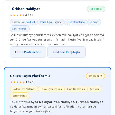
Türkhan Nakliyat
K3 Belgeli
★★★★★
4.9 / 5
Evden Eve Nakliyat
Parça Eşya Taşıma
Eşya Depolama
Şehiriçi
Şehirlerarası
Balıkesir Kütahya şehirlerarası evden eve nakliyat ve eşya depolama
sektöründe faaliyet gösteren bir firmadır. Kesin fiyat için yazılı teklif
ve taşıma sözleşmesi istemeyi unutmayın.
Firma Profilini Gör
Teklifleri Karşılaştır
Ucuza Taşın Platformu
Önerilen ⭐
★★★★★
4.9 / 5
Evden Eve Nakliyat
Parça Eşya Taşıma
Eşya Depolama
Şehiriçi
Şehirlerarası
Tek bir formla
Aysa Nakliyat, Yön Nakliyat, Türkhan Nakliyat
ve daha fazlasından aynı anda teklif alın. Fiyatları, yorumları ve
belgeleri yan yana karşılaştırın.