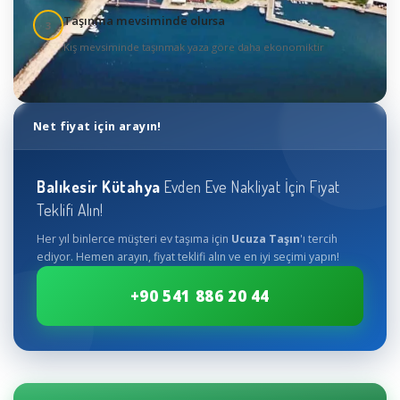
Taşınma mevsiminde olursa
3
Kış mevsiminde taşınmak yaza göre daha ekonomiktir
Net fiyat için arayın!
Balıkesir
Kütahya
Evden Eve Nakliyat İçin Fiyat
Teklifi Alın!
Her yıl binlerce müşteri ev taşıma için
Ucuza Taşın
'ı tercih
ediyor. Hemen arayın, fiyat teklifi alın ve en iyi seçimi yapın!
+90 541 886 20 44