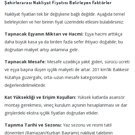
Şehirlerarası Nakliyat Fiyatını Belirleyen Faktörler
Nakliyat fiyatları tek bir değişkene bağlı değildir. Aşağıda temel
belirleyicileri ve her birinin fiyat üzerindeki etkisini bulabilirsiniz:
Taşınacak Eşyanın Miktarı ve Hacmi:
Eşya hacmi arttıkça
daha büyük kasa ya da birden fazla sefer ihtiyacı doğabilir; bu
doğrudan maliyet artışı anlamına gelir.
Taşınacak Mesafe:
Mesafe uzadıkça yakıt gideri, sürücü ücreti
ve eşya başına düşen işçilik maliyeti de artar. 201 km'lik Balıkesir
Kütahya güzergahı, orta–uzun mesafe kategorisinde
değerlendirilmektedir.
Kat Yüksekliği ve Erişim Koşulları:
Yüksek katlarda asansör
montajı gerekmesi, vineç kurulum açısının hesaplanması ve dar
girişlerdeki ekstra işçilik fiyatları doğrudan etkiler.
Taşınma Tarihi ve Sezonu:
Yaz sezonu ve resmi tatil
dönemleri (Ramazan/Kurban Bayramı) nakliyat talebinin