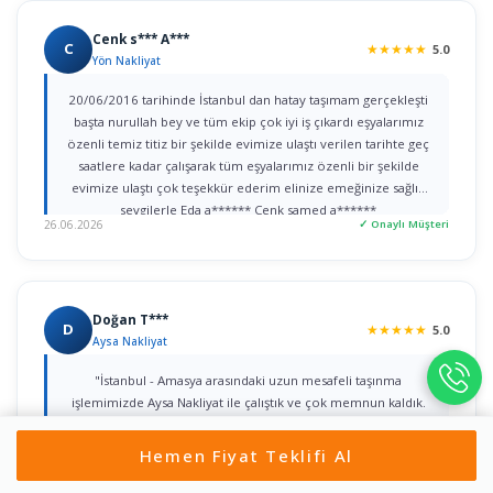
Cenk s*** A***
C
★
★
★
★
★
5.0
Yön Nakliyat
20/06/2016 tarihinde İstanbul dan hatay taşımam gerçekleşti
başta nurullah bey ve tüm ekip çok iyi iş çıkardı eşyalarımız
özenli temiz titiz bir şekilde evimize ulaştı verilen tarihte geç
saatlere kadar çalışarak tüm eşyalarımız özenli bir şekilde
evimize ulaştı çok teşekkür ederim elinize emeğinize sağlık
sevgilerle Eda a****** Cenk samed a******
26.06.2026
✓ Onaylı Müşteri
Doğan T***
D
★
★
★
★
★
5.0
Aysa Nakliyat
"İstanbul - Amasya arasındaki uzun mesafeli taşınma
işlemimizde Aysa Nakliyat ile çalıştık ve çok memnun kaldık.
Sürecin planlanmasından Amasya’daki yeni evimize eşyaların
sorunsuz yerleştirilmesine kadar her detayla bizzat ilgilenen
Hemen Fiyat Teklifi Al
Yahya Bey’e şükranlarımı sunarım. Kurumsal yaklaşımları, titiz
işçilikleri ve güven veren iletişimleri için tüm ekibe teşekkür