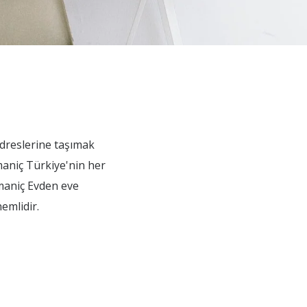
adreslerine taşımak
maniç Türkiye'nin her
omaniç Evden eve
emlidir.