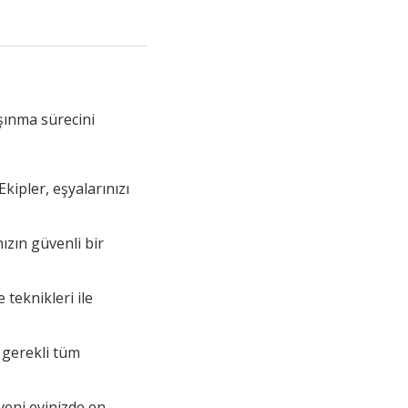
şınma sürecini
kipler, eşyalarınızı
ızın güvenli bir
teknikleri ile
 gerekli tüm
yeni evinizde en