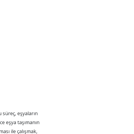
u süreç, eşyaların
ece eşya taşımanın
ması ile çalışmak,