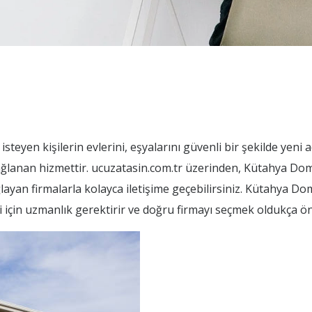
eyen kişilerin evlerini, eşyalarını güvenli bir şekilde yeni 
sağlanan hizmettir. ucuzatasin.com.tr üzerinden, Kütahya Do
ğlayan firmalarla kolayca iletişime geçebilirsiniz. Kütahya D
i için uzmanlık gerektirir ve doğru firmayı seçmek oldukça ön