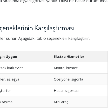
ırasında eşya sigortası yapılır. Olası bir hasar durumunda 
eneklerinin Karşılaştırması
tler sunar. Aşağıdaki tablo seçenekleri karşılaştırır.
İçin Uygun
Ekstra Hizmetler
sek katlı evler
Montaj hizmeti
ler, az eşya
Opsiyonel sigorta
teriler
Hasar sigortası
a taşıma
Mini araç