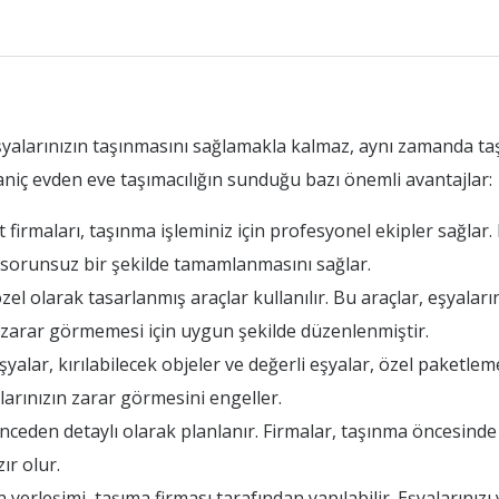
yalarınızın taşınmasını sağlamakla kalmaz, aynı zamanda ta
niç evden eve taşımacılığın sunduğu bazı önemli avantajlar:
rmaları, taşınma işleminiz için profesyonel ekipler sağlar. E
n sorunsuz bir şekilde tamamlanmasını sağlar.
l olarak tasarlanmış araçlar kullanılır. Bu araçlar, eşyaların
ın zarar görmemesi için uygun şekilde düzenlenmiştir.
ar, kırılabilecek objeler ve değerli eşyalar, özel paketleme 
arınızın zarar görmesini engeller.
eden detaylı olarak planlanır. Firmalar, taşınma öncesinde
ır olur.
rleşimi, taşıma firması tarafından yapılabilir. Eşyalarınızı 