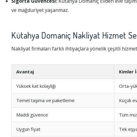
Sigorta Güvencesi:
Kütahya Domaniç Evden eve taşıma s
ve mağduriyet yaşanmaz.
Kütahya Domaniç Nakliyat Hizmet Seç
Nakliyat firmaları farklı ihtiyaçlara yönelik çeşitli hizme
Avantaj
Kimler 
Yüksek kat kolaylığı
Orta-yük
Temel taşıma ve paketleme
Küçük ev
Maddi güvence
Tüm müş
Uygun fiyat
Tek eşy