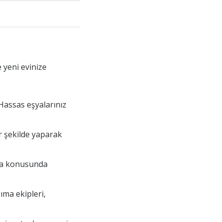
 yeni evinize
 Hassas eşyalarınız
ir şekilde yaparak
ıma konusunda
ıma ekipleri,