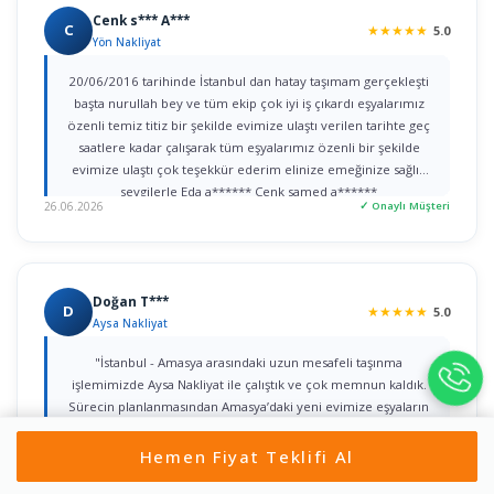
Cenk s*** A***
C
★
★
★
★
★
5.0
Yön Nakliyat
20/06/2016 tarihinde İstanbul dan hatay taşımam gerçekleşti
başta nurullah bey ve tüm ekip çok iyi iş çıkardı eşyalarımız
özenli temiz titiz bir şekilde evimize ulaştı verilen tarihte geç
saatlere kadar çalışarak tüm eşyalarımız özenli bir şekilde
evimize ulaştı çok teşekkür ederim elinize emeğinize sağlık
sevgilerle Eda a****** Cenk samed a******
26.06.2026
✓ Onaylı Müşteri
Doğan T***
D
★
★
★
★
★
5.0
Aysa Nakliyat
"İstanbul - Amasya arasındaki uzun mesafeli taşınma
işlemimizde Aysa Nakliyat ile çalıştık ve çok memnun kaldık.
Sürecin planlanmasından Amasya’daki yeni evimize eşyaların
sorunsuz yerleştirilmesine kadar her detayla bizzat ilgilenen
Yahya Bey’e şükranlarımı sunarım. Kurumsal yaklaşımları, titiz
Hemen Fiyat Teklifi Al
işçilikleri ve güven veren iletişimleri için tüm ekibe teşekkür
22.06.2026
✓ Onaylı Müşteri