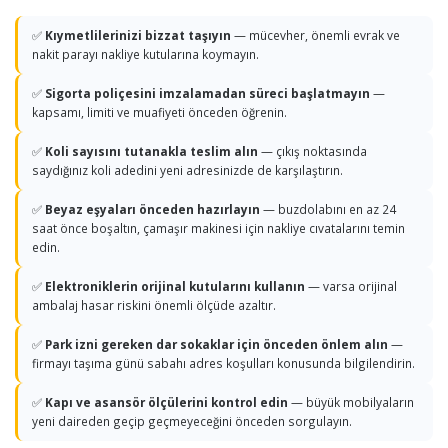
✅
Kıymetlilerinizi bizzat taşıyın
— mücevher, önemli evrak ve
nakit parayı nakliye kutularına koymayın.
✅
Sigorta poliçesini imzalamadan süreci başlatmayın
—
kapsamı, limiti ve muafiyeti önceden öğrenin.
✅
Koli sayısını tutanakla teslim alın
— çıkış noktasında
saydığınız koli adedini yeni adresinizde de karşılaştırın.
✅
Beyaz eşyaları önceden hazırlayın
— buzdolabını en az 24
saat önce boşaltın, çamaşır makinesi için nakliye cıvatalarını temin
edin.
✅
Elektroniklerin orijinal kutularını kullanın
— varsa orijinal
ambalaj hasar riskini önemli ölçüde azaltır.
✅
Park izni gereken dar sokaklar için önceden önlem alın
—
firmayı taşıma günü sabahı adres koşulları konusunda bilgilendirin.
✅
Kapı ve asansör ölçülerini kontrol edin
— büyük mobilyaların
yeni daireden geçip geçmeyeceğini önceden sorgulayın.