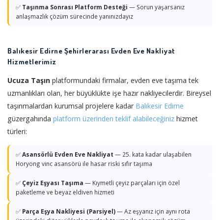
✅
Taşınma Sonrası Platform Desteği
— Sorun yaşarsanız
anlaşmazlık çözüm sürecinde yanınızdayız
Balıkesir Edirne Şehirlerarası Evden Eve Nakliyat
Hizmetlerimiz
Ucuza Taşın
platformundaki firmalar, evden eve taşıma tek
uzmanlıkları olan, her büyüklükte işe hazır nakliyecilerdir. Bireysel
taşınmalardan kurumsal projelere kadar
Balıkesir
Edirne
güzergahında
platform üzerinden teklif alabileceğiniz
hizmet
türleri:
✅
Asansörlü Evden Eve Nakliyat
— 25. kata kadar ulaşabilen
Horyong vinc asansörü ile hasar riski sıfır taşıma
✅
Çeyiz Eşyası Taşıma
— Kıymetli çeyiz parçaları için özel
paketleme ve beyaz eldiven hizmeti
✅
Parça Eşya Nakliyesi (Parsiyel)
— Az eşyanız için aynı rota