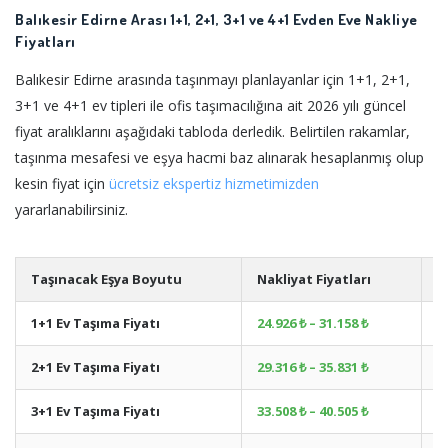
Balıkesir Edirne Arası 1+1, 2+1, 3+1 ve 4+1 Evden Eve Nakliye
Fiyatları
Balıkesir Edirne arasında taşınmayı planlayanlar için 1+1, 2+1,
3+1 ve 4+1 ev tipleri ile ofis taşımacılığına ait 2026 yılı güncel
fiyat aralıklarını aşağıdaki tabloda derledik. Belirtilen rakamlar,
taşınma mesafesi ve eşya hacmi baz alınarak hesaplanmış olup
kesin fiyat için
ücretsiz ekspertiz hizmetimizden
yararlanabilirsiniz.
Taşınacak Eşya Boyutu
Nakliyat Fiyatları
A
1+1 Ev Taşıma Fiyatı
24.926 ₺ – 31.158 ₺
+
2+1 Ev Taşıma Fiyatı
29.316 ₺ – 35.831 ₺
+
3+1 Ev Taşıma Fiyatı
33.508 ₺ – 40.505 ₺
+