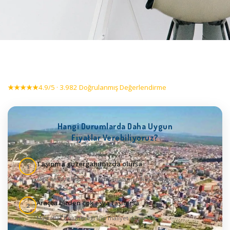
★★★★★
4.9/5 · 3.982 Doğrulanmış Değerlendirme
Hangi Durumlarda Daha Uygun
Fiyatlar Verebiliyoruz?
Taşınma güzergahımızda olursa
1
Aktif nakliye rotasındaki taşımaların maliyeti uygundur
Araçta birden çok eşya taşınırsa
2
Masraflar bölüneceği için maliyet düşer