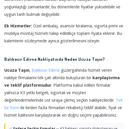
yoğunlaştığı zamanlardır; bu dönemlerde fiyatlar yükselebilir ve
uygun tarih bulmak değişebilir.
Ek Hizmetler:
Özel ambalaj, asansör kiralama, sigorta primi ve
mobilya montaj hizmeti talep edildikçe toplam fiyata eklenir. Bu
kalemlerin sözleşmede ayrıca gösterilmesini isteyin.
Balıkesir Edirne Nakliyatında Neden Ucuza Taşın?
Ucuza Taşın
,
Balıkesir
Edirne
güzergahında hizmet veren
nakliye firmalarını tek çatı altında buluşturan bir
karşılaştırma
ve teklif platformudur
. Platforma kabul edilen firmalar
yalnızca K3 yetki belgeli, sigortalı ve müşteri
değerlendirmelerinde üst sıraya çıkmış seçkin nakliyecilerdir.
Tek
bir form
ile birden fazla firmadan rekabetçi teklif alabilir, fiyat ve
hizmet kalitesini karşılaştırarak en doğru seçimi yapabilirsiniz.
✅
Sadece Seçkin Firmalar
— K3 belgesi, sigorta doğrulaması ve