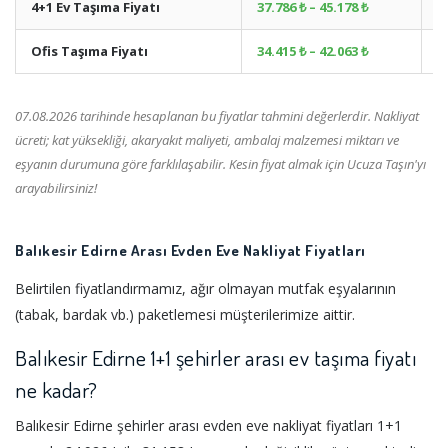
4+1 Ev Taşıma Fiyatı
37.786 ₺ – 45.178 ₺
+
Ofis Taşıma Fiyatı
34.415 ₺ – 42.063 ₺
+
07.08.2026 tarihinde hesaplanan bu fiyatlar tahmini değerlerdir. Nakliyat
ücreti; kat yüksekliği, akaryakıt maliyeti, ambalaj malzemesi miktarı ve
eşyanın durumuna göre farklılaşabilir. Kesin fiyat almak için Ucuza Taşın'yı
arayabilirsiniz!
Balıkesir Edirne Arası Evden Eve Nakliyat Fiyatları
Belirtilen fiyatlandırmamız, ağır olmayan mutfak eşyalarının
(tabak, bardak vb.) paketlemesi müşterilerimize aittir.
Balıkesir Edirne 1+1 şehirler arası ev taşıma fiyatı
ne kadar?
Balıkesir Edirne şehirler arası evden eve nakliyat fiyatları 1+1