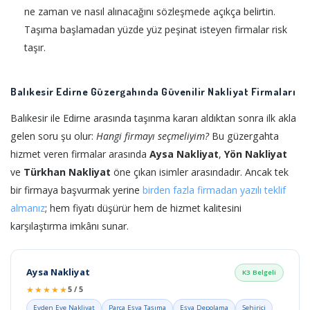
ne zaman ve nasıl alınacağını sözleşmede açıkça belirtin.
Taşıma başlamadan yüzde yüz peşinat isteyen firmalar risk
taşır.
Balıkesir Edirne Güzergahında Güvenilir Nakliyat Firmaları
Balıkesir ile Edirne arasında taşınma kararı aldıktan sonra ilk akla
gelen soru şu olur:
Hangi firmayı seçmeliyim?
Bu güzergahta
hizmet veren firmalar arasında
Aysa Nakliyat
,
Yön Nakliyat
ve
Türkhan Nakliyat
öne çıkan isimler arasındadır. Ancak tek
bir firmaya başvurmak yerine
birden fazla firmadan yazılı teklif
almanız
; hem fiyatı düşürür hem de hizmet kalitesini
karşılaştırma imkânı sunar.
Aysa Nakliyat
K3 Belgeli
★★★★★
5 / 5
Evden Eve Nakliyat
Parça Eşya Taşıma
Eşya Depolama
Şehiriçi