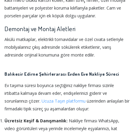
katlı mikro oluklu karton koliler, kalın streç filmler, özel mobilya
battaniyeleri ve polyester koruma kılıflarıyla paketler. Cam ve
porselen parçalar için ek köpük dolgu uygulanır.
Demontaj ve Montaj Aletleri
Akülü matkaplar, elektrikli tornavidalar ve özel cıvata setleriyle
mobilyalarınız çıkış adresinde sökülerek etiketlenir, varış
adresinde orijinal konumuna göre monte edilir.
Balıkesir Edirne Şehirlerarası Evden Eve Nakliye Süreci
Ev taşıma süresi boyunca seçtiğiniz nakliye firması sizinle
irtibatta kalmaya devam eder, endişelerinizi giderir ve
sorunlarınızı çözer.
Ucuza Taşın platformu
üzerinden anlaşılan bir
firmadaki tipik süreç şu aşamalardan oluşur:
Ücretsiz Keşif & Danışmanlık:
Nakliye firması WhatsApp,
video görüntüleri veya yerinde incelemeyle eşyalarınızı, kat