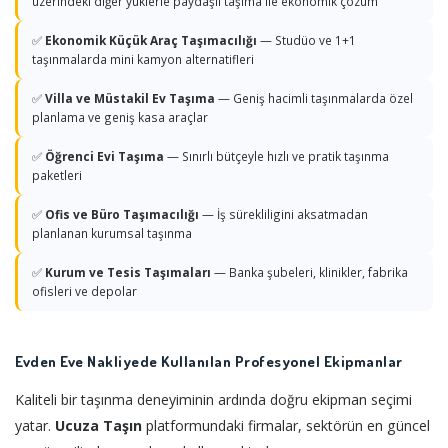
üzerindeki diğer yüklerle paydaşlı taşıma ile ekonomik çözüm
✅
Ekonomik Küçük Araç Taşımacılığı
— Studüo ve 1+1
taşınmalarda mini kamyon alternatifleri
✅
Villa ve Müstakil Ev Taşıma
— Geniş hacimli taşınmalarda özel
planlama ve geniş kasa araçlar
✅
Öğrenci Evi Taşıma
— Sınırlı bütçeyle hızlı ve pratik taşınma
paketleri
✅
Ofis ve Büro Taşımacılığı
— İş sürekliligini aksatmadan
planlanan kurumsal taşınma
✅
Kurum ve Tesis Taşımaları
— Banka şubeleri, klinikler, fabrika
ofisleri ve depolar
Evden Eve Nakliyede Kullanılan Profesyonel Ekipmanlar
Kaliteli bir taşınma deneyiminin ardında doğru ekipman seçimi
yatar.
Ucuza Taşın
platformundaki firmalar, sektörün en güncel