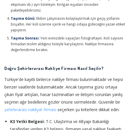
ekipmanı vb.) ayrı listeleyin. Kırılgan eşyaları önceden
paketleyebilirsiniz.
Taşıma Günü:
Ekibin çalışmasını kolaylaştırmak için geçiş yollarını
boşaltın. Her koli üzerine içerik ve hangi odaya gideceğini yazan etiket
yapıştırın.
Taşıma Sonrası:
Yeni evinizdeki sayaçları fotoğraflayın. Koli sayısını
firmadan teslim aldığınız listeyle karşılaştırın. Nakliye firmasına
değerlendirme bırakın.
Doğru Şehirlerarası Nakliye Firması Nasıl Seçilir?
Türkiye'de kayıtlı binlerce nakliye firması bulunmaktadır ve hepsi
benzer vaatlerde bulunmaktadır. Ancak taşınma günü ortaya
çıkan fiyat artışları, hasar tazminatları ve iletişim sorunları yanlış
seçimin ağır bedellerini gözler önüne sermektedir. Güvenilir bir
şehirlerarası nakliyat firması
seçerken şu kriterlere dikkat edin:
K3 Yetki Belgesi:
T.C. Ulaştırma ve Altyapı Bakanlığı
tarafından verilen K3 belgesi, firmanın yasal nakliye faaliyeti