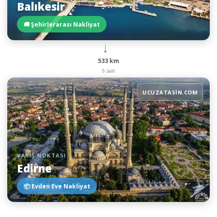
Balıkesir
🚚 Şehirlerarası Nakliyat
→
533 km
6 saat
UCUZATASIN.COM
VARIŞ NOKTASI
Edirne
📦 Evden Eve Nakliyat