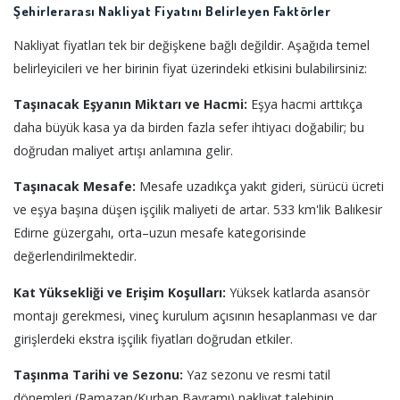
Şehirlerarası Nakliyat Fiyatını Belirleyen Faktörler
Nakliyat fiyatları tek bir değişkene bağlı değildir. Aşağıda temel
belirleyicileri ve her birinin fiyat üzerindeki etkisini bulabilirsiniz:
Taşınacak Eşyanın Miktarı ve Hacmi:
Eşya hacmi arttıkça
daha büyük kasa ya da birden fazla sefer ihtiyacı doğabilir; bu
doğrudan maliyet artışı anlamına gelir.
Taşınacak Mesafe:
Mesafe uzadıkça yakıt gideri, sürücü ücreti
ve eşya başına düşen işçilik maliyeti de artar. 533 km'lik Balıkesir
Edirne güzergahı, orta–uzun mesafe kategorisinde
değerlendirilmektedir.
Kat Yüksekliği ve Erişim Koşulları:
Yüksek katlarda asansör
montajı gerekmesi, vineç kurulum açısının hesaplanması ve dar
girişlerdeki ekstra işçilik fiyatları doğrudan etkiler.
Taşınma Tarihi ve Sezonu:
Yaz sezonu ve resmi tatil
dönemleri (Ramazan/Kurban Bayramı) nakliyat talebinin