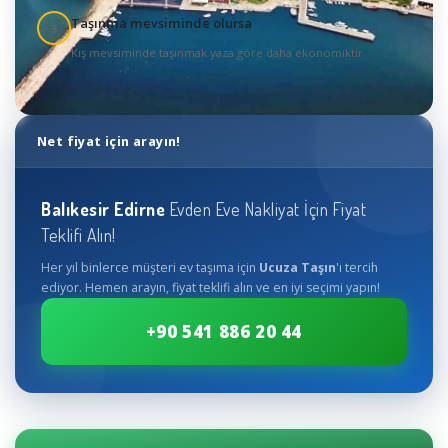
Taşınma mevsiminde olursa
3
Kış mevsiminde taşınmak yaza göre daha ekonomiktir
Net fiyat için arayın!
Balıkesir
Edirne
Evden Eve Nakliyat İçin Fiyat
Teklifi Alın!
Her yıl binlerce müşteri ev taşıma için
Ucuza Taşın
'ı tercih
ediyor. Hemen arayın, fiyat teklifi alın ve en iyi seçimi yapın!
+90 541 886 20 44