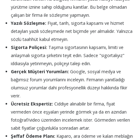
yürütme iznine sahip olduğunu kanıtlar. Bu belge olmadan
çalışan bir firma ile sözleşme yapmayın.
Yazılı Sözleşme:
Fiyat, tarih, sigorta kapsamı ve hizmet
detayları yazılı sözleşmede net biçimde yer almalıdır. Yalnızca
sözlü taahhüt kabul etmeyin.
Sigorta Poliçesi:
Taşıma sigortasının kapsamı, limiti ve
anlaşmalı sigorta şirketini teyit edin. Sadece "sigortalıyız"
iddiasıyla yetinmeyin, poliçeyi talep edin.
Gerçek Müşteri Yorumları:
Google, sosyal medya ve
bağımsız forum yorumlarını inceleyin. Firmanın yanıtladığı
olumsuz yorumlar dahi profesyonellik düzeyi hakkında fikir
verir.
Ücretsiz Ekspertiz:
Ciddiye alınabilir bir firma, fiyat
vermeden önce eşyaları yerinde görmek ya da en azından
fotoğraf/video üzerinden incelemek ister. Görmeden verilen
sabit fiyatlar çoğunlukla sonradan artar.
Şeffaf Ödeme Planı:
Kaparo, ara ödeme ve kalan meblağın