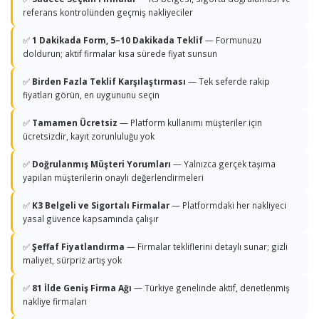
referans kontrolünden geçmiş nakliyeciler
✅
1 Dakikada Form, 5–10 Dakikada Teklif
— Formunuzu
doldurun; aktif firmalar kısa sürede fiyat sunsun
✅
Birden Fazla Teklif Karşılaştırması
— Tek seferde rakip
fiyatları görün, en uygununu seçin
✅
Tamamen Ücretsiz
— Platform kullanımı müşteriler için
ücretsizdir, kayıt zorunluluğu yok
✅
Doğrulanmış Müşteri Yorumları
— Yalnızca gerçek taşıma
yapılan müşterilerin onaylı değerlendirmeleri
✅
K3 Belgeli ve Sigortalı Firmalar
— Platformdaki her nakliyeci
yasal güvence kapsamında çalışır
✅
Şeffaf Fiyatlandırma
— Firmalar tekliflerini detaylı sunar; gizli
maliyet, sürpriz artış yok
✅
81 İlde Geniş Firma Ağı
— Türkiye genelinde aktif, denetlenmiş
nakliye firmaları