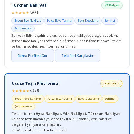
Türkhan Nakliyat
K3 Belgeli
★★★★★
4.9 / 5
Evden Eve Nakliyat
Parça Eşya Taşıma
Eşya Depolama
Şehiriçi
Şehirlerarası
Balıkesir Edirne şehirlerarası evden eve nakliyat ve eşya depolama
sektöründe faaliyet gösteren bir firmadır. Kesin fiyat için yazılı teklif
ve taşıma sözleşmesi istemeyi unutmayın.
Firma Profilini Gör
Teklifleri Karşılaştır
Ucuza Taşın Platformu
Önerilen ⭐
★★★★★
4.9 / 5
Evden Eve Nakliyat
Parça Eşya Taşıma
Eşya Depolama
Şehiriçi
Şehirlerarası
Tek bir formla
Aysa Nakliyat, Yön Nakliyat, Türkhan Nakliyat
ve daha fazlasından aynı anda teklif alın. Fiyatları, yorumları ve
belgeleri yan yana karşılaştırın.
✅ 5–10 dakikada birden fazla teklif