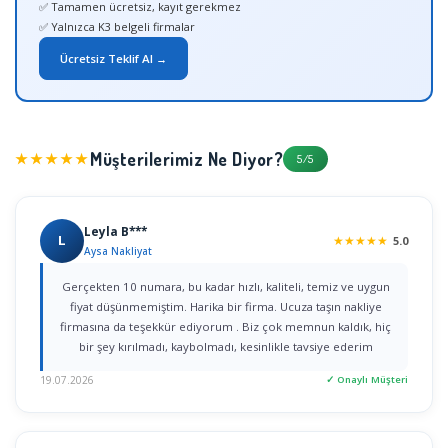
✅ Tamamen ücretsiz, kayıt gerekmez
✅ Yalnızca K3 belgeli firmalar
Ücretsiz Teklif Al →
Müşterilerimiz Ne Diyor?
★★★★★
5/5
Leyla B***
L
★
★
★
★
★
5.0
Aysa Nakliyat
Gerçekten 10 numara, bu kadar hızlı, kaliteli, temiz ve uygun
fiyat düşünmemiştim. Harika bir firma. Ucuza taşın nakliye
firmasına da teşekkür ediyorum . Biz çok memnun kaldık, hiç
bir şey kırılmadı, kaybolmadı, kesinlikle tavsiye ederim
19.07.2026
✓ Onaylı Müşteri