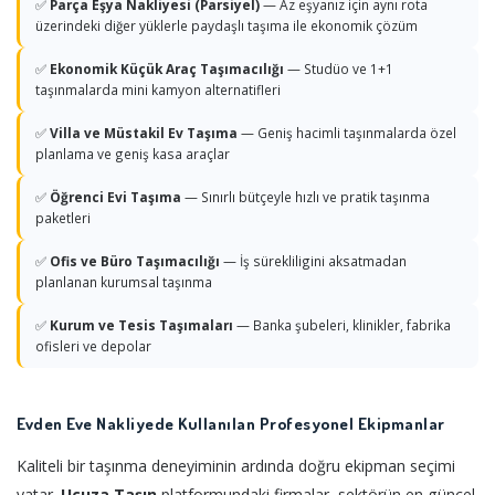
✅
Parça Eşya Nakliyesi (Parsiyel)
— Az eşyanız için aynı rota
üzerindeki diğer yüklerle paydaşlı taşıma ile ekonomik çözüm
✅
Ekonomik Küçük Araç Taşımacılığı
— Studüo ve 1+1
taşınmalarda mini kamyon alternatifleri
✅
Villa ve Müstakil Ev Taşıma
— Geniş hacimli taşınmalarda özel
planlama ve geniş kasa araçlar
✅
Öğrenci Evi Taşıma
— Sınırlı bütçeyle hızlı ve pratik taşınma
paketleri
✅
Ofis ve Büro Taşımacılığı
— İş sürekliligini aksatmadan
planlanan kurumsal taşınma
✅
Kurum ve Tesis Taşımaları
— Banka şubeleri, klinikler, fabrika
ofisleri ve depolar
Evden Eve Nakliyede Kullanılan Profesyonel Ekipmanlar
Kaliteli bir taşınma deneyiminin ardında doğru ekipman seçimi
yatar.
Ucuza Taşın
platformundaki firmalar, sektörün en güncel