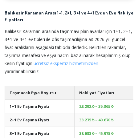
Balıkesir Karaman Arası 1+1, 2+1, 3+1 ve 4+1 Evden Eve Nakliye
Fiyatları
Balıkesir Karaman arasında taşınmayı planlayanlar için 1+1, 2+1,
3+1 ve 4+1 ev tipleri ile ofis taşımacılığına ait 2026 yılı güncel
fiyat aralıklarını aşağıdaki tabloda derledik. Belirtilen rakamlar,
taşınma mesafesi ve eşya hacmi baz alınarak hesaplanmış olup
kesin fiyat için
ücretsiz ekspertiz hizmetimizden
yararlanabilirsiniz.
Taşınacak Eşya Boyutu
Nakliyat Fiyatları
A
1+1 Ev Taşıma Fiyatı
28.292 ₺ – 35.365 ₺
+
2+1 Ev Taşıma Fiyatı
33.275 ₺ – 40.670 ₺
+
3+1 Ev Taşıma Fiyatı
38.033 ₺ – 45.975 ₺
+