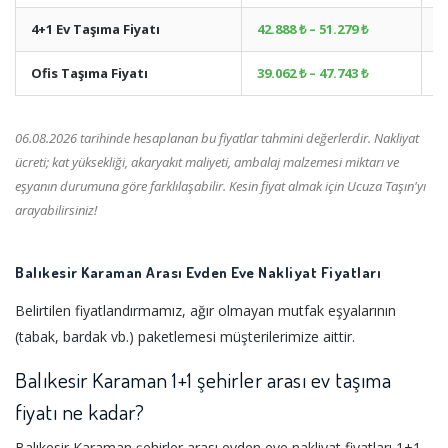
4+1 Ev Taşıma Fiyatı
42.888 ₺ – 51.279 ₺
+
Ofis Taşıma Fiyatı
39.062 ₺ – 47.743 ₺
+
06.08.2026 tarihinde hesaplanan bu fiyatlar tahmini değerlerdir. Nakliyat
ücreti; kat yüksekliği, akaryakıt maliyeti, ambalaj malzemesi miktarı ve
eşyanın durumuna göre farklılaşabilir. Kesin fiyat almak için Ucuza Taşın'yı
arayabilirsiniz!
Balıkesir Karaman Arası Evden Eve Nakliyat Fiyatları
Belirtilen fiyatlandırmamız, ağır olmayan mutfak eşyalarının
(tabak, bardak vb.) paketlemesi müşterilerimize aittir.
Balıkesir Karaman 1+1 şehirler arası ev taşıma
fiyatı ne kadar?
Balıkesir Karaman şehirler arası evden eve nakliyat fiyatları 1+1