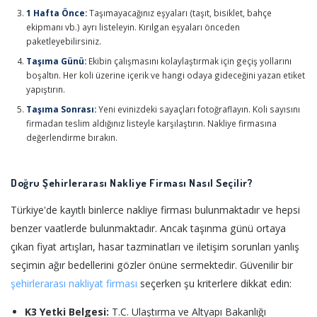
1 Hafta Önce:
Taşımayacağınız eşyaları (taşıt, bisiklet, bahçe
ekipmanı vb.) ayrı listeleyin. Kırılgan eşyaları önceden
paketleyebilirsiniz.
Taşıma Günü:
Ekibin çalışmasını kolaylaştırmak için geçiş yollarını
boşaltın. Her koli üzerine içerik ve hangi odaya gideceğini yazan etiket
yapıştırın.
Taşıma Sonrası:
Yeni evinizdeki sayaçları fotoğraflayın. Koli sayısını
firmadan teslim aldığınız listeyle karşılaştırın. Nakliye firmasına
değerlendirme bırakın.
Doğru Şehirlerarası Nakliye Firması Nasıl Seçilir?
Türkiye'de kayıtlı binlerce nakliye firması bulunmaktadır ve hepsi
benzer vaatlerde bulunmaktadır. Ancak taşınma günü ortaya
çıkan fiyat artışları, hasar tazminatları ve iletişim sorunları yanlış
seçimin ağır bedellerini gözler önüne sermektedir. Güvenilir bir
şehirlerarası nakliyat firması
seçerken şu kriterlere dikkat edin:
K3 Yetki Belgesi:
T.C. Ulaştırma ve Altyapı Bakanlığı