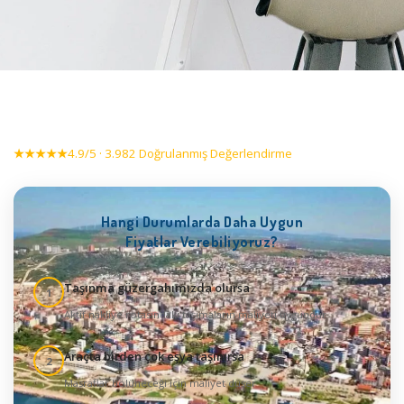
★★★★★
4.9/5 · 3.982 Doğrulanmış Değerlendirme
Hangi Durumlarda Daha Uygun
Fiyatlar Verebiliyoruz?
Taşınma güzergahımızda olursa
1
Aktif nakliye rotasındaki taşımaların maliyeti uygundur
Araçta birden çok eşya taşınırsa
2
Masraflar bölüneceği için maliyet düşer