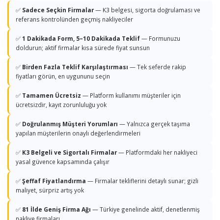
✅
Sadece Seçkin Firmalar
— K3 belgesi, sigorta doğrulaması ve
referans kontrolünden geçmiş nakliyeciler
✅
1 Dakikada Form, 5–10 Dakikada Teklif
— Formunuzu
doldurun; aktif firmalar kısa sürede fiyat sunsun
✅
Birden Fazla Teklif Karşılaştırması
— Tek seferde rakip
fiyatları görün, en uygununu seçin
✅
Tamamen Ücretsiz
— Platform kullanımı müşteriler için
ücretsizdir, kayıt zorunluluğu yok
✅
Doğrulanmış Müşteri Yorumları
— Yalnızca gerçek taşıma
yapılan müşterilerin onaylı değerlendirmeleri
✅
K3 Belgeli ve Sigortalı Firmalar
— Platformdaki her nakliyeci
yasal güvence kapsamında çalışır
✅
Şeffaf Fiyatlandırma
— Firmalar tekliflerini detaylı sunar; gizli
maliyet, sürpriz artış yok
✅
81 İlde Geniş Firma Ağı
— Türkiye genelinde aktif, denetlenmiş
nakliye firmaları