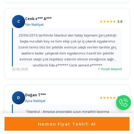
Cenk s*** A***
C
★
★
★
★
★
5.0
Yön Nakliyat
20/06/2016 tarihinde İstanbul dan hatay taşımam gerçekleşti
başta nurullah bey ve tüm ekip çok iyi iş çıkardı eşyalarımız
özenli temiz titiz bir şekilde evimize ulaştı verilen tarihte geç
saatlere kadar çalışarak tüm eşyalarımız özenli bir şekilde
evimize ulaştı çok teşekkür ederim elinize emeğinize sağlık
sevgilerle Eda a****** Cenk samed a******
26.06.2026
✓ Onaylı Müşteri
Doğan T***
D
★
★
★
★
★
5.0
Aysa Nakliyat
"İstanbul - Amasya arasındaki uzun mesafeli taşınma
işlemimizde Aysa Nakliyat ile çalıştık ve çok memnun kaldık.
Hemen Fiyat Teklifi Al
Sürecin planlanmasından Amasya’daki yeni evimize eşyaların
sorunsuz yerleştirilmesine kadar her detayla bizzat ilgilenen