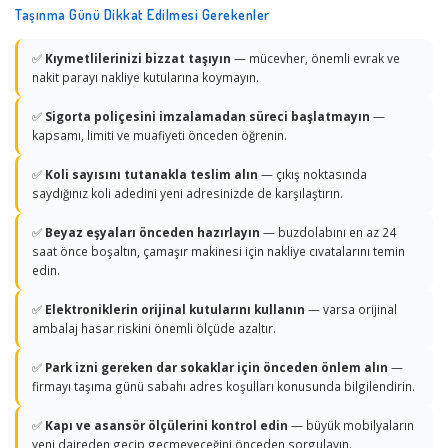
Taşınma Günü Dikkat Edilmesi Gerekenler
✅
Kıymetlilerinizi bizzat taşıyın
— mücevher, önemli evrak ve
nakit parayı nakliye kutularına koymayın.
✅
Sigorta poliçesini imzalamadan süreci başlatmayın
—
kapsamı, limiti ve muafiyeti önceden öğrenin.
✅
Koli sayısını tutanakla teslim alın
— çıkış noktasında
saydığınız koli adedini yeni adresinizde de karşılaştırın.
✅
Beyaz eşyaları önceden hazırlayın
— buzdolabını en az 24
saat önce boşaltın, çamaşır makinesi için nakliye cıvatalarını temin
edin.
✅
Elektroniklerin orijinal kutularını kullanın
— varsa orijinal
ambalaj hasar riskini önemli ölçüde azaltır.
✅
Park izni gereken dar sokaklar için önceden önlem alın
—
firmayı taşıma günü sabahı adres koşulları konusunda bilgilendirin.
✅
Kapı ve asansör ölçülerini kontrol edin
— büyük mobilyaların
yeni daireden geçip geçmeyeceğini önceden sorgulayın.