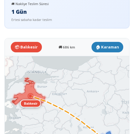
🚚 Nakliye Teslim Süresi
1 Gün
Ertesi sabaha kadar teslim
📦 Balıkesir
🏠 Karaman
🚚 686 km
Balıkesir