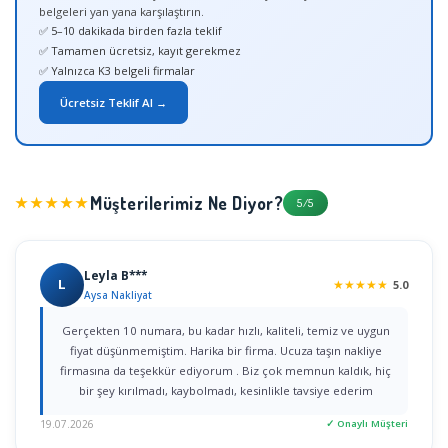
belgeleri yan yana karşılaştırın.
✅ 5–10 dakikada birden fazla teklif
✅ Tamamen ücretsiz, kayıt gerekmez
✅ Yalnızca K3 belgeli firmalar
Ücretsiz Teklif Al →
Müşterilerimiz Ne Diyor?
★★★★★
5/5
Leyla B***
L
★
★
★
★
★
5.0
Aysa Nakliyat
Gerçekten 10 numara, bu kadar hızlı, kaliteli, temiz ve uygun
fiyat düşünmemiştim. Harika bir firma. Ucuza taşın nakliye
firmasına da teşekkür ediyorum . Biz çok memnun kaldık, hiç
bir şey kırılmadı, kaybolmadı, kesinlikle tavsiye ederim
19.07.2026
✓ Onaylı Müşteri