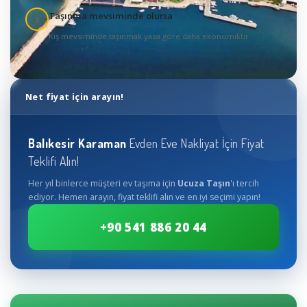
Taşınma mevsiminde olursa
3
Kış mevsiminde taşınmak yaza göre daha ekonomiktir
Net fiyat için arayın!
Balıkesir
Karaman
Evden Eve Nakliyat İçin Fiyat
Teklifi Alın!
Her yıl binlerce müşteri ev taşıma için
Ucuza Taşın
'ı tercih
ediyor. Hemen arayın, fiyat teklifi alın ve en iyi seçimi yapın!
+90 541 886 20 44