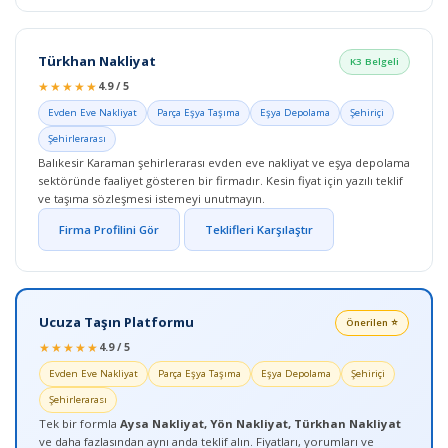
Türkhan Nakliyat
K3 Belgeli
★★★★★
4.9 / 5
Evden Eve Nakliyat
Parça Eşya Taşıma
Eşya Depolama
Şehiriçi
Şehirlerarası
Balıkesir Karaman şehirlerarası evden eve nakliyat ve eşya depolama
sektöründe faaliyet gösteren bir firmadır. Kesin fiyat için yazılı teklif
ve taşıma sözleşmesi istemeyi unutmayın.
Firma Profilini Gör
Teklifleri Karşılaştır
Ucuza Taşın Platformu
Önerilen ⭐
★★★★★
4.9 / 5
Evden Eve Nakliyat
Parça Eşya Taşıma
Eşya Depolama
Şehiriçi
Şehirlerarası
Tek bir formla
Aysa Nakliyat, Yön Nakliyat, Türkhan Nakliyat
ve daha fazlasından aynı anda teklif alın. Fiyatları, yorumları ve