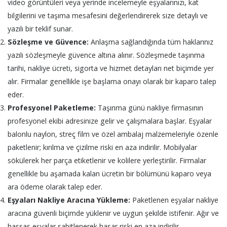
video görüntüleri veya yerinde incelemeyle eşyalarınızı, kat
bilgilerini ve taşıma mesafesini değerlendirerek size detaylı ve
yazılı bir teklif sunar.
Sözleşme ve Güvence:
Anlaşma sağlandığında tüm haklarınız
yazılı sözleşmeyle güvence altına alınır. Sözleşmede taşınma
tarihi, nakliye ücreti, sigorta ve hizmet detayları net biçimde yer
alır. Firmalar genellikle işe başlama onayı olarak bir kaparo talep
eder.
Profesyonel Paketleme:
Taşınma günü nakliye firmasının
profesyonel ekibi adresinize gelir ve çalışmalara başlar. Eşyalar
balonlu naylon, streç film ve özel ambalaj malzemeleriyle özenle
paketlenir; kırılma ve çizilme riski en aza indirilir. Mobilyalar
sökülerek her parça etiketlenir ve kolilere yerleştirilir. Firmalar
genellikle bu aşamada kalan ücretin bir bölümünü kaparo veya
ara ödeme olarak talep eder.
Eşyaları Nakliye Aracına Yükleme:
Paketlenen eşyalar nakliye
aracına güvenli biçimde yüklenir ve uygun şekilde istifenir. Ağır ve
hassas eşyalar sabitlenerek hasar riski en aza indirilir.