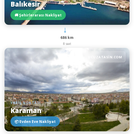
Balıkesir
🚚 Şehirlerarası Nakliyat
→
686 km
8 saat
UCUZATASIN.COM
VARIŞ NOKTASI
Karaman
📦 Evden Eve Nakliyat