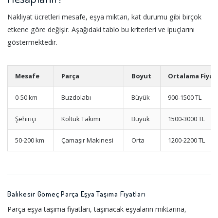
Nakliyat ücretleri mesafe, eşya miktarı, kat durumu gibi birçok
etkene göre değişir. Aşağıdaki tablo bu kriterleri ve ipuçlarını
göstermektedir.
Mesafe
Parça
Boyut
Ortalama Fiyat
0-50 km
Buzdolabı
Büyük
900-1500 TL
Şehiriçi
Koltuk Takımı
Büyük
1500-3000 TL
50-200 km
Çamaşır Makinesi
Orta
1200-2200 TL
Balıkesir Gömeç Parça Eşya Taşıma Fiyatları
Parça eşya taşıma fiyatları, taşınacak eşyaların miktarına,