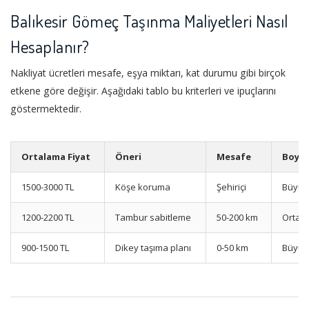
Balıkesir Gömeç Taşınma Maliyetleri Nasıl
Hesaplanır?
Nakliyat ücretleri mesafe, eşya miktarı, kat durumu gibi birçok
etkene göre değişir. Aşağıdaki tablo bu kriterleri ve ipuçlarını
göstermektedir.
Ortalama Fiyat
Öneri
Mesafe
Boyu
1500-3000 TL
Köşe koruma
Şehiriçi
Büyük
1200-2200 TL
Tambur sabitleme
50-200 km
Orta
900-1500 TL
Dikey taşıma planı
0-50 km
Büyük