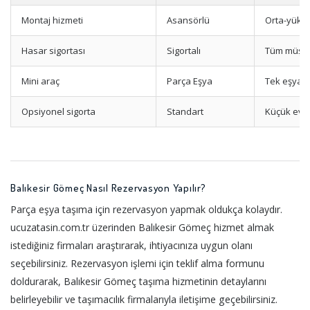
Montaj hizmeti
Asansörlü
Orta-yükse
Hasar sigortası
Sigortalı
Tüm müşter
Mini araç
Parça Eşya
Tek eşya t
Opsiyonel sigorta
Standart
Küçük evle
Balıkesir Gömeç Nasıl Rezervasyon Yapılır?
Parça eşya taşıma için rezervasyon yapmak oldukça kolaydır.
ucuzatasin.com.tr üzerinden Balıkesir Gömeç hizmet almak
istediğiniz firmaları araştırarak, ihtiyacınıza uygun olanı
seçebilirsiniz. Rezervasyon işlemi için teklif alma formunu
doldurarak, Balıkesir Gömeç taşıma hizmetinin detaylarını
belirleyebilir ve taşımacılık firmalarıyla iletişime geçebilirsiniz.