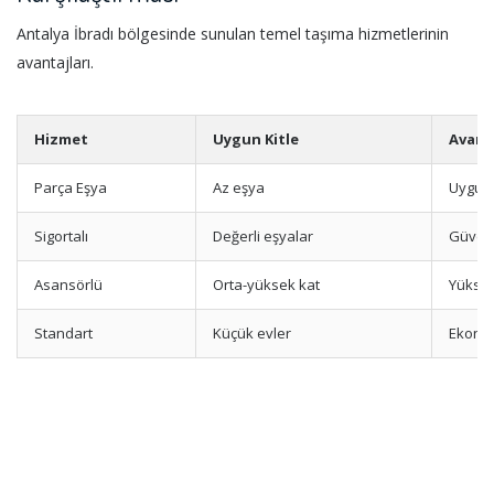
Antalya İbradı bölgesinde sunulan temel taşıma hizmetlerinin
avantajları.
Hizmet
Uygun Kitle
Avant
Parça Eşya
Az eşya
Uygun 
Sigortalı
Değerli eşyalar
Güven
Asansörlü
Orta-yüksek kat
Yüksek
Standart
Küçük evler
Ekono