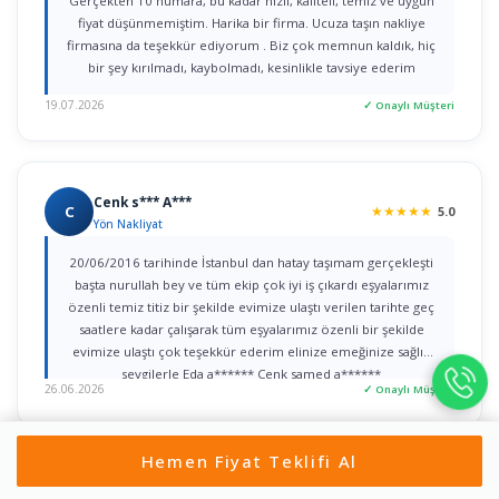
Gerçekten 10 numara, bu kadar hızlı, kaliteli, temiz ve uygun
fiyat düşünmemiştim. Harika bir firma. Ucuza taşın nakliye
firmasına da teşekkür ediyorum . Biz çok memnun kaldık, hiç
bir şey kırılmadı, kaybolmadı, kesinlikle tavsiye ederim
19.07.2026
✓ Onaylı Müşteri
Cenk s*** A***
C
★
★
★
★
★
5.0
Yön Nakliyat
20/06/2016 tarihinde İstanbul dan hatay taşımam gerçekleşti
başta nurullah bey ve tüm ekip çok iyi iş çıkardı eşyalarımız
özenli temiz titiz bir şekilde evimize ulaştı verilen tarihte geç
saatlere kadar çalışarak tüm eşyalarımız özenli bir şekilde
evimize ulaştı çok teşekkür ederim elinize emeğinize sağlık
sevgilerle Eda a****** Cenk samed a******
26.06.2026
✓ Onaylı Müşteri
Hemen Fiyat Teklifi Al
Doğan T***
D
★
★
★
★
★
5.0