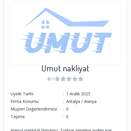
Umut nakliyat
0
(0)
Üyelik Tarihi
:
1 Aralık 2025
Firma Konumu
:
Antalya / Alanya
Müşteri Değerlendirmesi
:
0
Taşıma
:
0
Alanya merkezli firmamız, Türkiye geneline evden eve