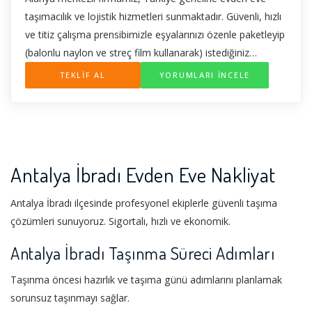
taşımacılık ve lojistik hizmetleri sunmaktadır. Güvenli, hızlı
ve titiz çalışma prensibimizle eşyalarınızı özenle paketleyip
(balonlu naylon ve streç film kullanarak) istediğiniz
konuma ulaştırıyoruz. Asansörlü taşıma hizmetimiz
TEKLİF AL
YORUMLARI İNCELE
sayesinde yüksek katlı binalarda da sorunsuz taşınma
imkanı sağlıyoruz. Müşteri memnuniyetini ön planda
tutarak, eşyalarınızı güvenle yeni adresinize teslim
ediyoruz. Taşıma işleriniz için bizi arayın.
Antalya İbradı Evden Eve Nakliyat
Antalya İbradı ilçesinde profesyonel ekiplerle güvenli taşıma
çözümleri sunuyoruz. Sigortalı, hızlı ve ekonomik.
Antalya İbradı Taşınma Süreci Adımları
Taşınma öncesi hazırlık ve taşıma günü adımlarını planlamak
sorunsuz taşınmayı sağlar.