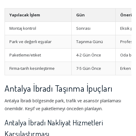
Yapılacak İşlem
Gün
Öneri
Montaj kontrol
Sonrası
Eksik par
Park ve değerli eşyalar
Taşınma Günü
Profesyo
Paketleme/etiket
4-2 Gün Önce
Oda bazl
Firma-tarih kesinleştirme
7-5 Gün Önce
Erken r
Antalya İbradı Taşınma İpuçları
Antalya İbradı bölgesinde park, trafik ve asansör planlaması
önemlidir. Keşif ve paketlemeyi önceden planlayın.
Antalya İbradı Nakliyat Hizmetleri
Karşılaştırması