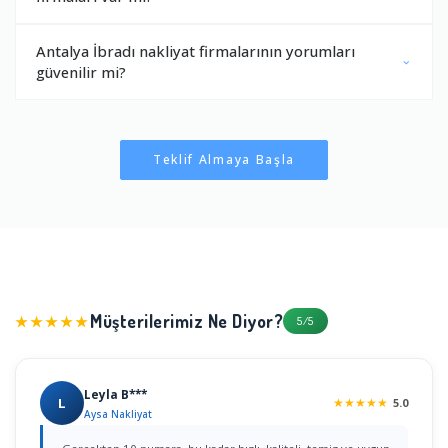
Antalya İbradı nakliyat firmalarının yorumları
güvenilir mi?
Teklif Almaya Başla
Müşterilerimiz Ne Diyor?
★★★★★
5/5
Leyla B***
L
★
★
★
★
★
5.0
Aysa Nakliyat