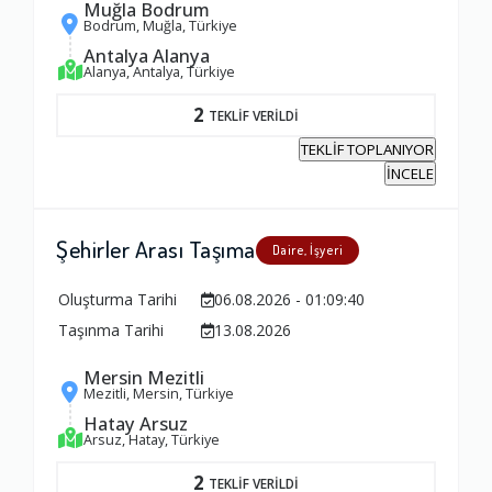
Ambalajlama Hizmeti
Muğla Bodrum
Bodrum, Muğla, Türkiye
1.0
Antalya Alanya
Alanya, Antalya, Türkiye
Firma ile İletişim
2
TEKLİF VERİLDİ
1.0
TEKLİF TOPLANIYOR
İNCELE
Zamanlama
Şehirler Arası Taşıma
Daire, İşyeri
1.0
Oluşturma Tarihi
06.08.2026 - 01:09:40
Firma Çalışanları
Taşınma Tarihi
13.08.2026
1.0
Mersin Mezitli
Mezitli, Mersin, Türkiye
Hatay Arsuz
Fiyatlandırma Dengesi
Arsuz, Hatay, Türkiye
1.0
2
TEKLİF VERİLDİ