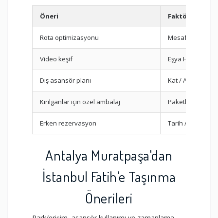
Öneri
Faktör
Rota optimizasyonu
Mesafe
Video keşif
Eşya Hacmi
Dış asansör planı
Kat / Asansör
Kırılganlar için özel ambalaj
Paketleme
Erken rezervasyon
Tarih / Saat
Antalya Muratpaşa'dan
İstanbul Fatih'e Taşınma
Önerileri
Park/erişim, asansör kullanımı ve zamanlama