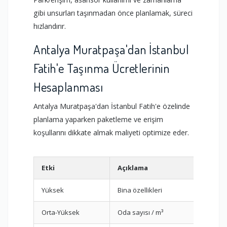
gibi unsurları taşınmadan önce planlamak, süreci
hızlandırır.
Antalya Muratpaşa'dan İstanbul
Fatih'e Taşınma Ücretlerinin
Hesaplanması
Antalya Muratpaşa'dan İstanbul Fatih'e özelinde
planlama yaparken paketleme ve erişim
koşullarını dikkate almak maliyeti optimize eder.
Etki
Açıklama
Öneri
Yüksek
Bina özellikleri
Dış asa
Orta-Yüksek
Oda sayısı / m³
Video k