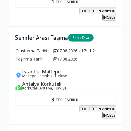
1
TEKLİF VERİLDİ
TEKLİF TOPLANIYOR
İNCELE
Şehirler Arası Taşıma
Ambalajlama Hizmeti
Parça Eşya
1.0
Oluşturma Tarihi
07.08.2026 - 17:11:21
Taşınma Tarihi
17.08.2026
Firma ile İletişim
İstanbul Maltepe
1.0
Maltepe, İstanbul, Türkiye
Antalya Korkuteli
Korkuteli, Antalya, Türkiye
Zamanlama
3
TEKLİF VERİLDİ
1.0
TEKLİF TOPLANIYOR
İNCELE
Firma Çalışanları