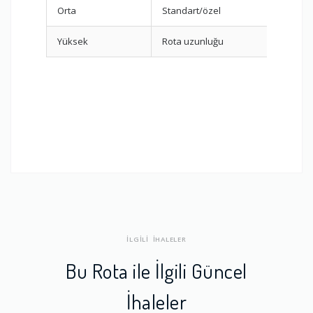
Orta
Standart/özel
Kırılga
Yüksek
Rota uzunluğu
Rota o
İLGİLİ İHALELER
Bu Rota ile İlgili Güncel
İhaleler